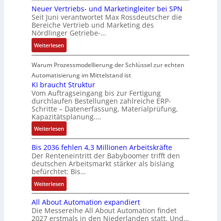
t
e
n
n
a
e
Neuer Vertriebs- und Marketingleiter bei SPN
a
r
n
e
r
t
A
Seit Juni verantwortet Max Rossdeutscher die
g
u
s
s
m
e
e
Bereiche Vertrieb und Marketing des
G
e
e
s
i
t
n
Nördlinger Getriebe-…
g
V
n
r
a
c
e
r
u
b
:
u
Weiterlesen
u
h
c
a
n
a
N
n
l
e
h
t
d
u
e
g
Warum Prozessmodellierung der Schlüssel zur echten
t
r
n
i
R
:
u
S
Automatisierung im Mittelstand ist
e
i
o
o
P
e
y
KI braucht Struktur
E
k
n
b
o
r
Vom Auftragseingang bis zur Fertigung
s
n
-
i
o
durchlaufen Bestellungen zahlreiche ERP-
s
V
t
t
G
Schritte – Datenerfassung, Materialprüfung,
n
t
i
e
è
w
e
Kapazitätsplanung.…
F
i
t
r
m
i
s
a
k
:
Weiterlesen
i
t
e
c
c
n
K
v
r
s
k
h
u
Bis 2036 fehlen 4,3 Millionen Arbeitskräfte
I
e
i
:
l
ä
c
Der Renteneintritt der Babyboomer trifft den
b
M
e
Q
u
f
deutschen Arbeitsmarkt stärker als bislang
C
r
o
b
2
n
t
befürchtet: Bis…
N
a
m
s
-
g
s
C
:
Weiterlesen
u
e
-
E
f
-
B
c
n
u
r
ü
All About Automation expandiert
S
i
h
t
n
g
h
Die Messereihe All About Automation findet
y
s
t
a
d
e
r
2027 erstmals in den Niederlanden statt. Und…
s
2