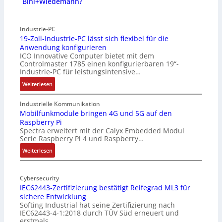
Bihl+Wiedemann?
Industrie-PC
19-Zoll-Industrie-PC lässt sich flexibel für die
Anwendung konfigurieren
ICO Innovative Computer bietet mit dem
Controlmaster 1785 einen konfigurierbaren 19“-
Industrie-PC für leistungsintensive…
:
Weiterlesen
1
9
Industrielle Kommunikation
-
Mobilfunkmodule bringen 4G und 5G auf den
Raspberry Pi
Z
Spectra erweitert mit der Calyx Embedded Modul
o
Serie Raspberry Pi 4 und Raspberry…
l
l
:
Weiterlesen
-
M
I
o
n
Cybersecurity
b
IEC62443-Zertifizierung bestätigt Reifegrad ML3 für
d
i
sichere Entwicklung
u
l
Softing Industrial hat seine Zertifizierung nach
s
f
IEC62443-4-1:2018 durch TÜV Süd erneuert und
t
u
erstmals…