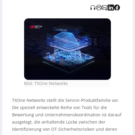
Plattform, die diese Ergebnisse in strukturierte
Maßnahmen überführt und sie per
Richtlinienmanagement, Genehmigungs-Workflows und
Compliance-Reporting mit TXOne-Sicherheitslösungen
(u. a. Edge, Stellar, Element) verknüpft; KI-Analysen und
automatisierte Workflows unterstützen die Priorisierung
und reduzieren Koordinationsaufwand. Hinweis: Die
Audioaufnahme wurde KI-generiert und vom Tedo
Verlag bereitgestellt.
Bild: TXOne Networks
TXOne Networks stellt die Sennin-Produktfamilie vor.
Die speziell entwickelte Reihe von Tools für die
Bewertung und Unternehmenskoordination ist darauf
ausgelegt, die anhaltende Lücke zwischen der
Identifizierung von OT-Sicherheitsrisiken und deren