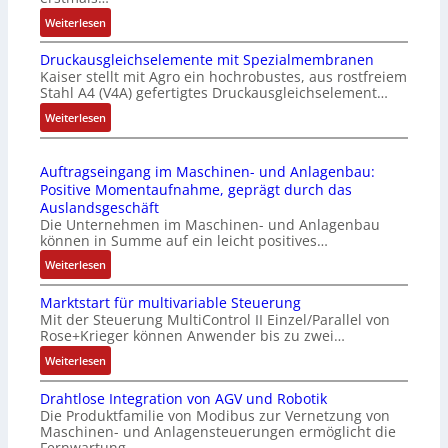
r
n
:
Weiterlesen
i
k
I
e
m
Druckausgleichselemente mit Spezialmembranen
E
-
o
Kaiser stellt mit Agro ein hochrobustes, aus rostfreiem
C
P
d
Stahl A4 (V4A) gefertigtes Druckausgleichselement…
6
C
u
2
:
Weiterlesen
l
l
4
D
ä
e
4
r
s
b
Auftragseingang im Maschinen- und Anlagenbau:
3
u
s
r
Positive Momentaufnahme, geprägt durch das
-
c
t
i
Auslandsgeschäft
Z
k
s
n
Die Unternehmen im Maschinen- und Anlagenbau
e
a
i
g
können in Summe auf ein leicht positives…
r
u
c
e
:
Weiterlesen
t
s
h
n
A
i
g
f
4
Marktstart für multivariable Steuerung
u
f
l
l
G
Mit der Steuerung MultiControl II Einzel/Parallel von
f
i
e
e
u
Rose+Krieger können Anwender bis zu zwei…
t
z
i
x
n
r
:
Weiterlesen
i
c
i
d
a
M
e
h
b
5
Drahtlose Integration von AGV und Robotik
g
a
r
s
e
G
Die Produktfamilie von Modibus zur Vernetzung von
s
r
u
e
l
a
Maschinen- und Anlagensteuerungen ermöglicht die
e
k
n
l
f
u
Fernwartung…