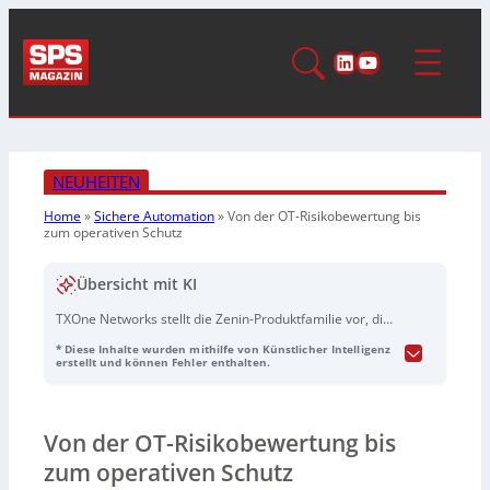
LinkedIn
YouTube
NEUHEITEN
Home
»
Sichere Automation
»
Von der OT-Risikobewertung bis
zum operativen Schutz
Übersicht mit KI
TXOne Networks stellt die Zenin-Produktfamilie vor, die
die Lücke zwischen OT-Risikobewertung und konkreter
* Diese Inhalte wurden mithilfe von Künstlicher Intelligenz
Behebung schließen soll.
Zenin Recon
arbeitet als
erstellt und können Fehler enthalten.
passiver Netzwerksensor, erkennt OT-Assets und
Schwachstellen ohne Eingriff in die Produktion,
überwacht über 180 Industrieprotokolle und liefert eine
Von der OT-Risikobewertung bis
priorisierte Risikobewertung nach der TXOne-VSA-
Methodik (inklusive Ausnutzbarkeit und betrieblichem
zum operativen Schutz
Kontext).
Zenin One
dient als zentrale Governance-