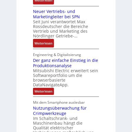
t
Weiterlesen
e
o
a
D
i
m
s
b
Neuer Vertriebs- und
a
o
t
i
r
Marketingleiter bei SPN
s
n
e
t
Seit Juni verantwortet Max
i
s
c
Rossdeutscher die Bereiche
i
k
a
h
Vertrieb und Marketing des
v
u
Nördlinger Getriebe-…
n
e
l
i
:
Weiterlesen
M
t
k
N
o
S
-
e
m
Engineering & Digitalisierung
y
G
u
Der ganz einfache Einstieg in die
e
s
e
Produktionsanalyse
e
n
t
s
Mitsubishi Electric erweitert sein
r
t
è
Softwareportfolio um die
c
V
a
m
browserbasierte
h
e
u
e
DataNavigateApp.
ä
r
f
s
:
Weiterlesen
f
t
n
D
:
t
r
e
a
Q
Mit dem Smartphone auslesbar
s
r
i
h
2
Nutzungsüberwachung für
g
f
e
m
a
-
Crimpwerkzeuge
ü
b
n
e
E
Im Schaltschrank- und
h
z
s
,
Maschinenbau hängt die
r
e
r
-
Qualität elektrischer
g
i
g
e