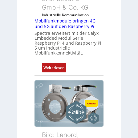
s
m
GmbH & Co. KG
t
b
r
Industrielle Kommunikation
r
Mobilfunkmodule bringen 4G
i
a
und 5G auf den Raspberry Pi
e
n
Spectra erweitert mit der Calyx
-
e
Embedded Modul Serie
P
n
Raspberry Pi 4 und Raspberry Pi
C
5 um industrielle
Mobilfunkkonnektivität.
l
ä
s
:
Weiterlesen
s
M
t
o
s
b
i
i
c
l
h
f
f
u
l
n
e
k
x
m
Bild: Lenord,
i