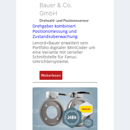
o
Bauer & Co.
b
d
e
GmbH
u
l
l
Drehzahl- und Positionssensor
f
e
Drehgeber kombiniert
ü
Positionsmessung und
b
r
Zustandsüberwachung
r
d
Lenord+Bauer erweitert sein
i
Portfolio digitaler MiniCoder um
i
n
eine Variante mit serieller
e
g
Schnittstelle für Fanuc-
A
Umrichtersysteme.
e
n
n
w
4
:
Weiterlesen
e
G
D
n
u
r
d
n
e
u
d
h
n
5
g
g
G
e
k
a
b
o
u
e
n
f
r