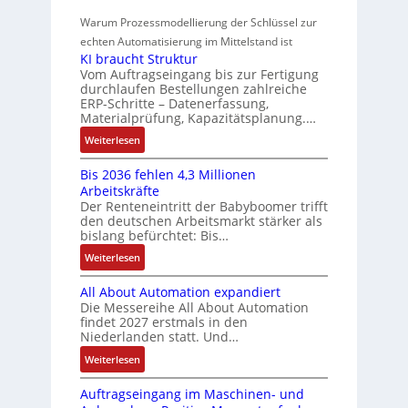
i
r
a
m
t
z
o
Warum Prozessmodellierung der Schlüssel zur
a
c
f
e
i
n
h
echten Automatisierung im Mittelstand ist
h
ü
s
e
i
KI braucht Struktur
t
u
r
s
r
n
Vom Auftragseingang bis zur Fertigung
l
m
n
u
u
durchlaufen Bestellungen zahlreiche
F
o
u
g
ERP-Schritte – Datenerfassung,
n
a
n
s
l
Materialprüfung, Kapazitätsplanung.…
g
n
g
e
t
b
u
:
Weiterlesen
I
u
i
e
c
K
n
n
v
s
Bis 2036 fehlen 4,3 Millionen
C
I
t
d
a
Arbeitskräfte
t
N
b
e
Z
r
Der Renteneintritt der Babyboomer trifft
ä
C
r
g
i
den deutschen Arbeitsmarkt stärker als
u
t
-
a
r
bislang befürchtet: Bis…
a
s
i
S
u
a
b
:
Weiterlesen
g
t
y
c
t
l
B
t
s
a
h
i
e
All About Automation expandiert
i
R
t
t
n
o
S
Die Messereihe All About Automation
s
e
e
S
d
n
findet 2027 erstmals in den
t
2
i
m
t
v
s
Niederlanden statt. Und…
e
0
f
e
r
o
ü
u
:
Weiterlesen
3
e
u
n
b
e
A
6
g
k
A
r
Auftragseingang im Maschinen- und
e
l
f
r
t
G