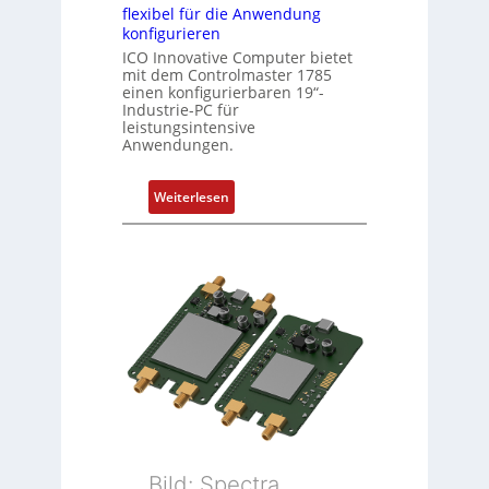
flexibel für die Anwendung
s
konfigurieren
e
ICO Innovative Computer bietet
l
mit dem Controlmaster 1785
e
einen konfigurierbaren 19“-
m
Industrie-PC für
leistungsintensive
e
Anwendungen.
n
t
:
Weiterlesen
e
1
m
9
i
-
t
Z
S
o
p
l
e
l
z
-
i
I
a
n
l
d
m
u
e
Bild: Spectra