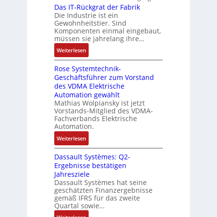
a
r
r
Das IT-Rückgrat der Fabrik
k
n
o
s
Die Industrie ist ein
t
b
r
g
s
c
Gewohnheitstier. Sind
e
ä
e
Komponenten einmal eingebaut,
h
s
f
M
müssen sie jahrelang ihre…
i
s
t
u
n
:
Weiterlesen
e
e
l
e
D
r
t
n
Rose Systemtechnik-
a
t
i
Geschäftsführer zum Vorstand
-
s
e
t
des VDMA Elektrische
u
I
L
u
Automation gewählt
n
T
a
r
Mathias Wolpiansky ist jetzt
d
-
s
n
Vorstands-Mitglied des VDMA-
A
R
e
Fachverbands Elektrische
-
n
ü
r
Automation.
K
l
c
t
i
:
Weiterlesen
a
k
r
t
R
g
g
i
Dassault Systèmes: Q2-
E
o
e
r
a
Ergebnisse bestätigen
n
s
n
a
n
Jahresziele
c
e
b
t
g
Dassault Systèmes hat seine
o
S
a
d
geschätzten Finanzergebnisse
u
d
y
u
gemäß IFRS für das zweite
e
l
e
s
Quartal sowie…
:
r
a
r
t
P
F
: