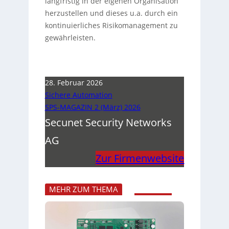
langfristig in der eigenen Organisation
herzustellen und dieses u.a. durch ein
kontinuierliches Risikomanagement zu
gewährleisten.
28. Februar 2026
Sichere Automation
SPS-MAGAZIN 2 (März) 2026
Secunet Security Networks
AG
Zur Firmenwebsite
MEHR ZUM THEMA