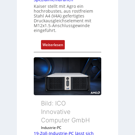
Kaiser stellt mit Agro ein
hochrobustes, aus rostfreiem
Stahl A4 (V4A) gefertigtes
Druckausgleichselement mit
M12x1.5-Anschlussgewinde
eingeführt.
:
Weiterlesen
D
r
u
c
k
a
u
s
g
Bild: ICO
l
Innovative
e
Computer GmbH
i
c
Industrie-PC
h
19-Zoll-Industrie-PC lässt sich