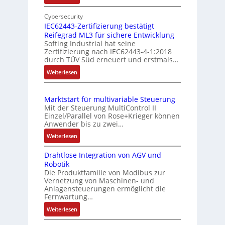
E
s
e
i
Cybersecurity
s
r
n
IEC62443-Zertifizierung bestätigt
u
k
Reifegrad ML3 für sichere Entwicklung
f
n
o
Softing Industrial hat seine
a
g
Zertifizierung nach IEC62443-4-1:2018
m
c
durch TÜV Süd erneuert und erstmals…
u
b
h
n
:
Weiterlesen
i
e
d
I
S
n
E
Z
e
i
Marktstart für multivariable Steuerung
C
n
u
e
Mit der Steuerung MultiControl II
6
s
s
r
Einzel/Parallel von Rose+Krieger können
2
o
t
Anwender bis zu zwei…
t
4
r
a
P
:
Weiterlesen
4
-
n
M
o
3
I
d
Drahtlose Integration von AGV und
a
s
-
n
Robotik
r
s
Z
i
t
Die Produktfamilie von Modibus zur
k
ü
e
e
t
Vernetzung von Maschinen- und
t
b
r
g
Anlagensteuerungen ermöglicht die
i
s
t
Fernwartung…
e
r
o
t
i
a
r
:
Weiterlesen
n
a
f
t
w
D
s
r
i