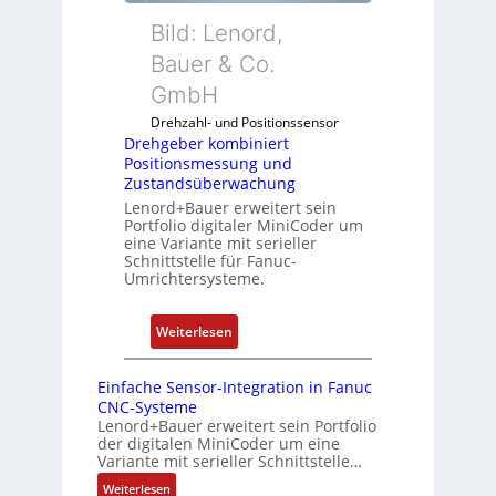
f
d
k
Bild: Lenord,
i
e
o
Bauer & Co.
g
n
m
u
R
GmbH
b
r
a
i
Drehzahl- und Positionssensor
i
s
n
Drehgeber kombiniert
e
p
Positionsmessung und
i
r
b
Zustandsüberwachung
e
e
e
Lenord+Bauer erweitert sein
r
n
Portfolio digitaler MiniCoder um
r
t
eine Variante mit serieller
r
P
Schnittstelle für Fanuc-
y
Umrichtersysteme.
o
P
s
i
i
:
Weiterlesen
t
D
i
r
Einfache Sensor-Integration in Fanuc
o
e
CNC-Systeme
n
h
Lenord+Bauer erweitert sein Portfolio
s
der digitalen MiniCoder um eine
g
Variante mit serieller Schnittstelle…
m
e
e
:
Weiterlesen
b