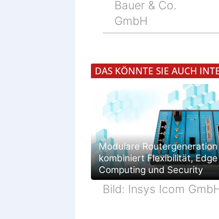
Bauer & Co.
GmbH
DAS KÖNNTE SIE AUCH INT
Modulare Routergeneration
kombiniert Flexibilität, Edge
Computing und Security
Bild: Insys Icom Gmb