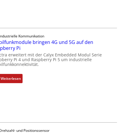
s
9
e
-
l
Z
e
o
m
l
Industrielle Kommunikation
e
l
ilfunkmodule bringen 4G und 5G auf den
n
-
pberry Pi
t
I
ctra erweitert mit der Calyx Embedded Modul Serie
e
n
pberry Pi 4 und Raspberry Pi 5 um industrielle
m
d
ilfunkkonnektivität.
i
u
t
s
:
Weiterlesen
S
t
M
p
r
o
e
i
b
z
e
i
i
-
l
a
P
f
l
C
u
m
l
n
e
Drehzahl- und Positionssensor
ä