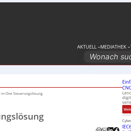
AKTUELL
MEDIATHEK
Search
Ein
CNC
Leno
l-in-One Steuerungslösung
digi
seri
Weit
ungslösung
Cybe
IEC6