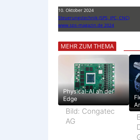
10. Oktober 2024
Steuerungstechnik (SPS, IPC, CNC)
www.sps-magazin.de 2024
MEHR ZUM THEMA
Physical-AI an der
Fl
Edge
Ar
Bild: Congatec
B
AG