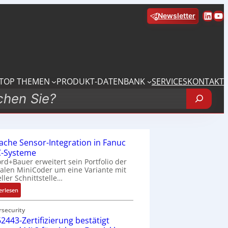
Linke
Yo
Newsletter
TOP THEMEN
PRODUKT-DATENBANK
SERVICES
KONTAKT
fache Sensor-Integration in Fanuc
-Systeme
rd+Bauer erweitert sein Portfolio der
talen MiniCoder um eine Variante mit
eller Schnittstelle…
:
erlesen
E
i
rsecurity
2443-Zertifizierung bestätigt
n