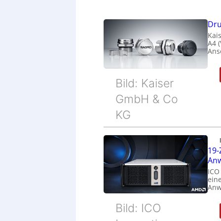
Dru
Kais
A4 
Ans
Bild: Kaiser
GmbH & Co
KG
19-
Anw
ICO
eine
Anw
Bild: ICO