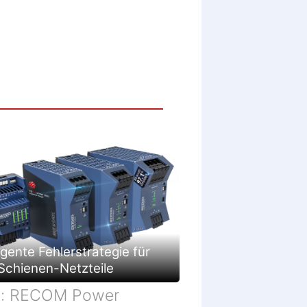
c
h
ä
f
t
ligente Fehlerstrategie für
Schienen-Netzteile
d: RECOM Power