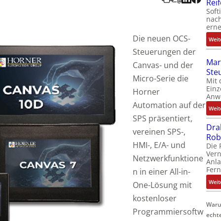
Rei
Soft
nach
erne
Die neuen OCS-
Weit
Steuerungen der
Mar
Canvas- und der
Ste
Micro-Serie die
Mit 
Einz
Horner
Anw
Automation auf der
Weit
SPS präsentiert,
Dra
vereinen SPS-,
Rob
HMI-, E/A- und
Die 
Ver
Netzwerkfunktione
Anla
Fer
n in einer All-in-
Weit
One-Lösung mit
kostenloser
Waru
Programmiersoftw
echt