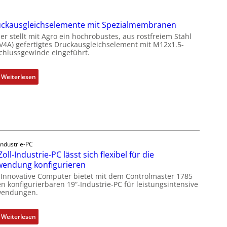
ckausgleichselemente mit Spezialmembranen
er stellt mit Agro ein hochrobustes, aus rostfreiem Stahl
(V4A) gefertigtes Druckausgleichselement mit M12x1.5-
chlussgewinde eingeführt.
:
Weiterlesen
D
r
u
c
k
a
Industrie-PC
u
Zoll-Industrie-PC lässt sich flexibel für die
s
endung konfigurieren
g
 Innovative Computer bietet mit dem Controlmaster 1785
l
n konfigurierbaren 19“-Industrie-PC für leistungsintensive
endungen.
e
i
c
:
Weiterlesen
h
1