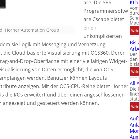
are. Die SPS-
KI 
Vom 
Programmiersoftw
durc
Schr
are Cscape bietet
Mate
einen
ld: Horner Automation Group
Weit
unkomplizierten
Bis 
ndem sie Logik mit Messaging und Vernetzung
Arb
st die Cloud-basierte Visualisierung mit OCS360. Deren
Der 
den 
rag-and-Drop-Oberfläche mit einer vielfältigen Widget-
bisl
nvisualisierung von Daten ermöglicht, die von OCS-
Weit
 empfangen werden. Benutzer können Layouts
All
tribute anzeigen. Mit der OCS-CPU-Reihe bietet Horner
Die 
find
Us die I/Os erweitert und über einen angeschlossenen
stat
r angezeigt und gesteuert werden können.
Weit
Auf
Anl
Mom
Aus