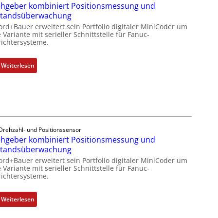
k
hgeber kombiniert Positionsmessung und
m
s
m
standsüberwachung
b
s
o
r
ord+Bauer erweitert sein Portfolio digitaler MiniCoder um
t
d
 Variante mit serieller Schnittstelle für Fanuc-
a
s
ichtersysteme.
u
n
i
l
e
c
e
:
Weiterlesen
n
h
b
D
f
r
r
l
i
e
e
n
h
x
g
g
i
e
e
b
Drehzahl- und Positionssensor
n
b
hgeber kombiniert Positionsmessung und
e
4
e
standsüberwachung
l
G
r
f
ord+Bauer erweitert sein Portfolio digitaler MiniCoder um
u
k
 Variante mit serieller Schnittstelle für Fanuc-
ü
ichtersysteme.
n
o
r
d
m
d
5
b
:
Weiterlesen
i
G
i
D
e
a