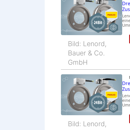
Dre
Zu
Len
eine
Umr
Bild: Lenord,
Bauer & Co.
GmbH
Dre
Zu
Len
eine
Umr
Bild: Lenord,