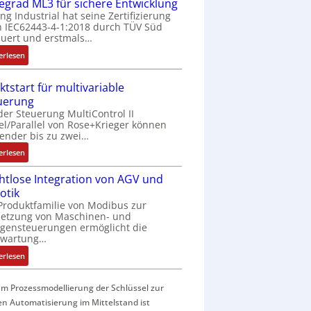
f
fegrad ML3 für sichere Entwicklung
a
ing Industrial hat seine Zertifizierung
 IEC62443-4-1:2018 durch TÜV Süd
c
uert und erstmals…
h
e
:
erlesen
S
I
e
E
ktstart für multivariable
n
C
uerung
s
6
der Steuerung MultiControl II
o
2
el/Parallel von Rose+Krieger können
r
4
ender bis zu zwei…
-
4
:
erlesen
I
3
M
n
-
htlose Integration von AGV und
a
t
Z
otik
r
e
e
Produktfamilie von Modibus zur
k
g
r
netzung von Maschinen- und
t
r
t
gensteuerungen ermöglicht die
s
nwartung…
a
i
t
t
f
:
erlesen
a
i
i
D
r
o
z
r
t
m Prozessmodellierung der Schlüssel zur
n
i
a
f
en Automatisierung im Mittelstand ist
i
e
h
ü