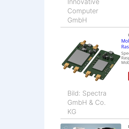
Innovative
Computer
GmbH
Mob
Ras
Spe
Ras
Mob
Bild: Spectra
GmbH & Co.
KG