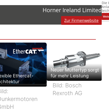
Die
Anl
Horner Ireland Limited
leic
Weit
Zur Firmenwebsite
Neuer Muttertyp sorgt
exible Ethercat-
für mehr Leistung
chitektur
Bild: Bosch
ild:
Rexroth AG
Dunkermotoren
GmbH