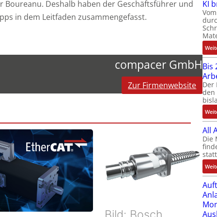
r Boureanu. Deshalb haben der Geschäftsführer und
KI 
Vom 
ipps in dem Leitfaden zusammengefasst.
durc
Schr
Mate
Weit
compacer GmbH
Bis 
Arb
Der 
Zur Firmenwebsite
den 
bisl
Weit
All
Die 
find
stat
Weit
Auf
Anl
Mom
Bild: Bosch
Aus