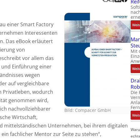
Rei
Soft
nach
erne
u einer Smart Factory
Weit
nternehmen Interessenten
Mar
n. Das eBook erläutert
Ste
sierung von
Mit 
Einz
schreibt vor allem das
Anw
 und Einführung einer
Weit
tändnisses wegen
Dra
der auf vergleichbare
Rob
m Privatleben, wodurch
Die 
Ver
ität genommen wird,
Anla
Fer
ich nachvollziehbarer
Bild: Compacer GmbH
Weit
tsche Wirtschaft,
nd mittelständischen Unternehmen, bei ihrem digitalen
Waru
ein fachlicher Mentor zur Seite zu stehen“,
echt