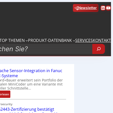
Linke
Yo
Newsletter
TOP THEMEN
PRODUKT-DATENBANK
SERVICES
KONTAKT
fache Sensor-Integration in Fanuc
-Systeme
rd+Bauer erweitert sein Portfolio der
talen MiniCoder um eine Variante mit
eller Schnittstelle…
:
erlesen
E
i
rsecurity
2443-Zertifizierung bestätigt
n