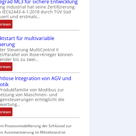
f
fegrad ML3 für sichere Entwicklung
a
ing Industrial hat seine Zertifizierung
 IEC62443-4-1:2018 durch TÜV Süd
c
uert und erstmals…
h
e
:
erlesen
S
I
e
E
ktstart für multivariable
n
C
uerung
s
6
der Steuerung MultiControl II
o
2
el/Parallel von Rose+Krieger können
r
4
ender bis zu zwei…
-
4
:
erlesen
I
3
M
n
-
htlose Integration von AGV und
a
t
Z
otik
r
e
e
Produktfamilie von Modibus zur
k
g
r
netzung von Maschinen- und
t
r
t
gensteuerungen ermöglicht die
s
nwartung…
a
i
t
t
f
:
erlesen
a
i
i
D
r
o
z
r
t
m Prozessmodellierung der Schlüssel zur
n
i
a
f
en Automatisierung im Mittelstand ist
i
e
h
ü