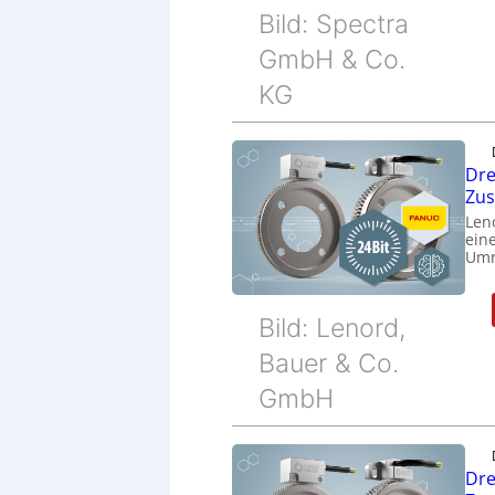
Bild: Spectra
GmbH & Co.
KG
Dre
Zu
Len
eine
Umr
Bild: Lenord,
Bauer & Co.
GmbH
Dre