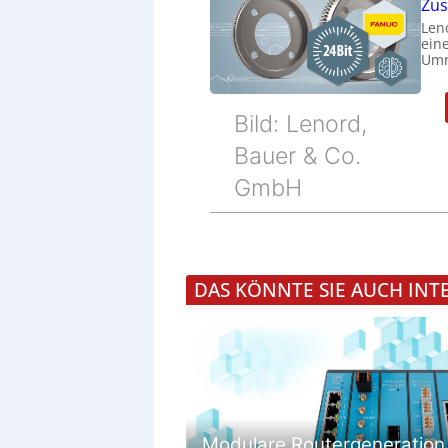
Zu
Len
eine
Umr
Bild: Lenord,
Bauer & Co.
GmbH
DAS KÖNNTE SIE AUCH INT
Modulare Routergeneration