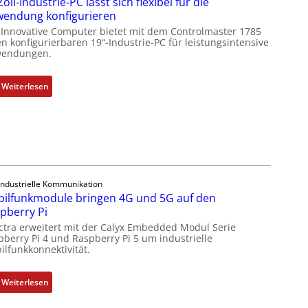
Zoll-Industrie-PC lässt sich flexibel für die
s
endung konfigurieren
g
 Innovative Computer bietet mit dem Controlmaster 1785
l
n konfigurierbaren 19“-Industrie-PC für leistungsintensive
endungen.
e
i
c
:
Weiterlesen
h
1
s
9
e
-
l
Z
e
o
m
l
Industrielle Kommunikation
e
l
ilfunkmodule bringen 4G und 5G auf den
n
-
pberry Pi
t
I
ctra erweitert mit der Calyx Embedded Modul Serie
e
n
pberry Pi 4 und Raspberry Pi 5 um industrielle
m
d
ilfunkkonnektivität.
i
u
t
s
:
Weiterlesen
S
t
M
p
r