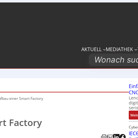
AKTUELL
MEDIATHEK
Search
Ein
CNC
Leno
fbau einer Smart Factory
digi
seri
Weit
t Factory
Cybe
IEC6