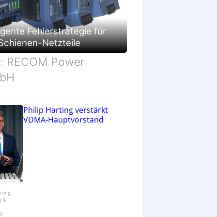
c
h
ä
f
ligente Fehlerstrategie für
t
Schienen-Netzteile
d: RECOM Power
bH
Philip Harting verstärkt
VDMA-Hauptvorstand
arting
g &
g)