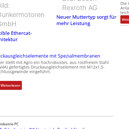
Die
ild:
Rexroth AG
Anl
leic
Dunkermotoren
Neuer Muttertyp sorgt für
Weit
GmbH
mehr Leistung
xible Ethercat-
hitektur
ckausgleichselemente mit Spezialmembranen
er stellt mit Agro ein hochrobustes, aus rostfreiem Stahl
(V4A) gefertigtes Druckausgleichselement mit M12x1.5-
chlussgewinde eingeführt.
:
Weiterlesen
D
r
u
c
k
a
Industrie-PC
u