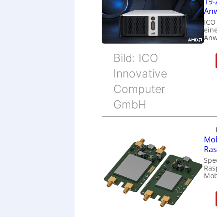
19-
Anw
ICO
eine
Anw
Bild: ICO
Innovative
Computer
GmbH
Mob
Ras
Spe
Ras
Mob