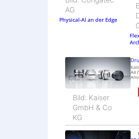
B
AG
Physical-AI an der Edge
Fle
Arc
Dru
Kais
A4 
Ans
Bild: Kaiser
GmbH & Co
KG