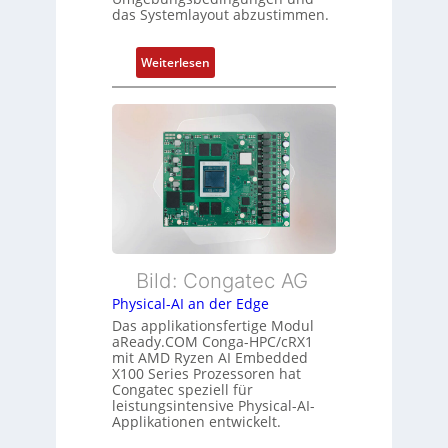
ü
das Systemlayout abzustimmen.
t
r
a
m
n
:
Weiterlesen
e
d
F
h
s
l
r
ü
e
L
b
x
e
e
i
i
r
b
s
w
l
t
a
e
u
c
E
n
h
t
Bild: Congatec AG
g
u
h
Physical-AI an der Edge
n
e
Das applikationsfertige Modul
g
r
aReady.COM Conga-HPC/cRX1
c
mit AMD Ryzen AI Embedded
X100 Series Prozessoren hat
a
Congatec speziell für
t
leistungsintensive Physical-AI-
-
Applikationen entwickelt.
A