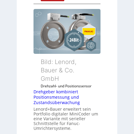
D
r
e
h
g
e
b
e
r
k
Bild: Lenord,
o
Bauer & Co.
m
GmbH
b
i
Drehzahl- und Positionssensor
n
Drehgeber kombiniert
Positionsmessung und
i
Zustandsüberwachung
e
Lenord+Bauer erweitert sein
r
Portfolio digitaler MiniCoder um
t
eine Variante mit serieller
P
Schnittstelle für Fanuc-
Umrichtersysteme.
o