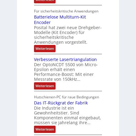
r
k
e
S
t
i
t
e
r
i
Für sicherheitskritische Anwendungen
l
n
ä
e
Batterielose Multiturn-Kit
o
s
f
r
o
Encoder
n
h
r
t
Posital hat zwei neue Drehgeber-
g
ä
l
e
Modelle (Kit Encoder) für
l
o
e
sicherheitskritische
t
s
w
S
Anwendungen vorgestellt.
e
ä
c
F
:
Weiterlesen
h
a
h
B
u
n
l
a
t
g
Verbesserte Lasertriangulation
t
t
z
s
Der OptoNCDT 5500 von Micro-
t
l
c
Epsilon erhält einen
e
a
h
Performance-Boost: Mit einer
r
c
a
i
Messrate von 150kHz…
k
l
e
b
t
:
Weiterlesen
l
e
u
V
o
s
n
e
s
c
Hutschienen-PC für raue Bedingungen
g
r
e
h
Das IT-Rückgrat der Fabrik
b
M
i
e
Die Industrie ist ein
u
c
s
l
Gewohnheitstier. Sind
h
s
t
Komponenten einmal eingebaut,
t
e
i
müssen sie jahrelang ihre…
u
r
t
n
t
:
u
Weiterlesen
g
e
D
r
f