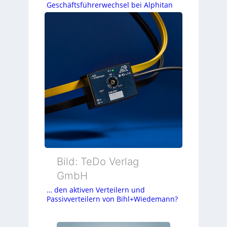
Geschäftsführerwechsel bei Alphitan
Bild: TeDo Verlag
GmbH
… den aktiven Verteilern und
Passivverteilern von Bihl+Wiedemann?