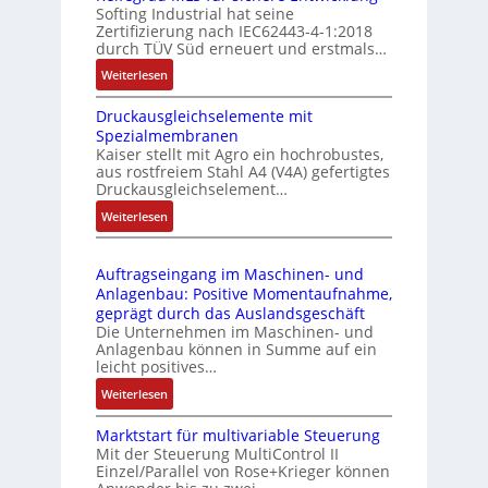
Softing Industrial hat seine
f
t
Zertifizierung nach IEC62443-4-1:2018
u
r
durch TÜV Süd erneuert und erstmals…
n
i
:
Weiterlesen
k
e
I
m
-
Druckausgleichselemente mit
E
o
P
Spezialmembranen
C
d
C
Kaiser stellt mit Agro ein hochrobustes,
6
u
l
aus rostfreiem Stahl A4 (V4A) gefertigtes
2
l
ä
Druckausgleichselement…
4
e
s
:
Weiterlesen
4
b
s
D
3
r
t
r
-
i
s
Auftragseingang im Maschinen- und
u
Z
n
i
Anlagenbau: Positive Momentaufnahme,
c
e
g
c
geprägt durch das Auslandsgeschäft
k
r
e
h
Die Unternehmen im Maschinen- und
a
t
Anlagenbau können in Summe auf ein
n
f
u
i
leicht positives…
4
l
s
f
G
e
:
Weiterlesen
g
i
u
x
A
l
z
n
i
Marktstart für multivariable Steuerung
u
e
i
Mit der Steuerung MultiControl II
d
b
f
i
e
Einzel/Parallel von Rose+Krieger können
5
e
t
c
r