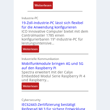
r
:
Weiterlesen
c
P
h
h
Industrie-PC
i
y
19-Zoll-Industrie-PC lässt sich flexibel
t
s
für die Anwendung konfigurieren
e
i
ICO Innovative Computer bietet mit dem
k
Controlmaster 1785 einen
c
konfigurierbaren 19“-Industrie-PC für
t
a
leistungsintensive…
u
l
:
Weiterlesen
r
-
1
A
9
Industrielle Kommunikation
I
-
Mobilfunkmodule bringen 4G und 5G
a
auf den Raspberry Pi
Z
Spectra erweitert mit der Calyx
n
o
Embedded Modul Serie Raspberry Pi 4
l
d
und Raspberry…
l
e
:
Weiterlesen
-
r
M
I
E
o
n
d
Cybersecurity
b
d
g
IEC62443-Zertifizierung bestätigt
i
u
e
Reifegrad ML3 für sichere Entwicklung
l
s