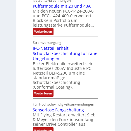
Netzunterbrechnungen
r
d
e
h
A
i
h
Puffermodule mit 20 und 40A
e
i
d
b
Mit den neuen PCC-1424-200-0
g
l
s
t
a
und PCC-1424-400-0 erweitert
o
e
e
V
Block sein Portfolio um
e
s
u
n
n
D
leistungsstarke Puffermodule…
r
A
t
J
4
M
:
b
Weiterlesen
u
A
a
,
P
A
e
s
u
h
3
u
E
Stromversorgung
i
l
f
t
r
M
l
IPC-Netzteil erhält
f
S
a
o
e
i
e
e
Schutzlackbeschichtung für raue
P
n
m
s
l
r
k
Umgebungen
N
d
m
a
z
l
Bicker Elektronik erweitert sein
t
o
s
t
i
i
lüfterloses 200W-Industrie-PC-
d
r
g
i
u
e
o
Netzteil BEP-520C um eine
i
e
l
o
standardmäßige
l
n
s
e
s
Schutzlackbeschichtung
n
e
e
m
c
(Conformal Coating).
c
e
i
n
h
t
h
:
Weiterlesen
x
A
e
2
I
ä
p
r
0
P
A
f
Für Hochschwindigkeitsanwendungen
a
u
C
b
u
n
t
Sensorlose Fangschaltung
-
n
e
d
t
N
Mit Flying Restart erweitert Sieb
d
i
4
e
o
& Meyer den Funktionsumfang
0
i
t
t
seiner Drive Controller aus…
m
A
z
e
s
t
a
:
Weiterlesen