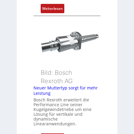
s
i
:
Weiterlesen
t
D
i
r
o
e
n
h
s
g
m
e
e
b
s
e
s
r
u
k
Bild: Bosch
n
o
Rexroth AG
g
m
Neuer Muttertyp sorgt für mehr
u
b
Leistung
n
i
Bosch Rexroth erweitert die
d
n
Performance Line seiner
Z
i
Kugelgewindetriebe um eine
u
Lösung für vertikale und
e
dynamische
s
r
Linearanwendungen.
t
t
a
P