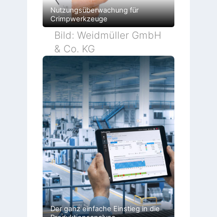
Nutzungsüberwachung für
Crimpwerkzeuge
Bild: Weidmüller GmbH
& Co. KG
Der ganz einfache Einstieg in die