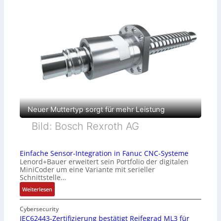
Neuer Muttertyp sorgt für mehr Leistung
Bild: Bosch Rexroth AG
Einfache Sensor-Integration in Fanuc CNC-Systeme
Lenord+Bauer erweitert sein Portfolio der digitalen
MiniCoder um eine Variante mit serieller
Schnittstelle…
:
Weiterlesen
E
i
Cybersecurity
n
IEC62443-Zertifizierung bestätigt Reifegrad ML3 für