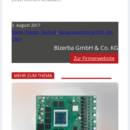
3. August 2017
Markt, Trends, Technik
,
Steuerungstechnik (SPS, IPC,
CNC)
Bizerba GmbH & Co. KG
Zur Firmenwebsite
MEHR ZUM THEMA