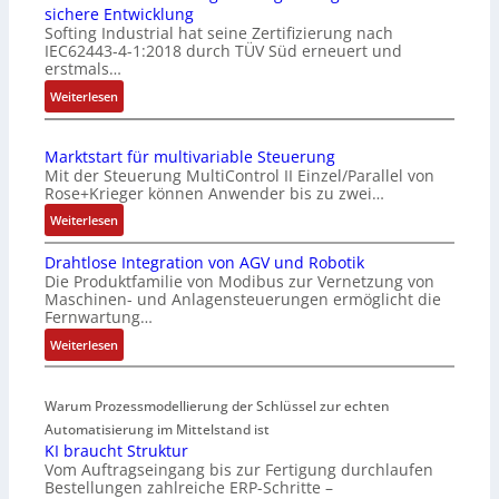
sichere Entwicklung
f
Softing Industrial hat seine Zertifizierung nach
a
IEC62443-4-1:2018 durch TÜV Süd erneuert und
c
erstmals…
h
:
Weiterlesen
e
I
S
E
e
Marktstart für multivariable Steuerung
C
n
Mit der Steuerung MultiControl II Einzel/Parallel von
6
s
Rose+Krieger können Anwender bis zu zwei…
2
o
:
Weiterlesen
4
r
M
4
-
Drahtlose Integration von AGV und Robotik
a
3
I
Die Produktfamilie von Modibus zur Vernetzung von
r
-
n
Maschinen- und Anlagensteuerungen ermöglicht die
k
Z
t
Fernwartung…
t
e
e
:
Weiterlesen
s
r
g
D
t
t
r
r
a
i
a
Warum Prozessmodellierung der Schlüssel zur echten
a
r
f
t
h
Automatisierung im Mittelstand ist
t
i
i
KI braucht Struktur
t
f
z
o
Vom Auftragseingang bis zur Fertigung durchlaufen
l
ü
i
n
Bestellungen zahlreiche ERP-Schritte –
o
r
e
i