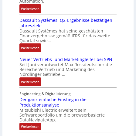
-
Automation.
R
s
r
u
:
Weiterlesen
ü
e
n
n
R
c
r
-
d
Dassault Systèmes: Q2-Ergebnisse bestätigen
o
k
t
K
A
Jahresziele
s
g
r
i
n
Dassault Systèmes hat seine geschätzten
e
r
i
t
l
Finanzergebnisse gemäß IFRS für das zweite
S
a
a
E
Quartal sowie…
a
y
t
n
n
g
:
Weiterlesen
s
d
g
c
e
D
t
e
u
o
n
Neuer Vertriebs- und Marketingleiter bei SPN
a
e
r
l
d
b
Seit Juni verantwortet Max Rossdeutscher die
s
m
F
a
e
Bereiche Vertrieb und Marketing des
a
s
t
a
t
Nördlinger Getriebe-…
r
u
a
e
b
i
:
:
Weiterlesen
u
c
r
o
P
N
l
h
i
n
o
e
Engineering & Digitalisierung
t
n
k
s
u
Der ganz einfache Einstieg in die
S
i
i
Produktionsanalyse
e
y
k
Mitsubishi Electric erweitert sein
t
r
s
-
Softwareportfolio um die browserbasierte
i
V
t
G
DataNavigateApp.
v
e
è
e
:
Weiterlesen
e
r
m
s
D
M
t
e
e
c