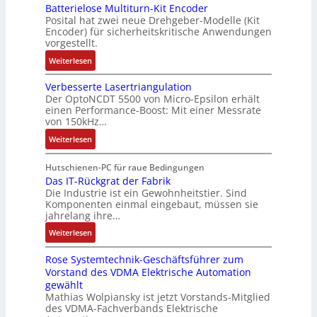
o
L
Batterielose Multiturn-Kit Encoder
t
3
t
b
3
Posital hat zwei neue Drehgeber-Modelle (Kit
r
M
o
o
Encoder) für sicherheitskritische Anwendungen
f
a
i
m
t
vorgestellt.
ü
g
l
a
i
r
:
Weiterlesen
s
l
t
k
s
B
e
i
i
i
Verbesserte Lasertriangulation
a
i
o
o
Der OptoNCDT 5500 von Micro-Epsilon erhält
c
t
n
n
n
einen Performance-Boost: Mit einer Messrate
h
t
g
e
e
von 150kHz…
e
e
a
n
x
:
r
Weiterlesen
r
n
A
p
V
e
i
g
r
a
e
E
Hutschienen-PC für raue Bedingungen
e
i
b
n
r
Das IT-Rückgrat der Fabrik
n
l
m
e
d
Die Industrie ist ein Gewohnheitstier. Sind
b
t
o
M
i
i
Komponenten einmal eingebaut, müssen sie
e
w
s
a
t
e
jahrelang ihre…
s
i
e
s
s
r
:
s
Weiterlesen
c
M
c
k
t
D
e
k
u
h
r
Rose Systemtechnik-Geschäftsführer zum
a
r
l
l
i
ä
Vorstand des VDMA Elektrische Automation
s
t
u
t
n
f
gewählt
I
e
n
i
e
t
Mathias Wolpiansky ist jetzt Vorstands-Mitglied
T
L
g
t
n
e
des VDMA-Fachverbands Elektrische
-
a
u