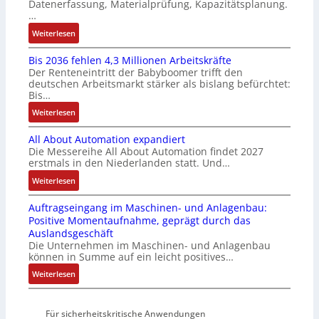
Datenerfassung, Materialprüfung, Kapazitätsplanung.
s
m
r
n
…
e
u
u
F
:
Weiterlesen
I
l
n
a
K
n
t
g
n
Bis 2036 fehlen 4,3 Millionen Arbeitskräfte
I
t
i
b
u
Der Renteneintritt der Babyboomer trifft den
b
e
v
e
c
deutschen Arbeitsmarkt stärker als bislang befürchtet:
r
g
a
Bis…
s
C
a
r
r
t
N
:
Weiterlesen
u
a
i
ä
C
B
c
t
a
t
-
All About Automation expandiert
i
h
i
b
i
S
Die Messereihe All About Automation findet 2027
s
t
o
l
g
erstmals in den Niederlanden statt. Und…
y
2
S
n
e
t
s
0
:
Weiterlesen
t
v
S
R
t
3
A
r
o
t
e
e
Auftragseingang im Maschinen- und Anlagenbau:
6
l
u
n
e
i
m
Positive Momentaufnahme, geprägt durch das
f
l
k
A
u
f
e
Auslandsgeschäft
e
A
t
G
e
e
Die Unternehmen im Maschinen- und Anlagenbau
h
b
u
V
r
können in Summe auf ein leicht positives…
g
l
o
r
u
u
r
:
Weiterlesen
e
u
n
n
a
A
n
t
d
g
d
u
4
A
R
M
Für sicherheitskritische Anwendungen
f
,
u