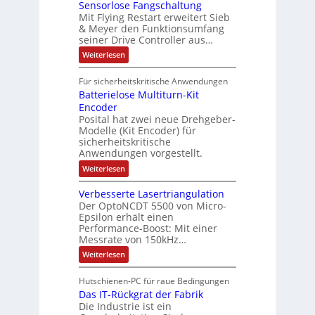
n
t
Sensorlose Fangschaltung
-
n
e
d
t
N
Mit Flying Restart erweitert Sieb
d
i
4
e
o
& Meyer den Funktionsumfang
0
i
t
t
seiner Drive Controller aus…
m
A
z
e
s
t
a
:
Weiterlesen
r
k
e
S
t
i
t
e
r
i
Für sicherheitskritische Anwendungen
l
n
ä
e
Batterielose Multiturn-Kit
o
s
f
r
o
Encoder
n
h
r
t
Posital hat zwei neue Drehgeber-
g
ä
l
e
Modelle (Kit Encoder) für
l
o
e
sicherheitskritische
t
s
w
S
Anwendungen vorgestellt.
e
ä
c
F
:
Weiterlesen
h
a
h
B
u
n
l
a
t
g
Verbesserte Lasertriangulation
t
t
z
s
Der OptoNCDT 5500 von Micro-
t
l
c
Epsilon erhält einen
e
a
h
Performance-Boost: Mit einer
r
c
a
i
Messrate von 150kHz…
k
l
e
b
t
:
Weiterlesen
l
e
u
V
o
s
n
e
s
c
Hutschienen-PC für raue Bedingungen
g
r
e
h
Das IT-Rückgrat der Fabrik
b
M
i
e
Die Industrie ist ein
u
c
s