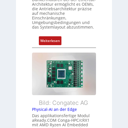
r
d
Architektur ermöglicht es OEMs,
g
die Antriebsarchitektur präzise
Z
t
auf mechanische
u
Einschränkungen,
f
s
Umgebungsbedingungen und
ü
das Systemlayout abzustimmen.
t
r
a
m
n
:
Weiterlesen
e
d
F
h
s
l
r
ü
e
L
b
x
e
e
i
i
r
b
s
w
l
t
a
e
u
c
E
n
h
t
Bild: Congatec AG
g
u
h
Physical-AI an der Edge
n
e
Das applikationsfertige Modul
g
r
aReady.COM Conga-HPC/cRX1
c
mit AMD Ryzen AI Embedded