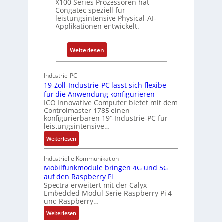
X100 Series Prozessoren hat
a
Congatec speziell für
t
leistungsintensive Physical-AI-
-
Applikationen entwickelt.
A
r
:
Weiterlesen
c
P
h
h
Industrie-PC
i
y
19-Zoll-Industrie-PC lässt sich flexibel
t
s
für die Anwendung konfigurieren
e
i
ICO Innovative Computer bietet mit dem
k
Controlmaster 1785 einen
c
konfigurierbaren 19“-Industrie-PC für
t
a
leistungsintensive…
u
l
:
Weiterlesen
r
-
1
A
9
Industrielle Kommunikation
I
-
Mobilfunkmodule bringen 4G und 5G
a
auf den Raspberry Pi
Z
Spectra erweitert mit der Calyx
n
o
Embedded Modul Serie Raspberry Pi 4
l
d
und Raspberry…
l
e
:
Weiterlesen
-
r
M