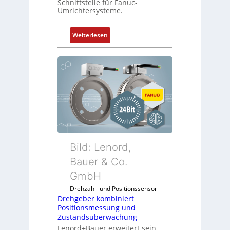
Schnittstelle für Fanuc-
Umrichtersysteme.
:
Weiterlesen
D
r
e
h
g
e
b
e
r
k
Bild: Lenord,
o
Bauer & Co.
m
GmbH
b
i
Drehzahl- und Positionssensor
n
Drehgeber kombiniert
Positionsmessung und
i
Zustandsüberwachung
e
Lenord+Bauer erweitert sein
r