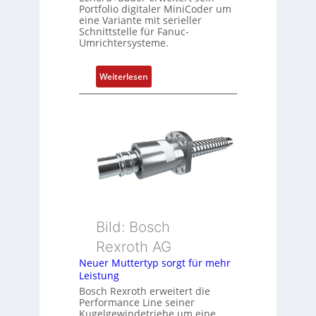
Portfolio digitaler MiniCoder um
t
eine Variante mit serieller
P
Schnittstelle für Fanuc-
Umrichtersysteme.
o
s
i
:
Weiterlesen
t
D
i
r
o
e
n
h
s
g
m
e
e
b
s
e
s
r
u
k
Bild: Bosch
n
o
Rexroth AG
g
m
Neuer Muttertyp sorgt für mehr
u
b
Leistung
n
i
Bosch Rexroth erweitert die
d
n
Performance Line seiner
Z
i
Kugelgewindetriebe um eine