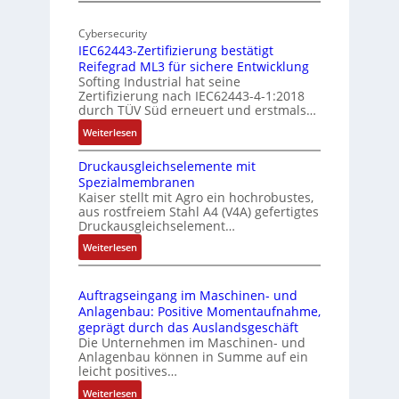
I
E
o
n
d
Cybersecurity
b
d
g
IEC62443-Zertifizierung bestätigt
i
u
e
Reifegrad ML3 für sichere Entwicklung
l
s
Softing Industrial hat seine
f
t
Zertifizierung nach IEC62443-4-1:2018
u
r
durch TÜV Süd erneuert und erstmals…
n
i
:
Weiterlesen
k
e
I
m
-
Druckausgleichselemente mit
E
o
P
Spezialmembranen
C
d
C
Kaiser stellt mit Agro ein hochrobustes,
6
u
l
aus rostfreiem Stahl A4 (V4A) gefertigtes
2
l
ä
Druckausgleichselement…
4
e
s
:
Weiterlesen
4
b
s
D
3
r
t
r
-
i
s
Auftragseingang im Maschinen- und
u
Z
n
i
Anlagenbau: Positive Momentaufnahme,
c
e
g
c
geprägt durch das Auslandsgeschäft
k
r
e
h
Die Unternehmen im Maschinen- und
a
t
Anlagenbau können in Summe auf ein
n
f
u
i
leicht positives…
4
l
s
f
G
e
:
Weiterlesen
g