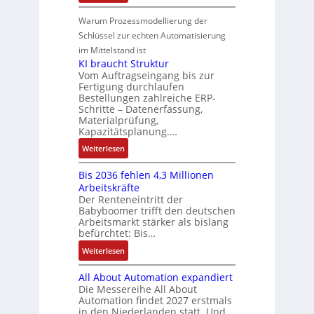
u
k
N
v
S
n
i
n
-
e
e
Warum Prozessmodellierung der
y
F
k
g
G
u
M
Schlüssel zur echten Automatisierung
s
a
e
e
o
im Mittelstand ist
t
n
s
r
m
KI braucht Struktur
è
u
c
V
e
Vom Auftragseingang bis zur
m
c
h
Fertigung durchlaufen
e
n
e
C
ä
Bestellungen zahlreiche ERP-
r
t
s
N
Schritte – Datenerfassung,
f
t
a
:
C
Materialprüfung,
t
r
u
Q
Kapazitätsplanung.…
-
s
i
f
2
S
:
f
Weiterlesen
e
n
-
y
K
ü
b
a
E
s
Bis 2036 fehlen 4,3 Millionen
I
h
s
h
r
t
Arbeitskräfte
b
r
-
m
g
e
Der Renteneintritt der
r
e
u
e
Babyboomer trifft den deutschen
e
m
a
r
n
,
Arbeitsmarkt stärker als bislang
b
e
u
z
d
befürchtet: Bis…
g
n
c
u
M
e
i
:
Weiterlesen
h
m
a
p
s
B
t
V
r
r
All About Automation expandiert
s
i
S
o
k
ä
Die Messereihe All About
e
s
t
r
e
Automation findet 2027 erstmals
g
b
2
r
s
in den Niederlanden statt. Und…
t
t