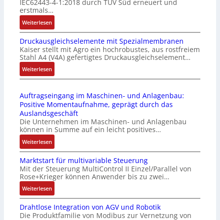
IEC62443-4-1:2018 durch TÜV Süd erneuert und
t
u
erstmals…
r
n
:
Weiterlesen
i
k
I
e
m
Druckausgleichselemente mit Spezialmembranen
E
-
o
Kaiser stellt mit Agro ein hochrobustes, aus rostfreiem
C
P
d
Stahl A4 (V4A) gefertigtes Druckausgleichselement…
6
C
u
2
:
Weiterlesen
l
l
4
D
ä
e
4
r
s
b
Auftragseingang im Maschinen- und Anlagenbau:
3
u
s
r
Positive Momentaufnahme, geprägt durch das
-
c
t
i
Auslandsgeschäft
Z
k
s
n
Die Unternehmen im Maschinen- und Anlagenbau
e
a
i
g
können in Summe auf ein leicht positives…
r
u
c
e
:
Weiterlesen
t
s
h
n
A
i
g
f
4
Marktstart für multivariable Steuerung
u
f
l
l
G
Mit der Steuerung MultiControl II Einzel/Parallel von
f
i
e
e
u
Rose+Krieger können Anwender bis zu zwei…
t
z
i
x
n
r
:
Weiterlesen
i
c
i
d
a
M
e
h
b
5
Drahtlose Integration von AGV und Robotik
g
a
r
s
e
G
Die Produktfamilie von Modibus zur Vernetzung von
s
r
u
e
l