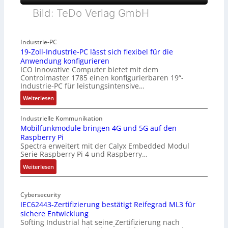
Bild: TeDo Verlag GmbH
Industrie-PC
19-Zoll-Industrie-PC lässt sich flexibel für die
Anwendung konfigurieren
ICO Innovative Computer bietet mit dem
Controlmaster 1785 einen konfigurierbaren 19“-
Industrie-PC für leistungsintensive…
:
Weiterlesen
1
9
Industrielle Kommunikation
-
Mobilfunkmodule bringen 4G und 5G auf den
Raspberry Pi
Z
Spectra erweitert mit der Calyx Embedded Modul
o
Serie Raspberry Pi 4 und Raspberry…
l
l
:
Weiterlesen
-
M
I
o
n
Cybersecurity
b
IEC62443-Zertifizierung bestätigt Reifegrad ML3 für
d
i
sichere Entwicklung
u
l
Softing Industrial hat seine Zertifizierung nach
s
f