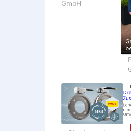
GmbH
G
be
B
Dre
Zu
Len
eine
Umr