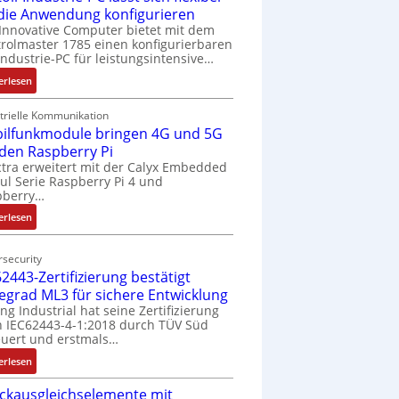
 die Anwendung konfigurieren
Innovative Computer bietet mit dem
rolmaster 1785 einen konfigurierbaren
Industrie-PC für leistungsintensive…
:
erlesen
1
9
trielle Kommunikation
ilfunkmodule bringen 4G und 5G
-
Z
 den Raspberry Pi
o
tra erweitert mit der Calyx Embedded
l Serie Raspberry Pi 4 und
l
pberry…
l
-
:
erlesen
I
M
n
o
security
d
b
2443-Zertifizierung bestätigt
u
i
fegrad ML3 für sichere Entwicklung
s
l
ing Industrial hat seine Zertifizierung
t
f
 IEC62443-4-1:2018 durch TÜV Süd
r
u
uert und erstmals…
i
n
:
erlesen
e
k
I
-
m
ckausgleichselemente mit
E