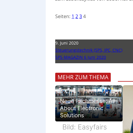
Seiten:
1
2
3
4
9. Juni 2020
Steuerungstechnik (SPS, IPC, CNC)
SPS-MAGAZIN 6 Juni 2020
MEHR ZUM THEMA
Neue Fachmesse: All
About Electronic
Solutions
Bild: Easyfairs