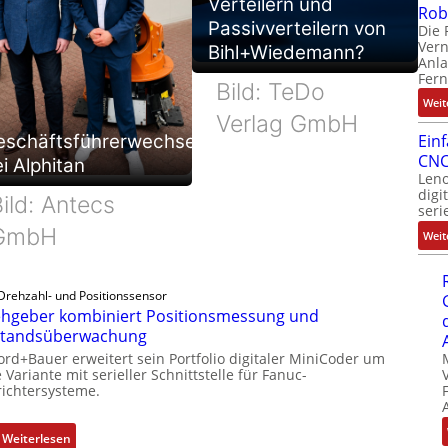
Verteilern und
Rob
Passivverteilern von
Die 
Ver
Bihl+Wiedemann?
Anla
Fer
Bild: TeDo
Weit
Verlag GmbH
eschäftsführerwechsel
Ein
CNC
i Alphitan
Leno
digi
ild: Antecs
seri
GmbH
Weit
Drehzahl- und Positionssensor
hgeber kombiniert Positionsmessung und
standsüberwachung
ord+Bauer erweitert sein Portfolio digitaler MiniCoder um
 Variante mit serieller Schnittstelle für Fanuc-
ichtersysteme.
:
Weiterlesen