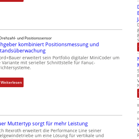
D
r
e
h
g
e
Drehzahl- und Positionssensor
b
hgeber kombiniert Positionsmessung und
e
standsüberwachung
r
ord+Bauer erweitert sein Portfolio digitaler MiniCoder um
k
 Variante mit serieller Schnittstelle für Fanuc-
ichtersysteme.
o
m
b
:
Weiterlesen
i
D
n
r
i
e
e
h
r
g
i
t
e
er Muttertyp sorgt für mehr Leistung
P
b
ch Rexroth erweitert die Performance Line seiner
o
e
elgewindetriebe um eine Lösung für vertikale und