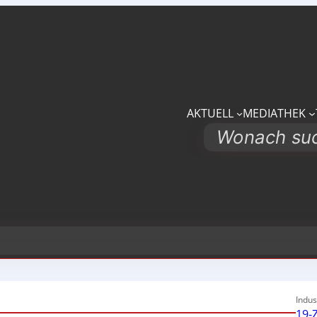
AKTUELL
MEDIATHEK
Search
Indus
19-Z