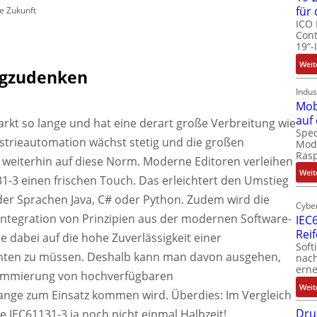
für
e Zukunft
ICO 
Cont
19“-
Weit
wegzudenken
Indus
Mob
auf
rkt so lange und hat eine derart große Verbreitung wie
Spec
ustrieautomation wächst stetig und die großen
Modu
Ras
 weiterhin auf diese Norm. Moderne Editoren verleihen
Weit
-3 einen frischen Touch. Das erleichtert den Umstieg
der Sprachen Java, C# oder Python. Zudem wird die
Cyber
 Integration von Prinzipien aus der modernen Software-
IEC6
Rei
 dabei auf die hohe Zuverlässigkeit einer
Soft
zichten zu müssen. Deshalb kann man davon ausgehen,
nach
erne
rammierung von hochverfügbaren
Weit
nge zum Einsatz kommen wird. Überdies: Im Vergleich
Dru
 IEC61131-3 ja noch nicht einmal Halbzeit!