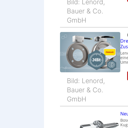
Bild: Lenord,
Bauer & Co.
GmbH
Dre
Zu
Len
eine
Umr
Bild: Lenord,
Bauer & Co.
GmbH
Neu
Bos
Kug