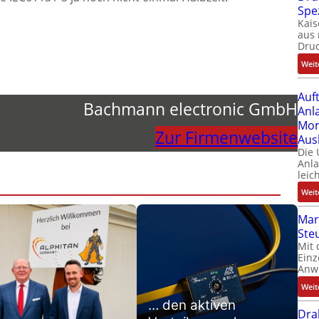
Spe
Kais
aus 
Dru
Weit
Auf
Bachmann electronic GmbH
Anl
Mom
Zur Firmenwebsite
Aus
Die
Anl
leic
Weit
Mar
Ste
Mit 
Einz
Anw
Weit
… den aktiven
Dra