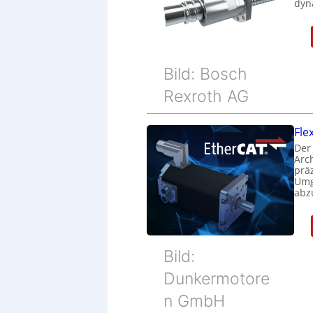
dyn
Bild: Bosch
Rexroth AG
Fle
Der
Arc
prä
Umg
abz
Bild:
Dunkermotore
n GmbH