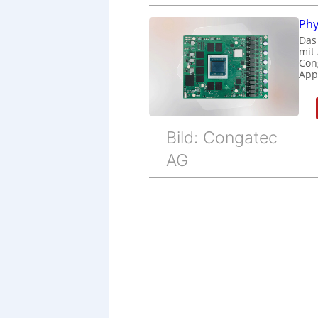
Phy
Das
mit
Cong
Appl
Bild: Congatec
AG