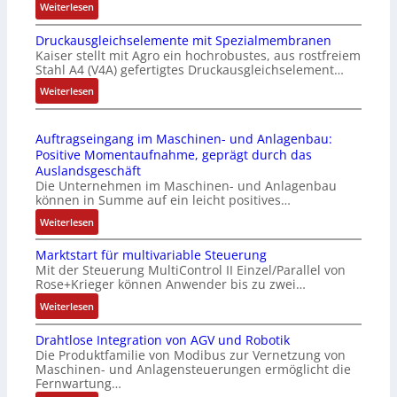
:
Weiterlesen
i
k
I
e
m
Druckausgleichselemente mit Spezialmembranen
E
-
o
Kaiser stellt mit Agro ein hochrobustes, aus rostfreiem
C
P
d
Stahl A4 (V4A) gefertigtes Druckausgleichselement…
6
C
u
2
:
Weiterlesen
l
l
4
D
ä
e
4
r
s
b
Auftragseingang im Maschinen- und Anlagenbau:
3
u
s
r
Positive Momentaufnahme, geprägt durch das
-
c
t
i
Auslandsgeschäft
Z
k
s
n
Die Unternehmen im Maschinen- und Anlagenbau
e
a
i
g
können in Summe auf ein leicht positives…
r
u
c
e
:
Weiterlesen
t
s
h
n
A
i
g
f
4
Marktstart für multivariable Steuerung
u
f
l
l
G
Mit der Steuerung MultiControl II Einzel/Parallel von
f
i
e
e
u
Rose+Krieger können Anwender bis zu zwei…
t
z
i
x
n
r
:
Weiterlesen
i
c
i
d
a
M
e
h
b
5
Drahtlose Integration von AGV und Robotik
g
a
r
s
e
G
Die Produktfamilie von Modibus zur Vernetzung von
s
r
u
e
l
a
Maschinen- und Anlagensteuerungen ermöglicht die
e
k
n
l
f
u
Fernwartung…
i
t
g
e
ü
f