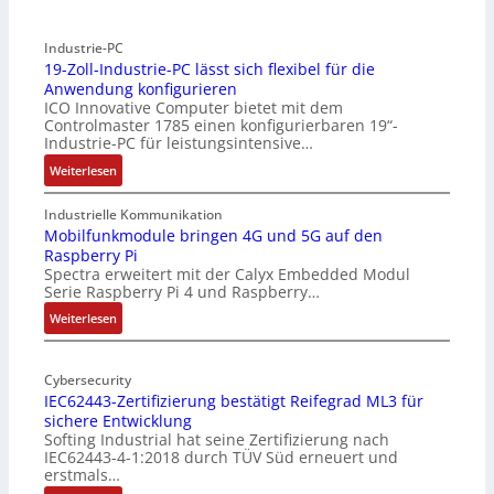
Industrie-PC
19-Zoll-Industrie-PC lässt sich flexibel für die
Anwendung konfigurieren
ICO Innovative Computer bietet mit dem
Controlmaster 1785 einen konfigurierbaren 19“-
Industrie-PC für leistungsintensive…
:
Weiterlesen
1
9
Industrielle Kommunikation
-
Mobilfunkmodule bringen 4G und 5G auf den
Raspberry Pi
Z
Spectra erweitert mit der Calyx Embedded Modul
o
Serie Raspberry Pi 4 und Raspberry…
l
l
:
Weiterlesen
-
M
I
o
n
Cybersecurity
b
IEC62443-Zertifizierung bestätigt Reifegrad ML3 für
d
i
sichere Entwicklung
u
l
Softing Industrial hat seine Zertifizierung nach
s
f
IEC62443-4-1:2018 durch TÜV Süd erneuert und
t
u
erstmals…
r
n