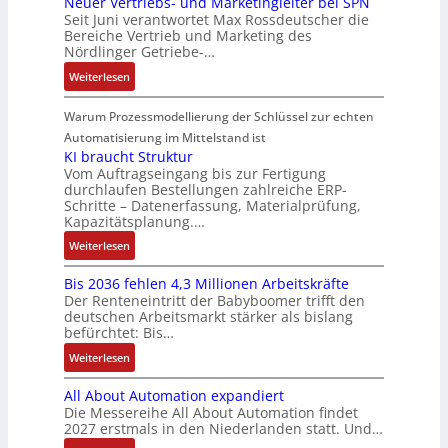
Neuer Vertriebs- und Marketingleiter bei SPN
a
r
n
e
r
t
A
Seit Juni verantwortet Max Rossdeutscher die
g
u
s
s
m
e
e
Bereiche Vertrieb und Marketing des
G
e
e
s
i
t
n
Nördlinger Getriebe-…
g
V
n
r
a
c
e
r
u
b
:
u
Weiterlesen
u
h
c
a
n
a
N
n
l
e
h
t
d
u
e
g
Warum Prozessmodellierung der Schlüssel zur echten
t
r
n
i
R
:
u
S
Automatisierung im Mittelstand ist
e
i
o
o
P
e
y
KI braucht Struktur
E
k
n
b
o
r
Vom Auftragseingang bis zur Fertigung
s
n
-
i
o
durchlaufen Bestellungen zahlreiche ERP-
s
V
t
t
G
Schritte – Datenerfassung, Materialprüfung,
n
t
i
e
è
w
e
Kapazitätsplanung.…
F
i
t
r
m
i
s
a
k
:
Weiterlesen
i
t
e
c
c
n
K
v
r
s
k
h
u
Bis 2036 fehlen 4,3 Millionen Arbeitskräfte
I
e
i
:
l
ä
c
Der Renteneintritt der Babyboomer trifft den
b
M
e
Q
u
f
deutschen Arbeitsmarkt stärker als bislang
C
r
o
b
2
n
t
befürchtet: Bis…
N
a
m
s
-
g
s
C
:
Weiterlesen
u
e
-
E
f
-
B
c
n
u
r
ü
All About Automation expandiert
S
i
h
t
n
g
h
Die Messereihe All About Automation findet
y
s
t
a
d
e
r
2027 erstmals in den Niederlanden statt. Und…
s
2
S
u
M
b
e