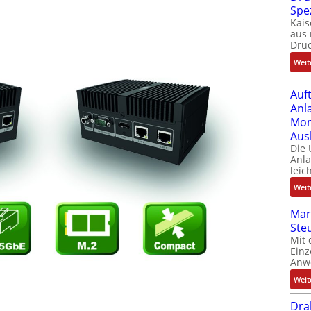
Spe
Kais
aus 
Dru
Weit
Auf
Anl
Mom
Aus
Die
Anl
leic
Weit
Mar
Ste
Mit 
Einz
Anw
Weit
Dra