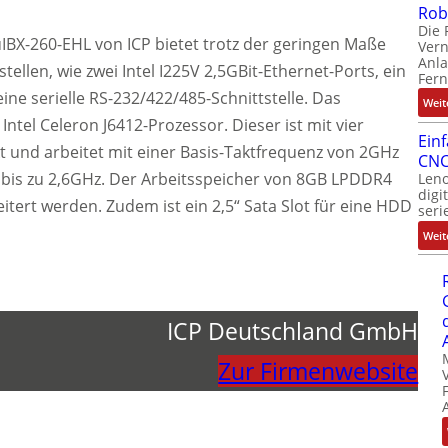
Rob
Die 
BX-260-EHL von ICP bietet trotz der geringen Maße
Ver
Anla
ellen, wie zwei Intel I225V 2,5GBit-Ethernet-Ports, ein
Fer
ine serielle RS-232/422/485-Schnittstelle. Das
Weit
Intel Celeron J6412-Prozessor. Dieser ist mit vier
Ein
t und arbeitet mit einer Basis-Taktfrequenz von 2GHz
CNC
 bis zu 2,6GHz. Der Arbeitsspeicher von 8GB LPDDR4
Leno
digi
tert werden. Zudem ist ein 2,5“ Sata Slot für eine HDD
seri
Weit
ICP Deutschland GmbH
Zur Firmenwebsite