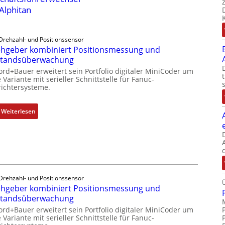
 Alphitan
Drehzahl- und Positionssensor
hgeber kombiniert Positionsmessung und
standsüberwachung
ord+Bauer erweitert sein Portfolio digitaler MiniCoder um
 Variante mit serieller Schnittstelle für Fanuc-
ichtersysteme.
:
Weiterlesen
D
r
e
h
g
e
Drehzahl- und Positionssensor
b
hgeber kombiniert Positionsmessung und
e
standsüberwachung
r
ord+Bauer erweitert sein Portfolio digitaler MiniCoder um
k
 Variante mit serieller Schnittstelle für Fanuc-