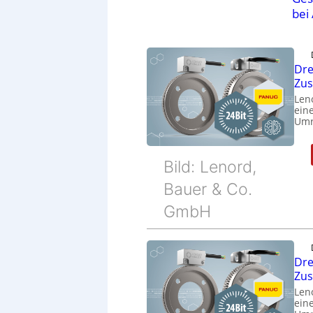
bei
Dre
Zu
Len
eine
Umr
Bild: Lenord,
Bauer & Co.
GmbH
Dre
Zu
Len
eine