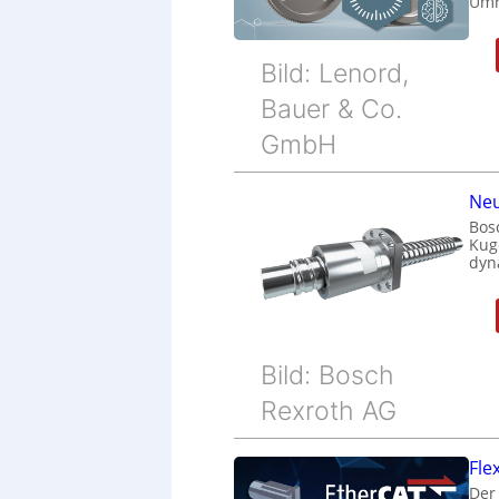
Umr
Bild: Lenord,
Bauer & Co.
GmbH
Neu
Bos
Kug
dyn
Bild: Bosch
Rexroth AG
Fle
Der