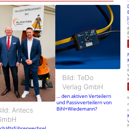
Bild: TeDo
Verlag GmbH
… den aktiven Verteilern
und Passivverteilern von
Bihl+Wiedemann?
ild: Antecs
i
GmbH
chäftsführerwechsel