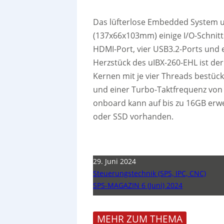
Das lüfterlose Embedded System uI
(137x66x103mm) einige I/O-Schnittst
HDMI-Port, vier USB3.2-Ports und e
Herzstück des uIBX-260-EHL ist der 
Kernen mit je vier Threads bestück
und einer Turbo-Taktfrequenz von
onboard kann auf bis zu 16GB erwei
oder SSD vorhanden.
29. Juni 2024
Steuerungstechnik (SPS, IPC, CNC)
SPS-MAGAZIN 6 (Juni) 2024
MEHR ZUM THEMA