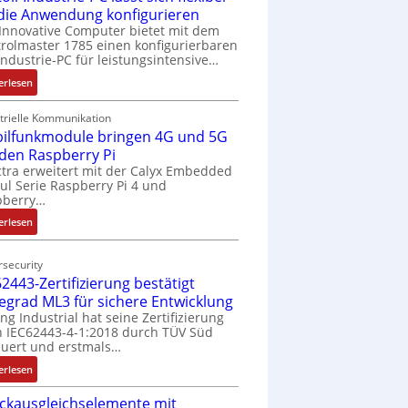
 die Anwendung konfigurieren
Innovative Computer bietet mit dem
rolmaster 1785 einen konfigurierbaren
Industrie-PC für leistungsintensive…
:
erlesen
1
9
trielle Kommunikation
ilfunkmodule bringen 4G und 5G
-
Z
 den Raspberry Pi
o
tra erweitert mit der Calyx Embedded
l Serie Raspberry Pi 4 und
l
pberry…
l
-
:
erlesen
I
M
n
o
security
d
b
2443-Zertifizierung bestätigt
u
i
fegrad ML3 für sichere Entwicklung
s
l
ing Industrial hat seine Zertifizierung
t
f
 IEC62443-4-1:2018 durch TÜV Süd
r
u
uert und erstmals…
i
n
:
erlesen
e
k
I
-
m
ckausgleichselemente mit
E