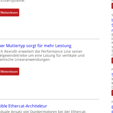
ichtersysteme.
o
m
b
:
Weiterlesen
i
D
n
r
i
e
e
h
r
g
t
e
er Muttertyp sorgt für mehr Leistung
P
b
ch Rexroth erweitert die Performance Line seiner
o
e
elgewindetriebe um eine Lösung für vertikale und
amische Linearanwendungen.
s
r
i
k
t
o
:
Weiterlesen
i
m
N
o
b
e
n
i
u
s
n
e
m
i
r
e
e
M
xible Ethercat-Architektur
s
r
u
 duale Ansatz von Dunkermotoren bei der Ethercat-
s
t