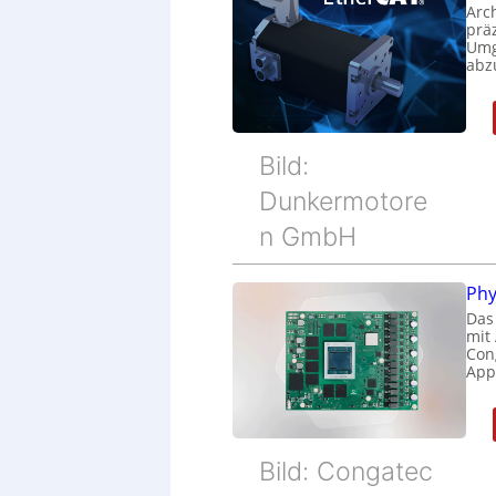
Arc
prä
Umg
abz
Bild:
Dunkermotore
n GmbH
Phy
Das
mit
Cong
Appl
Bild: Congatec