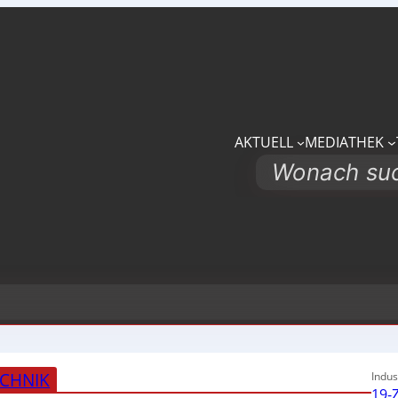
AKTUELL
MEDIATHEK
Search
CHNIK
Indus
19-Z