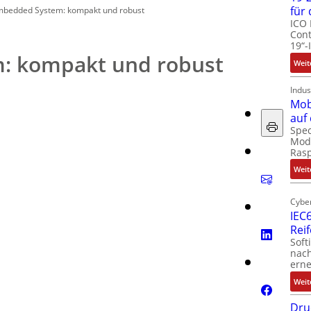
für
bedded System: kompakt und robust
ICO 
Cont
19“-
: kompakt und robust
Weit
Indus
Mob
auf
Spec
Modu
Ras
Weit
Cyber
IEC6
Rei
Soft
nach
erne
Weit
Dru