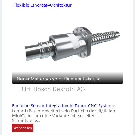
Flexible Ethercat-Architektur
Neuer Muttertyp sorgt für mehr Leistung
Bild: Bosch Rexroth AG
Einfache Sensor-Integration in Fanuc CNC-Systeme
Lenord+Bauer erweitert sein Portfolio der digitalen
MiniCoder um eine Variante mit serieller
Schnittstelle…
:
Weiterlesen
E