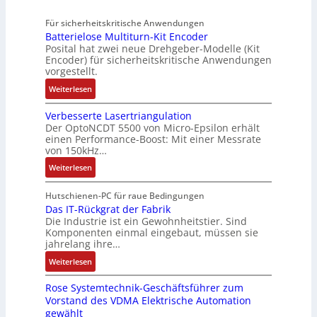
d
g
d
u
4
A
R
M
Für sicherheitskritische Anwendungen
f
,
u
o
L
Batterielose Multiturn-Kit Encoder
t
3
t
b
3
Posital hat zwei neue Drehgeber-Modelle (Kit
r
M
o
o
Encoder) für sicherheitskritische Anwendungen
f
a
i
m
t
vorgestellt.
ü
g
l
a
i
r
:
Weiterlesen
s
l
t
k
s
B
e
i
i
i
Verbesserte Lasertriangulation
a
i
o
o
Der OptoNCDT 5500 von Micro-Epsilon erhält
c
t
n
n
n
einen Performance-Boost: Mit einer Messrate
h
t
g
e
e
von 150kHz…
e
e
a
n
x
:
r
Weiterlesen
r
n
A
p
V
e
i
g
r
a
e
E
Hutschienen-PC für raue Bedingungen
e
i
b
n
r
Das IT-Rückgrat der Fabrik
n
l
m
e
d
Die Industrie ist ein Gewohnheitstier. Sind
b
t
o
M
i
i
Komponenten einmal eingebaut, müssen sie
e
w
s
a
t
e
jahrelang ihre…
s
i
e
s
s
r
:
s
Weiterlesen
c
M
c
k
t
D
e
k
u
h
r
Rose Systemtechnik-Geschäftsführer zum
a
r
l
l
i
ä
Vorstand des VDMA Elektrische Automation
s
t
u
t
n
f
gewählt
I
e
n
i