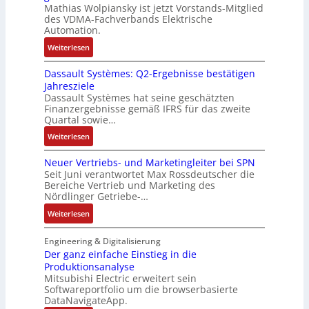
e
t
Mathias Wolpiansky ist jetzt Vorstands-Mitglied
T
L
g
t
n
e
des VDMA-Fachverbands Elektrische
-
a
u
-
Automation.
R
s
r
u
:
Weiterlesen
ü
e
n
n
R
c
r
-
d
Dassault Systèmes: Q2-Ergebnisse bestätigen
o
k
t
K
A
Jahresziele
s
g
r
i
n
Dassault Systèmes hat seine geschätzten
e
r
i
t
l
Finanzergebnisse gemäß IFRS für das zweite
S
a
a
E
Quartal sowie…
a
y
t
n
n
g
:
Weiterlesen
s
d
g
c
e
D
t
e
u
o
n
Neuer Vertriebs- und Marketingleiter bei SPN
a
e
r
l
d
b
Seit Juni verantwortet Max Rossdeutscher die
s
m
F
a
e
Bereiche Vertrieb und Marketing des
a
s
t
a
t
Nördlinger Getriebe-…
r
u
a
e
b
i
:
:
Weiterlesen
u
c
r
o
P
N
l
h
i
n
o
e
Engineering & Digitalisierung
t
n
k
s
u
Der ganz einfache Einstieg in die
S
i
i
Produktionsanalyse
e
y
k
Mitsubishi Electric erweitert sein
t
r
s
-
Softwareportfolio um die browserbasierte
i
V
t
G
DataNavigateApp.
v
e
è
e