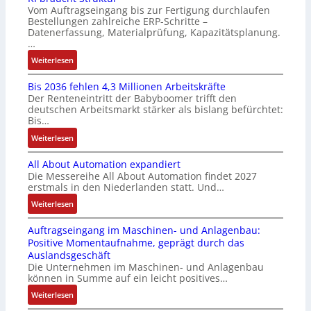
z
o
Vom Auftragseingang bis zur Fertigung durchlaufen
l
ü
i
n
Bestellungen zahlreiche ERP-Schritte –
o
r
e
i
Datenerfassung, Materialprüfung, Kapazitätsplanung.
s
m
r
n
…
e
u
u
F
:
Weiterlesen
I
l
n
a
K
n
t
g
n
Bis 2036 fehlen 4,3 Millionen Arbeitskräfte
I
t
i
b
u
Der Renteneintritt der Babyboomer trifft den
b
e
v
e
c
deutschen Arbeitsmarkt stärker als bislang befürchtet:
r
g
a
Bis…
s
C
a
r
r
t
N
:
Weiterlesen
u
a
i
ä
C
B
c
t
a
t
-
All About Automation expandiert
i
h
i
b
i
S
Die Messereihe All About Automation findet 2027
s
t
o
l
g
erstmals in den Niederlanden statt. Und…
y
2
S
n
e
t
s
0
:
Weiterlesen
t
v
S
R
t
3
A
r
o
t
e
e
Auftragseingang im Maschinen- und Anlagenbau:
6
l
u
n
e
i
m
Positive Momentaufnahme, geprägt durch das
f
l
k
A
u
f
e
Auslandsgeschäft
e
A
t
G
e
e
Die Unternehmen im Maschinen- und Anlagenbau
h
b
u
V
r
können in Summe auf ein leicht positives…
g
l
o
r
u
u
r
:
Weiterlesen
e
u
n
n
a
A
n
t