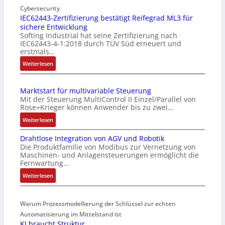
i
Cybersecurity
n
IEC62443-Zertifizierung bestätigt Reifegrad ML3 für
sichere Entwicklung
f
Softing Industrial hat seine Zertifizierung nach
a
IEC62443-4-1:2018 durch TÜV Süd erneuert und
c
erstmals…
h
:
Weiterlesen
e
I
S
E
e
Marktstart für multivariable Steuerung
C
n
Mit der Steuerung MultiControl II Einzel/Parallel von
6
s
Rose+Krieger können Anwender bis zu zwei…
2
o
:
Weiterlesen
4
r
M
4
-
Drahtlose Integration von AGV und Robotik
a
3
I
Die Produktfamilie von Modibus zur Vernetzung von
r
-
n
Maschinen- und Anlagensteuerungen ermöglicht die
k
Z
t
Fernwartung…
t
e
e
:
Weiterlesen
s
r
g
D
t
t
r
r
a
i
a
Warum Prozessmodellierung der Schlüssel zur echten
a
r
f
t
h
Automatisierung im Mittelstand ist
t
i
i
KI braucht Struktur
t
f