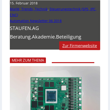
15. Februar 2018
Markt, Trends, Technik
,
Steuerungstechnik (SPS, IPC,
CNC)
Automation Newsletter 06 2018
STAUFEN.AG
Beratung.Akademie.Beteiligung
Zur Firmenwebsite
MEHR ZUM THEMA