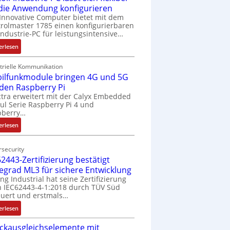
 die Anwendung konfigurieren
Innovative Computer bietet mit dem
rolmaster 1785 einen konfigurierbaren
Industrie-PC für leistungsintensive…
:
erlesen
1
9
trielle Kommunikation
ilfunkmodule bringen 4G und 5G
-
Z
 den Raspberry Pi
o
tra erweitert mit der Calyx Embedded
l Serie Raspberry Pi 4 und
l
pberry…
l
-
:
erlesen
I
M
n
o
security
d
b
2443-Zertifizierung bestätigt
u
i
fegrad ML3 für sichere Entwicklung
s
l
ing Industrial hat seine Zertifizierung
t
f
 IEC62443-4-1:2018 durch TÜV Süd
r
u
uert und erstmals…
i
n
:
erlesen
e
k
I
-
m
ckausgleichselemente mit
E