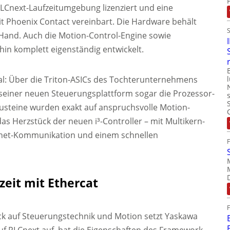
PLCnext-Laufzeitumgebung lizenziert und eine
 Phoenix Contact vereinbart. Die Hardware behält
 Hand. Auch die Motion-Control-Engine sowie
in komplett eigenständig entwickelt.
al: Über die Triton-ASICs des Tochterunternehmens
 seiner neuen Steuerungsplattform sogar die Prozessor-
Bausteine wurden exakt auf anspruchsvolle Motion-
as Herzstück der neuen i³-Controller – mit Multikern-
ernet-Kommunikation und einem schnellen
zeit mit Ethercat
ick auf Steuerungstechnik und Motion setzt Yaskawa
uf PLCnext auf, hat die Eigenschaften des Framework