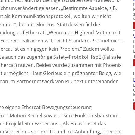
icht unverändert gelassen. „Bestimmte Aspekte, z.B.
et als Kommunikationsprotokoll, wollten wir nicht
hmen“, betont Glorieus. Stattdessen fiel die
eidung auf Ethercat. „Wenn man Highend-Motion mit
Echtzeit realisieren will, reicht Standard-Profinet nicht.
hercat ist es hingegen kein Problem.“ Zudem wollte
a auch das zugehörige Safety-Protokoll FsoE (Failsafe
thercat) nutzen. Beides wurde zusammen mit Phoenix
t ermöglicht – laut Glorieus ein prägnanter Beleg, wie
man im Partnernetzwerk von PLCnext untereinander
ere eigene Ethercat-Bewegungssteuerung
ren Motion-Kernel sowie unsere Funktionsbaustein-
r Projektleiter weiter aus. „Als Basis bietet das
n Vorteilen – von der IT- und IoT-Anbindung, über die