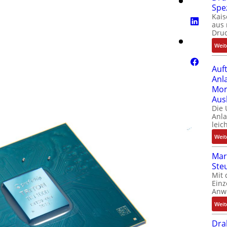
Spe
Kais
aus 
Dru
Weit
Auf
Anl
Mom
Aus
Die
Anl
leic
Weit
Mar
Ste
Mit 
Einz
Anw
Weit
Dra