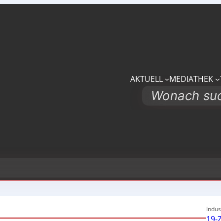
AKTUELL
MEDIATHEK
Search
Indus
19-Z