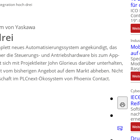
für
tegration hoch drei
ICO 
Cont
19“-
rm von Yaskawa
Weit
rei
Indus
Mob
mplett neues Automatisierungssystem angekündigt, das
auf
er die Steuerungs- und Antriebshardware bis zum App-
Spec
sich mit Projektleiter John Glorieus darüber unterhalten,
Modu
Ras
t vom bisherigen Angebot auf dem Markt abheben. Nicht
Weit
rschaft im PLCnext-Ökosystem von Phoenix Contact.
Cyber
IEC6
Rei
Soft
nach
erne
Weit
Dru