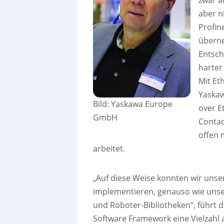
aber n
Profin
überne
Entsch
harter 
Mit Et
Yaskaw
Bild: Yaskawa Europe
over E
GmbH
Contac
offen 
arbeitet.
„Auf diese Weise konnten wir uns
implementieren, genauso wie unse
und Roboter-Bibliotheken“, führt de
Software Framework eine Vielzahl a