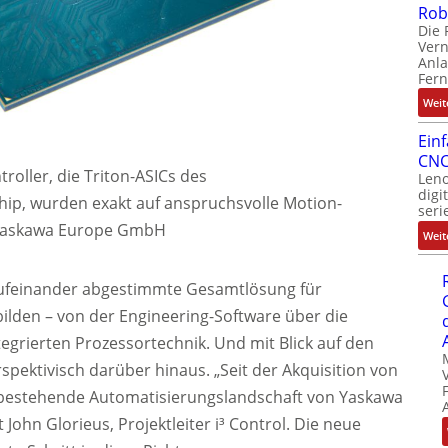
Rob
Die 
Ver
Anla
Fer
Weit
Ein
CNC
roller, die Triton-ASICs des
Leno
digi
ip, wurden exakt auf anspruchsvolle Motion-
seri
 Yaskawa Europe GmbH
Weit
e aufeinander abgestimmte Gesamtlösung für
bilden – von der Engineering-Software über die
tegrierten Prozessortechnik. Und mit Blick auf den
pektivisch darüber hinaus. „Seit der Akquisition von
e bestehende Automatisierungslandschaft von Yaskawa
 John Glorieus, Projektleiter i³ Control. Die neue