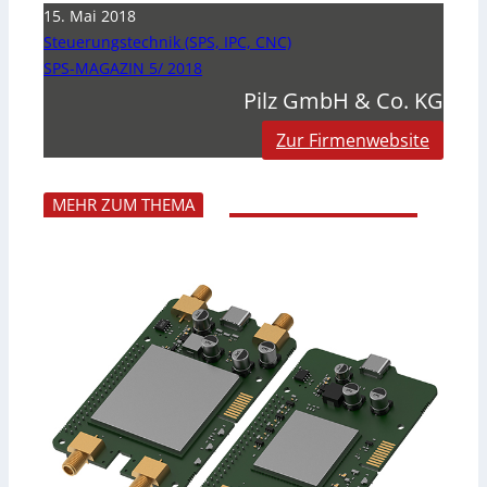
15. Mai 2018
Steuerungstechnik (SPS, IPC, CNC)
SPS-MAGAZIN 5/ 2018
Pilz GmbH & Co. KG
Zur Firmenwebsite
MEHR ZUM THEMA