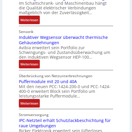
N
Im Schaltschrank- und Maschinenbau hängt
a
e
F
a
die Qualität elektrischer Verbindungen
u
c
a
t
maßgeblich von der Zuverlässigkeit…
l
h
b
i
:
Weiterlesen
t
n
r
o
N
S
i
i
n
u
Sensorik
y
k
k
t
Induktiver Wegsensor überwacht thermische
s
-
Gehäusedehnungen
z
t
G
Avibia erweitert sein Portfolio zur
u
è
e
Schwingungs- und Zustandsüberwachung um
n
m
s
den induktiven Wegsensor HEP-100…
g
e
c
:
Weiterlesen
s
s
h
I
ü
:
ä
n
b
Überbrückung von Netzunterbrechnungen
Q
f
d
Puffermodule mit 20 und 40A
e
2
t
Mit den neuen PCC-1424-200-0 und PCC-1424-
u
r
-
s
400-0 erweitert Block sein Portfolio um
k
w
E
f
leistungsstarke Puffermodule…
t
a
r
ü
:
i
Weiterlesen
c
g
h
P
v
h
e
r
u
e
Stromversorgung
u
b
e
f
r
IPC-Netzteil erhält Schutzlackbeschichtung für
n
n
r
raue Umgebungen
f
W
g
i
z
Bicker Elektronik erweitert sein lüfterloses
e
e
f