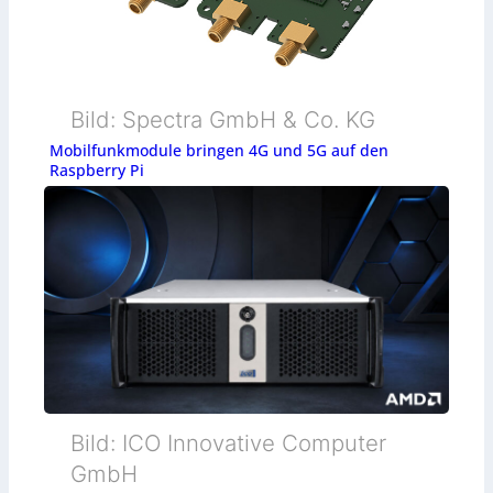
Bild: Spectra GmbH & Co. KG
Mobilfunkmodule bringen 4G und 5G auf den
Raspberry Pi
Bild: ICO Innovative Computer
GmbH