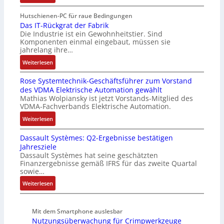
V
c
u
r
a
e
Hutschienen-PC für raue Bedingungen
h
n
b
n
r
Das IT-Rückgrat der Fabrik
t
d
e
d
Die Industrie ist ein Gewohnheitstier. Sind
b
S
M
i
i
Komponenten einmal eingebaut, müssen sie
e
t
a
t
e
jahrelang ihre…
s
r
r
s
r
:
s
Weiterlesen
u
k
k
t
D
e
k
e
r
Rose Systemtechnik-Geschäftsführer zum Vorstand
a
r
t
t
ä
des VDMA Elektrische Automation gewählt
s
t
u
i
f
Mathias Wolpiansky ist jetzt Vorstands-Mitglied des
I
e
r
n
t
VDMA-Fachverbands Elektrische Automation.
T
L
g
e
:
-
Weiterlesen
a
l
R
R
s
e
Dassault Systèmes: Q2-Ergebnisse bestätigen
o
ü
e
i
Jahresziele
s
c
r
t
Dassault Systèmes hat seine geschätzten
e
k
t
e
Finanzergebnisse gemäß IFRS für das zweite Quartal
S
g
r
r
sowie…
y
r
i
b
:
Weiterlesen
s
a
a
e
D
t
t
n
i
a
e
d
g
S
Mit dem Smartphone auslesbar
s
m
e
u
P
Nutzungsüberwachung für Crimpwerkzeuge
s
t
r
l