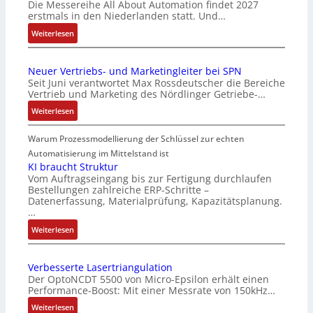
Die Messereihe All About Automation findet 2027
s
erstmals in den Niederlanden statt. Und…
2
0
:
Weiterlesen
3
A
6
l
Neuer Vertriebs- und Marketingleiter bei SPN
f
l
Seit Juni verantwortet Max Rossdeutscher die Bereiche
e
A
Vertrieb und Marketing des Nördlinger Getriebe-…
h
b
:
Weiterlesen
l
o
N
e
u
e
Warum Prozessmodellierung der Schlüssel zur echten
n
t
u
4
A
Automatisierung im Mittelstand ist
e
,
u
KI braucht Struktur
r
Vom Auftragseingang bis zur Fertigung durchlaufen
3
t
Bestellungen zahlreiche ERP-Schritte –
V
M
o
Datenerfassung, Materialprüfung, Kapazitätsplanung.
e
i
m
…
r
l
a
:
Weiterlesen
t
l
t
K
r
i
i
I
i
o
o
Verbesserte Lasertriangulation
b
e
n
n
Der OptoNCDT 5500 von Micro-Epsilon erhält einen
r
b
e
e
Performance-Boost: Mit einer Messrate von 150kHz…
a
s
n
x
:
Weiterlesen
u
-
A
p