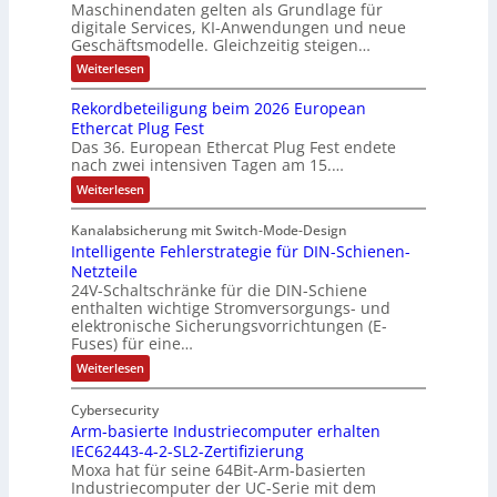
i
g
c
Maschinendaten gelten als Grundlage für
s
h
e
s
digitale Services, KI-Anwendungen und neue
h
c
u
Geschäftsmodelle. Gleichzeitig steigen…
l
c
e
h
t
o
h
:
Weiterlesen
G
e
D
z
s
a
e
a
A
l
Rekordbeteiligung beim 2026 European
e
l
h
t
u
Ethercat Plug Fest
a
M
t
e
ä
t
Das 36. European Ethercat Plug Fest endete
n
c
u
u
u
s
nach zwei intensiven Tagen am 15.…
o
k
l
n
s
o
m
:
Weiterlesen
b
t
u
g
e
R
a
v
e
i
d
e
e
t
Kanalabsicherung mit Switch-Mode-Design
s
t
k
e
r
i
Intelligente Fehlerstrategie für DIN-Schienen-
o
c
ä
u
h
r
o
n
Netzteile
h
r
n
d
i
24V-Schaltschränke für die DIN-Schiene
n
i
b
n
t
u
enthalten wichtige Stromversorgungs- und
g
e
c
ä
-
n
elektronische Sicherungsvorrichtungen (E-
t
e
t
h
K
Fuses) für eine…
g
e
b
w
t
i
i
e
e
:
Weiterlesen
ä
l
g
u
t
I
n
i
i
h
n
n
E
g
Cybersecurity
n
t
l
u
g
n
n
Arm-basierte Industriecomputer erhalten
e
n
t
t
f
c
l
IEC62443-4-2-SL2-Zertifizierung
g
a
l
ü
o
b
Moxa hat für seine 64Bit-Arm-basierten
n
i
e
r
Industriecomputer der UC-Serie mit dem
d
d
g