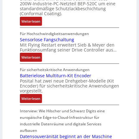
s
u
200W-Industrie-PC-Netzteil BEP-520C um eine
r
g
ü
s
m
standardmäßige Schutzlackbeschichtung
m
s
r
e
(Conformal Coating).
V
o
e
C
b
o
:
Weiterlesen
d
n
r
e
r
I
u
s
i
s
s
P
Für Hochschwindigkeitsanwendungen
l
o
m
t
t
C
Sensorlose Fangschaltung
e
r
p
ä
a
Mit Flying Restart erweitert Sieb & Meyer den
-
m
ü
w
t
n
Funktionsumfang seiner Drive Controller aus…
N
i
b
e
i
d
e
:
Weiterlesen
t
e
r
g
d
t
S
2
r
k
e
e
z
e
Für sicherheitskritische Anwendungen
0
w
z
n
s
t
n
Batterielose Multiturn-Kit Encoder
u
a
e
J
V
e
Posital hat zwei neue Drehgeber-Modelle (Kit
s
n
c
u
a
D
Encoder) für sicherheitskritische Anwendungen
i
o
d
h
g
h
M
vorgestellt.
l
r
4
t
e
r
A
e
:
l
Weiterlesen
0
t
e
E
r
B
o
A
h
s
l
h
a
s
Interview: Wie Hilscher und Schwarz Digits eine
e
z
e
ä
t
e
r
europäische Edge-to-Cloud-Infrastruktur für
i
k
l
t
F
m
industrielle Datenräume und digitale Services
e
t
t
e
a
i
aufbauen
l
r
S
r
n
s
Datensouveränität beginnt an der Maschine
e
i
c