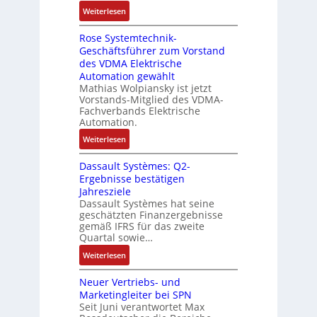
t
u
n
:
Weiterlesen
e
e
l
e
D
r
t
n
Rose Systemtechnik-
a
t
i
Geschäftsführer zum Vorstand
-
s
e
t
des VDMA Elektrische
u
I
L
u
Automation gewählt
n
T
a
r
Mathias Wolpiansky ist jetzt
d
-
s
n
Vorstands-Mitglied des VDMA-
A
R
e
Fachverbands Elektrische
-
n
ü
r
Automation.
K
l
c
t
i
:
Weiterlesen
a
k
r
t
R
g
g
i
Dassault Systèmes: Q2-
E
o
e
r
a
Ergebnisse bestätigen
n
s
n
a
n
Jahresziele
c
e
b
t
g
Dassault Systèmes hat seine
o
S
a
d
geschätzten Finanzergebnisse
u
d
y
u
gemäß IFRS für das zweite
e
l
e
s
Quartal sowie…
:
r
a
r
t
P
F
:
t
Weiterlesen
e
o
a
D
i
m
s
b
Neuer Vertriebs- und
a
o
t
i
r
Marketingleiter bei SPN
s
n
e
t
Seit Juni verantwortet Max
i
s
c