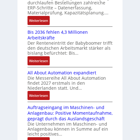
n
u
u
durchlaufen Bestellungen zahlreiche
F
o
u
g
ERP-Schritte – Datenerfassung,
n
a
n
s
l
Materialprüfung, Kapazitätsplanung.…
g
n
g
e
t
b
u
:
Weiterlesen
I
u
i
e
c
K
n
n
v
s
Bis 2036 fehlen 4,3 Millionen
C
I
t
d
a
Arbeitskräfte
t
N
b
e
Z
r
Der Renteneintritt der Babyboomer trifft
ä
C
r
g
i
den deutschen Arbeitsmarkt stärker als
u
t
-
a
r
bislang befürchtet: Bis…
a
s
i
S
u
a
b
:
Weiterlesen
g
t
y
c
t
l
B
t
s
a
h
i
e
All About Automation expandiert
i
R
t
t
n
o
S
Die Messereihe All About Automation
s
e
e
S
d
n
findet 2027 erstmals in den
t
2
i
m
t
v
s
Niederlanden statt. Und…
e
0
f
e
r
o
ü
u
:
Weiterlesen
3
e
u
n
b
e
A
6
g
k
A
r
Auftragseingang im Maschinen- und
e
l
f
r
t
G
Anlagenbau: Positive Momentaufnahme,
u
l
r
e
a
u
V
geprägt durch das Auslandsgeschäft
n
A
h
w
d
r
u
Die Unternehmen im Maschinen- und
g
b
l
M
a
Anlagenbau können in Summe auf ein
n
o
e
L
c
leicht positives…
d
u
n
3
h