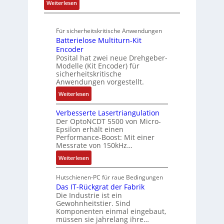
R
:
Weiterlesen
t
4
f
o
u
A
A
,
ü
b
n
u
u
3
r
o
Für sicherheitskritische Anwendungen
f
g
t
M
s
t
Batterielose Multiturn-Kit
t
o
i
i
i
Encoder
r
m
l
c
Posital hat zwei neue Drehgeber-
k
a
a
l
h
Modelle (Kit Encoder) für
g
t
i
sicherheitskritische
e
s
i
Anwendungen vorgestellt.
o
r
e
o
n
e
:
Weiterlesen
i
n
e
E
B
n
e
n
n
Verbesserte Lasertriangulation
a
g
x
A
Der OptoNCDT 5500 von Micro-
t
t
a
p
Epsilon erhält einen
r
w
t
n
Performance-Boost: Mit einer
a
b
i
e
Messrate von 150kHz…
g
n
e
c
r
i
d
:
Weiterlesen
i
k
i
m
i
V
t
l
e
M
e
e
s
Hutschienen-PC für raue Bedingungen
u
l
a
r
r
Das IT-Rückgrat der Fabrik
k
n
o
s
Die Industrie ist ein
t
b
r
g
s
c
Gewohnheitstier. Sind
e
ä
e
Komponenten einmal eingebaut,
h
s
f
M
müssen sie jahrelang ihre…
i
s