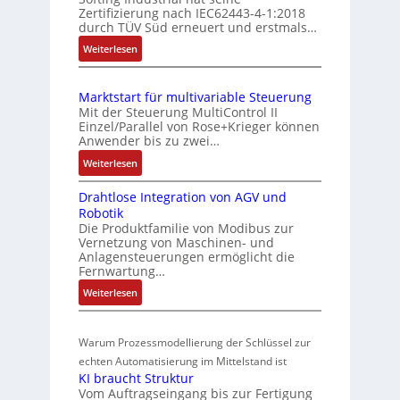
g
Zertifizierung nach IEC62443-4-1:2018
m
c
durch TÜV Süd erneuert und erstmals…
u
b
h
n
:
Weiterlesen
i
e
d
I
S
n
E
Z
e
i
Marktstart für multivariable Steuerung
C
n
u
e
Mit der Steuerung MultiControl II
6
s
s
r
Einzel/Parallel von Rose+Krieger können
2
o
t
Anwender bis zu zwei…
t
4
r
a
P
:
Weiterlesen
4
-
n
M
o
3
I
d
Drahtlose Integration von AGV und
a
s
-
n
Robotik
r
s
Z
i
t
Die Produktfamilie von Modibus zur
k
ü
e
e
t
Vernetzung von Maschinen- und
t
b
r
g
Anlagensteuerungen ermöglicht die
i
s
t
Fernwartung…
e
r
o
t
i
a
r
:
Weiterlesen
n
a
f
t
w
D
s
r
i
i
r
a
m
t
z
o
Warum Prozessmodellierung der Schlüssel zur
a
c
f
e
i
n
h
echten Automatisierung im Mittelstand ist
h
ü
s
e
i
KI braucht Struktur
t
u
r
s
r
n
Vom Auftragseingang bis zur Fertigung
l
m