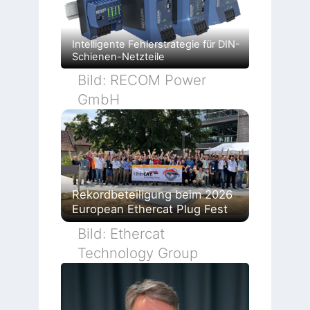
Intelligente Fehlerstrategie für DIN-
Schienen-Netzteile
Bild: RECOM Power
GmbH
Rekordbeteiligung beim 2026
European Ethercat Plug Fest
Bild: Ethercat
Technology Group