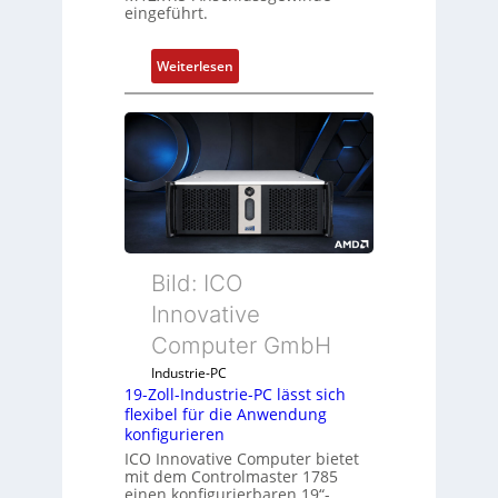
eingeführt.
:
Weiterlesen
D
r
u
c
k
a
u
s
g
Bild: ICO
l
Innovative
e
Computer GmbH
i
c
Industrie-PC
h
19-Zoll-Industrie-PC lässt sich
flexibel für die Anwendung
s
konfigurieren
e
ICO Innovative Computer bietet
l
mit dem Controlmaster 1785
e
einen konfigurierbaren 19“-