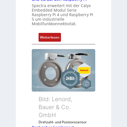
e
n
Spectra erweitert mit der Calyx
-
e
Embedded Modul Serie
P
n
Raspberry Pi 4 und Raspberry Pi
C
5 um industrielle
Mobilfunkkonnektivität.
l
ä
s
:
Weiterlesen
s
M
t
o
s
b
i
i
c
l
h
f
f
u
l
n
e
k
x
m
Bild: Lenord,
i
o
Bauer & Co.
b
d
e
GmbH
u
l
l
Drehzahl- und Positionssensor
f
e