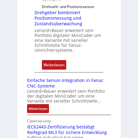
r
a
i
Drehzahl- und Positionssensor
i
s
n
Drehgeber kombiniert
e
p
Positionsmessung und
i
r
b
Zustandsüberwachung
e
e
e
Lenord+Bauer erweitert sein
r
n
Portfolio digitaler MiniCoder um
r
t
eine Variante mit serieller
r
P
Schnittstelle für Fanuc-
y
Umrichtersysteme.
o
P
s
i
i
:
Weiterlesen
t
D
i
r
Einfache Sensor-Integration in Fanuc
o
e
CNC-Systeme
n
h
Lenord+Bauer erweitert sein Portfolio
s
der digitalen MiniCoder um eine
g
Variante mit serieller Schnittstelle…
m
e
e
:
Weiterlesen
b
E
s
e
i
Cybersecurity
s
r
n
IEC62443-Zertifizierung bestätigt
u
k
Reifegrad ML3 für sichere Entwicklung
f
n
o
Softing Industrial hat seine
a