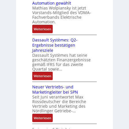
u
Automation gewählt
n
T
a
r
Mathias Wolpiansky ist jetzt
d
-
s
n
Vorstands-Mitglied des VDMA-
A
R
e
Fachverbands Elektrische
-
n
ü
r
Automation.
K
l
c
t
i
:
Weiterlesen
a
k
r
t
R
g
g
i
Dassault Systèmes: Q2-
E
o
e
r
a
Ergebnisse bestätigen
n
s
n
a
n
Jahresziele
c
e
b
t
g
Dassault Systèmes hat seine
o
S
a
d
geschätzten Finanzergebnisse
u
d
y
u
gemäß IFRS für das zweite
e
l
e
s
Quartal sowie…
:
r
a
r
t
P
F
:
t
Weiterlesen
e
o
a
D
i
m
s
b
Neuer Vertriebs- und
a
o
t
i
r
Marketingleiter bei SPN
s
n
e
t
Seit Juni verantwortet Max
i
s
c
Rossdeutscher die Bereiche
i
k
a
h
Vertrieb und Marketing des
v
u
Nördlinger Getriebe-…
n
e
l
i
:
Weiterlesen
M
t
k
N
o
S
-
e
m