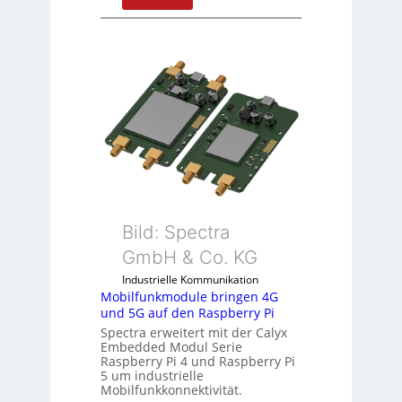
1
m
9
i
-
t
Z
S
o
p
l
e
l
z
-
i
I
a
n
l
d
m
u
e
Bild: Spectra
s
m
GmbH & Co. KG
t
b
r
Industrielle Kommunikation
r
Mobilfunkmodule bringen 4G
i
a
und 5G auf den Raspberry Pi
e
n
Spectra erweitert mit der Calyx
-
e
Embedded Modul Serie
P
n
Raspberry Pi 4 und Raspberry Pi
C
5 um industrielle
Mobilfunkkonnektivität.
l