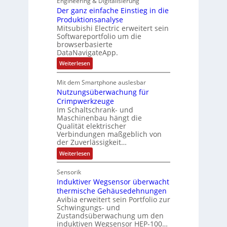
Engineering & Digitalisierung
y
G
u
Der ganz einfache Einstieg in die
e
s
e
Produktionsanalyse
e
n
t
s
Mitsubishi Electric erweitert sein
r
t
è
Softwareportfolio um die
c
V
a
m
browserbasierte
h
e
u
e
DataNavigateApp.
ä
r
f
s
:
Weiterlesen
f
t
n
D
:
t
r
e
a
Q
Mit dem Smartphone auslesbar
s
r
i
h
2
Nutzungsüberwachung für
g
f
e
m
a
-
Crimpwerkzeuge
ü
b
n
e
E
Im Schaltschrank- und
h
z
s
,
Maschinenbau hängt die
r
e
r
-
Qualität elektrischer
g
i
g
e
Verbindungen maßgeblich von
n
u
e
e
f
der Zuverlässigkeit…
r
n
p
b
a
z
:
Weiterlesen
d
r
c
n
N
u
h
M
ä
i
u
e
m
Sensorik
a
g
t
s
E
V
Induktiver Wegsensor überwacht
z
r
t
i
s
u
o
thermische Gehäusedehnungen
n
k
d
e
n
s
Avibia erweitert sein Portfolio zur
r
e
u
g
t
b
Schwingungs- und
s
s
t
i
r
e
Zustandsüberwachung um den
ü
t
e
i
c
induktiven Wegsensor HEP-100…
b
s
g