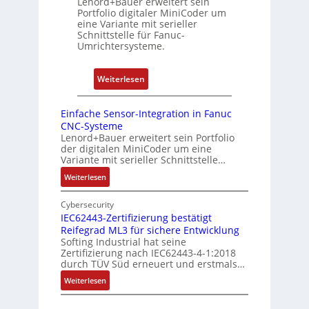
Lenord+Bauer erweitert sein
r
n
Portfolio digitaler MiniCoder um
r
t
eine Variante mit serieller
r
P
Schnittstelle für Fanuc-
y
Umrichtersysteme.
o
P
s
i
i
:
Weiterlesen
t
D
i
r
Einfache Sensor-Integration in Fanuc
o
e
CNC-Systeme
n
h
Lenord+Bauer erweitert sein Portfolio
s
der digitalen MiniCoder um eine
g
Variante mit serieller Schnittstelle…
m
e
e
:
Weiterlesen
b
E
s
e
i
Cybersecurity
s
r
n
IEC62443-Zertifizierung bestätigt
u
k
Reifegrad ML3 für sichere Entwicklung
f
n
o
Softing Industrial hat seine
a
g
Zertifizierung nach IEC62443-4-1:2018
m
c
durch TÜV Süd erneuert und erstmals…
u
b
h
n
:
Weiterlesen
i
e
d
I
S
n
E
Z
e