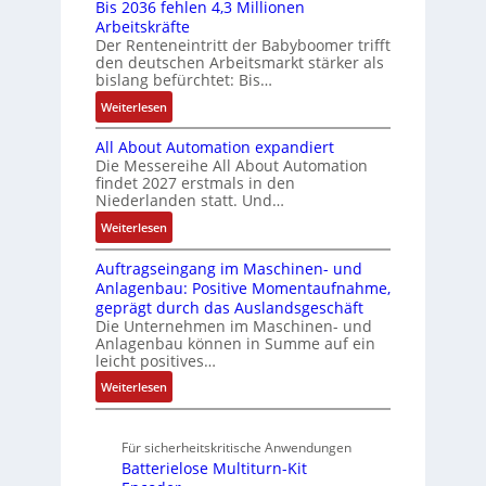
s
Bis 2036 fehlen 4,3 Millionen
C
I
t
d
a
Arbeitskräfte
t
N
b
e
Z
r
Der Renteneintritt der Babyboomer trifft
ä
C
r
g
i
den deutschen Arbeitsmarkt stärker als
u
t
-
a
r
bislang befürchtet: Bis…
a
s
i
S
u
a
b
:
Weiterlesen
g
t
y
c
t
l
B
t
s
a
h
i
e
All About Automation expandiert
i
R
t
t
n
o
S
Die Messereihe All About Automation
s
e
e
S
d
n
findet 2027 erstmals in den
t
2
i
m
t
v
s
Niederlanden statt. Und…
e
0
f
e
r
o
ü
u
:
Weiterlesen
3
e
u
n
b
e
A
6
g
k
A
r
Auftragseingang im Maschinen- und
e
l
f
r
t
G
Anlagenbau: Positive Momentaufnahme,
u
l
r
e
a
u
V
geprägt durch das Auslandsgeschäft
n
A
h
w
d
r
u
Die Unternehmen im Maschinen- und
g
b
l
M
a
Anlagenbau können in Summe auf ein
n
o
e
L
c
leicht positives…
d
u
n
3
h
R
:
Weiterlesen
t
4
f
o
u
A
A
,
ü
b
n
u
u
3
r
o
Für sicherheitskritische Anwendungen
f
g
t
M
s
t
Batterielose Multiturn-Kit
t
o
i
i
i