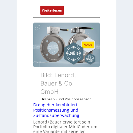
ä
s
:
Weiterlesen
s
M
t
o
s
b
i
i
c
l
h
f
f
u
l
n
e
k
x
m
Bild: Lenord,
i
o
Bauer & Co.
b
d
e
GmbH
u
l
l
Drehzahl- und Positionssensor
f
e
Drehgeber kombiniert
ü
Positionsmessung und
b
r
Zustandsüberwachung
r
d
Lenord+Bauer erweitert sein
i
Portfolio digitaler MiniCoder um
i
n
eine Variante mit serieller