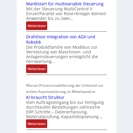
i
Marktstart für multivariable Steuerung
C
n
u
e
Mit der Steuerung MultiControl II
6
s
s
r
Einzel/Parallel von Rose+Krieger können
2
o
t
Anwender bis zu zwei…
t
4
r
a
P
:
Weiterlesen
4
-
n
M
o
3
I
d
Drahtlose Integration von AGV und
a
s
-
n
Robotik
r
s
Z
i
t
Die Produktfamilie von Modibus zur
k
ü
e
e
t
Vernetzung von Maschinen- und
t
b
r
g
Anlagensteuerungen ermöglicht die
i
s
t
Fernwartung…
e
r
o
t
i
a
r
:
Weiterlesen
n
a
f
t
w
D
s
r
i
i
r
a
m
t
z
o
Warum Prozessmodellierung der Schlüssel zur
a
c
f
e
i
n
h
echten Automatisierung im Mittelstand ist
h
ü
s
e
i
KI braucht Struktur
t
u
r
s
r
n
Vom Auftragseingang bis zur Fertigung
l
m
n
u
u
durchlaufen Bestellungen zahlreiche
F
o
u
g
ERP-Schritte – Datenerfassung,
n
a
n
s
l
Materialprüfung, Kapazitätsplanung.…
g
n
g
e
t
b
u
:
Weiterlesen
I
u
i
e
c
K
n
n
v