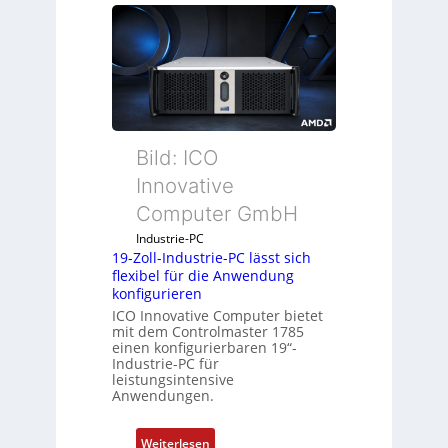
r
u
c
k
a
u
s
g
Bild: ICO
l
Innovative
e
Computer GmbH
i
c
Industrie-PC
h
19-Zoll-Industrie-PC lässt sich
flexibel für die Anwendung
s
konfigurieren
e
ICO Innovative Computer bietet
l
mit dem Controlmaster 1785
e
einen konfigurierbaren 19“-
m
Industrie-PC für
leistungsintensive
e
Anwendungen.
n
t
:
Weiterlesen
e