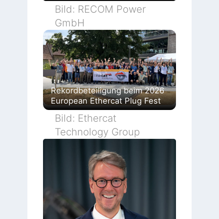
Bild: RECOM Power
GmbH
Rekordbeteiligung beim 2026
European Ethercat Plug Fest
Bild: Ethercat
Technology Group