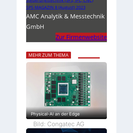
Steuerungstechnik (SPS, IPC, CNC)
SPS-MAGAZIN 8 (August) 2023
AMC Analytik & Messtechnik
GmbH
Zur Firmenwebsite
MEHR ZUM THEMA
Physical-AI an der Edge
Bild: Congatec AG