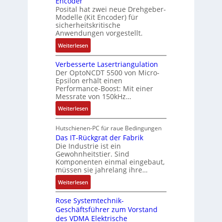
Encoder
r
m
l
c
Posital hat zwei neue Drehgeber-
k
a
a
l
h
Modelle (Kit Encoder) für
g
t
i
sicherheitskritische
e
s
i
Anwendungen vorgestellt.
o
r
e
o
n
e
:
Weiterlesen
i
n
e
E
B
n
e
n
n
Verbesserte Lasertriangulation
a
g
x
A
Der OptoNCDT 5500 von Micro-
t
t
a
p
Epsilon erhält einen
r
w
t
n
Performance-Boost: Mit einer
a
b
i
e
Messrate von 150kHz…
g
n
e
c
r
i
d
:
Weiterlesen
i
k
i
m
i
V
t
l
e
M
e
e
s
Hutschienen-PC für raue Bedingungen
u
l
a
r
r
Das IT-Rückgrat der Fabrik
k
n
o
s
Die Industrie ist ein
t
b
r
g
s
c
Gewohnheitstier. Sind
e
ä
e
Komponenten einmal eingebaut,
h
s
f
M
müssen sie jahrelang ihre…
i
s
t
u
n
:
Weiterlesen
e
e
l
e
D
r
t
n
Rose Systemtechnik-
a
t
i
Geschäftsführer zum Vorstand
-
s
e
t
des VDMA Elektrische
u
I
L