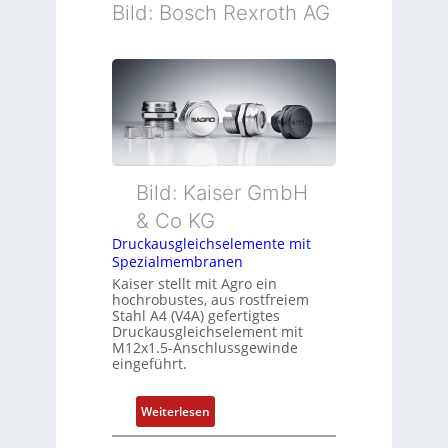
Bild: Bosch Rexroth AG
Bild: Kaiser GmbH
& Co KG
Druckausgleichselemente mit
Spezialmembranen
Kaiser stellt mit Agro ein
hochrobustes, aus rostfreiem
Stahl A4 (V4A) gefertigtes
Druckausgleichselement mit
M12x1.5-Anschlussgewinde
eingeführt.
:
Weiterlesen
D