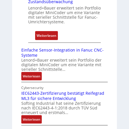
Zustandsüberwachung
e
e
p
Lenord+Bauer erweitert sein Portfolio
r
r
b
digitaler MiniCoder um eine Variante
e
mit serieller Schnittstelle für Fanuc-
t
e
n
Umrichtersysteme.
P
r
o
r
:
s
y
Weiterlesen
D
i
P
r
t
i
Einfache Sensor-Integration in Fanuc CNC-
e
i
Systeme
h
o
Lenord+Bauer erweitert sein Portfolio der
digitalen MiniCoder um eine Variante mit
g
n
serieller Schnittstelle…
e
s
:
Weiterlesen
b
m
E
e
e
i
Cybersecurity
r
s
n
IEC62443-Zertifizierung bestätigt Reifegrad
k
s
ML3 für sichere Entwicklung
f
o
u
Softing Industrial hat seine Zertifizierung
a
nach IEC62443-4-1:2018 durch TÜV Süd
m
n
c
erneuert und erstmals…
b
g
h
:
Weiterlesen
i
u
e
I
S
n
n