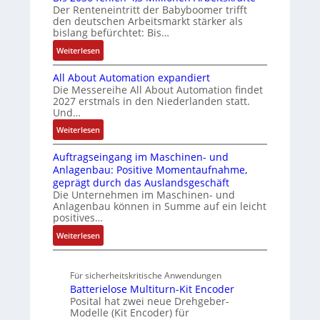
t
n
v
Der Renteneintritt der Babyboomer trifft
s
C
b
e
d
a
den deutschen Arbeitsmarkt stärker als
t
N
r
g
bislang befürchtet: Bis…
Z
r
ä
C
a
r
i
u
t
:
Weiterlesen
-
u
a
a
s
i
B
S
c
t
b
All About Automation expandiert
g
t
i
y
h
i
l
Die Messereihe All About Automation findet
t
s
s
a
t
o
2027 erstmals in den Niederlanden statt.
e
R
2
t
S
n
n
Und…
S
e
0
e
t
d
v
t
:
Weiterlesen
i
3
m
r
o
s
e
A
f
6
e
u
n
ü
u
Auftragseingang im Maschinen- und
l
e
f
k
A
b
e
Anlagenbau: Positive Momentaufnahme,
l
g
e
t
G
r
geprägt durch das Auslandsgeschäft
e
A
r
h
u
V
Die Unternehmen im Maschinen- und
u
r
b
a
l
r
u
Anlagenbau können in Summe auf ein leicht
n
o
w
d
e
positives…
n
g
u
M
n
a
d
:
Weiterlesen
t
L
4
c
R
A
A
3
,
h
o
u
u
f
3
u
b
Für sicherheitskritische Anwendungen
f
t
ü
M
o
n
Batterielose Multiturn-Kit Encoder
t
o
r
i
t
Posital hat zwei neue Drehgeber-
g
r
m
s
l
Modelle (Kit Encoder) für
i
a
a