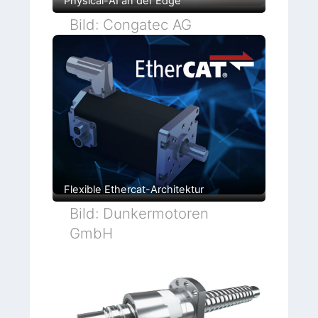
Physical-AI an der Edge
Bild: Congatec AG
Flexible Ethercat-Architektur
Bild: Dunkermotoren
GmbH