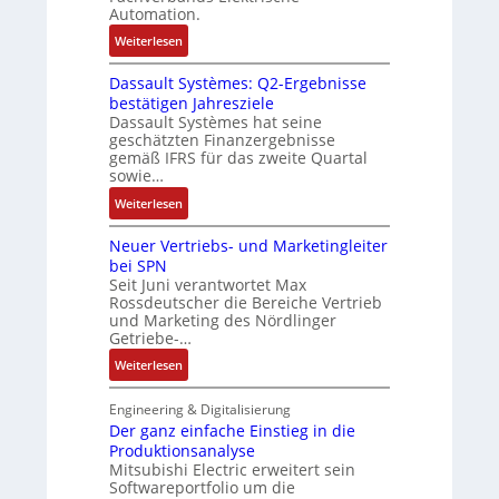
d
R
e
Automation.
-
A
ü
r
K
:
Weiterlesen
n
c
t
i
R
l
k
r
t
Dassault Systèmes: Q2-Ergebnisse
o
a
g
i
bestätigen Jahresziele
E
s
g
r
a
Dassault Systèmes hat seine
n
e
e
a
n
geschätzten Finanzergebnisse
c
S
n
t
gemäß IFRS für das zweite Quartal
g
o
y
b
sowie…
d
u
d
s
a
e
l
:
Weiterlesen
e
t
u
r
a
D
r
e
:
F
Neuer Vertriebs- und Marketingleiter
t
a
m
P
a
bei SPN
i
s
t
o
b
Seit Juni verantwortet Max
o
s
e
s
Rossdeutscher die Bereiche Vertrieb
r
n
a
c
und Marketing des Nördlinger
i
i
u
Getriebe-…
h
t
k
l
n
i
:
Weiterlesen
t
i
v
N
S
k
e
e
Engineering & Digitalisierung
y
-
M
u
Der ganz einfache Einstieg in die
s
G
o
Produktionsanalyse
e
t
e
Mitsubishi Electric erweitert sein
m
r
è
s
Softwareportfolio um die
e
V
m