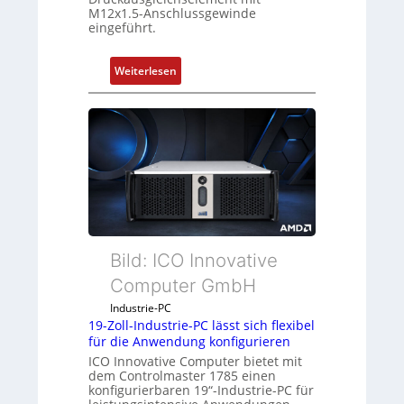
M12x1.5-Anschlussgewinde
eingeführt.
:
Weiterlesen
D
r
u
c
k
a
u
s
g
Bild: ICO Innovative
l
e
Computer GmbH
i
Industrie-PC
c
19-Zoll-Industrie-PC lässt sich flexibel
h
für die Anwendung konfigurieren
s
ICO Innovative Computer bietet mit
e
dem Controlmaster 1785 einen
konfigurierbaren 19“-Industrie-PC für
l