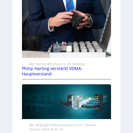
Bild: Harting Stiftung & Co. KG (Holding)
Philip Harting verstärkt VDMA-
Hauptvorstand
Bild: ©Sky_light1000/shutterstock.com / Phoenix
Contact GmbH & Co. KG