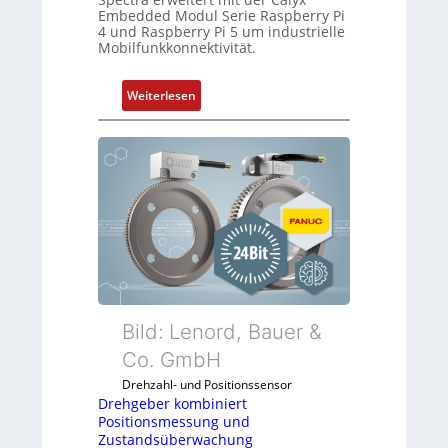
a
Embedded Modul Serie Raspberry Pi
C
n
4 und Raspberry Pi 5 um industrielle
l
e
Mobilfunkkonnektivität.
ä
n
s
:
Weiterlesen
s
M
t
o
s
b
i
i
c
l
h
f
f
u
l
n
e
k
x
m
i
o
Bild: Lenord, Bauer &
b
d
Co. GmbH
e
u
l
Drehzahl- und Positionssensor
l
f
Drehgeber kombiniert
e
ü
Positionsmessung und
b
Zustandsüberwachung
r