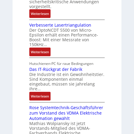
i
l
sicherheitskritische Anwendungen
k
g
t
vorgestellt.
c
i
s
i
h
o
:
Weiterlesen
e
o
e
n
B
i
n
r
e
Verbesserte Lasertriangulation
a
n
e
e
n
Der OptoNCDT 5500 von Micro-
t
g
x
Epsilon erhält einen Performance-
E
A
t
a
Boost: Mit einer Messrate von
p
n
r
e
n
150kHz…
a
t
b
r
g
n
w
:
e
Weiterlesen
i
i
d
i
V
i
e
m
i
c
e
t
Hutschienen-PC für raue Bedingungen
l
M
e
k
r
s
Das IT-Rückgrat der Fabrik
o
a
r
Die Industrie ist ein Gewohnheitstier.
l
b
k
s
s
Sind Komponenten einmal
t
u
e
r
e
eingebaut, müssen sie jahrelang
c
n
s
ä
M
ihre…
h
g
s
f
u
i
:
Weiterlesen
e
t
l
n
D
r
e
t
e
Rose Systemtechnik-Geschäftsführer
a
t
i
n
zum Vorstand des VDMA Elektrische
s
e
t
Automation gewählt
-
I
L
u
Mathias Wolpiansky ist jetzt
u
T
a
r
Vorstands-Mitglied des VDMA-
n
-
s
Fachverbands Elektrische
n