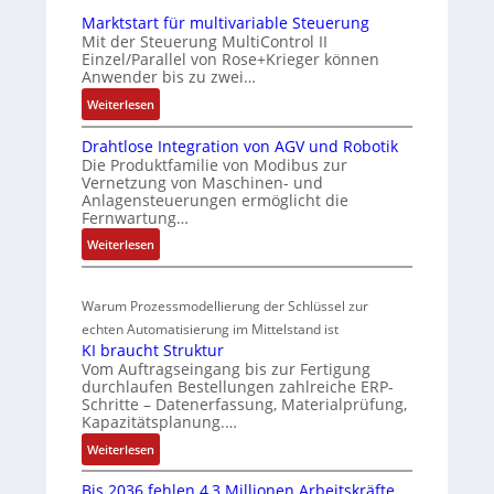
E
e
i
d
Marktstart für multivariable Steuerung
C
n
e
Z
Mit der Steuerung MultiControl II
6
s
r
u
Einzel/Parallel von Rose+Krieger können
2
o
Anwender bis zu zwei…
t
s
4
r
P
t
:
Weiterlesen
4
-
M
o
a
3
I
Drahtlose Integration von AGV und Robotik
a
s
n
-
n
Die Produktfamilie von Modibus zur
r
Z
i
d
t
Vernetzung von Maschinen- und
k
e
e
t
s
Anlagensteuerungen ermöglicht die
t
r
Fernwartung…
g
i
ü
s
t
r
o
b
:
Weiterlesen
t
i
a
D
n
e
a
f
t
r
s
r
r
i
i
Warum Prozessmodellierung der Schlüssel zur
a
m
w
t
z
o
h
echten Automatisierung im Mittelstand ist
f
e
a
i
n
KI braucht Struktur
t
ü
s
c
e
i
Vom Auftragseingang bis zur Fertigung
l
r
s
h
r
n
durchlaufen Bestellungen zahlreiche ERP-
o
m
Schritte – Datenerfassung, Materialprüfung,
u
u
u
F
s
u
Kapazitätsplanung.…
n
a
n
n
e
l
g
n
:
Weiterlesen
g
g
I
t
b
u
K
u
n
i
e
c
Bis 2036 fehlen 4,3 Millionen Arbeitskräfte
I