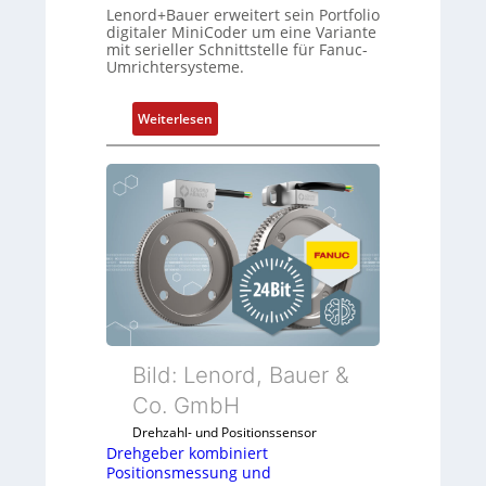
r
Lenord+Bauer erweitert sein Portfolio
d
i
digitaler MiniCoder um eine Variante
i
mit serieller Schnittstelle für Fanuc-
n
e
Umrichtersysteme.
g
A
e
n
:
n
Weiterlesen
w
D
4
e
r
G
n
e
u
d
h
n
u
g
d
n
e
5
g
b
G
k
e
a
o
r
u
n
k
f
f
o
d
Bild: Lenord, Bauer &
i
m
e
Co. GmbH
g
b
n
u
Drehzahl- und Positionssensor
i
R
r
Drehgeber kombiniert
n
a
i
Positionsmessung und
i
s