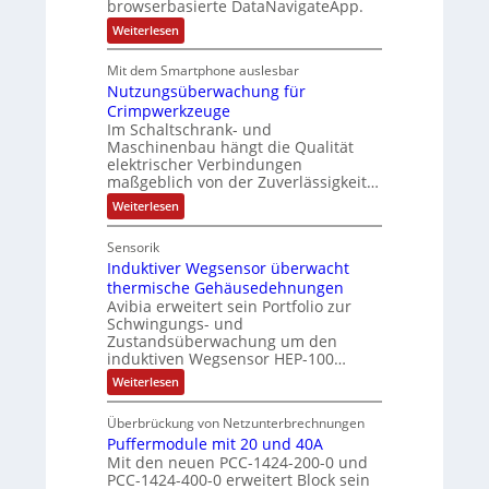
browserbasierte DataNavigateApp.
c
n
e
e
h
:
Weiterlesen
t
r
s
D
ä
a
t
e
:
f
Mit dem Smartphone auslesbar
u
r
r
Q
Nutzungsüberwachung für
t
g
f
i
2
a
Crimpwerkzeuge
s
n
e
n
-
Im Schaltschrank- und
f
z
a
b
E
Maschinenbau hängt die Qualität
e
ü
h
s
elektrischer Verbindungen
r
i
h
m
-
maßgeblich von der Zuverlässigkeit…
n
g
r
f
e
u
:
Weiterlesen
e
a
e
,
N
n
c
b
r
u
g
d
h
Sensorik
n
t
z
e
e
M
Induktiver Wegsensor überwacht
z
i
E
u
p
u
a
thermische Gehäusedehnungen
i
s
n
m
r
r
n
Avibia erweitert sein Portfolio zur
s
g
V
s
Schwingungs- und
ä
k
s
e
t
o
Zustandsüberwachung um den
ü
g
e
i
b
induktiven Wegsensor HEP-100…
b
r
t
e
t
e
e
s
g
:
Weiterlesen
d
i
r
s
i
I
t
w
u
n
n
n
t
a
a
Überbrückung von Netzunterbrechnungen
d
r
d
g
c
ä
i
Puffermodule mit 20 und 40A
u
n
c
l
h
t
e
k
Mit den neuen PCC-1424-200-0 und
d
u
h
e
P
t
i
PCC-1424-400-0 erweitert Block sein
n
d
r
i
d