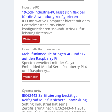
h
h
Industrie-PC
i
y
19-Zoll-Industrie-PC lässt sich flexibel
t
s
für die Anwendung konfigurieren
e
i
ICO Innovative Computer bietet mit dem
k
Controlmaster 1785 einen
c
konfigurierbaren 19“-Industrie-PC für
t
a
leistungsintensive…
u
l
:
Weiterlesen
r
-
1
A
9
Industrielle Kommunikation
I
-
Mobilfunkmodule bringen 4G und 5G
a
auf den Raspberry Pi
Z
Spectra erweitert mit der Calyx
n
o
Embedded Modul Serie Raspberry Pi 4
l
d
und Raspberry…
l
e
:
Weiterlesen
-
r
M
I
E
o
n
d
Cybersecurity
b
d
g
IEC62443-Zertifizierung bestätigt
i
u
e
Reifegrad ML3 für sichere Entwicklung
l
s
Softing Industrial hat seine
f
t
Zertifizierung nach IEC62443-4-1:2018
u
r