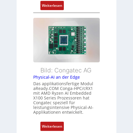
m
n
:
Weiterlesen
e
d
F
h
s
l
r
ü
e
L
b
x
e
e
i
i
r
b
s
w
l
t
a
e
u
c
E
n
h
t
Bild: Congatec AG
g
u
h
Physical-AI an der Edge
n
e
Das applikationsfertige Modul
g
r
aReady.COM Conga-HPC/cRX1
c
mit AMD Ryzen AI Embedded
X100 Series Prozessoren hat
a
Congatec speziell für
t
leistungsintensive Physical-AI-
-
Applikationen entwickelt.
A
r
:
Weiterlesen
c
P