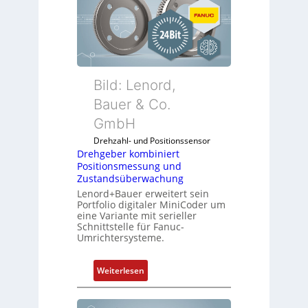
Bild: Lenord,
Bauer & Co.
GmbH
Drehzahl- und Positionssensor
Drehgeber kombiniert
Positionsmessung und
Zustandsüberwachung
Lenord+Bauer erweitert sein
Portfolio digitaler MiniCoder um
eine Variante mit serieller
Schnittstelle für Fanuc-
Umrichtersysteme.
:
Weiterlesen
D
r