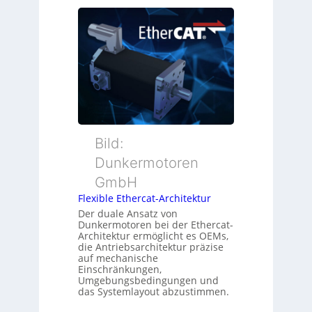
e
s
i
u
ü
t
e
b
i
r
e
o
M
r
n
u
w
s
t
a
m
t
c
e
e
h
s
r
Bild:
u
s
t
n
u
Dunkermotoren
y
g
n
GmbH
p
g
s
Flexible Ethercat-Architektur
u
o
Der duale Ansatz von
n
Dunkermotoren bei der Ethercat-
r
d
Architektur ermöglicht es OEMs,
g
die Antriebsarchitektur präzise
Z
t
auf mechanische
u
Einschränkungen,
f
s
Umgebungsbedingungen und
ü
das Systemlayout abzustimmen.
t
r
a