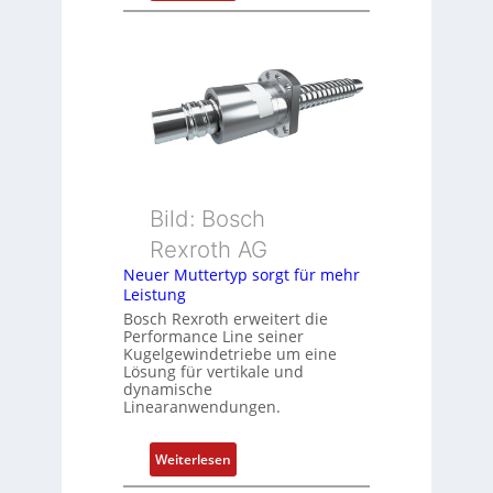
t
D
i
r
o
e
n
h
s
g
m
e
e
b
s
e
s
r
u
k
Bild: Bosch
n
o
Rexroth AG
g
m
Neuer Muttertyp sorgt für mehr
u
b
Leistung
n
i
Bosch Rexroth erweitert die
d
n
Performance Line seiner
Z
i
Kugelgewindetriebe um eine
u
Lösung für vertikale und
e
dynamische
s
r
Linearanwendungen.
t
t
a
P
:
Weiterlesen
n
o
N
d
s