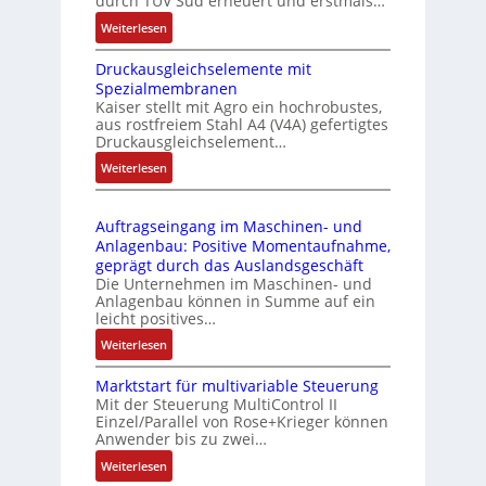
durch TÜV Süd erneuert und erstmals…
n
i
:
Weiterlesen
k
e
I
m
-
Druckausgleichselemente mit
E
o
P
Spezialmembranen
C
d
C
Kaiser stellt mit Agro ein hochrobustes,
6
u
l
aus rostfreiem Stahl A4 (V4A) gefertigtes
2
l
ä
Druckausgleichselement…
4
e
s
:
Weiterlesen
4
b
s
D
3
r
t
r
-
i
s
Auftragseingang im Maschinen- und
u
Z
n
i
Anlagenbau: Positive Momentaufnahme,
c
e
g
c
geprägt durch das Auslandsgeschäft
k
r
e
h
Die Unternehmen im Maschinen- und
a
t
Anlagenbau können in Summe auf ein
n
f
u
i
leicht positives…
4
l
s
f
G
e
:
Weiterlesen
g
i
u
x
A
l
z
n
i
Marktstart für multivariable Steuerung
u
e
i
Mit der Steuerung MultiControl II
d
b
f
i
e
Einzel/Parallel von Rose+Krieger können
5
e
t
c
Anwender bis zu zwei…
r
G
l
r
h
u
a
:
Weiterlesen
f
a
s
n
u
M