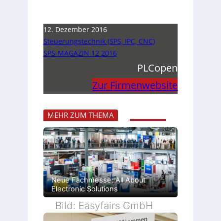
12. Dezember 2016
Steuerungstechnik (SPS, IPC, CNC)
SPS-MAGAZIN 12 2016
PLCopen
Zur Firmenwebsite
MEHR ZUM THEMA
Neue Fachmesse: All About
Electronic Solutions
Bild: Easyfairs GmbH