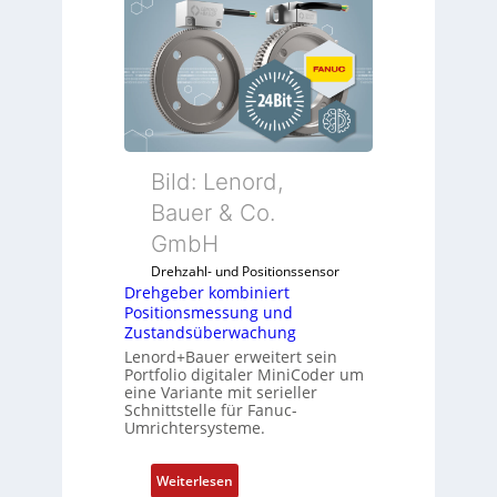
e
h
g
e
b
e
r
k
Bild: Lenord,
o
Bauer & Co.
m
GmbH
b
i
Drehzahl- und Positionssensor
n
Drehgeber kombiniert
Positionsmessung und
i
Zustandsüberwachung
e
Lenord+Bauer erweitert sein
r
Portfolio digitaler MiniCoder um
t
eine Variante mit serieller
P
Schnittstelle für Fanuc-
Umrichtersysteme.
o
s
i
:
Weiterlesen