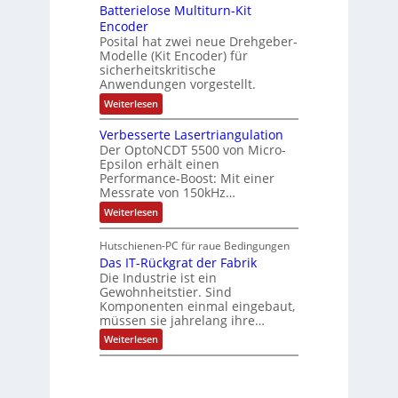
ä
e
Batterielose Multiturn-Kit
o
s
f
r
o
Encoder
n
h
r
t
Posital hat zwei neue Drehgeber-
g
ä
l
e
Modelle (Kit Encoder) für
l
o
e
sicherheitskritische
t
s
w
S
Anwendungen vorgestellt.
e
ä
c
F
:
Weiterlesen
h
a
h
B
u
n
l
a
t
g
Verbesserte Lasertriangulation
t
t
z
s
Der OptoNCDT 5500 von Micro-
t
l
c
Epsilon erhält einen
e
a
h
Performance-Boost: Mit einer
r
c
a
i
Messrate von 150kHz…
k
l
e
b
t
:
Weiterlesen
l
e
u
V
o
s
n
e
s
c
Hutschienen-PC für raue Bedingungen
g
r
e
h
Das IT-Rückgrat der Fabrik
b
M
i
e
Die Industrie ist ein
u
c
s
l
Gewohnheitstier. Sind
h
s
t
Komponenten einmal eingebaut,
t
e
i
müssen sie jahrelang ihre…
u
r
t
n
t
:
u
Weiterlesen
g
e
D
r
f
L
a
n
ü
a
s
-
r
s
I
K
r
e