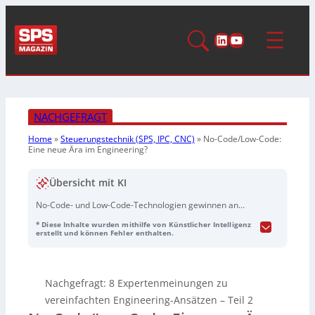
LinkedIn
YouTube
NACHGEFRAGT
Home
»
Steuerungstechnik (SPS, IPC, CNC)
»
No-Code/Low-Code:
Eine neue Ära im Engineering?
Übersicht mit KI
No-Code- und Low-Code-Technologien gewinnen an
strategischer Bedeutung in der industriellen
* Diese Inhalte wurden mithilfe von Künstlicher Intelligenz
Automatisierung. Sie vereinfachen die
erstellt und können Fehler enthalten.
Programmierung, sprechen neue Nutzergruppen an
und adressieren den Fachkräftemangel. Anbieter wie
BNR, Backhoff, Cozys und Pilz integrieren sie in ihre
Nachgefragt: 8 Expertenmeinungen zu
Produktstrategien, um komplexe Engineering-Aufgaben
effizienter zu gestalten und differenzierende
vereinfachten Engineering-Ansätzen – Teil 2
Wettbewerbsvorteile zu schaffen. Trotz ihrer Vorteile