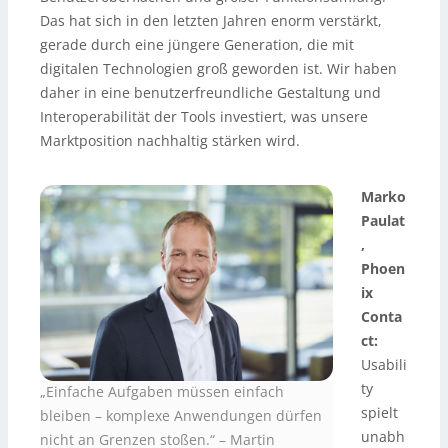
Das hat sich in den letzten Jahren enorm verstärkt,
gerade durch eine jüngere Generation, die mit
digitalen Technologien groß geworden ist. Wir haben
daher in eine benutzerfreundliche Gestaltung und
Interoperabilität der Tools investiert, was unsere
Marktposition nachhaltig stärken wird.
Marko
Paulat
,
Phoen
ix
Conta
ct:
Usabili
ty
„Einfache Aufgaben müssen einfach
spielt
bleiben – komplexe Anwendungen dürfen
unabh
nicht an Grenzen stoßen.“ – Martin