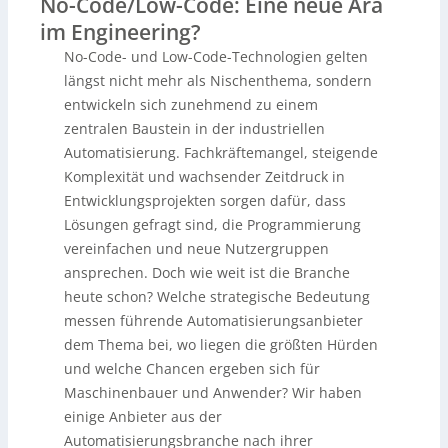
No-Code/Low-Code: Eine neue Ära
bleibt die Handhabung komplexer Systeme eine
im Engineering?
Herausforderung. Usability und Benutzerfreundlichkeit
werden zunehmend wichtig, um neuen Kunden gerecht
No-Code- und Low-Code-Technologien gelten
zu werden. Innovative Engineering-Tools und KI-
längst nicht mehr als Nischenthema, sondern
Assistenten spielen eine entscheidende Rolle, um die
entwickeln sich zunehmend zu einem
Arbeitsprozesse zu optimieren, ohne die Kontrolle über
zentralen Baustein in der industriellen
komplexe Systeme zu verlieren. Trotz Skepsis
gegenüber der Leistungsfähigkeit bei komplexen
Automatisierung. Fachkräftemangel, steigende
Aufgaben wächst das Interesse an diesen Technologien.
Komplexität und wachsender Zeitdruck in
Entwicklungsprojekten sorgen dafür, dass
Lösungen gefragt sind, die Programmierung
vereinfachen und neue Nutzergruppen
ansprechen. Doch wie weit ist die Branche
heute schon? Welche strategische Bedeutung
messen führende Automatisierungsanbieter
dem Thema bei, wo liegen die größten Hürden
und welche Chancen ergeben sich für
Maschinenbauer und Anwender? Wir haben
einige Anbieter aus der
Automatisierungsbranche nach ihrer