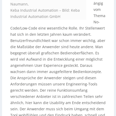
ängig
Naumann,
vom
Keba Industrial Automation
–
Bild: Keba
Thema
Industrial Automation GmbH
No-
Code/Low-Code eine wesentliche Rolle. Ihr Stellenwert
hat sich in den letzten Jahren kaum verändert.
Benutzerfreundlichkeit war schon immer wichtig, aber
die Maßstäbe der Anwender sind heute andere. Man
begegnet überall grafischen Bedienoberflächen. Es
wird viel Aufwand in die Entwicklung einer möglichst
angenehmen User Experience gesteckt. Daraus
wachsen dann immer ausgefeiltere Bedienkonzepte.
Die Ansprüche der Anwender steigen und diesen
Anforderungen müssen unsere Engineering-Tools
gerecht werden. Der reine Funktionsumfang
verschiedener Anbieter ist in zahlreichen Teilen sehr
ähnlich, hier kann die Usability am Ende entscheidend
sein. Der Anwender muss sich beim Umgang mit dem
Tool wohlfühlen und den Eindruck haben, schnell und