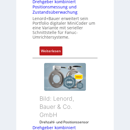
Drehgeber kombiniert
Positionsmessung und
Zustandsüberwachung
Lenord+Bauer erweitert sein
Portfolio digitaler MiniCoder um
eine Variante mit serieller
Schnittstelle für Fanuc-
Umrichtersysteme.
:
Weiterlesen
D
r
e
h
g
e
b
Bild: Lenord,
e
r
Bauer & Co.
k
GmbH
o
Drehzahl- und Positionssensor
m
Drehgeber kombiniert
b