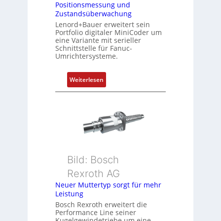
Positionsmessung und
i
Zustandsüberwachung
n
Lenord+Bauer erweitert sein
i
Portfolio digitaler MiniCoder um
eine Variante mit serieller
e
Schnittstelle für Fanuc-
r
Umrichtersysteme.
t
P
:
Weiterlesen
o
D
s
r
i
e
t
h
i
g
o
e
n
b
s
Bild: Bosch
e
m
Rexroth AG
r
e
k
Neuer Muttertyp sorgt für mehr
s
Leistung
o
s
m
Bosch Rexroth erweitert die
u
Performance Line seiner
b
n
Kugelgewindetriebe um eine