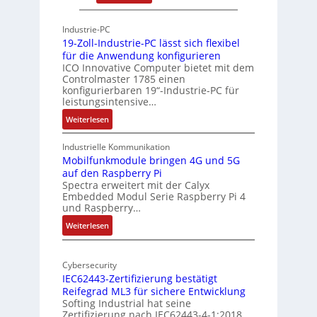
P
A
g
h
r
Industrie-PC
y
c
19-Zoll-Industrie-PC lässt sich flexibel
s
h
für die Anwendung konfigurieren
i
ICO Innovative Computer bietet mit dem
i
Controlmaster 1785 einen
c
t
konfigurierbaren 19“-Industrie-PC für
a
e
leistungsintensive…
l
k
:
Weiterlesen
-
t
1
A
u
9
Industrielle Kommunikation
I
r
-
Mobilfunkmodule bringen 4G und 5G
a
auf den Raspberry Pi
Z
Spectra erweitert mit der Calyx
n
o
Embedded Modul Serie Raspberry Pi 4
l
d
und Raspberry…
l
e
:
Weiterlesen
-
r
M
I
E
o
n
d
Cybersecurity
b
d
g
IEC62443-Zertifizierung bestätigt
i
u
e
Reifegrad ML3 für sichere Entwicklung
l
s
Softing Industrial hat seine
f
t
Zertifizierung nach IEC62443-4-1:2018