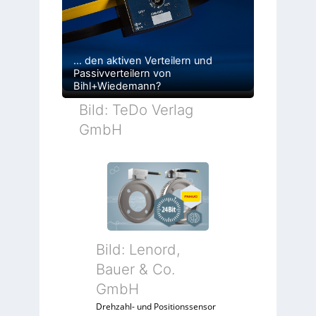
… den aktiven Verteilern und
Passivverteilern von
Bihl+Wiedemann?
Bild: TeDo Verlag
GmbH
Bild: Lenord,
Bauer & Co.
GmbH
Drehzahl- und Positionssensor