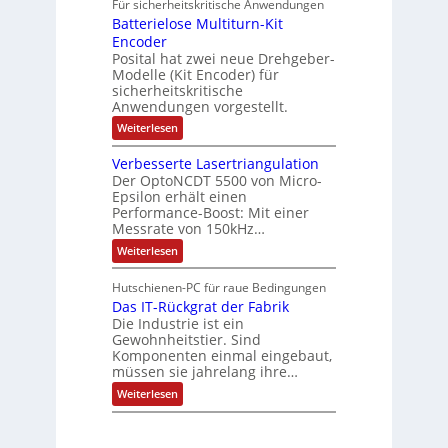
i
Für sicherheitskritische Anwendungen
l
n
ä
e
Batterielose Multiturn-Kit
o
s
f
r
o
Encoder
n
h
r
t
Posital hat zwei neue Drehgeber-
g
ä
l
e
Modelle (Kit Encoder) für
l
o
e
sicherheitskritische
t
s
w
S
Anwendungen vorgestellt.
e
ä
c
F
:
Weiterlesen
h
a
h
B
u
n
l
a
t
g
Verbesserte Lasertriangulation
t
t
z
s
Der OptoNCDT 5500 von Micro-
t
l
c
Epsilon erhält einen
e
a
h
Performance-Boost: Mit einer
r
c
a
i
Messrate von 150kHz…
k
l
e
b
t
:
Weiterlesen
l
e
u
V
o
s
n
e
s
c
Hutschienen-PC für raue Bedingungen
g
r
e
h
Das IT-Rückgrat der Fabrik
b
M
i
e
Die Industrie ist ein
u
c
s
l
Gewohnheitstier. Sind
h
s
t
Komponenten einmal eingebaut,
t
e
i
müssen sie jahrelang ihre…
u
r
t
n
t
:
u
Weiterlesen
g
e
D
r
f
L
a
n
ü
a
s
-
r
s