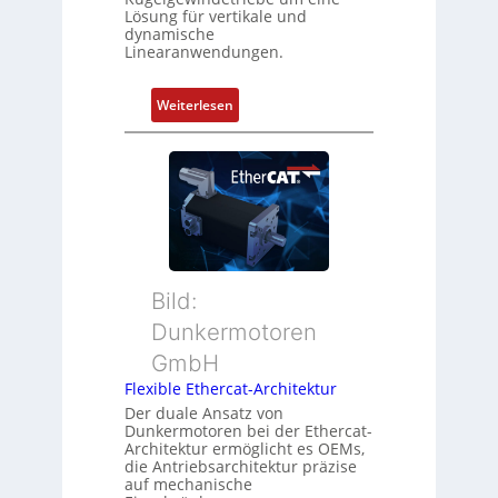
i
g
Lösung für vertikale und
n
dynamische
u
Linearanwendungen.
i
n
e
d
r
:
Weiterlesen
Z
t
N
u
P
e
s
o
u
t
s
e
a
i
r
n
t
M
d
i
u
s
o
t
ü
Bild:
n
t
b
Dunkermotoren
s
e
e
m
GmbH
r
r
e
t
Flexible Ethercat-Architektur
w
s
y
a
Der duale Ansatz von
s
Dunkermotoren bei der Ethercat-
p
c
Architektur ermöglicht es OEMs,
u
s
h
die Antriebsarchitektur präzise
n
o
u
auf mechanische
g