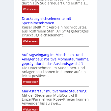
u
r
durch TÜV Süd erneuert und erstmals…
n
i
:
Weiterlesen
k
e
I
m
-
Druckausgleichselemente mit
E
o
P
Spezialmembranen
C
d
C
Kaiser stellt mit Agro ein hochrobustes,
6
u
l
aus rostfreiem Stahl A4 (V4A) gefertigtes
2
l
ä
Druckausgleichselement…
4
e
s
:
Weiterlesen
4
b
s
D
3
r
t
r
-
i
s
Auftragseingang im Maschinen- und
u
Z
n
i
Anlagenbau: Positive Momentaufnahme,
c
e
g
c
geprägt durch das Auslandsgeschäft
k
r
e
h
Die Unternehmen im Maschinen- und
a
t
Anlagenbau können in Summe auf ein
n
f
u
i
leicht positives…
4
l
s
f
G
e
:
Weiterlesen
g
i
u
x
A
l
z
n
i
Marktstart für multivariable Steuerung
u
e
i
Mit der Steuerung MultiControl II
d
b
f
i
e
Einzel/Parallel von Rose+Krieger können
5
e
t
c
Anwender bis zu zwei…
r
G
l
r
h
u
a
:
Weiterlesen
f
a