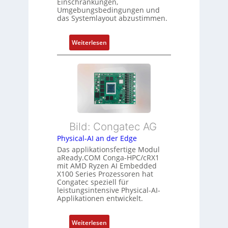
r
Einschränkungen,
n
Umgebungsbedingungen und
u
g
g
das Systemlayout abzustimmen.
n
t
d
f
:
Z
Weiterlesen
ü
F
u
r
l
s
m
e
t
e
x
a
h
i
n
r
b
d
L
l
s
e
Bild: Congatec AG
e
ü
i
Physical-AI an der Edge
E
b
s
Das applikationsfertige Modul
t
e
t
aReady.COM Conga-HPC/cRX1
h
r
u
mit AMD Ryzen AI Embedded
e
w
n
X100 Series Prozessoren hat
r
Congatec speziell für
a
g
leistungsintensive Physical-AI-
c
c
Applikationen entwickelt.
a
h
t
u
:
Weiterlesen
-
n