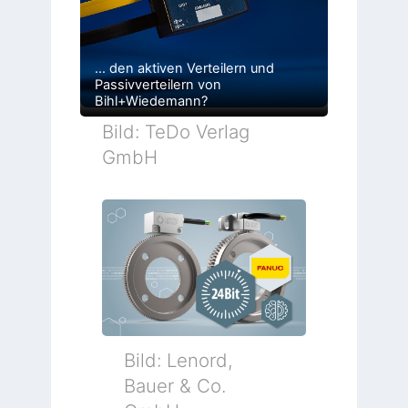
… den aktiven Verteilern und
Passivverteilern von
Bihl+Wiedemann?
Bild: TeDo Verlag
GmbH
Bild: Lenord,
Bauer & Co.