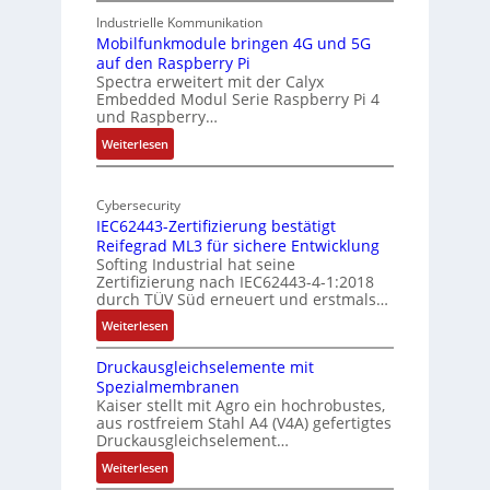
A
9
Industrielle Kommunikation
I
-
Mobilfunkmodule bringen 4G und 5G
a
auf den Raspberry Pi
Z
Spectra erweitert mit der Calyx
n
o
Embedded Modul Serie Raspberry Pi 4
l
d
und Raspberry…
l
e
:
Weiterlesen
-
r
M
I
E
o
n
d
Cybersecurity
b
d
g
IEC62443-Zertifizierung bestätigt
i
u
e
Reifegrad ML3 für sichere Entwicklung
l
s
Softing Industrial hat seine
f
t
Zertifizierung nach IEC62443-4-1:2018
u
r
durch TÜV Süd erneuert und erstmals…
n
i
:
Weiterlesen
k
e
I
m
-
Druckausgleichselemente mit
E
o
P
Spezialmembranen
C
d
C
Kaiser stellt mit Agro ein hochrobustes,
6
u
l
aus rostfreiem Stahl A4 (V4A) gefertigtes
2
l
ä
Druckausgleichselement…
4
e
s
:
Weiterlesen
4
b
s
D