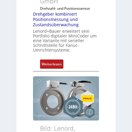
GmbH
Drehzahl- und Positionssensor
Drehgeber kombiniert
Positionsmessung und
Zustandsüberwachung
Lenord+Bauer erweitert sein
Portfolio digitaler MiniCoder um
eine Variante mit serieller
Schnittstelle für Fanuc-
Umrichtersysteme.
:
Weiterlesen
D
r
e
h
g
e
b
e
r
k
Bild: Lenord,
o