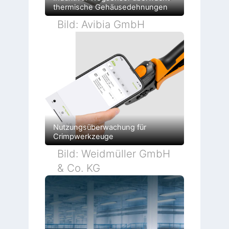
n
o
F
thermische Gehäusedehnungen
n
a
b
Bild: Avibia GmbH
r
i
k
Nutzungsüberwachung für
Crimpwerkzeuge
Bild: Weidmüller GmbH
& Co. KG