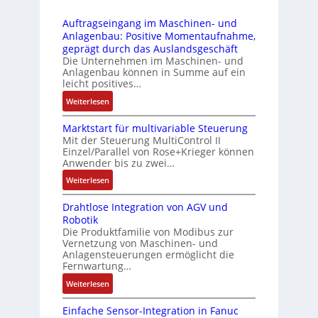
3
r
t
r
-
i
s
Auftragseingang im Maschinen- und
u
Z
n
i
Anlagenbau: Positive Momentaufnahme,
c
e
g
c
geprägt durch das Auslandsgeschäft
k
r
e
h
Die Unternehmen im Maschinen- und
a
t
Anlagenbau können in Summe auf ein
n
f
u
i
leicht positives…
4
l
s
f
G
e
:
Weiterlesen
g
i
u
x
A
l
z
n
i
Marktstart für multivariable Steuerung
u
e
i
Mit der Steuerung MultiControl II
d
b
f
i
e
Einzel/Parallel von Rose+Krieger können
5
e
t
c
Anwender bis zu zwei…
r
G
l
r
h
u
a
:
Weiterlesen
f
a
s
n
u
M
ü
g
e
g
Drahtlose Integration von AGV und
f
a
r
s
l
b
Robotik
d
r
d
e
e
e
Die Produktfamilie von Modibus zur
e
k
i
i
m
Vernetzung von Maschinen- und
s
n
t
e
n
Anlagensteuerungen ermöglicht die
e
t
R
s
A
g
Fernwartung…
n
ä
a
t
n
a
t
:
Weiterlesen
t
s
a
w
n
e
D
i
p
r
e
g
m
Einfache Sensor-Integration in Fanuc
r
g
b
t
n
i