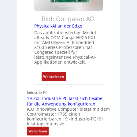
a
e
u
c
E
n
h
t
Bild: Congatec AG
g
u
h
Physical-AI an der Edge
n
e
Das applikationsfertige Modul
g
r
aReady.COM Conga-HPC/cRX1
c
mit AMD Ryzen AI Embedded
X100 Series Prozessoren hat
a
Congatec speziell für
t
leistungsintensive Physical-AI-
-
Applikationen entwickelt.
A
r
:
Weiterlesen
c
P
h
h
Industrie-PC
i
y
19-Zoll-Industrie-PC lässt sich flexibel
t
s
für die Anwendung konfigurieren
e
i
ICO Innovative Computer bietet mit dem
k
Controlmaster 1785 einen
c
konfigurierbaren 19“-Industrie-PC für
t
a
leistungsintensive…
u
l
:
Weiterlesen
r
-
1