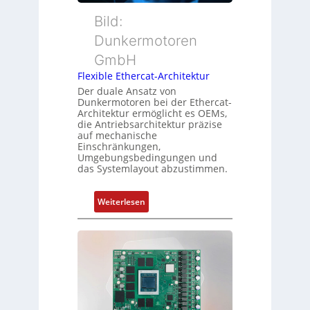
e
h
s
r
Bild:
u
s
t
n
u
Dunkermotoren
y
g
n
GmbH
p
g
s
Flexible Ethercat-Architektur
u
o
Der duale Ansatz von
n
Dunkermotoren bei der Ethercat-
r
d
Architektur ermöglicht es OEMs,
g
die Antriebsarchitektur präzise
Z
t
auf mechanische
u
Einschränkungen,
f
s
Umgebungsbedingungen und
ü
das Systemlayout abzustimmen.
t
r
a
m
n
:
Weiterlesen
e
d
F
h
s
l
r
ü
e
L
b
x
e
e
i
i
r
b
s
w
l
t