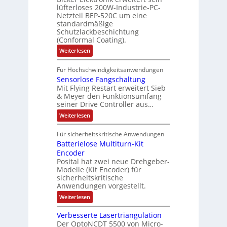
s
t
i
i
lüfterloses 200W-Industrie-PC-
d
r
g
i
u
e
o
Netzteil BEP-520C um eine
i
e
l
o
standardmäßige
l
n
s
e
s
Schutzlackbeschichtung
n
e
e
m
c
(Conformal Coating).
c
e
i
n
h
t
h
:
Weiterlesen
x
A
e
2
I
ä
p
r
0
P
A
f
Für Hochschwindigkeitsanwendungen
a
u
C
b
u
n
t
Sensorlose Fangschaltung
-
n
e
d
t
N
Mit Flying Restart erweitert Sieb
d
i
4
e
o
& Meyer den Funktionsumfang
0
i
t
t
seiner Drive Controller aus…
m
A
z
e
s
t
a
:
Weiterlesen
r
k
e
S
t
i
t
e
r
i
Für sicherheitskritische Anwendungen
l
n
ä
e
Batterielose Multiturn-Kit
o
s
f
r
o
Encoder
n
h
r
t
Posital hat zwei neue Drehgeber-
g
ä
l
e
Modelle (Kit Encoder) für
l
o
e
sicherheitskritische
t
s
w
S
Anwendungen vorgestellt.
e
ä
c
F
:
Weiterlesen
h
a
h
B
u
n
l
a
t
g
Verbesserte Lasertriangulation
t
t
z
s
Der OptoNCDT 5500 von Micro-
t