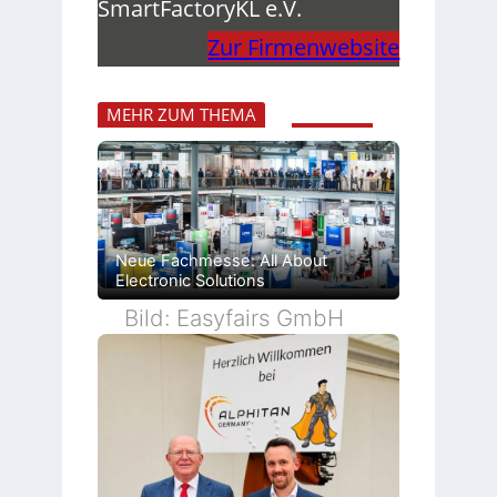
SmartFactoryKL e.V.
Zur Firmenwebsite
MEHR ZUM THEMA
Neue Fachmesse: All About
Electronic Solutions
Bild: Easyfairs GmbH