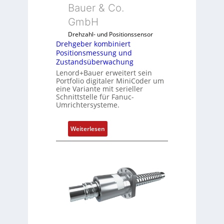
Bauer & Co.
m
GmbH
b
i
Drehzahl- und Positionssensor
n
Drehgeber kombiniert
Positionsmessung und
i
Zustandsüberwachung
e
Lenord+Bauer erweitert sein
r
Portfolio digitaler MiniCoder um
t
eine Variante mit serieller
P
Schnittstelle für Fanuc-
Umrichtersysteme.
o
s
i
:
Weiterlesen
t
D
i
r
o
e
n
h
s
g
m
e
e
b
s
e
s
r