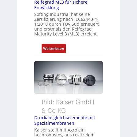
Reifegrad ML3 für sichere
I
Entwicklung
n
Softing Industrial hat seine
t
Zertifizierung nach IEC62443-4-
1:2018 durch TÜV Süd erneuert
e
und erstmals den Reifegrad
g
Maturity Level 3 (ML3) erreicht.
r
a
:
Weiterlesen
t
I
i
E
o
C
n
6
i
2
n
4
F
4
a
3
Bild: Kaiser GmbH
n
-
u
& Co KG
Z
c
Druckausgleichselemente mit
e
C
Spezialmembranen
r
N
Kaiser stellt mit Agro ein
t
C
hochrobustes, aus rostfreiem