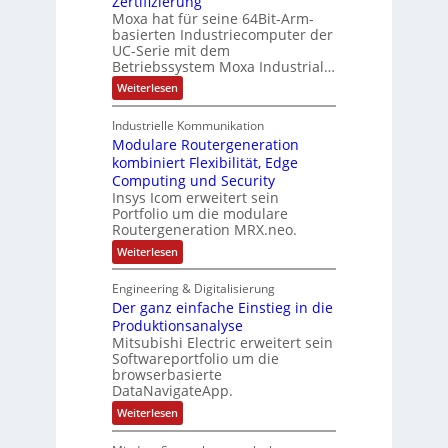
Zertifizierung
2
u
i
d
u
0
Moxa hat für seine 64Bit-Arm-
g
l
e
2
basierten Industriecomputer der
e
e
a
6
r
n
UC-Serie mit dem
U
E
t
t
Betriebssystem Moxa Industrial…
u
m
e
i
r
:
Weiterlesen
F
g
o
o
A
e
e
p
r
h
n
Industrielle Kommunikation
e
b
m
l
a
Modulare Routergeneration
-
e
u
n
b
r
kombiniert Flexibilität, Edge
n
E
a
s
Computing und Security
t
s
g
t
Insys Icom erweitert sein
h
i
r
e
e
Portfolio um die modulare
e
a
n
r
r
Routergeneration MRX.neo.
t
c
t
e
:
Weiterlesen
a
e
g
M
t
I
i
o
P
n
e
Engineering & Digitalisierung
d
l
d
f
Der ganz einfache Einstieg in die
u
u
u
ü
l
g
Produktionsanalyse
s
r
a
F
t
Mitsubishi Electric erweitert sein
D
r
e
r
I
Softwareportfolio um die
e
s
i
N
browserbasierte
R
t
e
-
DataNavigateApp.
o
c
S
u
o
c
:
Weiterlesen
t
m
h
D
e
p
i
e
r