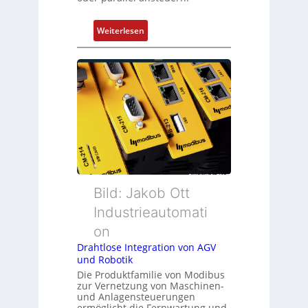
:
Weiterlesen
M
a
r
k
t
s
t
a
r
t
f
Bild: Jakob Ott
ü
Industrieautomati
r
on
m
Drahtlose Integration von AGV
u
und Robotik
l
Die Produktfamilie von Modibus
t
zur Vernetzung von Maschinen-
i
und Anlagensteuerungen
v
ermöglicht die Fernwartung und