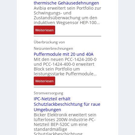
G
thermische Gehäusedehnungen
ä
r
è
m
e
Avibia erweitert sein Portfolio zur
f
V
m
e
s
Schwingungs- und
t
e
e
n
Zustandsüberwachung um den
c
e
r
induktiven Wegsensor HEP-100…
s
t
h
t
:
a
ä
:
Weiterlesen
r
Q
u
f
I
i
2
f
t
n
Überbrückung von
e
-
n
s
d
Netzunterbrechnungen
b
E
a
f
u
Puffermodule mit 20 und 40A
s
r
h
ü
k
Mit den neuen PCC-1424-200-0
-
g
m
und PCC-1424-400-0 erweitert
h
t
u
Block sein Portfolio um
e
e
r
i
n
leistungsstarke Puffermodule…
b
,
e
v
d
n
g
:
r
Weiterlesen
e
M
i
e
P
z
r
a
s
p
u
u
W
Stromversorgung
r
s
r
f
m
IPC-Netzteil erhält
e
k
e
ä
Schutzlackbeschichtung für raue
f
V
g
e
b
g
Umgebungen
e
o
s
t
Bicker Elektronik erweitert sein
e
t
r
r
e
i
lüfterloses 200W-Industrie-PC-
s
d
m
s
n
n
Netzteil BEP-520C um eine
t
u
o
t
s
standardmäßige
g
ä
r
d
a
o
Schutzlackbeschichtung