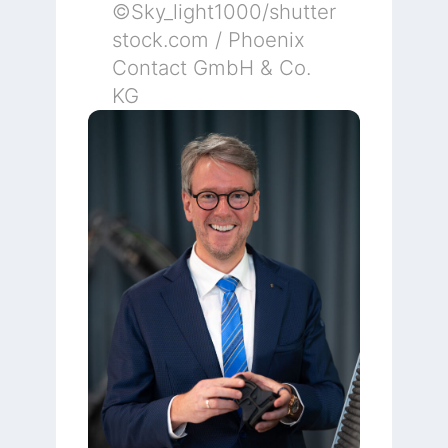
©Sky_light1000/shutter
stock.com / Phoenix
Contact GmbH & Co.
KG