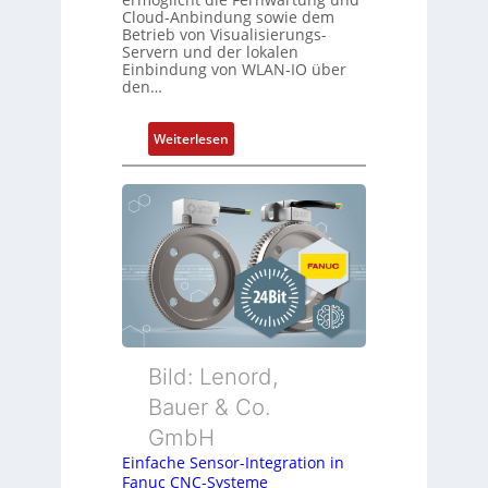
Cloud-Anbindung sowie dem
a
Betrieb von Visualisierungs-
r
Servern und der lokalen
i
Einbindung von WLAN-IO über
den…
a
b
l
:
Weiterlesen
e
D
S
r
t
a
e
h
u
t
e
l
r
o
u
s
n
e
g
I
Bild: Lenord,
n
Bauer & Co.
t
GmbH
e
g
Einfache Sensor-Integration in
Fanuc CNC-Systeme
r