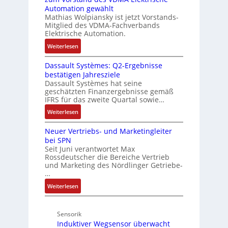
l
r
t
u
Automation gewählt
I
e
a
n
w
Mathias Wolpiansky ist jetzt Vorstands-
T
n
n
Mitglied des VDMA-Fachverbands
d
i
-
4
Elektrische Automation.
A
e
c
R
,
n
n
:
Weiterlesen
k
ü
3
l
R
c
l
M
a
Dassault Systèmes: Q2-Ergebnisse
o
k
i
u
g
bestätigen Jahresziele
s
g
l
n
Dassault Systèmes hat seine
e
e
r
l
geschätzten Finanzergebnisse gemäß
g
n
S
a
i
IFRS für das zweite Quartal sowie…
b
y
t
o
:
Weiterlesen
a
s
d
n
D
u
t
e
e
Neuer Vertriebs- und Marketingleiter
a
:
e
r
n
bei SPN
s
P
m
F
A
Seit Juni verantwortet Max
s
o
t
a
Rossdeutscher die Bereiche Vertrieb
r
a
s
e
b
und Marketing des Nördlinger Getriebe-
b
u
i
c
…
r
e
l
t
h
i
i
:
Weiterlesen
t
i
n
k
t
N
S
v
i
s
e
y
e
k
Sensorik
k
u
s
M
-
Induktiver Wegsensor überwacht
r
e
t
o