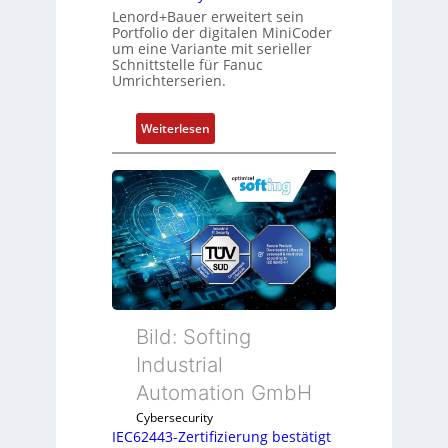
a
Lenord+Bauer erweitert sein
Portfolio der digitalen MiniCoder
t
um eine Variante mit serieller
i
Schnittstelle für Fanuc
o
Umrichterserien.
n
v
:
Weiterlesen
o
E
n
i
A
n
G
f
V
a
u
c
n
h
d
e
R
S
o
Bild: Softing
e
b
n
Industrial
o
s
Automation GmbH
t
o
i
Cybersecurity
r
k
IEC62443-Zertifizierung bestätigt
-