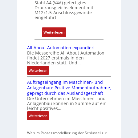
i
Stahl A4 (V4A) gefertigtes
-
Druckausgleichselement mit
f
S
M12x1.5-Anschlussgewinde
i
y
eingeführt.
z
s
i
t
:
Weiterlesen
e
e
D
r
m
r
u
All About Automation expandiert
e
u
Die Messereihe All About Automation
n
findet 2027 erstmals in den
c
g
Niederlanden statt. Und…
k
b
:
Weiterlesen
a
e
A
u
s
Auftragseingang im Maschinen- und
l
s
t
Anlagenbau: Positive Momentaufnahme,
l
g
ä
geprägt durch das Auslandsgeschäft
A
l
Die Unternehmen im Maschinen- und
t
b
Anlagenbau können in Summe auf ein
e
i
o
leicht positives…
i
g
u
:
Weiterlesen
c
t
t
A
h
A
R
u
u
s
e
Warum Prozessmodellierung der Schlüssel zur
f
t
e
i