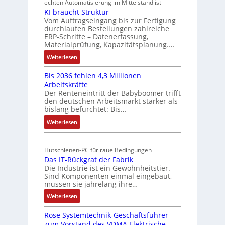
t
echten Automatisierung im Mittelstand ist
o
l
f
KI braucht Struktur
r
m
e
e
Vom Auftragseingang bis zur Fertigung
a
a
m
durchlaufen Bestellungen zahlreiche
g
g
t
ERP-Schritte – Datenerfassung,
e
s
r
i
Materialprüfung, Kapazitätsplanung.…
n
e
a
o
:
Weiterlesen
i
t
n
d
K
n
e
e
M
Bis 2036 fehlen 4,3 Millionen
I
g
m
x
L
Arbeitskräfte
b
a
p
i
Der Renteneintritt der Babyboomer trifft
3
r
n
a
den deutschen Arbeitsmarkt stärker als
t
f
a
g
bislang befürchtet: Bis…
n
S
u
ü
i
d
:
Weiterlesen
p
c
r
m
i
B
e
h
M
s
e
i
t
z
a
i
r
Hutschienen-PC für raue Bedingungen
s
S
i
s
c
t
Das IT-Rückgrat der Fabrik
2
t
c
a
h
Die Industrie ist ein Gewohnheitstier.
0
r
h
l
Sind Komponenten einmal eingebaut,
e
3
u
i
müssen sie jahrelang ihre…
m
r
6
k
n
e
:
Weiterlesen
f
e
t
e
D
m
e
E
u
n
Rose Systemtechnik-Geschäftsführer
a
h
b
r
n
-
zum Vorstand des VDMA Elektrische
s