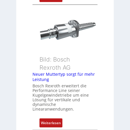
t
D
i
r
o
e
n
h
s
g
m
e
e
b
s
e
s
r
u
k
Bild: Bosch
n
o
Rexroth AG
g
m
Neuer Muttertyp sorgt für mehr
u
b
Leistung
n
i
Bosch Rexroth erweitert die
d
n
Performance Line seiner
Z
i
Kugelgewindetriebe um eine
u
Lösung für vertikale und
e
dynamische
s
r
Linearanwendungen.
t
t
a
P
:
Weiterlesen
n
o
N
d