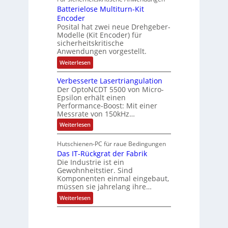
l
n
ä
e
Batterielose Multiturn-Kit
o
s
f
r
o
Encoder
n
h
r
t
Posital hat zwei neue Drehgeber-
g
ä
l
e
Modelle (Kit Encoder) für
l
o
e
sicherheitskritische
t
s
w
S
Anwendungen vorgestellt.
e
ä
c
F
:
Weiterlesen
h
a
h
B
u
n
l
a
t
g
Verbesserte Lasertriangulation
t
t
z
s
Der OptoNCDT 5500 von Micro-
t
l
c
Epsilon erhält einen
e
a
h
Performance-Boost: Mit einer
r
c
a
i
Messrate von 150kHz…
k
l
e
b
t
:
Weiterlesen
l
e
u
V
o
s
n
e
s
c
Hutschienen-PC für raue Bedingungen
g
r
e
h
Das IT-Rückgrat der Fabrik
b
M
i
e
Die Industrie ist ein
u
c
s
l
Gewohnheitstier. Sind
h
s
t
Komponenten einmal eingebaut,
t
e
i
müssen sie jahrelang ihre…
u
r
t
n
t
:
u
Weiterlesen
g
e
D
r
f
L
a
n
ü
a
s
-
r
s
I
K