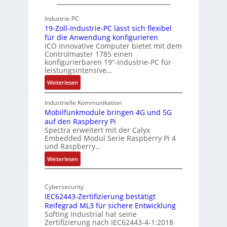
P
h
h
Industrie-PC
i
y
19-Zoll-Industrie-PC lässt sich flexibel
t
s
für die Anwendung konfigurieren
e
i
ICO Innovative Computer bietet mit dem
k
Controlmaster 1785 einen
c
konfigurierbaren 19“-Industrie-PC für
t
a
leistungsintensive…
u
l
:
Weiterlesen
r
-
1
A
9
Industrielle Kommunikation
I
-
Mobilfunkmodule bringen 4G und 5G
a
auf den Raspberry Pi
Z
Spectra erweitert mit der Calyx
n
o
Embedded Modul Serie Raspberry Pi 4
l
d
und Raspberry…
l
e
:
Weiterlesen
-
r
M
I
E
o
n
d
Cybersecurity
b
d
g
IEC62443-Zertifizierung bestätigt
i
u
e
Reifegrad ML3 für sichere Entwicklung
l
s
Softing Industrial hat seine
f
t
Zertifizierung nach IEC62443-4-1:2018
u
r