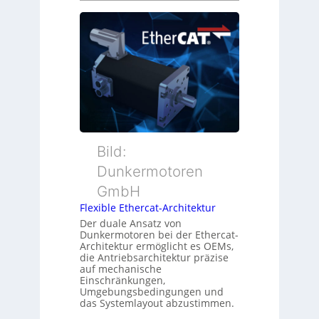
s
e
s
i
u
ü
t
e
b
i
r
e
o
M
r
n
u
w
s
t
a
m
t
c
e
e
h
s
r
Bild:
u
s
t
n
u
Dunkermotoren
y
g
n
GmbH
p
g
s
Flexible Ethercat-Architektur
u
o
Der duale Ansatz von
n
Dunkermotoren bei der Ethercat-
r
d
Architektur ermöglicht es OEMs,
g
die Antriebsarchitektur präzise
Z
t
auf mechanische
u
Einschränkungen,
f
s
Umgebungsbedingungen und
ü
das Systemlayout abzustimmen.
t
r
a