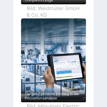
Crimpwerkzeuge
Bild: Weidmüller GmbH
& Co. KG
Der ganz einfache Einstieg in die
Produktionsanalyse
Bild: Mitsubishi Electric