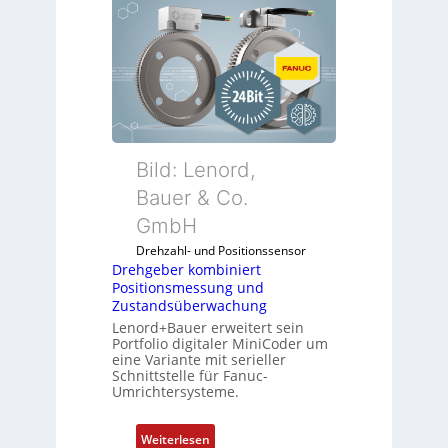
e
h
g
e
b
e
r
k
Bild: Lenord,
o
Bauer & Co.
m
GmbH
b
i
Drehzahl- und Positionssensor
n
Drehgeber kombiniert
Positionsmessung und
i
Zustandsüberwachung
e
Lenord+Bauer erweitert sein
r
Portfolio digitaler MiniCoder um
t
eine Variante mit serieller
P
Schnittstelle für Fanuc-
Umrichtersysteme.
o
s
i
:
Weiterlesen