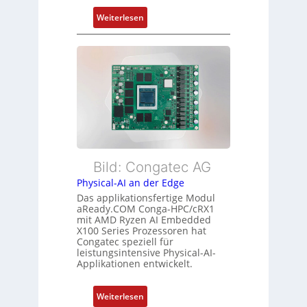
m
n
:
Weiterlesen
e
d
F
h
s
l
r
ü
e
L
b
x
e
e
i
i
r
b
s
w
l
t
a
e
u
c
E
n
h
t
Bild: Congatec AG
g
u
h
Physical-AI an der Edge
n
e
Das applikationsfertige Modul
g
r
aReady.COM Conga-HPC/cRX1
c
mit AMD Ryzen AI Embedded
X100 Series Prozessoren hat
a
Congatec speziell für
t
leistungsintensive Physical-AI-
-
Applikationen entwickelt.
A
r
:
Weiterlesen
c