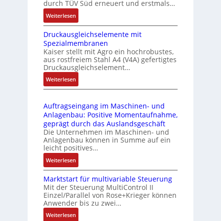
durch TÜV Süd erneuert und erstmals…
n
i
:
Weiterlesen
k
e
I
m
-
Druckausgleichselemente mit
E
o
P
Spezialmembranen
C
d
C
Kaiser stellt mit Agro ein hochrobustes,
6
u
l
aus rostfreiem Stahl A4 (V4A) gefertigtes
2
l
ä
Druckausgleichselement…
4
e
s
:
Weiterlesen
4
b
s
D
3
r
t
r
-
i
s
Auftragseingang im Maschinen- und
u
Z
n
i
Anlagenbau: Positive Momentaufnahme,
c
e
g
c
geprägt durch das Auslandsgeschäft
k
r
e
h
Die Unternehmen im Maschinen- und
a
t
Anlagenbau können in Summe auf ein
n
f
u
i
leicht positives…
4
l
s
f
G
e
:
Weiterlesen
g
i
u
x
A
l
z
n
i
Marktstart für multivariable Steuerung
u
e
i
Mit der Steuerung MultiControl II
d
b
f
i
e
Einzel/Parallel von Rose+Krieger können
5
e
t
c
Anwender bis zu zwei…
r
G
l
r
h
u
a
:
Weiterlesen
f
a
s