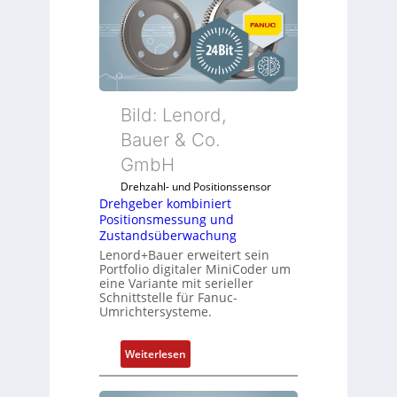
Bild: Lenord,
Bauer & Co.
GmbH
Drehzahl- und Positionssensor
Drehgeber kombiniert
Positionsmessung und
Zustandsüberwachung
Lenord+Bauer erweitert sein
Portfolio digitaler MiniCoder um
eine Variante mit serieller
Schnittstelle für Fanuc-
Umrichtersysteme.
:
Weiterlesen
D
r