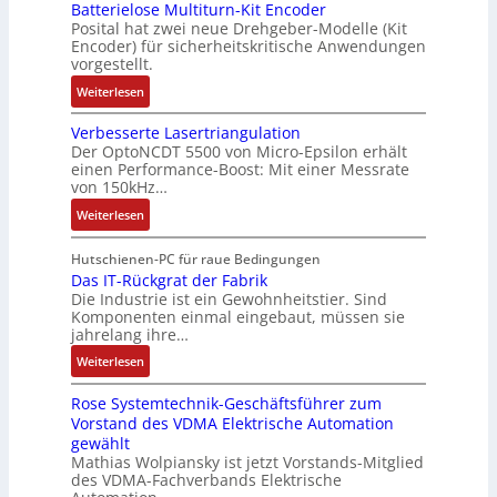
L
Batterielose Multiturn-Kit Encoder
t
3
t
b
3
Posital hat zwei neue Drehgeber-Modelle (Kit
r
M
o
o
Encoder) für sicherheitskritische Anwendungen
f
a
i
m
t
vorgestellt.
ü
g
l
a
i
r
:
Weiterlesen
s
l
t
k
s
B
e
i
i
i
Verbesserte Lasertriangulation
a
i
o
o
Der OptoNCDT 5500 von Micro-Epsilon erhält
c
t
n
n
n
einen Performance-Boost: Mit einer Messrate
h
t
g
e
e
von 150kHz…
e
e
a
n
x
:
r
Weiterlesen
r
n
A
p
V
e
i
g
r
a
e
E
Hutschienen-PC für raue Bedingungen
e
i
b
n
r
Das IT-Rückgrat der Fabrik
n
l
m
e
d
Die Industrie ist ein Gewohnheitstier. Sind
b
t
o
M
i
i
Komponenten einmal eingebaut, müssen sie
e
w
s
a
t
e
jahrelang ihre…
s
i
e
s
s
r
:
s
Weiterlesen
c
M
c
k
t
D
e
k
u
h
r
Rose Systemtechnik-Geschäftsführer zum
a
r
l
l
i
ä
Vorstand des VDMA Elektrische Automation
s
t
u
t
n
f
gewählt
I
e
n
i
e
t
Mathias Wolpiansky ist jetzt Vorstands-Mitglied
T
L
g
t
n
e
des VDMA-Fachverbands Elektrische
-
a
u
-