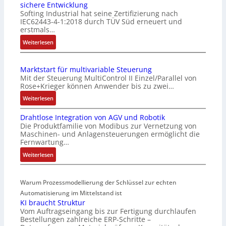
sichere Entwicklung
f
Softing Industrial hat seine Zertifizierung nach
a
IEC62443-4-1:2018 durch TÜV Süd erneuert und
c
erstmals…
h
:
Weiterlesen
e
I
S
E
e
Marktstart für multivariable Steuerung
C
n
Mit der Steuerung MultiControl II Einzel/Parallel von
6
s
Rose+Krieger können Anwender bis zu zwei…
2
o
:
Weiterlesen
4
r
M
4
-
Drahtlose Integration von AGV und Robotik
a
3
I
Die Produktfamilie von Modibus zur Vernetzung von
r
-
n
Maschinen- und Anlagensteuerungen ermöglicht die
k
Z
t
Fernwartung…
t
e
e
:
Weiterlesen
s
r
g
D
t
t
r
r
a
i
a
Warum Prozessmodellierung der Schlüssel zur echten
a
r
f
t
h
Automatisierung im Mittelstand ist
t
i
i
KI braucht Struktur
t
f
z
o
Vom Auftragseingang bis zur Fertigung durchlaufen
l
ü
i
n
Bestellungen zahlreiche ERP-Schritte –
o
r
e
i