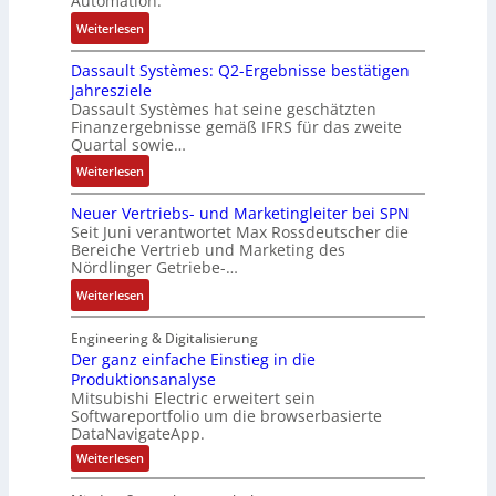
Automation.
R
s
r
u
:
Weiterlesen
ü
e
n
n
R
c
r
-
d
Dassault Systèmes: Q2-Ergebnisse bestätigen
o
k
t
K
A
Jahresziele
s
g
r
i
n
Dassault Systèmes hat seine geschätzten
e
r
i
t
l
Finanzergebnisse gemäß IFRS für das zweite
S
a
a
E
Quartal sowie…
a
y
t
n
n
g
:
Weiterlesen
s
d
g
c
e
D
t
e
u
o
n
Neuer Vertriebs- und Marketingleiter bei SPN
a
e
r
l
d
b
Seit Juni verantwortet Max Rossdeutscher die
s
m
F
a
e
Bereiche Vertrieb und Marketing des
a
s
t
a
t
Nördlinger Getriebe-…
r
u
a
e
b
i
:
:
Weiterlesen
u
c
r
o
P
N
l
h
i
n
o
e
Engineering & Digitalisierung
t
n
k
s
u
Der ganz einfache Einstieg in die
S
i
i
Produktionsanalyse
e
y
k
Mitsubishi Electric erweitert sein
t
r
s
-
Softwareportfolio um die browserbasierte
i
V
t
G
DataNavigateApp.
v
e
è
e
:
Weiterlesen
e
r
m
s
D
M
t
e
e
c