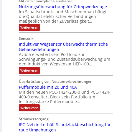
Mit dem Smartphone auslesbar
o
r
r
s
h
Nutzungsüberwachung für Crimpwerkzeuge
g
m
i
:
ä
a
Im Schaltschrank- und Maschinenbau hängt
e
e
Q
n
f
die Qualität elektrischer Verbindungen
z
n
b
2
maßgeblich von der Zuverlässigkeit…
t
e
t
s
-
s
i
:
Weiterlesen
a
-
n
E
N
f
f
u
u
u
r
ü
Sensorik
a
t
f
n
g
h
c
Induktiver Wegsensor überwacht thermische
z
n
d
h
e
u
r
Gehäusedehnungen
e
n
a
M
b
Avibia erweitert sein Portfolio zur
e
E
g
h
a
Schwingungs- und Zustandsüberwachung um
n
i
r
s
den induktiven Wegsensor HEP-100…
m
r
n
ü
i
z
s
b
e
k
:
s
Weiterlesen
u
t
e
I
,
e
s
i
r
m
n
g
e
t
w
Überbrückung von Netzunterbrechnungen
e
d
V
g
a
e
i
Puffermodule mit 20 und 40A
u
b
o
i
c
k
p
Mit den neuen PCC-1424-200-0 und PCC-1424-
n
e
n
h
r
t
400-0 erweitert Block sein Portfolio um
d
r
u
g
s
i
s
leistungsstarke Puffermodule…
i
n
ä
l
v
t
t
e
g
e
:
Weiterlesen
g
e
P
ä
f
a
r
P
r
t
ü
i
t
W
u
n
o
r
Stromversorgung
d
e
t
f
i
d
d
C
g
IPC-Netzteil erhält Schutzlackbeschichtung für
f
u
e
u
g
r
d
s
e
raue Umgebungen
k
i
r
r
e
e