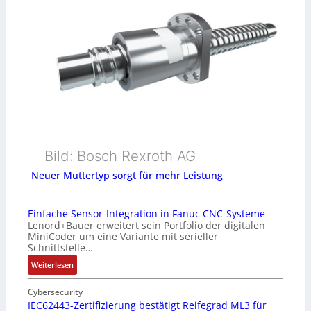
Bild: Bosch Rexroth AG
Neuer Muttertyp sorgt für mehr Leistung
Einfache Sensor-Integration in Fanuc CNC-Systeme
Lenord+Bauer erweitert sein Portfolio der digitalen
MiniCoder um eine Variante mit serieller
Schnittstelle…
:
Weiterlesen
E
i
Cybersecurity
n
IEC62443-Zertifizierung bestätigt Reifegrad ML3 für