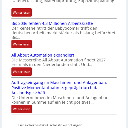
Datenerfassung, Materialprüfung, Kapazitätsplanung.
s
m
r
n
…
e
u
u
F
:
Weiterlesen
I
l
n
a
K
n
t
g
n
Bis 2036 fehlen 4,3 Millionen Arbeitskräfte
I
t
i
b
u
Der Renteneintritt der Babyboomer trifft den
b
e
v
e
c
deutschen Arbeitsmarkt stärker als bislang befürchtet:
r
g
a
Bis…
s
C
a
r
r
t
N
:
Weiterlesen
u
a
i
ä
C
B
c
t
a
t
-
All About Automation expandiert
i
h
i
b
i
S
Die Messereihe All About Automation findet 2027
s
t
o
l
g
erstmals in den Niederlanden statt. Und…
y
2
S
n
e
t
s
0
:
Weiterlesen
t
v
S
R
t
3
A
r
o
t
e
e
Auftragseingang im Maschinen- und Anlagenbau:
6
l
u
n
e
i
m
Positive Momentaufnahme, geprägt durch das
f
l
k
A
u
f
e
Auslandsgeschäft
e
A
t
G
e
e
Die Unternehmen im Maschinen- und Anlagenbau
h
b
u
V
r
können in Summe auf ein leicht positives…
g
l
o
r
u
u
r
:
Weiterlesen
e
u
n
n
a
A
n
t
d
g
d
u
4
A
R
M
Für sicherheitskritische Anwendungen
f
,
u
o