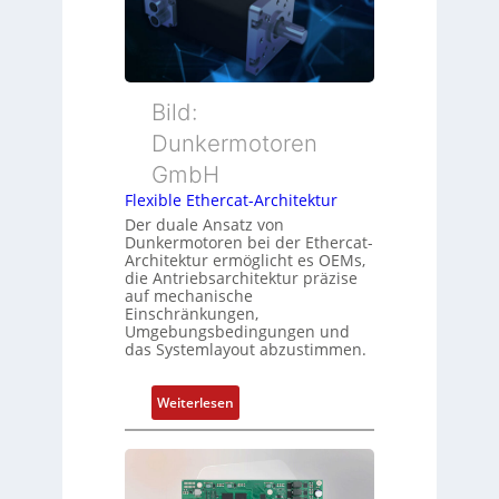
u
w
s
t
a
m
t
c
e
e
h
s
r
Bild:
u
s
t
n
u
Dunkermotoren
y
g
n
GmbH
p
g
s
Flexible Ethercat-Architektur
u
o
Der duale Ansatz von
n
Dunkermotoren bei der Ethercat-
r
d
Architektur ermöglicht es OEMs,
g
die Antriebsarchitektur präzise
Z
t
auf mechanische
u
Einschränkungen,
f
s
Umgebungsbedingungen und
ü
das Systemlayout abzustimmen.
t
r
a
m
n
:
Weiterlesen
e
d
F
h
s
l
r
ü
e
L
b
x