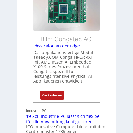
e
e
i
i
r
b
s
w
l
t
a
e
u
c
E
n
h
t
Bild: Congatec AG
g
u
h
Physical-AI an der Edge
n
e
Das applikationsfertige Modul
g
r
aReady.COM Conga-HPC/cRX1
c
mit AMD Ryzen AI Embedded
X100 Series Prozessoren hat
a
Congatec speziell für
t
leistungsintensive Physical-AI-
-
Applikationen entwickelt.
A
r
:
Weiterlesen
c
P
h
h
Industrie-PC
i
y
19-Zoll-Industrie-PC lässt sich flexibel
t
s
für die Anwendung konfigurieren
e
i
ICO Innovative Computer bietet mit dem
k
Controlmaster 1785 einen
c