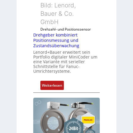
Bild: Lenord,
Bauer & Co.
GmbH
Drehzahl- und Positionssensor
Drehgeber kombiniert
Positionsmessung und
Zustandsüberwachung
Lenord+Bauer erweitert sein
Portfolio digitaler MiniCoder um
eine Variante mit serieller
Schnittstelle für Fanuc-
Umrichtersysteme.
:
Weiterlesen
D
r
e
h
g
e
b