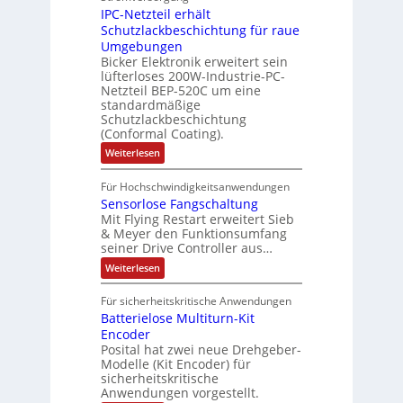
r
M
l
IPC-Netzteil erhält
f
S
a
o
e
i
e
e
Schutzlackbeschichtung für raue
P
n
m
s
l
r
k
Umgebungen
N
d
m
a
z
l
Bicker Elektronik erweitert sein
t
o
s
t
i
i
lüfterloses 200W-Industrie-PC-
d
r
g
i
u
e
o
Netzteil BEP-520C um eine
i
e
l
o
standardmäßige
l
n
s
e
s
Schutzlackbeschichtung
n
e
e
m
c
(Conformal Coating).
c
e
i
n
h
t
h
:
Weiterlesen
x
A
e
2
I
ä
p
r
0
P
A
f
Für Hochschwindigkeitsanwendungen
a
u
C
b
u
n
t
Sensorlose Fangschaltung
-
n
e
d
t
N
Mit Flying Restart erweitert Sieb
d
i
4
e
o
& Meyer den Funktionsumfang
0
i
t
t
seiner Drive Controller aus…
m
A
z
e
s
t
a
:
Weiterlesen
r
k
e
S
t
i
t
e
r
i
Für sicherheitskritische Anwendungen
l
n
ä
e
Batterielose Multiturn-Kit
o
s
f
r
o
Encoder
n
h
r
t
Posital hat zwei neue Drehgeber-
g
ä
l
e
Modelle (Kit Encoder) für
l
o
e
sicherheitskritische
t
s
w
S
Anwendungen vorgestellt.
e
ä