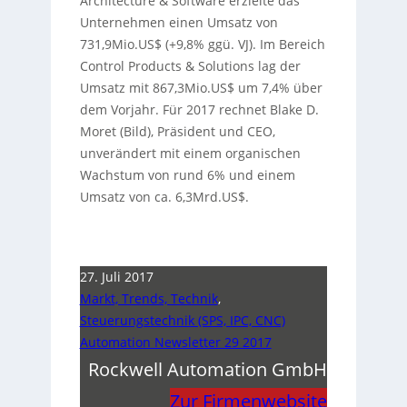
Architecture & Software erzielte das
Unternehmen einen Umsatz von
731,9Mio.US$ (+9,8% ggü. VJ). Im Bereich
Control Products & Solutions lag der
Umsatz mit 867,3Mio.US$ um 7,4% über
dem Vorjahr. Für 2017 rechnet Blake D.
Moret (Bild), Präsident und CEO,
unverändert mit einem organischen
Wachstum von rund 6% und einem
Umsatz von ca. 6,3Mrd.US$.
27. Juli 2017
Markt, Trends, Technik
,
Steuerungstechnik (SPS, IPC, CNC)
Automation Newsletter 29 2017
Rockwell Automation GmbH
Zur Firmenwebsite