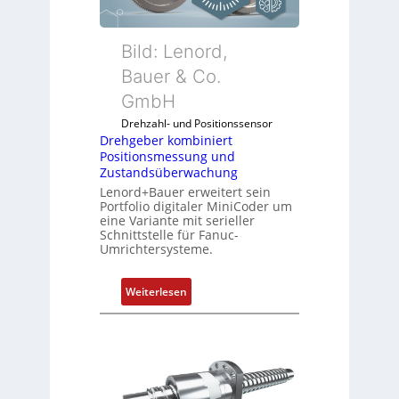
e
r
k
Bild: Lenord,
o
Bauer & Co.
m
GmbH
b
i
Drehzahl- und Positionssensor
n
Drehgeber kombiniert
Positionsmessung und
i
Zustandsüberwachung
e
Lenord+Bauer erweitert sein
r
Portfolio digitaler MiniCoder um
t
eine Variante mit serieller
P
Schnittstelle für Fanuc-
Umrichtersysteme.
o
s
i
:
Weiterlesen
t
D
i
r
o
e
n
h
s
g
m