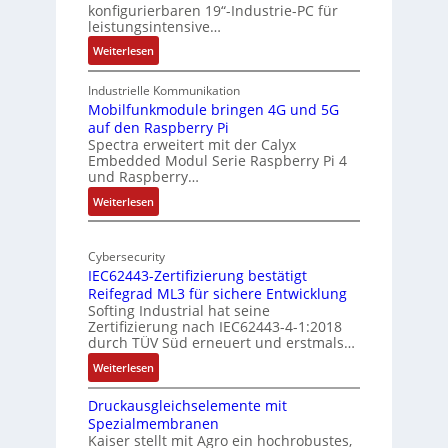
konfigurierbaren 19“-Industrie-PC für
t
a
leistungsintensive…
u
l
:
Weiterlesen
r
-
1
A
9
Industrielle Kommunikation
I
-
Mobilfunkmodule bringen 4G und 5G
a
auf den Raspberry Pi
Z
Spectra erweitert mit der Calyx
n
o
Embedded Modul Serie Raspberry Pi 4
l
d
und Raspberry…
l
e
:
Weiterlesen
-
r
M
I
E
o
n
d
Cybersecurity
b
d
g
IEC62443-Zertifizierung bestätigt
i
u
e
Reifegrad ML3 für sichere Entwicklung
l
s
Softing Industrial hat seine
f
t
Zertifizierung nach IEC62443-4-1:2018
u
r
durch TÜV Süd erneuert und erstmals…
n
i
:
Weiterlesen
k
e
I
m
-
Druckausgleichselemente mit
E
o
P
Spezialmembranen
C
d
C
Kaiser stellt mit Agro ein hochrobustes,
6
u