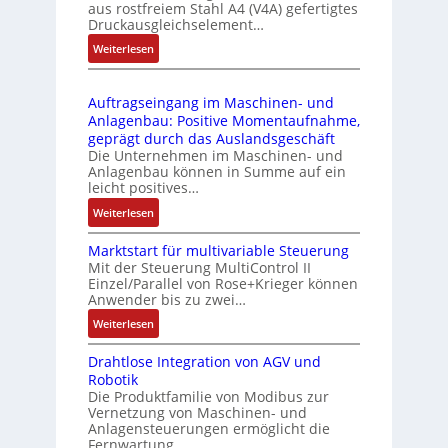
l
aus rostfreiem Stahl A4 (V4A) gefertigtes
2
l
ä
Druckausgleichselement…
4
e
s
:
Weiterlesen
4
b
s
D
3
r
t
r
-
i
s
Auftragseingang im Maschinen- und
u
Z
n
i
Anlagenbau: Positive Momentaufnahme,
c
e
g
c
geprägt durch das Auslandsgeschäft
k
r
e
h
Die Unternehmen im Maschinen- und
a
t
Anlagenbau können in Summe auf ein
n
f
u
i
leicht positives…
4
l
s
f
G
e
:
Weiterlesen
g
i
u
x
A
l
z
n
i
Marktstart für multivariable Steuerung
u
e
i
Mit der Steuerung MultiControl II
d
b
f
i
e
Einzel/Parallel von Rose+Krieger können
5
e
t
c
Anwender bis zu zwei…
r
G
l
r
h
u
a
:
Weiterlesen
f
a
s
n
u
M
ü
g
e
g
Drahtlose Integration von AGV und
f
a
r
s
l
b
Robotik
d
r
d
e
e
e
Die Produktfamilie von Modibus zur
e
k
i
i
m
Vernetzung von Maschinen- und
s
n
t
e
n
Anlagensteuerungen ermöglicht die
e
t
R
s
A
g
Fernwartung…
n