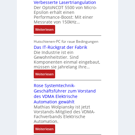
e
n
n
Verbesserte Lasertriangulation
a
g
x
A
Der OptoNCDT 5500 von Micro-
t
t
a
p
Epsilon erhält einen
r
w
t
n
Performance-Boost: Mit einer
a
b
i
e
Messrate von 150kHz…
g
n
e
c
r
i
d
:
Weiterlesen
i
k
i
m
i
V
t
l
e
M
e
e
s
Hutschienen-PC für raue Bedingungen
u
l
a
r
r
Das IT-Rückgrat der Fabrik
k
n
o
s
Die Industrie ist ein
t
b
r
g
s
c
Gewohnheitstier. Sind
e
ä
e
Komponenten einmal eingebaut,
h
s
f
M
müssen sie jahrelang ihre…
i
s
t
u
n
:
Weiterlesen
e
e
l
e
D
r
t
n
Rose Systemtechnik-
a
t
i
Geschäftsführer zum Vorstand
-
s
e
t
des VDMA Elektrische
u
I
L
u
Automation gewählt
n
T
a
r
Mathias Wolpiansky ist jetzt
d
-
s
n
Vorstands-Mitglied des VDMA-
A
R
e
Fachverbands Elektrische
-
n
ü
r
Automation.
K
l
c
t
i
:
Weiterlesen
a
k
r
t
R