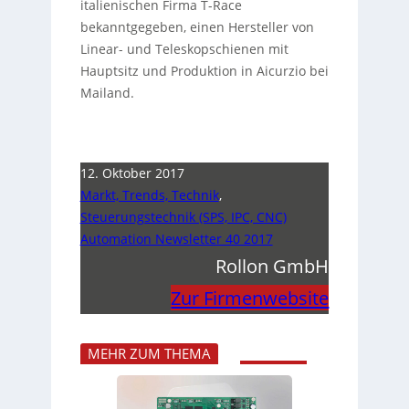
italienischen Firma T-Race
bekanntgegeben, einen Hersteller von
Linear- und Teleskopschienen mit
Hauptsitz und Produktion in Aicurzio bei
Mailand.
12. Oktober 2017
Markt, Trends, Technik
,
Steuerungstechnik (SPS, IPC, CNC)
Automation Newsletter 40 2017
Rollon GmbH
Zur Firmenwebsite
MEHR ZUM THEMA