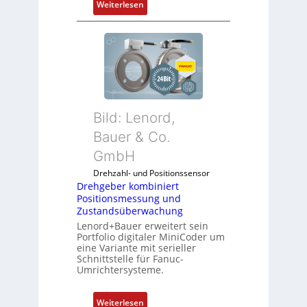
:
Weiterlesen
e
d
D
n
i
r
4
e
e
G
A
h
u
n
g
n
w
e
d
e
b
5
n
Bild: Lenord,
e
G
d
r
Bauer & Co.
a
u
k
u
GmbH
n
o
f
g
Drehzahl- und Positionssensor
m
d
k
Drehgeber kombiniert
b
e
o
Positionsmessung und
i
n
Zustandsüberwachung
n
n
R
Lenord+Bauer erweitert sein
f
i
Portfolio digitaler MiniCoder um
a
i
eine Variante mit serieller
e
s
g
Schnittstelle für Fanuc-
r
p
Umrichtersysteme.
u
t
b
r
P
e
i
:
Weiterlesen
o