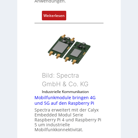
Anwendungen.
m
e
:
Weiterlesen
n
1
t
9
e
-
m
Z
i
o
t
l
S
l
p
-
e
I
Bild: Spectra
z
n
i
GmbH & Co. KG
d
a
Industrielle Kommunikation
u
l
Mobilfunkmodule bringen 4G
s
m
und 5G auf den Raspberry Pi
t
e
Spectra erweitert mit der Calyx
r
m
Embedded Modul Serie
i
Raspberry Pi 4 und Raspberry Pi
b
5 um industrielle
e
r
Mobilfunkkonnektivität.
-
a