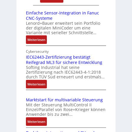
r
e
D
s
r
r
r
i
Einfache Sensor-Integration in Fanuc
y
e
e
CNC-Systeme
t
P
n
h
Lenord+Bauer erweitert sein Portfolio
i
i
der digitalen MiniCoder um eine
g
o
Variante mit serieller Schnittstelle…
e
n
:
Weiterlesen
b
s
E
e
m
i
Cybersecurity
r
e
n
IEC62443-Zertifizierung bestätigt
k
s
Reifegrad ML3 für sichere Entwicklung
f
o
Softing Industrial hat seine
s
a
Zertifizierung nach IEC62443-4-1:2018
m
c
u
durch TÜV Süd erneuert und erstmals…
b
h
n
:
Weiterlesen
i
e
g
I
S
n
u
E
e
i
n
Marktstart für multivariable Steuerung
C
n
e
Mit der Steuerung MultiControl II
d
6
s
r
Einzel/Parallel von Rose+Krieger können
Z
2
o
Anwender bis zu zwei…
t
u
4
r
P
:
Weiterlesen
4
s
-
M
o
3
I
t