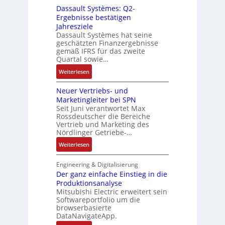
g
g
i
Dassault Systèmes: Q2-
E
o
e
r
a
Ergebnisse bestätigen
n
s
n
a
n
Jahresziele
c
e
b
t
g
Dassault Systèmes hat seine
o
S
a
d
geschätzten Finanzergebnisse
u
d
y
u
gemäß IFRS für das zweite
e
l
e
s
Quartal sowie…
:
r
a
r
t
P
F
:
t
Weiterlesen
e
o
a
D
i
m
s
b
Neuer Vertriebs- und
a
o
t
i
r
Marketingleiter bei SPN
s
n
e
t
Seit Juni verantwortet Max
i
s
c
Rossdeutscher die Bereiche
i
k
a
h
Vertrieb und Marketing des
v
u
Nördlinger Getriebe-…
n
e
l
i
:
Weiterlesen
M
t
k
N
o
S
-
e
m
Engineering & Digitalisierung
y
G
u
Der ganz einfache Einstieg in die
e
s
e
Produktionsanalyse
e
n
t
s
Mitsubishi Electric erweitert sein
r
t
è
Softwareportfolio um die
c
V
a
m
browserbasierte
h
e
u
e
DataNavigateApp.
ä
r
f
s