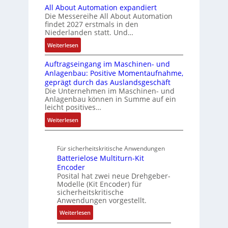
i
e
All About Automation expandiert
i
R
t
t
n
o
S
Die Messereihe All About Automation
s
e
e
S
d
n
findet 2027 erstmals in den
t
2
i
m
t
v
s
Niederlanden statt. Und…
e
0
f
e
r
o
ü
u
:
Weiterlesen
3
e
u
n
b
e
A
6
g
k
A
r
Auftragseingang im Maschinen- und
e
l
f
r
t
G
Anlagenbau: Positive Momentaufnahme,
u
l
r
e
a
u
V
geprägt durch das Auslandsgeschäft
n
A
h
w
d
r
u
Die Unternehmen im Maschinen- und
g
b
l
M
a
Anlagenbau können in Summe auf ein
n
o
e
L
c
leicht positives…
d
u
n
3
h
R
:
Weiterlesen
t
4
f
o
u
A
A
,
ü
b
n
u
u
3
r
o
Für sicherheitskritische Anwendungen
f
g
t
M
s
t
Batterielose Multiturn-Kit
t
o
i
i
i
Encoder
r
m
l
c
Posital hat zwei neue Drehgeber-
k
a
a
l
h
Modelle (Kit Encoder) für
g
t
i
sicherheitskritische
e
s
i
Anwendungen vorgestellt.
o
r
e
o
n
e
:
Weiterlesen
i
n
e
E
B
n