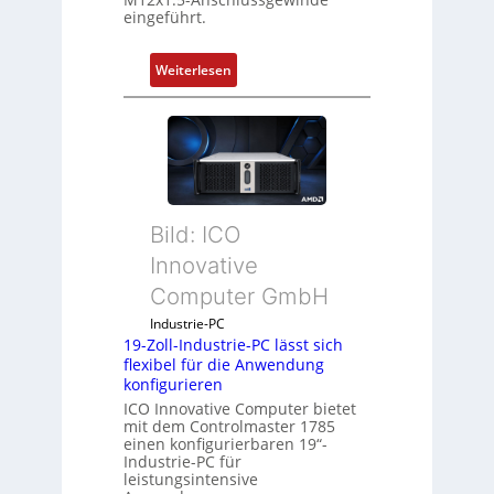
eingeführt.
:
Weiterlesen
D
r
u
c
k
a
Bild: ICO
u
s
Innovative
g
Computer GmbH
l
e
Industrie-PC
19-Zoll-Industrie-PC lässt sich
i
flexibel für die Anwendung
c
konfigurieren
h
ICO Innovative Computer bietet
s
mit dem Controlmaster 1785
e
einen konfigurierbaren 19“-
Industrie-PC für
l
leistungsintensive
e