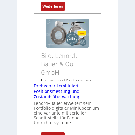
P
n
:
Weiterlesen
C
e
M
l
n
o
ä
b
s
i
s
l
t
f
s
u
i
Bild: Lenord,
n
c
k
Bauer & Co.
h
m
f
GmbH
o
l
Drehzahl- und Positionssensor
d
e
Drehgeber kombiniert
u
x
Positionsmessung und
l
i
Zustandsüberwachung
e
b
Lenord+Bauer erweitert sein
b
e
Portfolio digitaler MiniCoder um
eine Variante mit serieller
r
l
Schnittstelle für Fanuc-
i
f
Umrichtersysteme.
n
ü
g
r