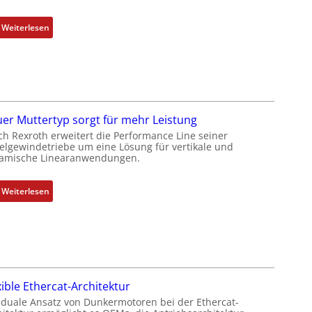
m
b
:
Weiterlesen
i
D
n
r
i
e
e
h
r
g
t
e
er Muttertyp sorgt für mehr Leistung
P
b
ch Rexroth erweitert die Performance Line seiner
o
e
elgewindetriebe um eine Lösung für vertikale und
amische Linearanwendungen.
s
r
i
k
t
o
:
Weiterlesen
i
m
N
o
b
e
n
i
u
s
n
e
m
i
r
e
e
M
xible Ethercat-Architektur
s
r
u
 duale Ansatz von Dunkermotoren bei der Ethercat-
s
t
t