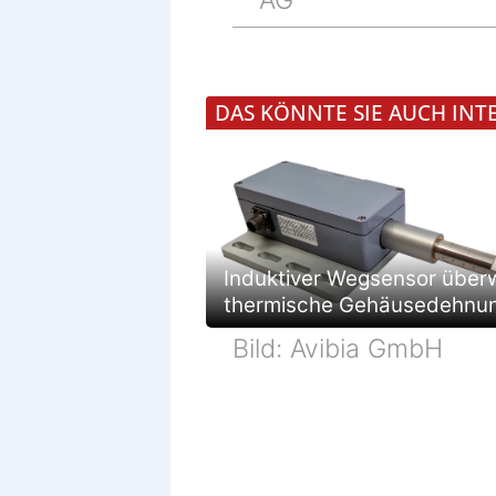
AG
DAS KÖNNTE SIE AUCH INT
Induktiver Wegsensor über
thermische Gehäusedehnu
Bild: Avibia GmbH