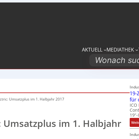
AKTUELL
MEDIATHEK
Search
Indu
19-Z
für
ctric: Umsatzplus im 1. Halbjahr 2017
ICO 
Cont
19“-
: Umsatzplus im 1. Halbjahr
Weit
Indu