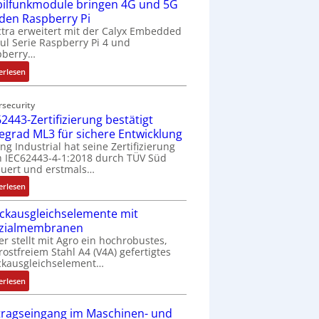
ilfunkmodule bringen 4G und 5G
-
Z
 den Raspberry Pi
o
tra erweitert mit der Calyx Embedded
l Serie Raspberry Pi 4 und
l
pberry…
l
-
:
erlesen
I
M
n
o
rsecurity
d
b
2443-Zertifizierung bestätigt
u
i
fegrad ML3 für sichere Entwicklung
s
l
ing Industrial hat seine Zertifizierung
t
f
 IEC62443-4-1:2018 durch TÜV Süd
r
u
uert und erstmals…
i
n
:
erlesen
e
k
I
-
m
ckausgleichselemente mit
E
P
o
zialmembranen
C
C
d
er stellt mit Agro ein hochrobustes,
6
l
u
rostfreiem Stahl A4 (V4A) gefertigtes
2
ä
l
ckausgleichselement…
4
s
e
:
4
erlesen
s
b
D
3
t
r
r
-
tragseingang im Maschinen- und
s
i