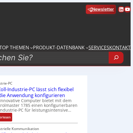
Linke
Yo
Newsletter
TOP THEMEN
PRODUKT-DATENBANK
SERVICES
KONTAKT
strie-PC
oll-Industrie-PC lässt sich flexibel
 die Anwendung konfigurieren
Innovative Computer bietet mit dem
rolmaster 1785 einen konfigurierbaren
Industrie-PC für leistungsintensive…
:
erlesen
1
9
strielle Kommunikation