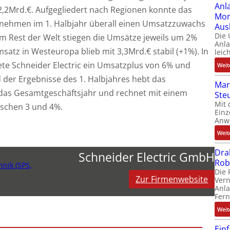
Anl
2,2Mrd.€. Aufgegliedert nach Regionen konnte das
Mom
nehmen im 1. Halbjahr überall einen Umsatzzuwachs
Aus
Die
m Rest der Welt stiegen die Umsätze jeweils um 2%
Anl
msatz in Westeuropa blieb mit 3,3Mrd.€ stabil (+1%). In
leic
nete Schneider Electric ein Umsatzplus von 6% und
Weit
 der Ergebnisse des 1. Halbjahres hebt das
Mar
das Gesamtgeschäftsjahr und rechnet mit einem
Ste
Mit 
schen 3 und 4%.
Einz
Anw
Weit
Dra
Schneider Electric GmbH
Rob
nik (SPS,
Die 
Zur Firmenwebsite
Ver
Anla
Fer
Weit
Ein