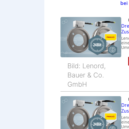
bei
Dre
Zu
Len
eine
Umr
Bild: Lenord,
Bauer & Co.
GmbH
Dre
Zu
Len
eine
Umr