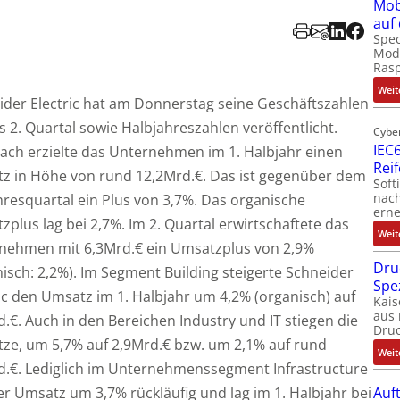
Mob
auf
Spec
Modu
Ras
Weit
ider Electric hat am Donnerstag seine Geschäftszahlen
s 2. Quartal sowie Halbjahreszahlen veröffentlicht.
Cybe
IEC6
ch erzielte das Unternehmen im 1. Halbjahr einen
Rei
z in Höhe von rund 12,2Mrd.€. Das ist gegenüber dem
Soft
nach
hresquartal ein Plus von 3,7%. Das organische
erne
plus lag bei 2,7%. Im 2. Quartal erwirtschaftete das
Weit
nehmen mit 6,3Mrd.€ ein Umsatzplus von 2,9%
Dru
isch: 2,2%). Im Segment Building steigerte Schneider
Spe
ic den Umsatz im 1. Halbjahr um 4,2% (organisch) auf
Kais
aus 
.€. Auch in den Bereichen Industry und IT stiegen die
Dru
ze, um 5,7% auf 2,9Mrd.€ bzw. um 2,1% auf rund
Weit
d.€. Lediglich im Unternehmenssegment Infrastructure
er Umsatz um 3,7% rückläufig und lag im 1. Halbjahr bei
Auf