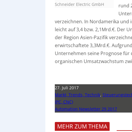
Schneider Electric GmbH
rund 
Unter
verzeichnen. In Nordamerika und i
leicht auf 3,4 bzw. 2,1Mrd.€. Der U
der Region Asien-Pazifik verzeich
erwirtschaftete 3,3Mrd.€. Aufgrund
Unternehmen seine Prognose für 
organischen Umsatzwachstum zwi
27. Juli 2017
Markt, Trends, Technik
,
Steuerungstech
IPC, CNC)
Automation Newsletter 29 2017
MEHR ZUM THEMA