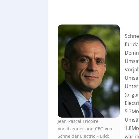
Schne
für da
Demna
Umsat
Vorja
Umsatz
Unter
(organ
Electr
5,3Mrd
Umsät
Jean-Pascal Tricoire,
1,8Mr
Vorsitzender und CEO von
Schneider Electric
–
Bild:
war d