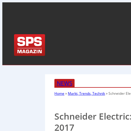
NEWS
Home
»
Markt, Trends, Technik
»
Schneider Ele
Schneider Electric
2017