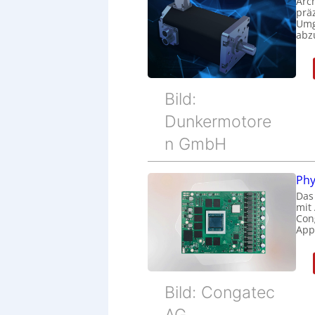
Arc
prä
Umg
abz
Bild:
Dunkermotore
n GmbH
Phy
Das
mit
Cong
Appl
Bild: Congatec