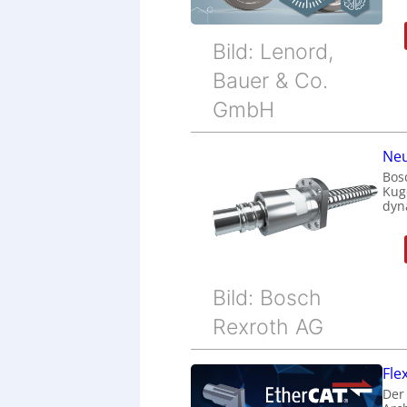
Bild: Lenord,
Bauer & Co.
GmbH
Neu
Bos
Kug
dyn
Bild: Bosch
Rexroth AG
Fle
Der