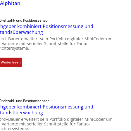
 Alphitan
Drehzahl- und Positionssensor
hgeber kombiniert Positionsmessung und
standsüberwachung
ord+Bauer erweitert sein Portfolio digitaler MiniCoder um
 Variante mit serieller Schnittstelle für Fanuc-
ichtersysteme.
:
Weiterlesen
D
r
e
h
g
e
Drehzahl- und Positionssensor
b
hgeber kombiniert Positionsmessung und
e
standsüberwachung
r
ord+Bauer erweitert sein Portfolio digitaler MiniCoder um
k
 Variante mit serieller Schnittstelle für Fanuc-
ichtersysteme.
o