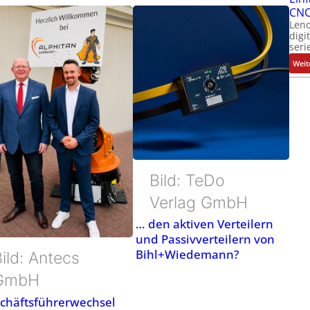
CNC
Leno
digi
seri
Weit
Bild: TeDo
Verlag GmbH
… den aktiven Verteilern
und Passivverteilern von
Bihl+Wiedemann?
ild: Antecs
GmbH
chäftsführerwechsel