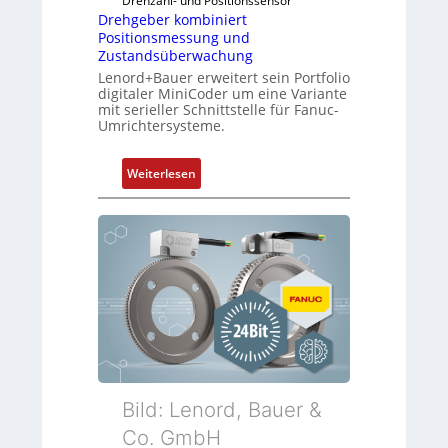
Drehzahl- und Positionssensor
l
f
Drehgeber kombiniert
e
ü
Positionsmessung und
b
Zustandsüberwachung
r
r
Lenord+Bauer erweitert sein Portfolio
d
i
digitaler MiniCoder um eine Variante
i
mit serieller Schnittstelle für Fanuc-
n
e
Umrichtersysteme.
g
A
e
n
:
n
Weiterlesen
w
D
4
e
r
G
n
e
u
d
h
n
u
g
d
n
e
5
g
b
G
k
e
a
o
r
u
n
k
f
f
o
d
Bild: Lenord, Bauer &
i
m
e
Co. GmbH
g
b
n