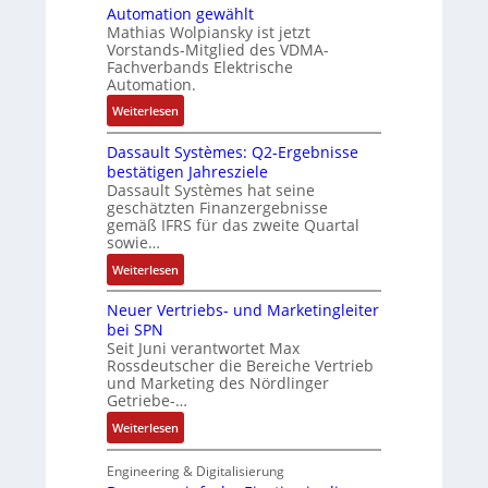
t
Automation gewählt
-
I
L
u
Mathias Wolpiansky ist jetzt
u
T
a
r
Vorstands-Mitglied des VDMA-
n
-
s
Fachverbands Elektrische
n
d
R
e
Automation.
-
A
ü
r
K
:
Weiterlesen
n
c
t
i
R
l
k
r
t
Dassault Systèmes: Q2-Ergebnisse
o
a
g
i
bestätigen Jahresziele
E
s
g
r
a
Dassault Systèmes hat seine
n
e
e
a
n
geschätzten Finanzergebnisse
c
S
n
t
gemäß IFRS für das zweite Quartal
g
o
y
b
sowie…
d
u
d
s
a
e
l
:
Weiterlesen
e
t
u
r
a
D
r
e
:
F
Neuer Vertriebs- und Marketingleiter
t
a
m
P
a
bei SPN
i
s
t
o
b
Seit Juni verantwortet Max
o
s
e
s
Rossdeutscher die Bereiche Vertrieb
r
n
a
c
und Marketing des Nördlinger
i
i
u
Getriebe-…
h
t
k
l
n
i
:
Weiterlesen
t
i
v
N
S
k
e
e
Engineering & Digitalisierung
y
-
M