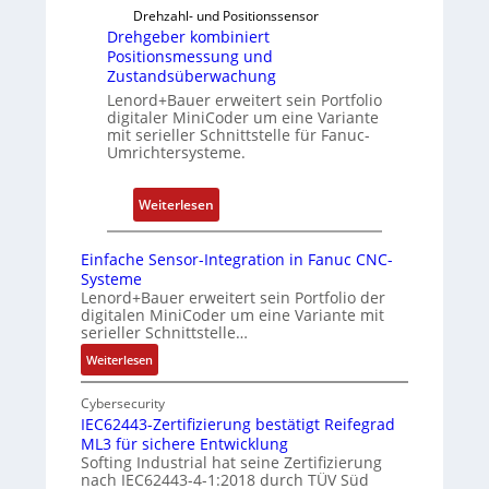
u
Drehzahl- und Positionssensor
i
R
r
Drehgeber kombiniert
n
a
i
Positionsmessung und
i
s
Zustandsüberwachung
e
e
p
Lenord+Bauer erweitert sein Portfolio
r
r
b
digitaler MiniCoder um eine Variante
e
mit serieller Schnittstelle für Fanuc-
t
e
n
Umrichtersysteme.
P
r
o
r
:
s
y
Weiterlesen
D
i
P
r
t
i
Einfache Sensor-Integration in Fanuc CNC-
e
i
Systeme
h
o
Lenord+Bauer erweitert sein Portfolio der
digitalen MiniCoder um eine Variante mit
g
n
serieller Schnittstelle…
e
s
:
Weiterlesen
b
m
E
e
e
i
Cybersecurity
r
s
n
IEC62443-Zertifizierung bestätigt Reifegrad
k
s
ML3 für sichere Entwicklung
f
o
u
Softing Industrial hat seine Zertifizierung
a
nach IEC62443-4-1:2018 durch TÜV Süd
m
n
c