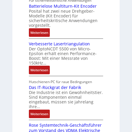
Für sicherheitskritische Anwendungen
f
t
ü
M
o
n
Batterielose Multiturn-Kit Encoder
t
o
r
i
t
Posital hat zwei neue Drehgeber-
g
r
m
s
l
Modelle (Kit Encoder) für
i
a
a
i
l
sicherheitskritische Anwendungen
k
g
t
vorgestellt.
c
i
s
i
h
o
:
Weiterlesen
e
o
e
n
B
i
n
r
e
Verbesserte Lasertriangulation
a
n
e
e
n
Der OptoNCDT 5500 von Micro-
t
g
x
Epsilon erhält einen Performance-
E
A
t
a
Boost: Mit einer Messrate von
p
n
r
e
n
150kHz…
a
t
b
r
g
n
w
:
e
Weiterlesen
i
i
d
i
V
i
e
m
i
c
e
t
Hutschienen-PC für raue Bedingungen
l
M
e
k
r
s
Das IT-Rückgrat der Fabrik
o
a
r
Die Industrie ist ein Gewohnheitstier.
l
b
k
s
s
Sind Komponenten einmal
t
u
e
r
e
eingebaut, müssen sie jahrelang
c
n
s
ä
M
ihre…
h
g
s
f
u
i
:
Weiterlesen
e
t
l
n
D
r
e
t
e
Rose Systemtechnik-Geschäftsführer
a
t
i
n
zum Vorstand des VDMA Elektrische
s
e