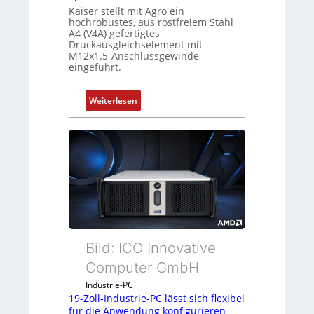
Kaiser stellt mit Agro ein
hochrobustes, aus rostfreiem Stahl
A4 (V4A) gefertigtes
Druckausgleichselement mit
M12x1.5-Anschlussgewinde
eingeführt.
:
Weiterlesen
D
r
u
c
k
a
u
s
g
Bild: ICO Innovative
l
e
Computer GmbH
i
Industrie-PC
c
19-Zoll-Industrie-PC lässt sich flexibel
h
für die Anwendung konfigurieren