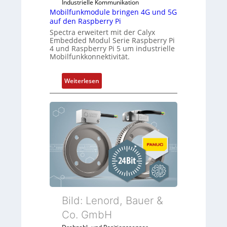
i
m
Industrielle Kommunikation
e
Mobilfunkmodule bringen 4G und 5G
b
auf den Raspberry Pi
-
r
Spectra erweitert mit der Calyx
P
a
Embedded Modul Serie Raspberry Pi
C
n
4 und Raspberry Pi 5 um industrielle
l
e
Mobilfunkkonnektivität.
ä
n
s
:
Weiterlesen
s
M
t
o
s
b
i
i
c
l
h
f
f
u
l
n
e
k
x
m
i
o
Bild: Lenord, Bauer &
b
d
Co. GmbH
e
u
l