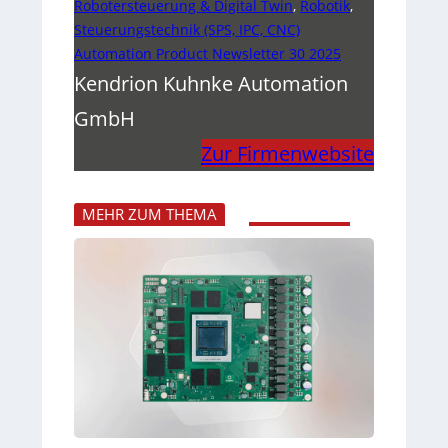
Robotersteuerung & Digital Twin
,
Robotik
,
Steuerungstechnik (SPS, IPC, CNC)
Automation Product Newsletter 30 2025
Kendrion Kuhnke Automation
GmbH
Zur Firmenwebsite
MEHR ZUM THEMA