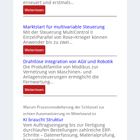
erneuert und erstmals…
b
g
h
:
Weiterlesen
i
u
e
I
S
n
n
E
e
i
d
Marktstart für multivariable Steuerung
C
n
e
Z
Mit der Steuerung MultiControl II
6
s
r
u
Einzel/Parallel von Rose+Krieger können
2
o
Anwender bis zu zwei…
t
s
4
r
P
t
:
Weiterlesen
4
-
M
o
a
3
I
Drahtlose Integration von AGV und Robotik
a
s
n
-
n
Die Produktfamilie von Modibus zur
r
Z
i
d
t
Vernetzung von Maschinen- und
k
e
e
t
s
Anlagensteuerungen ermöglicht die
t
r
Fernwartung…
g
i
ü
s
t
r
o
b
:
Weiterlesen
t
i
a
D
n
e
a
f
t
r
s
r
r
i
i
Warum Prozessmodellierung der Schlüssel zur
a
m
w
t
z
o
h
echten Automatisierung im Mittelstand ist
f
e
a
i
n
KI braucht Struktur
t
ü
s
c
e
i
Vom Auftragseingang bis zur Fertigung
l
r
s
h
r
n
durchlaufen Bestellungen zahlreiche ERP-
o
m
Schritte – Datenerfassung, Materialprüfung,
u
u
u
F
s
u
Kapazitätsplanung.…