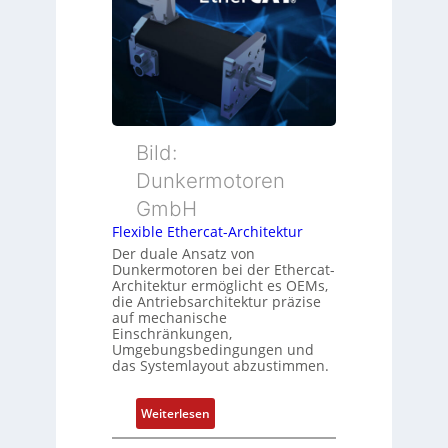
b
i
r
e
o
M
r
n
u
w
s
t
a
m
t
c
e
e
h
s
r
Bild:
u
s
t
n
u
Dunkermotoren
y
g
n
GmbH
p
g
s
Flexible Ethercat-Architektur
u
o
Der duale Ansatz von
n
Dunkermotoren bei der Ethercat-
r
d
Architektur ermöglicht es OEMs,
g
die Antriebsarchitektur präzise
Z
t
auf mechanische
u
Einschränkungen,
f
s
Umgebungsbedingungen und
ü
das Systemlayout abzustimmen.
t
r
a
m
n
:
Weiterlesen
e
d
F
h