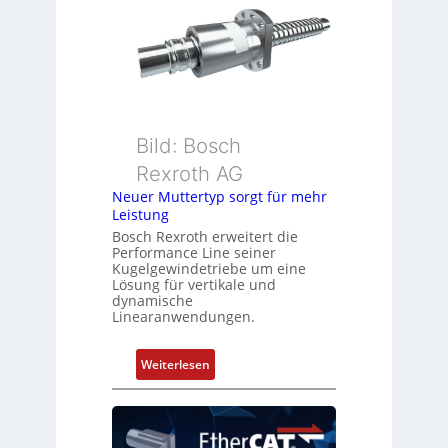
n
h
s
g
m
e
e
b
s
e
s
r
u
k
Bild: Bosch
n
o
Rexroth AG
g
m
Neuer Muttertyp sorgt für mehr
u
b
Leistung
n
i
Bosch Rexroth erweitert die
d
n
Performance Line seiner
Z
i
Kugelgewindetriebe um eine
u
Lösung für vertikale und
e
dynamische
s
r
Linearanwendungen.
t
t
a
P
:
Weiterlesen
n
o
N
d
s
e
s
i
u
ü
t
e