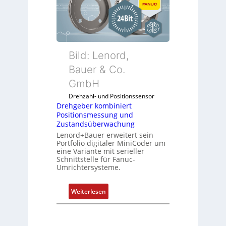
e
b
e
r
k
Bild: Lenord,
o
Bauer & Co.
m
GmbH
b
i
Drehzahl- und Positionssensor
n
Drehgeber kombiniert
Positionsmessung und
i
Zustandsüberwachung
e
Lenord+Bauer erweitert sein
r
Portfolio digitaler MiniCoder um
t
eine Variante mit serieller
P
Schnittstelle für Fanuc-
Umrichtersysteme.
o
s
i
:
Weiterlesen
t
D
i
r
o
e