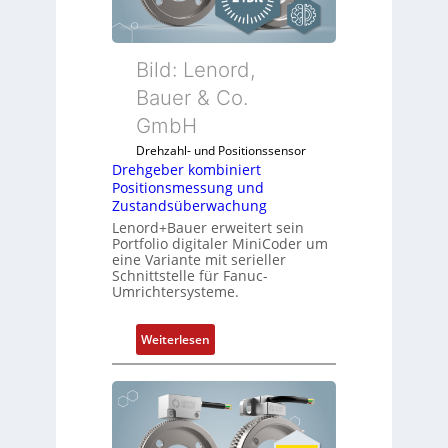
Bild: Lenord,
Bauer & Co.
GmbH
Drehzahl- und Positionssensor
Drehgeber kombiniert
Positionsmessung und
Zustandsüberwachung
Lenord+Bauer erweitert sein
Portfolio digitaler MiniCoder um
eine Variante mit serieller
Schnittstelle für Fanuc-
Umrichtersysteme.
:
Weiterlesen
D
r
e
h
g