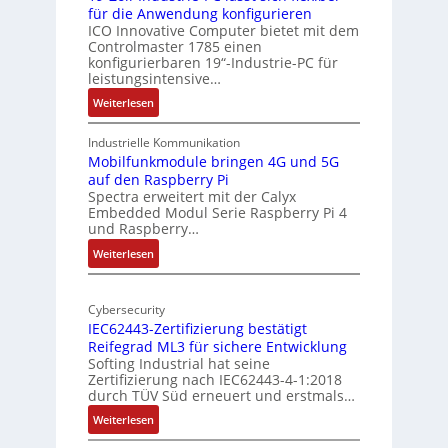
s
für die Anwendung konfigurieren
e
i
ICO Innovative Computer bietet mit dem
k
Controlmaster 1785 einen
c
konfigurierbaren 19“-Industrie-PC für
t
a
leistungsintensive…
u
l
:
Weiterlesen
r
-
1
A
9
Industrielle Kommunikation
I
-
Mobilfunkmodule bringen 4G und 5G
a
auf den Raspberry Pi
Z
Spectra erweitert mit der Calyx
n
o
Embedded Modul Serie Raspberry Pi 4
l
d
und Raspberry…
l
e
:
Weiterlesen
-
r
M
I
E
o
n
d
Cybersecurity
b
d
g
IEC62443-Zertifizierung bestätigt
i
u
e
Reifegrad ML3 für sichere Entwicklung
l
s
Softing Industrial hat seine
f
t
Zertifizierung nach IEC62443-4-1:2018
u
r
durch TÜV Süd erneuert und erstmals…
n
i
:
Weiterlesen
k
e
I
m
-