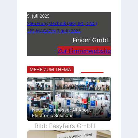
5. Juli 2025
Steuerungstechnik (SPS, IPC, CNC)
SPS-MAGAZIN 7 (Juli) 2025
Finder GmbH
Zur Firmenwebsite
MEHR ZUM THEMA
Neue Fachmesse: All About
Electronic Solutions
Bild: Easyfairs GmbH