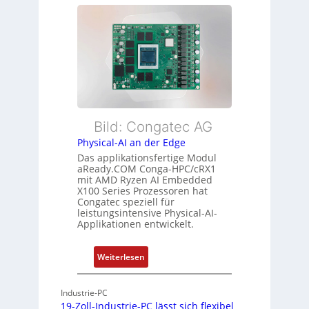
s
l
r
ü
e
L
b
x
e
e
i
i
r
b
s
w
l
t
a
e
u
c
E
n
h
t
Bild: Congatec AG
g
u
h
Physical-AI an der Edge
n
e
Das applikationsfertige Modul
g
r
aReady.COM Conga-HPC/cRX1
c
mit AMD Ryzen AI Embedded
X100 Series Prozessoren hat
a
Congatec speziell für
t
leistungsintensive Physical-AI-
-
Applikationen entwickelt.
A
r
:
Weiterlesen
c
P
h
h
Industrie-PC
i
y
19-Zoll-Industrie-PC lässt sich flexibel
t