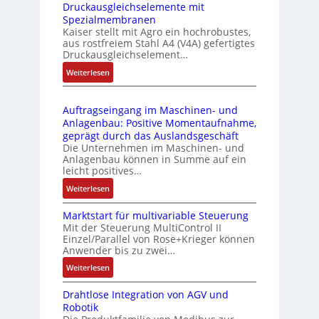
Druckausgleichselemente mit
E
o
P
Spezialmembranen
C
d
C
Kaiser stellt mit Agro ein hochrobustes,
6
u
l
aus rostfreiem Stahl A4 (V4A) gefertigtes
2
l
ä
Druckausgleichselement…
4
e
s
:
Weiterlesen
4
b
s
D
3
r
t
r
-
i
s
Auftragseingang im Maschinen- und
u
Z
n
i
Anlagenbau: Positive Momentaufnahme,
c
e
g
c
geprägt durch das Auslandsgeschäft
k
r
e
h
Die Unternehmen im Maschinen- und
a
t
Anlagenbau können in Summe auf ein
n
f
u
i
leicht positives…
4
l
s
f
G
e
:
Weiterlesen
g
i
u
x
A
l
z
n
i
Marktstart für multivariable Steuerung
u
e
i
Mit der Steuerung MultiControl II
d
b
f
i
e
Einzel/Parallel von Rose+Krieger können
5
e
t
c
Anwender bis zu zwei…
r
G
l
r
h
u
a
:
Weiterlesen
f
a
s
n
u
M
ü
g
e
g
Drahtlose Integration von AGV und
f
a
r
s
l
b
Robotik
d
r
d
e
e
e