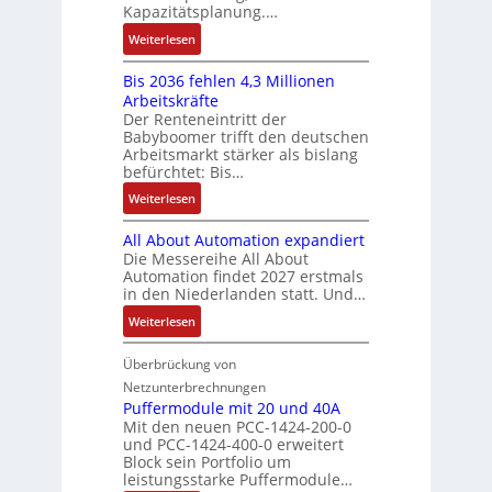
r
u
Q
Kapazitätsplanung.…
-
s
i
f
2
S
:
f
Weiterlesen
e
n
-
y
K
ü
b
a
E
s
Bis 2036 fehlen 4,3 Millionen
I
h
s
h
r
t
Arbeitskräfte
b
r
-
m
g
e
Der Renteneintritt der
r
e
u
e
Babyboomer trifft den deutschen
e
m
a
r
n
,
Arbeitsmarkt stärker als bislang
b
e
u
z
d
befürchtet: Bis…
g
n
c
u
M
e
i
:
Weiterlesen
h
m
a
p
s
B
t
V
r
r
All About Automation expandiert
s
i
S
o
k
ä
Die Messereihe All About
e
s
t
r
e
Automation findet 2027 erstmals
g
b
2
r
s
in den Niederlanden statt. Und…
t
t
e
0
u
t
i
d
:
Weiterlesen
s
3
k
a
n
u
A
t
6
t
n
g
r
l
Überbrückung von
ä
f
u
d
l
c
l
t
e
Netzunterbrechnungen
r
d
e
h
A
i
h
Puffermodule mit 20 und 40A
e
i
d
b
Mit den neuen PCC-1424-200-0
g
l
s
t
a
und PCC-1424-400-0 erweitert
o
e
e
V
Block sein Portfolio um
e
s
u
n
n
D
leistungsstarke Puffermodule…
r
A
t
J
4