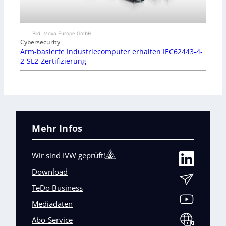
Bild: Moxa Europe GmbH
Cybersecurity
Arm-basierte Industriecomputer erhalten IEC62443-4-
2-SL2-Zertifizierung
Mehr Infos
Wir sind IVW geprüft!
Download
TeDo Business
Mediadaten
Abo-Service