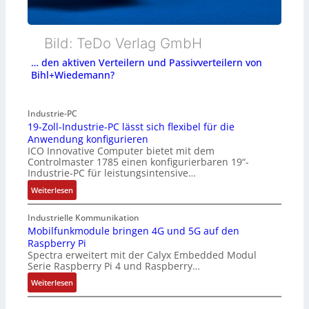
Bild: TeDo Verlag GmbH
… den aktiven Verteilern und Passivverteilern von
Bihl+Wiedemann?
Industrie-PC
19-Zoll-Industrie-PC lässt sich flexibel für die
Anwendung konfigurieren
ICO Innovative Computer bietet mit dem
Controlmaster 1785 einen konfigurierbaren 19“-
Industrie-PC für leistungsintensive…
:
Weiterlesen
1
9
Industrielle Kommunikation
-
Mobilfunkmodule bringen 4G und 5G auf den
Raspberry Pi
Z
Spectra erweitert mit der Calyx Embedded Modul
o
Serie Raspberry Pi 4 und Raspberry…
l
l
:
Weiterlesen
-
M
I
o