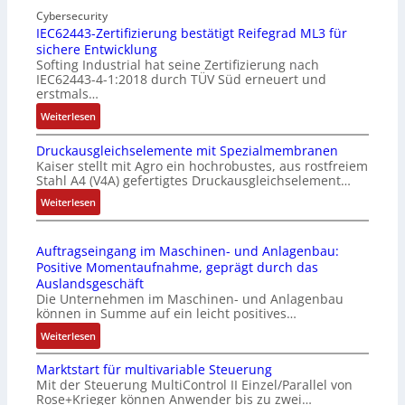
n
Cybersecurity
b
IEC62443-Zertifizierung bestätigt Reifegrad ML3 für
d
i
sichere Entwicklung
u
l
Softing Industrial hat seine Zertifizierung nach
s
f
IEC62443-4-1:2018 durch TÜV Süd erneuert und
t
u
erstmals…
r
n
:
Weiterlesen
i
k
I
e
m
Druckausgleichselemente mit Spezialmembranen
E
-
o
Kaiser stellt mit Agro ein hochrobustes, aus rostfreiem
C
P
d
Stahl A4 (V4A) gefertigtes Druckausgleichselement…
6
C
u
2
:
Weiterlesen
l
l
4
D
ä
e
4
r
s
b
Auftragseingang im Maschinen- und Anlagenbau:
3
u
s
r
Positive Momentaufnahme, geprägt durch das
-
c
t
i
Auslandsgeschäft
Z
k
s
n
Die Unternehmen im Maschinen- und Anlagenbau
e
a
i
g
können in Summe auf ein leicht positives…
r
u
c
e
:
Weiterlesen
t
s
h
n
A
i
g
f
4
Marktstart für multivariable Steuerung
u
f
l
l
G
Mit der Steuerung MultiControl II Einzel/Parallel von
f
i
e
e
u
Rose+Krieger können Anwender bis zu zwei…
t