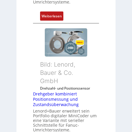
Umrichtersysteme.
:
Weiterlesen
D
r
e
h
g
e
b
Bild: Lenord,
e
r
Bauer & Co.
k
GmbH
o
Drehzahl- und Positionssensor
m
Drehgeber kombiniert
b
Positionsmessung und
i
Zustandsüberwachung
n
Lenord+Bauer erweitert sein
i
Portfolio digitaler MiniCoder um
eine Variante mit serieller
e
Schnittstelle für Fanuc-
r
Umrichtersysteme.