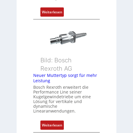
t
P
:
Weiterlesen
o
D
s
r
i
e
t
h
i
g
o
e
n
b
s
Bild: Bosch
e
m
Rexroth AG
r
e
k
Neuer Muttertyp sorgt für mehr
s
Leistung
o
s
m
Bosch Rexroth erweitert die
u
Performance Line seiner
b
n
Kugelgewindetriebe um eine
i
g
Lösung für vertikale und
n
dynamische
u
Linearanwendungen.
i
n
e
d
r
:
Weiterlesen
Z
t
N
u