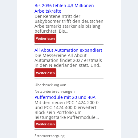
b
a
E
s
Bis 2036 fehlen 4,3 Millionen
I
h
s
h
r
t
Arbeitskräfte
b
r
-
m
g
e
Der Renteneintritt der
r
e
u
e
Babyboomer trifft den deutschen
e
m
a
r
n
,
Arbeitsmarkt stärker als bislang
b
e
u
z
d
befürchtet: Bis…
g
n
c
u
M
e
i
:
Weiterlesen
h
m
a
p
s
B
t
V
r
r
All About Automation expandiert
s
i
S
o
k
ä
Die Messereihe All About
e
s
t
r
e
Automation findet 2027 erstmals
g
b
2
r
s
in den Niederlanden statt. Und…
t
t
e
0
u
t
i
d
:
Weiterlesen
s
3
k
a
n
u
A
t
6
t
n
g
r
l
Überbrückung von
ä
f
u
d
l
c
l
t
e
Netzunterbrechnungen
r
d
e
h
A
i
h
Puffermodule mit 20 und 40A
e
i
d
b
Mit den neuen PCC-1424-200-0
g
l
s
t
a
und PCC-1424-400-0 erweitert
o
e
e
V
Block sein Portfolio um
e
s
u
n
n
D
leistungsstarke Puffermodule…
r
A
t
J
4
M
:
b
Weiterlesen
u
A
a
,
P
A
e
s
u
h
3
u
E
Stromversorgung
i
l
f
t
r
M