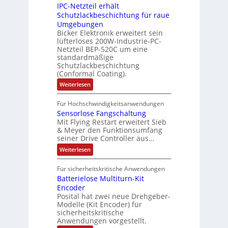
l
IPC-Netzteil erhält
f
S
a
o
e
i
e
e
Schutzlackbeschichtung für raue
P
n
m
s
l
r
k
Umgebungen
N
d
m
a
z
l
Bicker Elektronik erweitert sein
t
o
s
t
i
i
lüfterloses 200W-Industrie-PC-
d
r
g
i
u
e
o
Netzteil BEP-520C um eine
i
e
l
o
standardmäßige
l
n
s
e
s
Schutzlackbeschichtung
n
e
e
m
c
(Conformal Coating).
c
e
i
n
h
t
h
:
Weiterlesen
x
A
e
2
I
ä
p
r
0
P
A
f
Für Hochschwindigkeitsanwendungen
a
u
C
b
u
n
t
Sensorlose Fangschaltung
-
n
e
d
t
N
Mit Flying Restart erweitert Sieb
d
i
4
e
o
& Meyer den Funktionsumfang
0
i
t
t
seiner Drive Controller aus…
m
A
z
e
s
t
a
:
Weiterlesen
r
k
e
S
t
i
t
e
r
i
Für sicherheitskritische Anwendungen
l
n
ä
e
Batterielose Multiturn-Kit
o
s
f
r
o
Encoder
n
h
r
t
Posital hat zwei neue Drehgeber-
g
ä
l
e
Modelle (Kit Encoder) für
l
o
e
sicherheitskritische
t
s
w
S
Anwendungen vorgestellt.
e
ä
c
F