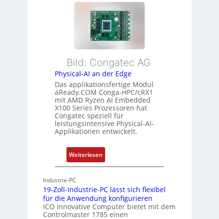
l
s
m
e
t
e
x
a
h
i
n
r
b
d
L
l
s
e
Bild: Congatec AG
e
ü
i
Physical-AI an der Edge
E
b
s
Das applikationsfertige Modul
t
e
t
aReady.COM Conga-HPC/cRX1
h
r
u
mit AMD Ryzen AI Embedded
e
w
n
X100 Series Prozessoren hat
r
Congatec speziell für
a
g
leistungsintensive Physical-AI-
c
c
Applikationen entwickelt.
a
h
t
u
:
Weiterlesen
-
n
P
A
g
h
r
Industrie-PC
y
c
19-Zoll-Industrie-PC lässt sich flexibel
s
h
für die Anwendung konfigurieren
i
ICO Innovative Computer bietet mit dem
i
Controlmaster 1785 einen
c
t