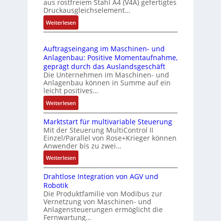
aus rostfreiem Stahl A4 (V4A) gefertigtes
2
l
ä
Druckausgleichselement…
4
e
s
:
Weiterlesen
4
b
s
D
3
r
t
r
-
i
s
Auftragseingang im Maschinen- und
u
Z
n
i
Anlagenbau: Positive Momentaufnahme,
c
e
g
c
geprägt durch das Auslandsgeschäft
k
r
e
h
Die Unternehmen im Maschinen- und
a
t
Anlagenbau können in Summe auf ein
n
f
u
i
leicht positives…
4
l
s
f
G
e
:
Weiterlesen
g
i
u
x
A
l
z
n
i
Marktstart für multivariable Steuerung
u
e
i
Mit der Steuerung MultiControl II
d
b
f
i
e
Einzel/Parallel von Rose+Krieger können
5
e
t
c
Anwender bis zu zwei…
r
G
l
r
h
u
a
:
Weiterlesen
f
a
s
n
u
M
ü
g
e
g
Drahtlose Integration von AGV und
f
a
r
s
l
b
Robotik
d
r
d
e
e
e
Die Produktfamilie von Modibus zur
e
k
i
i
m
Vernetzung von Maschinen- und
s
n
t
e
n
Anlagensteuerungen ermöglicht die
e
t
R
s
A
g
Fernwartung…
n
ä