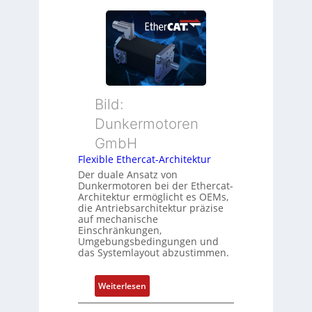
P
e
s
o
u
t
s
e
a
i
r
n
t
M
d
i
u
s
o
t
ü
Bild:
n
t
b
Dunkermotoren
s
e
e
m
GmbH
r
r
e
t
Flexible Ethercat-Architektur
w
s
y
a
Der duale Ansatz von
s
Dunkermotoren bei der Ethercat-
p
c
Architektur ermöglicht es OEMs,
u
s
h
die Antriebsarchitektur präzise
n
o
u
auf mechanische
g
r
Einschränkungen,
n
Umgebungsbedingungen und
u
g
g
das Systemlayout abzustimmen.
n
t
d
f
:
Z
Weiterlesen
ü
F
u
r