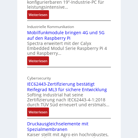
konfigurierbaren 19“-Industrie-PC für
a
e
leistungsintensive…
l
k
:
Weiterlesen
-
t
1
A
u
9
Industrielle Kommunikation
I
r
-
Mobilfunkmodule bringen 4G und 5G
a
auf den Raspberry Pi
Z
Spectra erweitert mit der Calyx
n
o
Embedded Modul Serie Raspberry Pi 4
l
d
und Raspberry…
l
e
:
Weiterlesen
-
r
M
I
E
o
n
d
Cybersecurity
b
d
g
IEC62443-Zertifizierung bestätigt
i
u
e
Reifegrad ML3 für sichere Entwicklung
l
s
Softing Industrial hat seine
f
t
Zertifizierung nach IEC62443-4-1:2018
u
r
durch TÜV Süd erneuert und erstmals…
n
i
:
Weiterlesen
k
e
I
m
-
Druckausgleichselemente mit
E
o
P
Spezialmembranen
C
d
C
Kaiser stellt mit Agro ein hochrobustes,
6
u
l