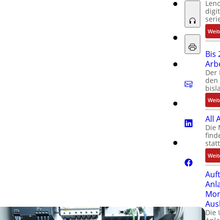
Leno
digi
seri
Weit
Bis 
ord
Arb
Der 
den 
bisl
Weit
All
Die 
find
stat
Weit
Auf
Anl
Mom
Aus
Die