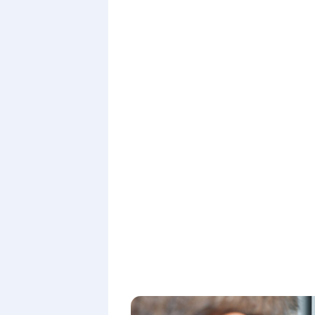
Sorry, no results.
Please try another keyw