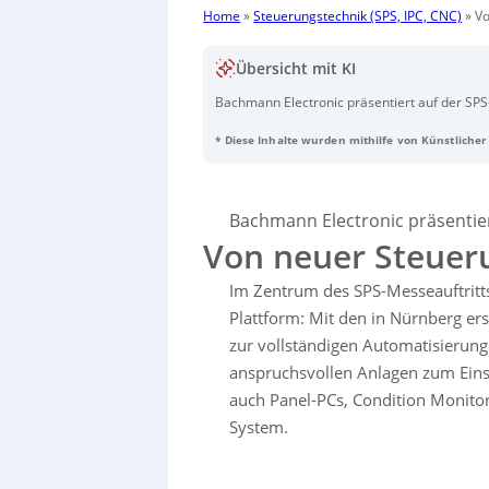
Home
»
Steuerungstechnik (SPS, IPC, CNC)
»
Vo
Übersicht mit KI
Bachmann Electronic präsentiert auf der SP
Automatisierungslösung für Maschinen und 
* Diese Inhalte wurden mithilfe von Künstlicher 
durchgängigen
Motion Control System
. Die 
Prozessoren und einem Linux-Echtzeitbetrieb
und Secure Boot. Neuerungen wie werkzeugl
die Usability. Die neuen Panel-PCs der
PPC 1
Bachmann Electronic präsentie
achtfache Leistungssteigerungen. Eine skali
Von neuer Steuer
Zustandsüberwachung für Industrie 4.0, währ
Entwickler bieten. Das
Motion Control Syste
Im Zentrum des SPS-Messeauftritts
spezialisierte Lösungen wie das
GMP32X2-M
Plattform: Mit den in Nürnberg e
zur vollständigen Automatisierun
anspruchsvollen Anlagen zum Ein
auch Panel-PCs, Condition Monitor
System.