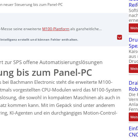
Rei
n neuer Steuerung bis zum Panel-PC
Soft
nach
erne
Weit
S-Messe seine erweiterte
M100-Plattform
als ganzheitliche
Anlagen, mit neuen CPU-Modulen, Panel-PCs und einem
Dru
Intelligenz erstellt und können Fehler enthalten.
CPUs der
CPS100-Familie
, basierend auf leistungsstarken Intel-
Spe
ssystem, gewährleisten Stabilität und Sicherheit mit TPM 2.0-Chip
Kais
ose Montage und ein webbasiertes Konfigurationstool verbessern
aus 
200-Serie
, verfügbar in ECO und Premium-Varianten, bieten bis zu
Dru
rt zur SPS offene Automatisierungslösungen
erbare Smart Maintenance-Lösung ermöglicht flexible
ung bis zum Panel-PC
Weit
end KI-Agenten im Solution Center intelligente Unterstützung für
m
ermöglicht vielseitige Bewegungssteuerungen, ergänzt durch
 bei Bachmann Electronic steht die erweiterte M100-
odul
für Netzüberwachung.
Dra
Rob
rstmals vorgestellten CPU-Modulen wird das M100-System
Die 
gslösung, die sowohl in kompakten Maschinen als auch in
Ver
Anla
satz kommen kann. Mit im Gepäck sind unter anderem
Fer
ing, KI-Agenten und ein durchgängiges Motion-Control-
Weit
Ein
CNC