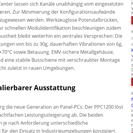
Center lassen sich Kanäle unabhängig vom eingesetzten
rieren. Zur Minimierung der Konfigurationsaufwände
zugewiesen werden. Werkzeuglose Potenzialbrücken,
 schnellen Modulidentifikation beschleunigen zudem
theit bleibt weiterhin ein zentrales Versprechen: Die
ungen von bis zu 30g, dauerhaften Vibrationen von 6g,
i
 +70°C sowie Betauung. EMV-sichere Metallgehäuse,
d eine stabile Busschiene mit verschraubter Montage
icht zuletzt in rauen Umgebungen.
alierbarer Ausstattung
erg die neue Generation an Panel-PCs: Der PPC1200 löst
 achtfachen Leistungssteigerung ab. Die beiden
n je nach Anforderung unterschiedliche
 für den Einsatz in Industrieumgebungen konzipiert.