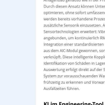
Anlagenbau genauso wie in der Pro
Durch diesen Ansatz können Unte
optimieren, ohne sofort umfassend
werden bereits vorhandene Prozes
zusätzliche Sensorik einzusetzen. 
Sensortechnologien erweitert: Vi
angebunden, um kontinuierlich RMS-
Integration einer standardisierte
aus dem AIC-Modul gewonnen, son
verknüpft. Diese intelligente Kopp
Identifikation von Schäden in Lage
Auswertung erfolgt direkt auf der 
System zur vorausschauenden Wartu
frühzeitig zu erkennen und Vorwa
Ausfallzeiten führen.
KI im Engineering-Tool