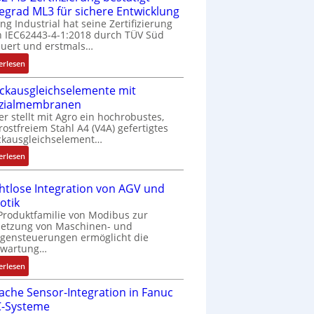
fegrad ML3 für sichere Entwicklung
ing Industrial hat seine Zertifizierung
 IEC62443-4-1:2018 durch TÜV Süd
uert und erstmals…
:
erlesen
I
ckausgleichselemente mit
E
zialmembranen
C
er stellt mit Agro ein hochrobustes,
6
rostfreiem Stahl A4 (V4A) gefertigtes
2
ckausgleichselement…
4
:
4
erlesen
D
3
r
-
htlose Integration von AGV und
u
Z
otik
c
e
Produktfamilie von Modibus zur
k
r
netzung von Maschinen- und
a
t
gensteuerungen ermöglicht die
nwartung…
u
i
s
f
:
erlesen
g
i
D
l
z
fache Sensor-Integration in Fanuc
r
e
i
-Systeme
a