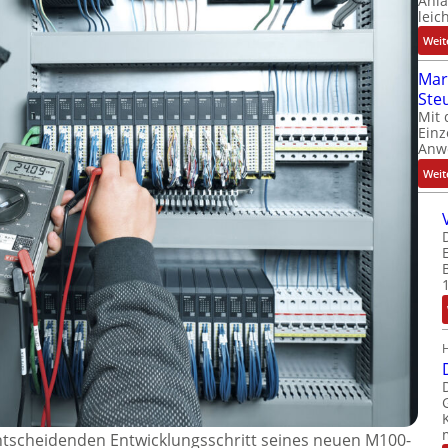
Anl
leic
Weit
Mar
Ste
Mit 
Einz
Anw
Weit
ntscheidenden Entwicklungsschritt seines neuen M100-