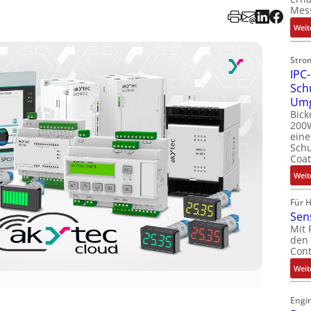
Mes
Weit
Stro
IPC-
Sch
Um
Bick
200W
ein
Schu
Coat
Weit
Für 
Sen
Mit 
den 
Cont
Weit
Engin