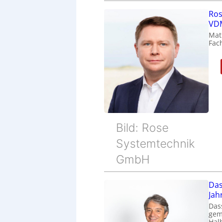
Ros
VDM
Mat
Fac
Bild: Rose
Systemtechnik
GmbH
Das
Jah
Das
gem
Halb