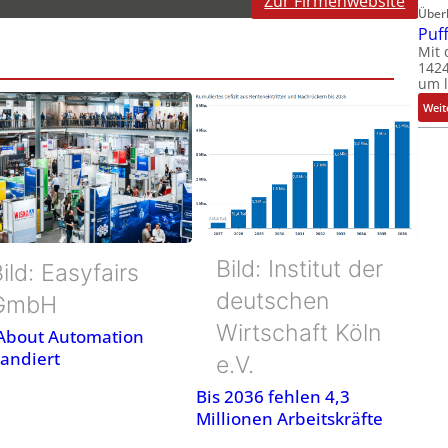
Zur Firmenwebsite
Über
Puf
Mit 
1424
um l
Weit
Bild: Institut der
ild: Easyfairs
deutschen
GmbH
Wirtschaft Köln
 About Automation
andiert
e.V.
Bis 2036 fehlen 4,3
Millionen Arbeitskräfte