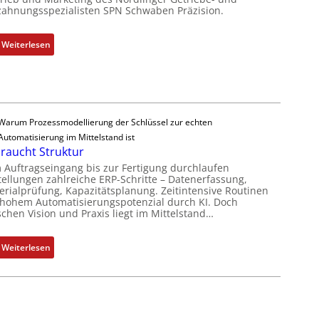
zahnungsspezialisten SPN Schwaben Präzision.
V
-
o
E
r
r
:
Weiterlesen
s
g
N
t
e
e
a
b
u
n
n
e
d
i
r
Warum Prozessmodellierung der Schlüssel zur echten
d
s
V
Automatisierung im Mittelstand ist
e
s
e
braucht Struktur
s
e
r
 Auftragseingang bis zur Fertigung durchlaufen
V
b
t
tellungen zahlreiche ERP-Schritte – Datenerfassung,
erialprüfung, Kapazitätsplanung. Zeitintensive Routinen
D
e
r
 hohem Automatisierungspotenzial durch KI. Doch
M
s
i
schen Vision und Praxis liegt im Mittelstand…
A
t
e
E
ä
b
:
Weiterlesen
l
t
s
K
e
i
-
I
k
g
u
b
t
e
n
r
r
n
d