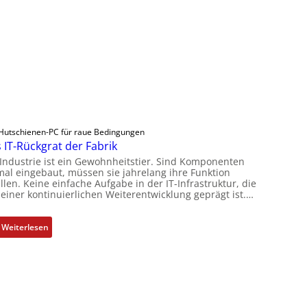
Hutschienen-PC für raue Bedingungen
 IT-Rückgrat der Fabrik
 Industrie ist ein Gewohnheitstier. Sind Komponenten
mal eingebaut, müssen sie jahrelang ihre Funktion
llen. Keine einfache Aufgabe in der IT-Infrastruktur, die
 einer kontinuierlichen Weiterentwicklung geprägt ist.…
:
Weiterlesen
D
a
s
I
T