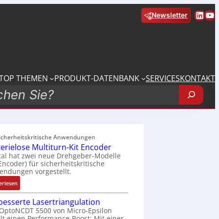
Linke
Yo
Newsletter
TOP THEMEN
PRODUKT-DATENBANK
SERVICES
KONTAKT
sicherheitskritische Anwendungen
terielose Multiturn-Kit Encoder
tal hat zwei neue Drehgeber-Modelle
 Encoder) für sicherheitskritische
ndungen vorgestellt.
:
erlesen
B
besserte Lasertriangulation
a
OptoNCDT 5500 von Micro-Epsilon
t
lt einen Performance-Boost: Mit einer