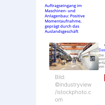
Auftragseingang im
Maschinen- und
Anlagenbau: Positive
Momentaufnahme,
geprägt durch das
Auslandsgeschäft
Das
Die
ein
erfü
von
Bild:
©industryview
/istockphoto.c
om