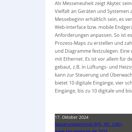
Als Messeneuheit zeigt Akytec sein
Vielfalt an Geräten und Systemen 
Messebeginn erhältlich sein, es v
Web-Interface bzw. mobile Endger
Anforderungen anpassen. So ist e
Prozess-Maps zu erstellen und zah
und Diagramme festzulegen. Eine 
mit Ethernet. Es ist vor allem für
gebaut, z.B. in Lüftungs- und He
kann zur Steuerung und Überwach
bietet 10 digitale Eingänge, vier s
Eingänge, bis zu 10 digitale und bi
17. Oktober 2024
Steuerungstechnik (SPS, IPC, CNC)
www.sps-magazin.de 2024