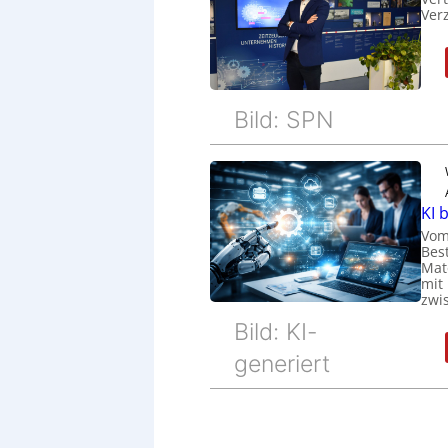
Ver
Bild: SPN
KI 
Vom
Bes
Mat
mit
zwi
Bild: KI-
generiert