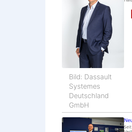
Bild: Dassault
Systemes
Deutschland
GmbH
Neu
Sei
Ver