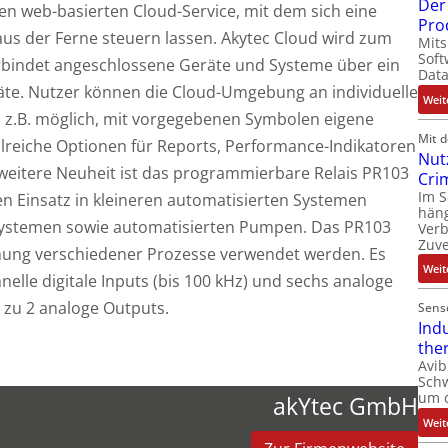
Der 
en web-basierten Cloud-Service, mit dem sich eine
Pro
aus der Ferne steuern lassen. Akytec Cloud wird zum
Mits
Soft
erbindet angeschlossene Geräte und Systeme über ein
Dat
äte. Nutzer können die Cloud-Umgebung an individuelle
Weit
s z.B. möglich, mit vorgegebenen Symbolen eigene
Mit 
lreiche Optionen für Reports, Performance-Indikatoren
Nut
weitere Neuheit ist das programmierbare Relais PR103
Cri
Im 
 den Einsatz in kleineren automatisierten Systemen
häng
izsystemen sowie automatisierten Pumpen. Das PR103
Ver
Zuve
ung verschiedener Prozesse verwendet werden. Es
Weit
chnelle digitale Inputs (bis 100 kHz) und sechs analoge
s zu 2 analoge Outputs.
Sens
Ind
the
Avib
Sch
um 
akYtec GmbH
Weit