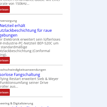
t
srate von 150kHz…
e
:
erlesen
r
V
i
e
e
mversorgung
r
l
Netzteil erhält
b
o
utzlackbeschichtung für raue
e
s
gebungen
s
e
er Elektronik erweitert sein lüfterloses
s
M
-Industrie-PC-Netzteil BEP-520C um
e
u
e standardmäßige
r
tzlackbeschichtung (Conformal
l
ing).
t
t
e
i
:
erlesen
L
t
I
a
u
P
Hochschwindigkeitsanwendungen
s
r
sorlose Fangschaltung
C
e
n
Flying Restart erweitert Sieb & Meyer
-
r
Funktionsumfang seiner Drive
-
N
roller aus…
t
K
e
r
i
t
:
erlesen
i
t
z
S
a
E
t
e
eering & Digitalisierung
n
n
e
n