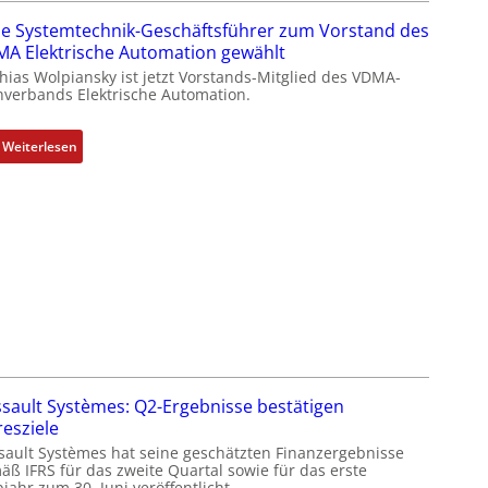
-
e Systemtechnik-Geschäftsführer zum Vorstand des
R
A Elektrische Automation gewählt
ü
hias Wolpiansky ist jetzt Vorstands-Mitglied des VDMA-
c
hverbands Elektrische Automation.
k
g
:
r
Weiterlesen
R
a
o
t
s
d
e
e
S
r
y
F
s
a
t
b
e
r
m
i
t
k
sault Systèmes: Q2-Ergebnisse bestätigen
e
resziele
c
sault Systèmes hat seine geschätzten Finanzergebnisse
h
äß IFRS für das zweite Quartal sowie für das erste
jahr zum 30. Juni veröffentlicht.