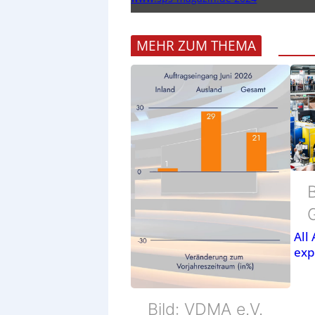
MEHR ZUM THEMA
B
All
exp
Bild: VDMA e.V.