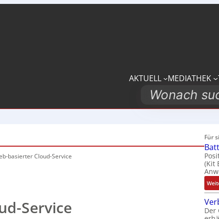
AKTUELL
MEDIATHEK
Search
Für 
Bat
Posi
b-basierter Cloud-Service
(Kit
Anwe
Weit
Ver
ud-Service
Der 
erhä