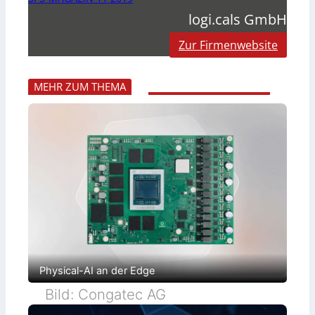
logi.cals GmbH
Zur Firmenwebsite
MEHR ZUM THEMA
Physical-AI an der Edge
Bild: Congatec AG