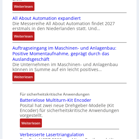
a
r
r
t
N
:
Weiterlesen
u
a
i
ä
C
B
c
t
a
t
-
All About Automation expandiert
i
h
i
b
i
S
Die Messereihe All About Automation findet 2027
s
t
o
l
g
erstmals in den Niederlanden statt. Und…
y
2
S
n
e
t
s
0
:
Weiterlesen
t
v
S
R
t
3
A
r
o
t
e
e
Auftragseingang im Maschinen- und Anlagenbau:
6
l
u
n
e
i
m
Positive Momentaufnahme, geprägt durch das
f
l
k
A
u
f
e
Auslandsgeschäft
e
A
t
G
e
e
Die Unternehmen im Maschinen- und Anlagenbau
h
b
u
V
r
können in Summe auf ein leicht positives…
g
l
o
r
u
u
r
:
Weiterlesen
e
u
n
n
a
A
n
t
d
g
d
u
4
A
R
M
Für sicherheitskritische Anwendungen
f
,
u
o
L
Batterielose Multiturn-Kit Encoder
t
3
t
b
3
Posital hat zwei neue Drehgeber-Modelle (Kit
r
M
o
o
Encoder) für sicherheitskritische Anwendungen
f
a
i
m
t
vorgestellt.
ü
g
l
a
i
r
:
Weiterlesen
s
l
t
k
s
B
e
i
i
i
Verbesserte Lasertriangulation
a
i
o
o