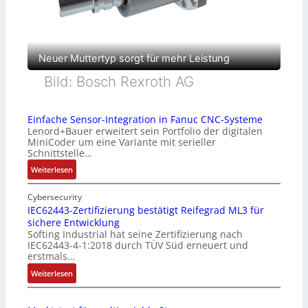
Neuer Muttertyp sorgt für mehr Leistung
Bild: Bosch Rexroth AG
Einfache Sensor-Integration in Fanuc CNC-Systeme
Lenord+Bauer erweitert sein Portfolio der digitalen
MiniCoder um eine Variante mit serieller
Schnittstelle…
:
Weiterlesen
E
i
Cybersecurity
n
IEC62443-Zertifizierung bestätigt Reifegrad ML3 für
sichere Entwicklung
f
Softing Industrial hat seine Zertifizierung nach
a
IEC62443-4-1:2018 durch TÜV Süd erneuert und
c
erstmals…
h
:
Weiterlesen
e
I
S
E
e