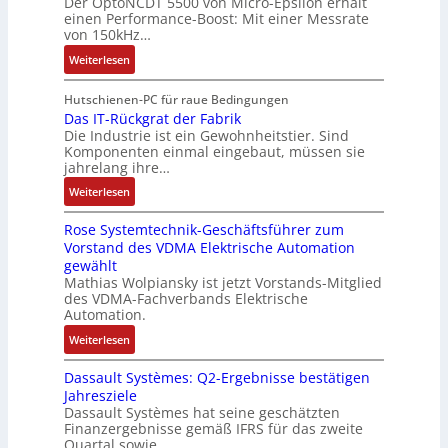
Der OptoNCDT 5500 von Micro-Epsilon erhält
c
t
n
n
n
einen Performance-Boost: Mit einer Messrate
h
t
g
e
e
von 150kHz…
e
e
a
n
x
:
r
Weiterlesen
r
n
A
p
V
e
i
g
r
a
e
E
Hutschienen-PC für raue Bedingungen
e
i
b
n
r
Das IT-Rückgrat der Fabrik
n
l
m
e
d
Die Industrie ist ein Gewohnheitstier. Sind
b
t
o
M
i
i
Komponenten einmal eingebaut, müssen sie
e
w
s
a
t
e
jahrelang ihre…
s
i
e
s
s
r
:
s
Weiterlesen
c
M
c
k
t
D
e
k
u
h
r
Rose Systemtechnik-Geschäftsführer zum
a
r
l
l
i
ä
Vorstand des VDMA Elektrische Automation
s
t
u
t
n
f
gewählt
I
e
n
i
e
t
Mathias Wolpiansky ist jetzt Vorstands-Mitglied
T
L
g
t
n
e
des VDMA-Fachverbands Elektrische
-
a
u
-
Automation.
R
s
r
u
:
Weiterlesen
ü
e
n
n
R
c
r
-
d
Dassault Systèmes: Q2-Ergebnisse bestätigen
o
k
t
K
A
Jahresziele
s
g
r
i
n
Dassault Systèmes hat seine geschätzten
e
r
i
t
l
Finanzergebnisse gemäß IFRS für das zweite
S
a
a
E
Quartal sowie…
a