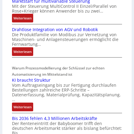
Marktstart für multivariable Steuerung
C
n
Mit der Steuerung MultiControl II Einzel/Parallel von
6
s
Rose+Krieger können Anwender bis zu zwei…
2
o
:
Weiterlesen
4
r
M
4
-
Drahtlose Integration von AGV und Robotik
a
3
I
Die Produktfamilie von Modibus zur Vernetzung von
r
-
n
Maschinen- und Anlagensteuerungen ermöglicht die
k
Z
t
Fernwartung…
t
e
e
:
Weiterlesen
s
r
g
D
t
t
r
r
a
i
a
Warum Prozessmodellierung der Schlüssel zur echten
a
r
f
t
h
Automatisierung im Mittelstand ist
t
i
i
KI braucht Struktur
t
f
z
o
Vom Auftragseingang bis zur Fertigung durchlaufen
l
ü
i
n
Bestellungen zahlreiche ERP-Schritte –
o
r
e
i
Datenerfassung, Materialprüfung, Kapazitätsplanung.
s
m
r
n
…
e
u
u
F
:
Weiterlesen
I
l
n
a
K
n
t
g
n
Bis 2036 fehlen 4,3 Millionen Arbeitskräfte
I
t
i
b
u
Der Renteneintritt der Babyboomer trifft den
b
e
v
e
c
deutschen Arbeitsmarkt stärker als bislang befürchtet:
r
g
a
Bis…
s
C