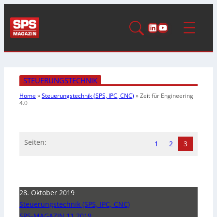
LinkedIn
YouTube
STEUERUNGSTECHNIK
Home
»
Steuerungstechnik (SPS, IPC, CNC)
»
Zeit für Engineering
4.0
Seiten:
1
2
3
28. Oktober 2019
Steuerungstechnik (SPS, IPC, CNC)
SPS-MAGAZIN 11 2019