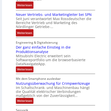
y
t
n
n
g
:
Weiterlesen
s
d
g
c
e
D
t
e
u
o
n
Neuer Vertriebs- und Marketingleiter bei SPN
a
e
r
l
d
b
Seit Juni verantwortet Max Rossdeutscher die
s
m
F
a
e
Bereiche Vertrieb und Marketing des
a
s
t
a
t
Nördlinger Getriebe-…
r
u
a
e
b
i
:
:
Weiterlesen
u
c
r
o
P
N
l
h
i
n
o
e
Engineering & Digitalisierung
t
n
k
s
u
Der ganz einfache Einstieg in die
S
i
i
Produktionsanalyse
e
y
k
Mitsubishi Electric erweitert sein
t
r
s
-
Softwareportfolio um die browserbasierte
i
V
t
G
DataNavigateApp.
v
e
è
e
:
Weiterlesen
e
r
m
s
D
M
t
e
e
c
Mit dem Smartphone auslesbar
o
r
r
s
h
Nutzungsüberwachung für Crimpwerkzeuge
g
m
i
:
ä
a
Im Schaltschrank- und Maschinenbau hängt
e
e
Q
n
f
die Qualität elektrischer Verbindungen
z
n
b
2
maßgeblich von der Zuverlässigkeit…
t
e
t
s
-
s
i
:
Weiterlesen
a
-
n
E
N
f
f
u
u
u
r
ü
Sensorik
a
t