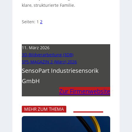
klare, strukturierte Familie.
Seiten:
1
2
11. März 2026
3D-Bildverarbeitung (3DB)
SPS-MAGAZIN 2 (März) 2026
SensoPart Industriesensorik
GmbH
Zur Firmenwebsite
MEHR ZUM THEMA