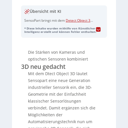
Übersicht mit KI
SensoPart bringt mit dem
Detect Object 3D
einen kompakten 3D-Sensor für die
* Diese Inhalte wurden mithilfe von Künstlicher
Industrieautomatisierung auf den Markt,
Intelligenz erstellt und können Fehler enthalten.
der echte 3D-Geometriedaten mit der
einfachen Handhabung klassischer
Standardsensoren verbindet. Er soll die
Die Stärken von Kameras und
Lücke zwischen klassischer optischer
Sensorik (oft an Grenzen bei Varianten,
optischen Sensoren kombiniert
Lageänderungen, Materialzuständen) und
3D neu gedacht
3D-Vision-Systemen (häufig hoher
Mit dem Dtect Object 3D läutet
Integrations- und Softwareaufwand)
schließen. Gleichzeitig ordnet SensoPart
Sensopart eine neue Generation
seine optischen Sensoren in der neuen
industrieller Sensorik ein, die 3D-
Produktfamilie „Detect“ neu:
Detect
Geometrie mit der Einfachheit
Presence
,
Detect Color
,
Detect Distance
klassischer Sensorlösungen
und
Detect Object 3D
. Bestehende Produkte
bleiben funktional unverändert, die Struktur
verbindet. Damit ergänzen sich die
wird jedoch einheitlicher und
Möglichkeiten der
übersichtlicher. Technisch arbeitet der
Automatisierungstechnik nun um
Detect Object 3D mit Stereovision und