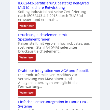
u
t
s
IEC62443-Zertifizierung bestätigt Reifegrad
e
ML3 für sichere Entwicklung
i
ü
r
Softing Industrial hat seine Zertifizierung
o
b
nach IEC62443-4-1:2018 durch TÜV Süd
M
n
e
erneuert und erstmals…
u
s
r
:
Weiterlesen
t
m
w
I
t
e
a
Druckausgleichselemente mit
E
e
s
c
Spezialmembranen
C
r
Kaiser stellt mit Agro ein hochrobustes, aus
s
h
6
rostfreiem Stahl A4 (V4A) gefertigtes
t
2
u
u
Druckausgleichselement…
y
4
n
n
:
Weiterlesen
p
4
g
g
D
s
3
u
r
-
o
n
Drahtlose Integration von AGV und Robotik
u
Z
r
Die Produktfamilie von Modibus zur
d
c
e
g
Vernetzung von Maschinen- und
Z
k
r
Anlagensteuerungen ermöglicht die
t
u
a
t
Fernwartung…
f
u
s
i
:
Weiterlesen
ü
s
t
f
D
r
g
i
a
Einfache Sensor-Integration in Fanuc CNC-
r
l
m
z
n
Systeme
a
e
e
i