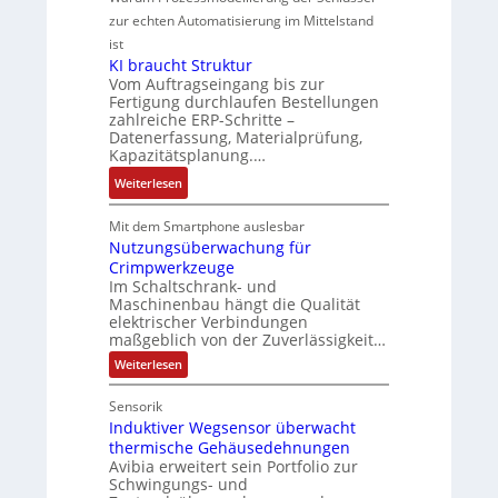
y
-
v
u
zur echten Automatisierung im Mittelstand
s
G
e
e
ist
t
e
M
r
KI braucht Struktur
è
s
o
V
Vom Auftragseingang bis zur
m
c
m
Fertigung durchlaufen Bestellungen
e
e
h
zahlreiche ERP-Schritte –
e
r
s
Datenerfassung, Materialprüfung,
ä
n
t
:
Kapazitätsplanung.…
f
t
r
Q
t
:
a
Weiterlesen
i
2
s
K
u
e
-
f
I
f
Mit dem Smartphone auslesbar
b
E
ü
b
n
Nutzungsüberwachung für
s
r
h
Crimpwerkzeuge
r
a
-
g
r
Im Schaltschrank- und
a
h
u
e
Maschinenbau hängt die Qualität
e
u
m
n
b
elektrischer Verbindungen
r
c
e
d
maßgeblich von der Zuverlässigkeit…
n
z
h
,
M
i
:
Weiterlesen
u
t
g
a
N
s
m
S
e
u
r
s
Sensorik
t
V
t
p
k
e
Induktiver Wegsensor überwacht
z
o
r
r
e
u
thermische Gehäusedehnungen
b
r
u
ä
n
t
Avibia erweitert sein Portfolio zur
e
g
s
k
g
i
Schwingungs- und
s
s
t