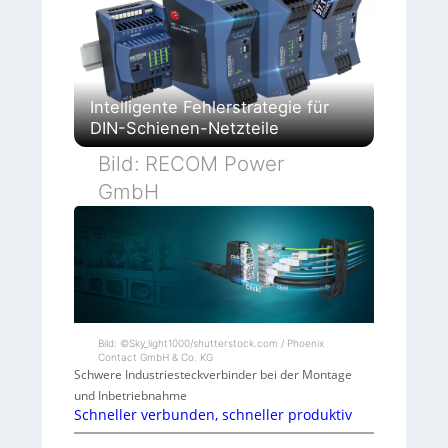
Intelligente Fehlerstrategie für
DIN-Schienen-Netzteile
Bild: RECOM Power
GmbH
Bild: ©Sky_light1000/shutterstock.com / Phoenix
Contact GmbH & Co. KG
Schwere Industriesteckverbinder bei der Montage
und Inbetriebnahme
Schneller verbunden, schneller produktiv