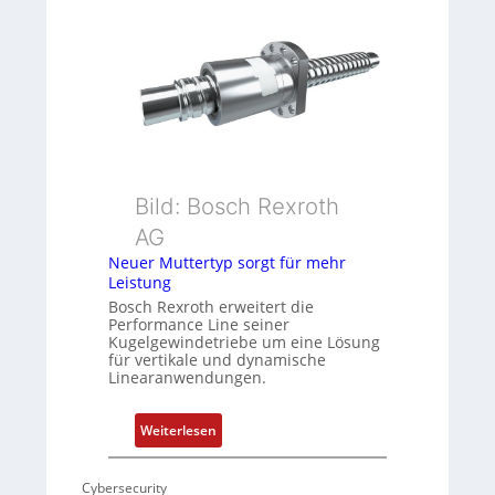
e
i
h
o
g
n
e
s
b
m
e
e
r
s
k
s
Bild: Bosch Rexroth
o
u
m
n
AG
b
g
Neuer Muttertyp sorgt für mehr
i
u
Leistung
n
n
Bosch Rexroth erweitert die
i
d
Performance Line seiner
Kugelgewindetriebe um eine Lösung
e
Z
für vertikale und dynamische
r
u
Linearanwendungen.
t
s
P
t
:
Weiterlesen
o
a
N
s
n
e
i
d
Cybersecurity