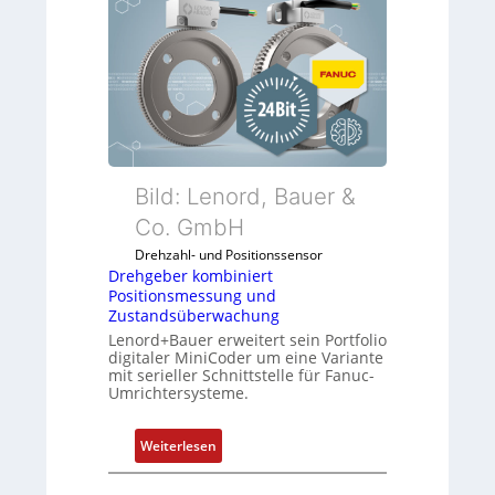
e
u
d
h
n
u
g
d
n
e
5
g
b
G
k
e
a
o
r
u
n
k
f
f
o
d
Bild: Lenord, Bauer &
i
m
e
Co. GmbH
g
b
n
u
Drehzahl- und Positionssensor
i
R
r
Drehgeber kombiniert
n
a
i
Positionsmessung und
i
s
Zustandsüberwachung
e
e
p
Lenord+Bauer erweitert sein Portfolio
r
r
b
digitaler MiniCoder um eine Variante
e
mit serieller Schnittstelle für Fanuc-
t
e
n
Umrichtersysteme.
P
r
o
r
:
s
y
Weiterlesen
D
i
P
r
t
i