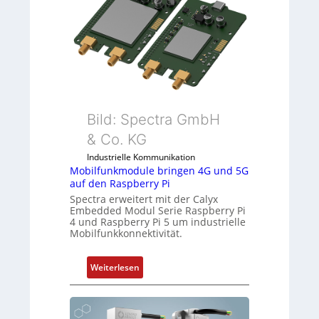
l
l
-
I
n
d
u
s
Bild: Spectra GmbH
t
& Co. KG
r
i
Industrielle Kommunikation
e
Mobilfunkmodule bringen 4G und 5G
auf den Raspberry Pi
-
Spectra erweitert mit der Calyx
P
Embedded Modul Serie Raspberry Pi
C
4 und Raspberry Pi 5 um industrielle
l
Mobilfunkkonnektivität.
ä
s
:
Weiterlesen
s
M
t
o
s
b
i