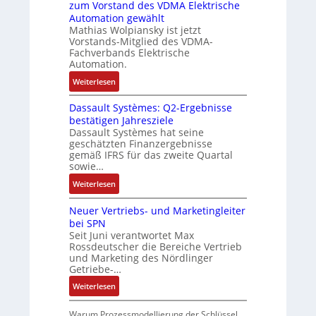
i
n
zum Vorstand des VDMA Elektrische
s
e
e
v
e
Automation gewählt
I
L
a
Mathias Wolpiansky ist jetzt
n
T
a
Vorstands-Mitglied des VDMA-
r
-
-
s
Fachverbands Elektrische
i
u
R
e
Automation.
a
n
ü
r
:
b
Weiterlesen
d
c
t
R
l
A
k
r
Dassault Systèmes: Q2-Ergebnisse
o
e
n
g
i
bestätigen Jahresziele
s
S
l
r
a
Dassault Systèmes hat seine
e
t
a
a
n
geschätzten Finanzergebnisse
S
e
g
t
gemäß IFRS für das zweite Quartal
g
y
u
e
sowie…
d
u
s
e
n
e
l
:
Weiterlesen
t
r
b
r
a
D
e
u
a
F
Neuer Vertriebs- und Marketingleiter
t
a
m
n
u
a
bei SPN
i
s
t
g
:
b
Seit Juni verantwortet Max
o
s
e
P
Rossdeutscher die Bereiche Vertrieb
r
n
a
c
und Marketing des Nördlinger
o
i
u
Getriebe-…
h
s
k
l
n
i
:
Weiterlesen
t
i
t
N
S
k
i
e
Warum Prozessmodellierung der Schlüssel