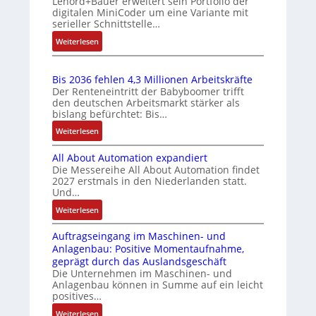
Lenord+Bauer erweitert sein Portfolio der
d
h
i
digitalen MiniCoder um eine Variante mit
e
h
t
s
c
serieller Schnittstelle…
r
r
l
ü
h
u
:
Weiterlesen
L
o
b
s
n
E
e
s
e
e
g
i
e
i
r
l
Bis 2036 fehlen 4,3 Millionen Arbeitskräfte
b
n
I
s
e
Der Renteneintritt der Babyboomer trifft
w
e
f
n
t
den deutschen Arbeitsmarkt stärker als
m
s
a
a
t
bislang befürchtet: Bis…
u
e
t
c
c
e
n
n
:
Weiterlesen
ä
h
h
g
t
B
g
t
e
u
r
All About Automation expandiert
e
i
i
S
a
n
Die Messereihe All About Automation findet
m
s
g
e
t
g
2027 erstmals in den Niederlanden statt.
i
2
t
n
i
Und…
t
0
R
s
o
:
Weiterlesen
S
3
e
o
n
A
p
6
i
r
v
Auftragseingang im Maschinen- und
l
e
f
f
-
o
Anlagenbau: Positive Momentaufnahme,
l
z
e
e
I
n
geprägt durch das Auslandsgeschäft
A
i
h
g
n
A
Die Unternehmen im Maschinen- und
b
a
l
r
t
Anlagenbau können in Summe auf ein leicht
G
o
l
e
a
positives…
e
V
u
m
n
d
g
u
:
Weiterlesen