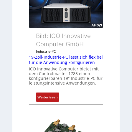
Bild: ICO Innovative
Computer GmbH
Industrie-PC
19-Zoll-Industrie-PC lässt sich flexibel
für die Anwendung konfigurieren
ICO Innovative Computer bietet mit
dem Controlmaster 1785 einen
konfigurierbaren 19“-Industrie-PC für
leistungsintensive Anwendungen.
:
Weiterlesen
1
9
-
Z
o