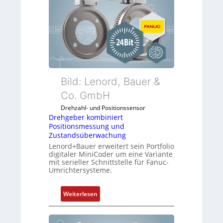
i
c
l
h
f
f
u
l
n
e
k
x
m
i
o
Bild: Lenord, Bauer &
b
d
Co. GmbH
e
u
l
Drehzahl- und Positionssensor
l
f
Drehgeber kombiniert
e
ü
Positionsmessung und
b
Zustandsüberwachung
r
r
Lenord+Bauer erweitert sein Portfolio
d
i
digitaler MiniCoder um eine Variante
i
mit serieller Schnittstelle für Fanuc-
n
e
Umrichtersysteme.
g
A
e
n
:
n
Weiterlesen
w
D
4
e
r
G
n