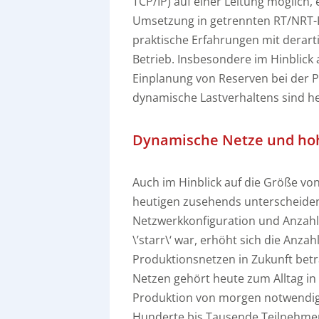
TCP/IP) auf einer Leitung möglich
Umsetzung in getrennten RT/NRT-Ko
praktische Erfahrungen mit derart
Betrieb. Insbesondere im Hinblick 
Einplanung von Reserven bei der 
dynamische Lastverhaltens sind he
Dynamische Netze und ho
Auch im Hinblick auf die Größe vo
heutigen zusehends unterscheiden
Netzwerkkonfiguration und Anzahl
\’starr\‘ war, erhöht sich die Anz
Produktionsnetzen in Zukunft betr
Netzen gehört heute zum Alltag in d
Produktion von morgen notwendig 
Hunderte bis Tausende Teilnehme