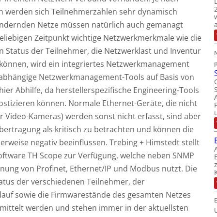
ion werden sich Teilnehmerzahlen sehr dynamisch
rändernden Netze müssen natürlich auch gemanagt
eliebigen Zeitpunkt wichtige Netzwerkmerkmale wie die
n Status der Teilnehmer, die Netzwerklast und Inventur
N
u können, wird ein integriertes Netzwerkmanagement
nabhängige Netzwerkmanagement-Tools auf Basis von
hier Abhilfe, da herstellerspezifische Engineering-Tools
ostizieren können. Normale Ethernet-Geräte, die nicht
r Video-Kameras) werden sonst nicht erfasst, sind aber
ertragung als kritisch zu betrachten und können die
rweise negativ beeinflussen. Trebing + Himstedt stellt
Software TH Scope zur Verfügung, welche neben SNMP
nnung von Profinet, Ethernet/IP und Modbus nutzt. Die
tatus der verschiedenen Teilnehmer, der
rlauf sowie die Firmwarestände des gesamten Netzes
mittelt werden und stehen immer in der aktuellsten