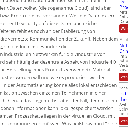
formationen und Daten befinden sich nicht mehr im
Der 
Pro
der \’Datenwolke\‘ (die sogenannte Cloud), sind aber
Mits
l bzw. Produkt selbst vorhanden. Weil die Daten extern
Soft
Dat
einer IT-Security auf diese Daten auch sicher
Weit
iteren fehlt es noch an der Etablierung von
 die vernetzte Kommunikation der Zukunft. Neben dem
Mit 
Nut
, sind jedoch insbesondere die
Cri
industriellen Netzwerken für die \’Industrie von
Im 
häng
d sehr häufig der dezentrale Aspekt von Industrie 4.0
Ver
 zur Herstellung eines Produkts verwendete Material
Zuve
rodukt es werden will und wie es produziert werden
Weit
, in der Automatisierung könne alles lokal entschieden
Sens
kation zwischen einzelnen Teilnehmern in einer
Ind
the
h. Genau das Gegenteil ist aber der Fall, denn nur ein
Avib
andenen Informationen kann lokal gespeichert werden.
Sch
um 
mten Prozesskette liegen in der virtuellen Cloud, mit
Weit
ent kommunizieren müssen. Was heißt das nun für die