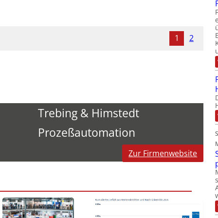
1
2
Trebing & Himstedt
Prozeßautomation
Zur Firmenwebsite