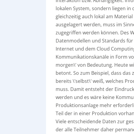
Interaktion bzw. Abhängigkeit. In
lokalen System, sondern liegen in 
gleichzeitig auch lokal am Materia
ausgelagert werden, muss im Sinne 
zugegriffen werden können. Des We
Datenmodellen und Standards für
Internet und dem Cloud Computing
Kommunikationskanäle in Form von 
morgen\‘ von Bedeutung. Heute wir
betont. So zum Beispiel, dass das
bereits \’selbst\‘ weiß, welches P
muss. Damit entsteht der Eindruck
werden und es wäre keine Kommuni
Produktionsanlage mehr erforderlic
Teil der in einer Produktion vorh
Viele entscheidende Daten zur gesa
der alle Teilnehmer daher perman