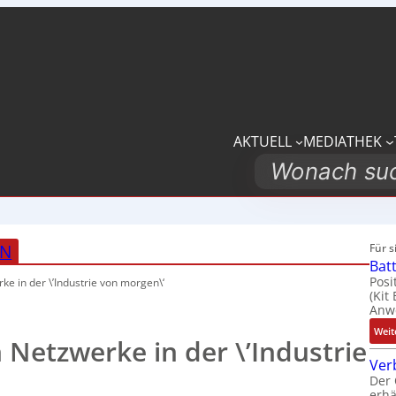
AKTUELL
MEDIATHEK
Search
EN
Für 
Bat
Posi
e in der \’Industrie von morgen\‘
(Kit
Anwe
Weit
Netzwerke in der \’Industrie
Ver
Der 
erhä