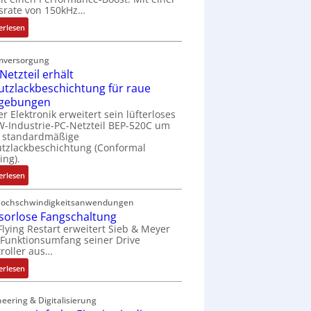
t
srate von 150kHz…
e
:
erlesen
r
V
i
e
e
mversorgung
r
l
Netzteil erhält
b
o
utzlackbeschichtung für raue
e
s
gebungen
s
e
er Elektronik erweitert sein lüfterloses
s
M
-Industrie-PC-Netzteil BEP-520C um
e
u
e standardmäßige
r
tzlackbeschichtung (Conformal
l
ing).
t
t
e
i
:
erlesen
L
t
I
a
u
P
Hochschwindigkeitsanwendungen
s
r
sorlose Fangschaltung
C
e
n
Flying Restart erweitert Sieb & Meyer
-
r
Funktionsumfang seiner Drive
-
N
roller aus…
t
K
e
r
i
t
:
erlesen
i
t
z
S
a
E
t
e
eering & Digitalisierung
n
n
e
n