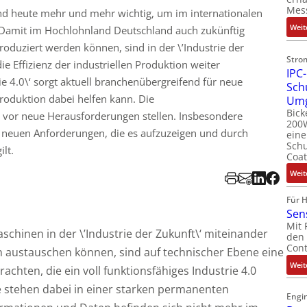
Mes
d heute mehr und mehr wichtig, um im internationalen
Weit
Damit im Hochlohnland Deutschland auch zukünftig
oduziert werden können, sind in der \’Industrie der
Stro
ie Effizienz der industriellen Produktion weiter
IPC-
e 4.0\‘ sorgt aktuell branchenübergreifend für neue
Sch
roduktion dabei helfen kann. Die
Um
Bick
s vor neue Herausforderungen stellen. Insbesondere
200W
n neuen Anforderungen, die es aufzuzeigen und durch
ein
Schu
lt.
Coat
Weit
Für 
Sen
Mit 
hinen in der \’Industrie der Zukunft\‘ miteinander
den 
Cont
austauschen können, sind auf technischer Ebene eine
Weit
chten, die ein voll funktionsfähiges Industrie 4.0
e stehen dabei in einer starken permanenten
Engin