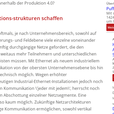
nerhalb der Produktion 4.0?
Über
Puf
Mit 
1424
ons-strukturen schaffen
um l
Weit
oftmals, je nach Unternehmensbereich, sowohl auf
erungs- und Feldebene viele einzelne voneinander
nftig durchgängige Netze gefordert, die den
weitaus mehr Teilnehmern und unterschiedlichen
ten müssen. Mit Ethernet als neuem industriellem
ikation von der obersten Unternehmensebene bis hin
 technisch möglich. Wegen erhöhter
eutigen Industrial-Ethernet-Installationen jedoch noch
en Kommunikation \’jeder mit jedem\‘, herrscht noch
n Abschottung einzelner Netzsegmente. Eine
so kaum möglich. Zukünftige Netzarchitekturen
e Kommunikation ermöglichen, sowohl vertikal