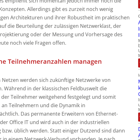
, es empfiehlt sich momentan jedoch immer noch die
nzepten. Allerdings gibt es zurzeit noch wenig
igen Architekturen und ihrer Robustheit im praktischen
auf die Beurteilung der zulässigen Netzwerklast, der
Projektierung oder der Messung und Vorhersage des
ute noch viele Fragen offen.
he Teilnehmeranzahlen managen
n Netzen werden sich zukünftige Netzwerke von
. Während in der klassischen Feldbuswelt die
 der Teilnehmer weitgehend festgelegt und somit
ahl an Teilnehmern und die Dynamik in
ächtlich. Das permanente Erweitern von Ethernet-
er Office IT und wird auch in der industriellen
bzw. üblich werden. Statt einiger Dutzend sind dann
r in einem Netzwerk-Verbund vorhanden. Je nach