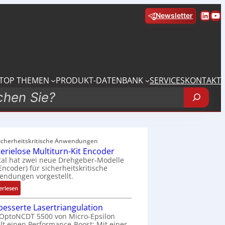
Linke
Yo
Newsletter
TOP THEMEN
PRODUKT-DATENBANK
SERVICES
KONTAKT
sicherheitskritische Anwendungen
terielose Multiturn-Kit Encoder
tal hat zwei neue Drehgeber-Modelle
 Encoder) für sicherheitskritische
ndungen vorgestellt.
:
erlesen
B
besserte Lasertriangulation
a
OptoNCDT 5500 von Micro-Epsilon
t
lt einen Performance-Boost: Mit einer