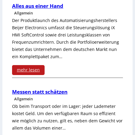
r
e
F
Alles aus einer Hand
a
r
Allgemein
l
Der Produktlaunch des Automatisierungsherstellers
t
ü
e
Beijer Electronics umfasst die Steuerungslösung iX
u
h
HMI SoftControl sowie drei Leistungsklassen von
x
Frequenzumrichtern. Durch die Portfolioerweiterung
r
r
i
bietet das Unternehmen dem deutschen Markt nun
-
u
b
ein Komplettpaket zum…
M
n
l
mehr lesen
e
g
e
:
s
s
L
A
Messen statt schätzen
s
l
ö
Allgemein
l
Ob beim Transport oder im Lager: jeder Lademeter
u
o
s
l
kostet Geld. Um den verfügbaren Raum so effizient
m
s
u
wie möglich zu nutzen, gilt es, neben dem Gewicht vor
e
allem das Volumen einer…
f
e
n
s