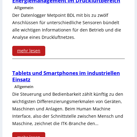
Energiemanagement im Druckluftbereich
s
l
Allgemein
n
m
Der Datenlogger Metpoint BDL mit bis zu zwölf
e
f
i
Anschlüssen für unterschiedliche Sensoren bündelt
i
alle wichtigen Informationen für den Betrieb und die
o
t
Analyse eines Druckluftnetzes.
n
r
t
e
mehr lesen
d
e
:
D
e
r
E
u
Tablets und Smartphones im industriellen
r
f
Einsatz
n
r
u
ü
Allgemein
e
c
Die Steuerung und Bedienbarkeit zählt künftig zu den
n
r
wichtigsten Differenzierungsmerkmalen von Geräten,
r
h
g
D
Maschinen und Anlagen. Beim Human Machine
g
f
e
Interface, also der Schnittstelle zwischen Mensch und
r
Maschine, zeichnet die ITK-Branche den…
i
l
n
u
e
ü