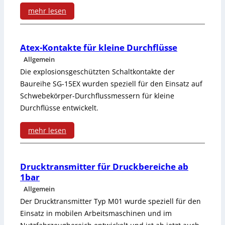
o
D
g
mehr lesen
a
r
r
:
e
u
m
e
M
n
Atex-Kontakte für kleine Durchflüsse
s
e
Allgemein
h
e
f
e
Die explosionsgeschützten Schaltkontakte der
r
m
s
ü
i
Baureihe SG-15EX wurden speziell für den Einsatz auf
o
Schwebekörper-Durchflussmessern für kleine
s
r
n
Durchflüsse entwickelt.
m
e
d
e
mehr lesen
e
n
i
r
:
n
s
e
H
A
t
Drucktransmitter für Druckbereiche ab
t
E
a
1bar
t
m
a
n
n
Allgemein
e
e
Der Drucktransmitter Typ M01 wurde speziell für den
t
e
d
Einsatz in mobilen Arbeitsmaschinen und im
x
s
t
r