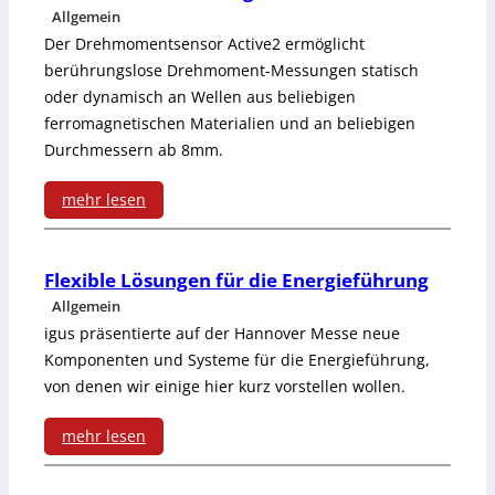
e
Allgemein
u
Der Drehmomentsensor Active2 ermöglicht
berührungslose Drehmoment-Messungen statisch
c
oder dynamisch an Wellen aus beliebigen
h
ferromagnetischen Materialien und an beliebigen
Durchmessern ab 8mm.
t
e
mehr lesen
-
:
/
E
Flexible Lösungen für die Energieführung
Allgemein
T
c
igus präsentierte auf der Hannover Messe neue
e
h
Komponenten und Systeme für die Energieführung,
m
von denen wir einige hier kurz vorstellen wollen.
t
p
e
mehr lesen
e
b
: