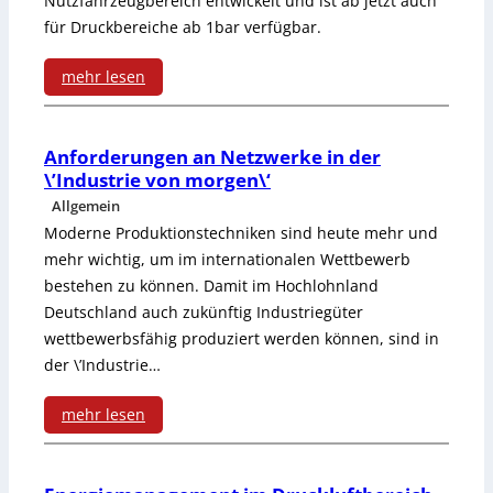
Nutzfahrzeugbereich entwickelt und ist ab jetzt auch
-
s
s
für Druckbereiche ab 1bar verfügbar.
g
K
u
c
i
mehr lesen
o
n
h
e
:
n
g
ä
f
D
Anforderungen an Netzwerke in der
t
\’Industrie von morgen\‘
t
ü
r
Allgemein
a
z
h
u
Moderne Produktionstechniken sind heute mehr und
k
e
r
mehr wichtig, um im internationalen Wettbewerb
c
bestehen zu können. Damit im Hochlohnland
t
n
u
k
Deutschland auch zukünftig Industriegüter
e
n
wettbewerbsfähig produziert werden können, sind in
t
f
der \’Industrie…
g
r
ü
mehr lesen
a
r
:
n
k
A