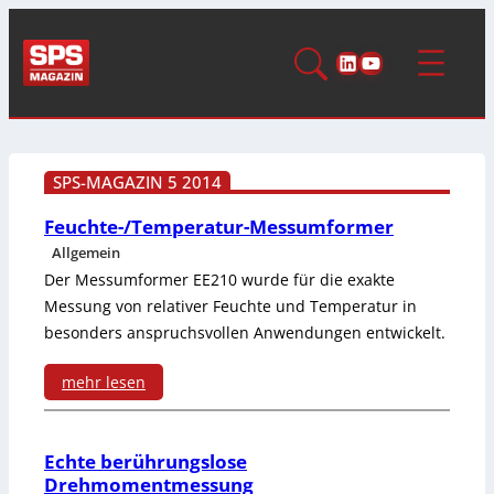
LinkedIn
YouTube
SPS-MAGAZIN 5 2014
Feuchte-/Temperatur-Messumformer
Allgemein
Der Messumformer EE210 wurde für die exakte
Messung von relativer Feuchte und Temperatur in
besonders anspruchsvollen Anwendungen entwickelt.
mehr lesen
:
F
Echte berührungslose
Drehmomentmessung