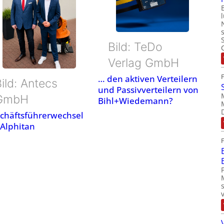
Bild: TeDo
Verlag GmbH
… den aktiven Verteilern
ild: Antecs
und Passivverteilern von
GmbH
Bihl+Wiedemann?
chäftsführerwechsel
 Alphitan