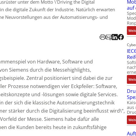
Mob
srüster unter dem Motto \’Driving the Digital
auf
n die digitale Zukunft der Industrie. Natürlich erwarten
Spec
che Neuvorstellungen aus der Automatisierungs- und
Modu
Ras
Weit
Cybe
IEC6
Rei
usammenspiel von Hardware, Software und
Soft
nach
 von Siemens durch die Messehighlights,
erne
ispiele. Zentral positioniert sind dabei die zur
Weit
ller Prozesse notwendigen vier Eckpfeiler: Software,
Dru
tskonzepte und -lösungen sowie digitale Services.
Spe
 in der sich die klassische Automatisierungstechnik
Kais
aus 
r stärker durch die Digitalisierung beeinflusst wird\“,
Dru
 Vorfeld der Messe. Siemens habe dafür alle
Weit
nen die Kunden bereits heute in zukunftsfähige
Auf