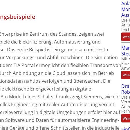
Anl
Mom
Aus
gsbeispiele
Die
Anl
leic
 Enterprise im Zentrum des Standes, zeigen zwei
Weit
le die Elektrifizierung, Automatisierung und
Mar
sse. Das erste Beispiel ist ein gemeinsam mit Festo
Ste
 für Verpackungs- und Abfüllmaschinen. Die Simulation
Mit 
Einz
t dem TIA Portal ermöglicht den flexiblen Transport von
Anw
 Durch Anbindung an die Cloud lassen sich im Betrieb
Weit
tionsdaten nahtlos verfolgen und überwachen. Die
Dra
e elektrische Energieverteilung in digitale
Rob
 Am Modell eines Schaltschranks zeigt Siemens, wie ein
Die 
Ver
uelles Engineering mit realer Automatisierung vereint.
Anla
Fer
nergieverteilung in digitale Umgebungen erfolgt hier auf
Weit
n Software und Daten für automatisierte Engineering-
e Geräte und offene Schnittstellen in die industrielle
Ein