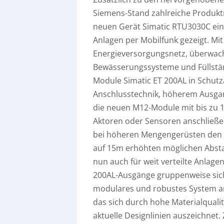
Siemens-Stand zahlreiche Produk
neuen Gerät Simatic RTU3030C ei
Anlagen per Mobilfunk gezeigt. Mi
Energieversorgungsnetz, überwach
Bewässerungssysteme und Füllstän
Module Simatic ET 200AL in Schutz
Anschlusstechnik, höherem Ausga
die neuen M12-Module mit bis zu 16
Aktoren oder Sensoren anschließen
bei höheren Mengengerüsten den 
auf 15m erhöhten möglichen Absta
nun auch für weit verteilte Anlage
200AL-Ausgänge gruppenweise siche
modulares und robustes System an
das sich durch hohe Materialquali
aktuelle Designlinien auszeichnet.