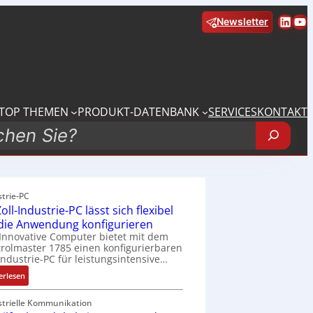
Linke
Yo
Newsletter
TOP THEMEN
PRODUKT-DATENBANK
SERVICES
KONTAKT
strie-PC
oll-Industrie-PC lässt sich flexibel
 die Anwendung konfigurieren
Innovative Computer bietet mit dem
rolmaster 1785 einen konfigurierbaren
Industrie-PC für leistungsintensive…
:
erlesen
1
9
strielle Kommunikation