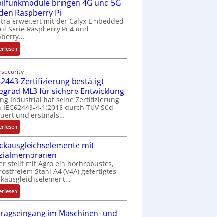
ilfunkmodule bringen 4G und 5G
-
Z
 den Raspberry Pi
o
tra erweitert mit der Calyx Embedded
l Serie Raspberry Pi 4 und
l
pberry…
l
-
:
erlesen
I
M
n
o
rsecurity
d
b
2443-Zertifizierung bestätigt
u
i
fegrad ML3 für sichere Entwicklung
s
l
ing Industrial hat seine Zertifizierung
t
f
 IEC62443-4-1:2018 durch TÜV Süd
r
u
uert und erstmals…
i
n
:
erlesen
e
k
I
-
m
ckausgleichselemente mit
E
P
o
zialmembranen
C
C
d
er stellt mit Agro ein hochrobustes,
6
l
u
rostfreiem Stahl A4 (V4A) gefertigtes
2
ä
l
ckausgleichselement…
4
s
e
:
4
erlesen
s
b
D
3
t
r
r
-
tragseingang im Maschinen- und
s
i