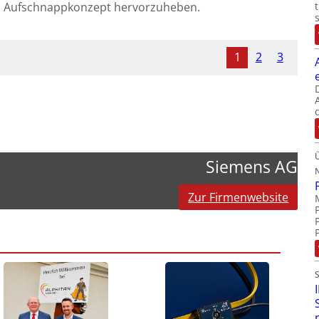
nd Aufschnappkonzept hervorzuheben.
1
2
3
Siemens AG
Zur Firmenwebsite