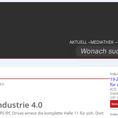
AKTUELL
MEDIATHEK
Search
Indu
19-Z
für
4.0
ICO 
Cont
19“-
dustrie 4.0
Weit
PS IPC Drives erneut die komplette Halle 11 für sich. Dort
Indu