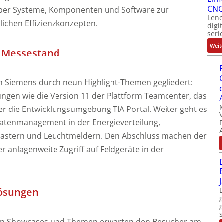
CNC
über Systeme, Komponenten und Software zur
Leno
lichen Effizienzkonzepten.
digi
seri
Weit
m Messestand
n Siemens durch neun Highlight-Themen gegliedert:
gen wie die Version 11 der Plattform Teamcenter, das
r die Entwicklungsumgebung TIA Portal. Weiter geht es
Datenmanagement in der Energieverteilung,
ktastern und Leuchtmeldern. Den Abschluss machen der
er anlagenweite Zugriff auf Feldgeräte in der
ösungen
nen Showcases und Themen erwarten den Besucher am