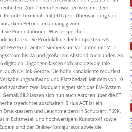
tneuheiten: Zum Thema Fernwarten wird mit dem
ne Remote Terminal Unit (RTU) zur Überwachung von
t autarkem Betrieb, unabhängig vom
t sie Pumpstationen, Wasserspeicher,
de in Tanks. Die Produktlinie der kompakten E/A-
art IP65/67 erweitert Siemens um Varianten mit M12-
ngsstrom bis 2A und größerem Abstand zueinander. An
 digitalen Eingängen lassen sich analoge/digitale
M
, auch IO-Link-Geräte. Die hohe Kanaldichte reduziert
Verkabelungsaufwand und Platzbedarf. Mit dem von 10
nd zwischen zwei Modulen eignet sich das E/A-System
n. Gemäß SIL2 lassen sich nun auch Aktoren über die ET
rheitsgerichtet abschalten. Sirius ACT ist ein
 Drucktastern und Leuchtmeldern in Schutzart IP69K,
tät in Echtmetall und hochwertigem Kunststoff sowie
 Zudem sind der Online-Konfigurator sowie die