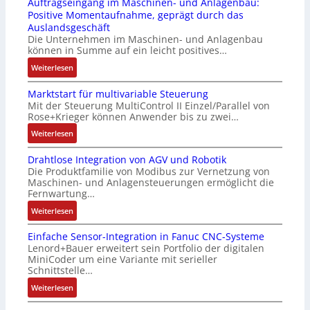
Auftragseingang im Maschinen- und Anlagenbau:
3
u
s
r
Positive Momentaufnahme, geprägt durch das
-
c
t
i
Auslandsgeschäft
Z
k
s
n
Die Unternehmen im Maschinen- und Anlagenbau
e
a
i
g
können in Summe auf ein leicht positives…
r
u
c
e
:
Weiterlesen
t
s
h
n
A
i
g
f
4
Marktstart für multivariable Steuerung
u
f
l
l
G
Mit der Steuerung MultiControl II Einzel/Parallel von
f
i
e
e
u
Rose+Krieger können Anwender bis zu zwei…
t
z
i
x
n
r
:
Weiterlesen
i
c
i
d
a
M
e
h
b
5
Drahtlose Integration von AGV und Robotik
g
a
r
s
e
G
Die Produktfamilie von Modibus zur Vernetzung von
s
r
u
e
l
a
Maschinen- und Anlagensteuerungen ermöglicht die
e
k
n
l
f
u
Fernwartung…
i
t
g
e
ü
f
:
Weiterlesen
n
s
b
m
r
d
D
g
t
e
e
d
e
Einfache Sensor-Integration in Fanuc CNC-Systeme
r
a
a
s
n
i
n
Lenord+Bauer erweitert sein Portfolio der digitalen
a
n
r
t
t
e
R
MiniCoder um eine Variante mit serieller
h
g
t
ä
e
A
Schnittstelle…
a
t
i
f
t
m
n
s
:
Weiterlesen
l
m
ü
i
i
w
p
E
o
M
r
g
t
e
b