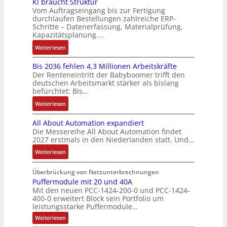
y
KI braucht Struktur
E
k
n
b
o
r
Vom Auftragseingang bis zur Fertigung
s
n
-
i
o
durchlaufen Bestellungen zahlreiche ERP-
s
V
t
t
G
Schritte – Datenerfassung, Materialprüfung,
n
t
i
e
è
w
e
Kapazitätsplanung.…
F
i
t
r
m
i
s
a
k
:
Weiterlesen
i
t
e
c
c
n
K
v
r
s
k
h
u
Bis 2036 fehlen 4,3 Millionen Arbeitskräfte
I
e
i
:
l
ä
c
Der Renteneintritt der Babyboomer trifft den
b
M
e
Q
u
f
deutschen Arbeitsmarkt stärker als bislang
C
r
o
b
2
n
t
befürchtet: Bis…
N
a
m
s
-
g
s
C
:
Weiterlesen
u
e
-
E
f
-
B
c
n
u
r
ü
All About Automation expandiert
S
i
h
t
n
g
h
Die Messereihe All About Automation findet
y
s
t
a
d
e
r
2027 erstmals in den Niederlanden statt. Und…
s
2
S
u
M
b
e
t
0
:
Weiterlesen
t
f
a
n
r
e
3
A
r
n
r
i
z
m
6
l
Überbrückung von Netzunterbrechnungen
u
a
k
s
u
e
f
l
Puffermodule mit 20 und 40A
k
h
e
s
m
Mit den neuen PCC-1424-200-0 und PCC-1424-
e
A
t
m
t
e
V
400-0 erweitert Block sein Portfolio um
h
b
u
e
i
b
o
leistungsstarke Puffermodule…
l
o
r
,
n
e
r
:
Weiterlesen
e
u
g
g
s
s
P