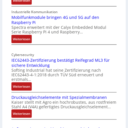
:
Weiterlesen
1
9
Industrielle Kommunikation
-
Mobilfunkmodule bringen 4G und 5G auf den
Raspberry Pi
Z
Spectra erweitert mit der Calyx Embedded Modul
o
Serie Raspberry Pi 4 und Raspberry…
l
l
:
Weiterlesen
-
M
I
o
n
Cybersecurity
b
IEC62443-Zertifizierung bestätigt Reifegrad ML3 für
d
i
sichere Entwicklung
u
l
Softing Industrial hat seine Zertifizierung nach
s
f
IEC62443-4-1:2018 durch TÜV Süd erneuert und
t
u
erstmals…
r
n
:
Weiterlesen
i
k
I
e
m
Druckausgleichselemente mit Spezialmembranen
E
-
o
Kaiser stellt mit Agro ein hochrobustes, aus rostfreiem
C
P
d
Stahl A4 (V4A) gefertigtes Druckausgleichselement…
6
C
u
2
:
Weiterlesen
l
l
4
D
ä
e
4
r
s
b