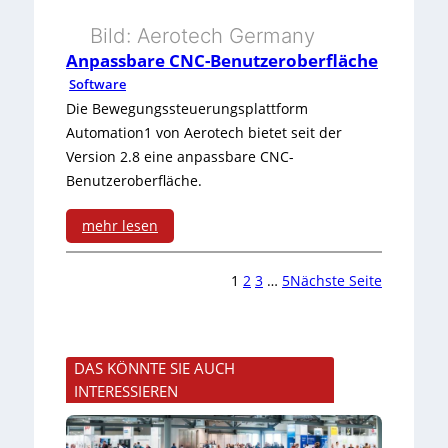
u
M
Bild: Aerotech Germany
s
a
Anpassbare CNC-Benutzeroberfläche
s
Software
Die Bewegungssteuerungsplattform
c
Automation1 von Aerotech bietet seit der
h
Version 2.8 eine anpassbare CNC-
Benutzeroberfläche.
i
n
mehr lesen
:
e
1
2
3
…
5
Nächste Seite
A
n
n
s
p
i
DAS KÖNNTE SIE AUCH
INTERESSIEREN
a
m
s
u