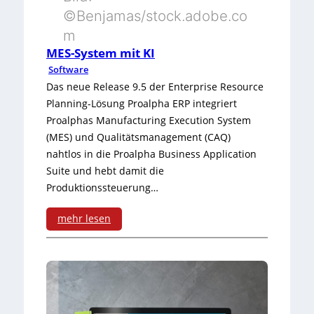
©Benjamas/stock.adobe.co
e
l
a
m
i
u
l
MES-System mit KI
H
s
e
Software
Das neue Release 9.5 der Enterprise Resource
ü
f
Planning-Lösung Proalpha ERP integriert
r
r
Proalphas Manufacturing Execution System
(MES) und Qualitätsmanagement (CAQ)
d
e
nahtlos in die Proalpha Business Application
e
i
Suite und hebt damit die
n
Produktionssteuerung…
s
b
e
mehr lesen
r
:
t
e
M
z
m
E
e
s