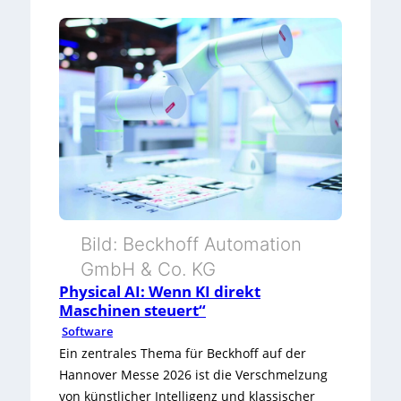
O
p
e
n
S
m
a
Bild: Beckhoff Automation
r
GmbH & Co. KG
t
Physical AI: Wenn KI direkt
F
Maschinen steuert“
Software
a
Ein zentrales Thema für Beckhoff auf der
c
Hannover Messe 2026 ist die Verschmelzung
von künstlicher Intelligenz und klassischer