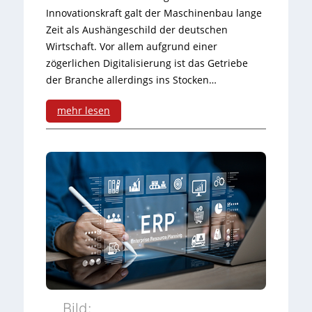
a
Innovationskraft galt der Maschinenbau lange
i
c
r
Zeit als Aushängeschild der deutschen
n
h
Wirtschaft. Vor allem aufgrund einer
e
zögerlichen Digitalisierung ist das Getriebe
e
ä
t
der Branche allerdings ins Stocken…
n
f
o
mehr lesen
l
t
o
:
e
s
l
D
b
p
i
e
o
e
n
t
s
s
e
e
z
n
d
y
z
r
Bild:
k
i