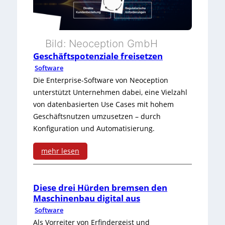
k
i
e
ü
l
n
Bild: Neoception GmbH
b
l
l
Geschäftspotenziale freisetzen
e
i
o
Software
r
n
Die Enterprise-Software von Neoception
s
unterstützt Unternehmen dabei, eine Vielzahl
d
g
e
von datenbasierten Use Cases mit hohem
e
Geschäftsnutzen umzusetzen – durch
s
Konfiguration und Automatisierung.
n
S
M
mehr lesen
o
a
:
f
s
G
Diese drei Hürden bremsen den
t
Maschinenbau digital aus
c
e
w
Software
h
s
Als Vorreiter von Erfindergeist und