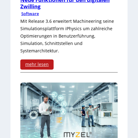
u
Zwilling
I
r
Software
:
Mit Release 3.6 erweitert Machineering seine
e
W
Simulationsplattform iPhysics um zahlreiche
a
Optimierungen in Benutzerführung,
e
Simulation, Schnittstellen und
u
n
Systemarchitektur.
f
n
mehr lesen
d
K
:
e
I
N
r
d
e
H
i
u
a
r
e
n
e
F
n
k