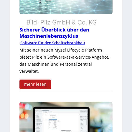
u
o
t
n
v
M
k
Bild: Pilz GmbH & Co. KG
e
a
Sicherer Überblick über den
t
r
Maschinenlebenszyklus
s
i
Software für den Schaltschrankbau
M
c
Mit seiner neuen Myzel Lifecycle Platform
o
e
bietet Pilz ein Software-as-a-Service-Angebot,
h
n
das Maschinen und Personal zentral
s
i
verwaltet.
e
s
n
n
mehr lesen
e
e
:
f
n
S
ü
s
i
r
t
c
d