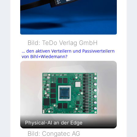
h
e
Bild: TeDo Verlag GmbH
… den aktiven Verteilern und Passivverteilern
von Bihl+Wiedemann?
Physical-AI an der Edge
Bild: Congatec AG