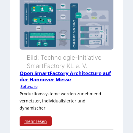
Bild: Technologie-Initiative
SmartFactory KL e. V.
Open SmartFactory Architecture auf
der Hannover Messe
Software
Produktionssysteme werden zunehmend
vernetzter, individualisierter und
dynamischer.
mehr lesen
: