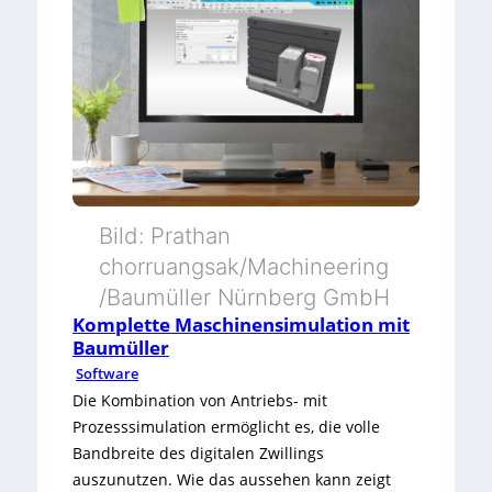
S
n
e
-
n
S
d
y
e
s
n
t
M
e
Bild: Prathan
a
chorruangsak/Machineering
m
/Baumüller Nürnberg GmbH
s
m
Komplette Maschinensimulation mit
c
i
Baumüller
Software
h
t
Die Kombination von Antriebs- mit
i
K
Prozesssimulation ermöglicht es, die volle
n
Bandbreite des digitalen Zwillings
I
auszunutzen. Wie das aussehen kann zeigt