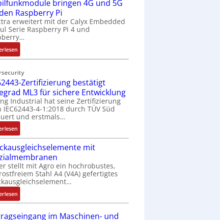
ilfunkmodule bringen 4G und 5G
-
Z
 den Raspberry Pi
o
tra erweitert mit der Calyx Embedded
l Serie Raspberry Pi 4 und
l
pberry…
l
-
:
erlesen
I
M
n
o
rsecurity
d
b
2443-Zertifizierung bestätigt
u
i
fegrad ML3 für sichere Entwicklung
s
l
ing Industrial hat seine Zertifizierung
t
f
 IEC62443-4-1:2018 durch TÜV Süd
r
u
uert und erstmals…
i
n
:
erlesen
e
k
I
-
m
ckausgleichselemente mit
E
P
o
zialmembranen
C
C
d
er stellt mit Agro ein hochrobustes,
6
l
u
rostfreiem Stahl A4 (V4A) gefertigtes
2
ä
l
ckausgleichselement…
4
s
e
:
4
erlesen
s
b
D
3
t
r
r
-
tragseingang im Maschinen- und
s
i