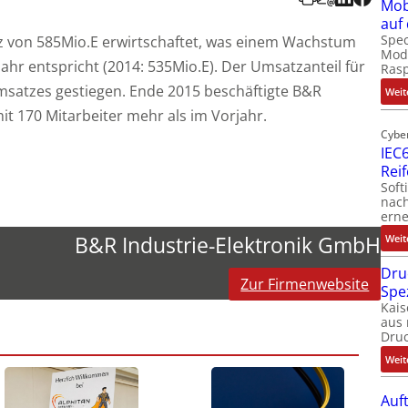
Mob
auf
Spec
z von 585Mio.E erwirtschaftet, was einem Wachstum
Modu
r entspricht (2014: 535Mio.E). Der Umsatzanteil für
Ras
msatzes gestiegen. Ende 2015 beschäftigte B&R
Weit
it 170 Mitarbeiter mehr als im Vorjahr.
Cybe
IEC6
Rei
Soft
nach
erne
B&R Industrie-Elektronik GmbH
Weit
Dru
Zur Firmenwebsite
Spe
Kais
aus 
Dru
Weit
Auf