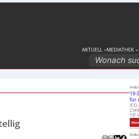
AKTUELL
MEDIATHEK
Search
Indu
19-Z
für
ICO 
Cont
19“-
ellig
Weit
Indu