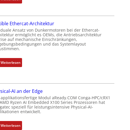
r
P
N
k
o
e
o
s
u
m
i
xible Ethercat-Architektur
e
b
t
r
 duale Ansatz von Dunkermotoren bei der Ethercat-
i
i
hitektur ermöglicht es OEMs, die Antriebsarchitektur
M
n
zise auf mechanische Einschränkungen,
o
u
i
ebungsbedingungen und das Systemlayout
n
t
ustimmen.
e
s
t
r
m
e
t
:
Weiterlesen
e
r
P
F
s
t
o
l
s
y
s
e
u
p
i
x
n
s
sical-AI an der Edge
t
i
g
o
 applikationsfertige Modul aReady.COM Conga-HPC/cRX1
i
b
u
 AMD Ryzen AI Embedded X100 Series Prozessoren hat
r
o
l
atec speziell für leistungsintensive Physical-AI-
n
g
n
e
ikationen entwickelt.
d
t
s
E
Z
f
m
t
:
u
Weiterlesen
ü
e
h