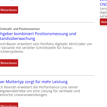
CNC
Leno
:
Weiterlesen
digi
D
seri
r
Weit
e
Drehzahl- und Positionssensor
h
hgeber kombiniert Positionsmessung und
g
standsüberwachung
e
ord+Bauer erweitert sein Portfolio digitaler MiniCoder um
b
 Variante mit serieller Schnittstelle für Fanuc-
e
ichtersysteme.
r
k
:
Weiterlesen
o
D
m
r
b
e
i
er Muttertyp sorgt für mehr Leistung
h
n
ch Rexroth erweitert die Performance Line seiner
g
i
elgewindetriebe um eine Lösung für vertikale und
e
amische Linearanwendungen.
e
b
r
e
t
:
Weiterlesen