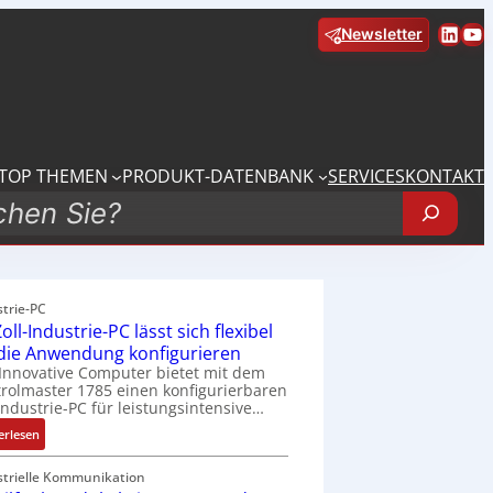
Linke
Yo
Newsletter
TOP THEMEN
PRODUKT-DATENBANK
SERVICES
KONTAKT
strie-PC
oll-Industrie-PC lässt sich flexibel
 die Anwendung konfigurieren
Innovative Computer bietet mit dem
rolmaster 1785 einen konfigurierbaren
Industrie-PC für leistungsintensive…
:
erlesen
1
9
strielle Kommunikation