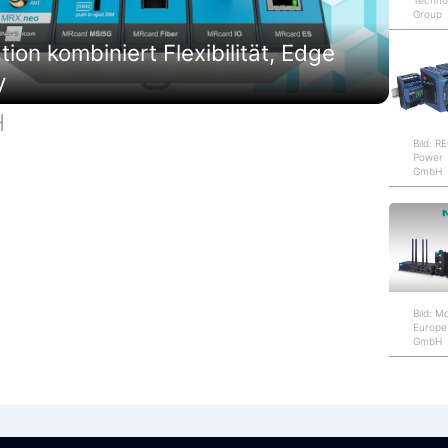
Techno
Group
on kombiniert Flexibilität, Edge
y
H
Bild: 
Power
GmbH
Bild: M
Europe
GmbH