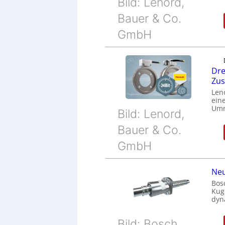
Bild: Lenord,
Bauer & Co.
GmbH
Dre
Zu
Len
eine
Umr
Bild: Lenord,
Bauer & Co.
GmbH
Neu
Bos
Kug
dyn
Bild: Bosch