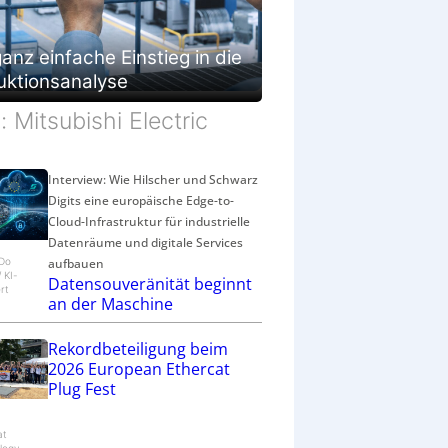
g
e
s
anz einfache Einstieg in die
c
uktionsanalyse
h
ä
d: Mitsubishi Electric
f
t
Interview: Wie Hilscher und Schwarz
Digits eine europäische Edge-to-
Cloud-Infrastruktur für industrielle
Datenräume und digitale Services
aufbauen
eDo
/ KI-
Datensouveränität beginnt
rt
an der Maschine
Rekordbeteiligung beim
2026 European Ethercat
Plug Fest
at