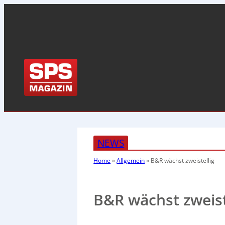
NEWS
Home
»
Allgemein
»
B&R wächst zweistellig
B&R wächst zweist