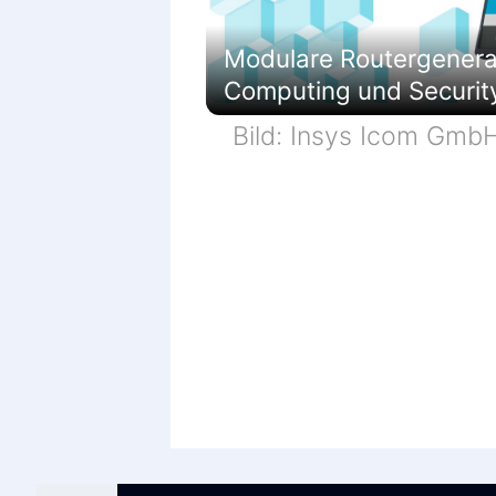
Modulare Routergenerati
Computing und Securit
Bild: Insys Icom Gmb