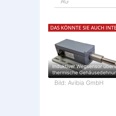
AG
DAS KÖNNTE SIE AUCH INT
Induktiver Wegsensor über
thermische Gehäusedehnu
Bild: Avibia GmbH