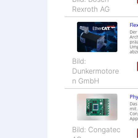
Rexroth AG
Fle
Der
Arc
prä
Umg
abz
Bild:
Dunkermotore
n GmbH
Phy
Das
mit
Cong
Appl
Bild: Congatec