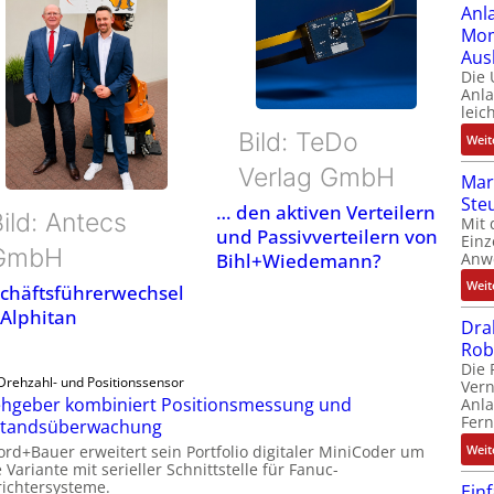
Anl
Mom
Aus
Die
Anl
leic
Bild: TeDo
Weit
Verlag GmbH
Mar
Ste
… den aktiven Verteilern
ild: Antecs
Mit 
und Passivverteilern von
Einz
GmbH
Anw
Bihl+Wiedemann?
Weit
chäftsführerwechsel
 Alphitan
Dra
Rob
Die 
Drehzahl- und Positionssensor
Ver
hgeber kombiniert Positionsmessung und
Anla
Fer
standsüberwachung
ord+Bauer erweitert sein Portfolio digitaler MiniCoder um
Weit
 Variante mit serieller Schnittstelle für Fanuc-
ichtersysteme.
Ein