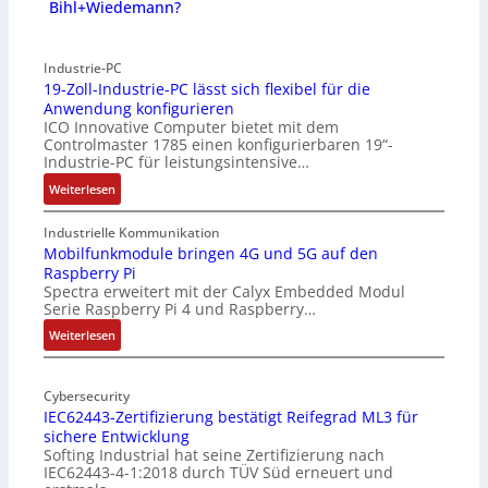
Bihl+Wiedemann?
Industrie-PC
19-Zoll-Industrie-PC lässt sich flexibel für die
Anwendung konfigurieren
ICO Innovative Computer bietet mit dem
Controlmaster 1785 einen konfigurierbaren 19“-
Industrie-PC für leistungsintensive…
:
Weiterlesen
1
9
Industrielle Kommunikation
-
Mobilfunkmodule bringen 4G und 5G auf den
Raspberry Pi
Z
Spectra erweitert mit der Calyx Embedded Modul
o
Serie Raspberry Pi 4 und Raspberry…
l
l
:
Weiterlesen
-
M
I
o
n
Cybersecurity
b
IEC62443-Zertifizierung bestätigt Reifegrad ML3 für
d
i
sichere Entwicklung
u
l
Softing Industrial hat seine Zertifizierung nach
s
f
IEC62443-4-1:2018 durch TÜV Süd erneuert und
t
u