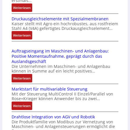
erstmals…
r
n
:
Weiterlesen
i
k
I
e
m
Druckausgleichselemente mit Spezialmembranen
E
-
o
Kaiser stellt mit Agro ein hochrobustes, aus rostfreiem
C
P
d
Stahl A4 (V4A) gefertigtes Druckausgleichselement…
6
C
u
2
:
Weiterlesen
l
l
4
D
ä
e
4
r
s
b
Auftragseingang im Maschinen- und Anlagenbau:
3
u
s
r
Positive Momentaufnahme, geprägt durch das
-
c
t
i
Auslandsgeschäft
Z
k
s
n
Die Unternehmen im Maschinen- und Anlagenbau
e
a
i
g
können in Summe auf ein leicht positives…
r
u
c
e
:
Weiterlesen
t
s
h
n
A
i
g
f
4
Marktstart für multivariable Steuerung
u
f
l
l
G
Mit der Steuerung MultiControl II Einzel/Parallel von
f
i
e
e
u
Rose+Krieger können Anwender bis zu zwei…
t
z
i
x
n
r
:
Weiterlesen
i
c
i
d
a
M
e
h
b
5
Drahtlose Integration von AGV und Robotik
g
a
r
s
e
G
Die Produktfamilie von Modibus zur Vernetzung von
s
r
u
e
l
a
Maschinen- und Anlagensteuerungen ermöglicht die
e
k
n
l
f
u