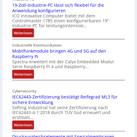
19-Zoll-Industrie-PC lässt sich flexibel für die
Anwendung konfigurieren
ICO Innovative Computer bietet mit dem
Controlmaster 1785 einen konfigurierbaren 19“-
Industrie-PC für leistungsintensive…
:
Weiterlesen
1
9
Industrielle Kommunikation
-
Mobilfunkmodule bringen 4G und 5G auf den
Raspberry Pi
Z
Spectra erweitert mit der Calyx Embedded Modul
o
Serie Raspberry Pi 4 und Raspberry…
l
l
:
Weiterlesen
-
M
I
o
n
Cybersecurity
b
IEC62443-Zertifizierung bestätigt Reifegrad ML3 für
d
i
sichere Entwicklung
u
l
Softing Industrial hat seine Zertifizierung nach
s
f
IEC62443-4-1:2018 durch TÜV Süd erneuert und
t
u
erstmals…
r
n
:
Weiterlesen
i
k
I
e
m
Druckausgleichselemente mit Spezialmembranen
E