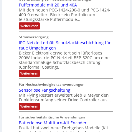
s
u
e
f
l
Puffermodule mit 20 und 40A
k
h
e
s
m
Mit den neuen PCC-1424-200-0 und PCC-1424-
e
A
t
m
t
e
V
400-0 erweitert Block sein Portfolio um
h
b
u
e
i
b
o
leistungsstarke Puffermodule…
l
o
r
,
n
e
r
:
Weiterlesen
e
u
g
g
s
s
P
n
t
e
l
u
t
t
Stromversorgung
4
A
f
p
e
ä
a
IPC-Netzteil erhält Schutzlackbeschichtung für
f
,
u
r
i
t
e
n
raue Umgebungen
3
t
ä
t
r
i
d
Bicker Elektronik erweitert sein lüfterloses
m
M
o
g
e
g
200W-Industrie-PC-Netzteil BEP-520C um eine
d
o
i
m
t
r
standardmäßige Schutzlackbeschichtung
e
d
e
l
a
(Conformal Coating).
u
d
b
n
s
l
l
t
u
e
:
J
Weiterlesen
V
e
i
i
I
r
i
a
m
D
P
o
o
i
c
S
Für Hochschwindigkeitsanwendungen
h
C
M
t
n
n
h
P
Sensorlose Fangschaltung
-
r
A
2
e
N
e
Mit Flying Restart erweitert Sieb & Meyer den
d
N
0
e
E
e
Funktionsumfang seiner Drive Controller aus…
n
x
u
a
s
t
l
n
A
p
:
s
z
Weiterlesen
z
e
d
S
t
r
a
A
4
i
k
e
e
b
n
0
Für sicherheitskritische Anwendungen
u
e
n
i
t
A
e
d
Batterielose Multiturn-Kit Encoder
s
l
s
l
r
o
e
i
Posital hat zwei neue Drehgeber-Modelle (Kit
i
l
e
i
r
r