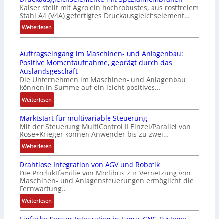
-
o
Kaiser stellt mit Agro ein hochrobustes, aus rostfreiem
C
P
d
Stahl A4 (V4A) gefertigtes Druckausgleichselement…
6
C
u
2
:
Weiterlesen
l
l
4
D
ä
e
4
r
s
b
Auftragseingang im Maschinen- und Anlagenbau:
3
u
s
r
Positive Momentaufnahme, geprägt durch das
-
c
t
i
Auslandsgeschäft
Z
k
s
n
Die Unternehmen im Maschinen- und Anlagenbau
e
a
i
g
können in Summe auf ein leicht positives…
r
u
c
e
:
Weiterlesen
t
s
h
n
A
i
g
f
4
Marktstart für multivariable Steuerung
u
f
l
l
G
Mit der Steuerung MultiControl II Einzel/Parallel von
f
i
e
e
u
Rose+Krieger können Anwender bis zu zwei…
t
z
i
x
n
r
:
Weiterlesen
i
c
i
d
a
M
e
h
b
5
Drahtlose Integration von AGV und Robotik
g
a
r
s
e
G
Die Produktfamilie von Modibus zur Vernetzung von
s
r
u
e
l
a
Maschinen- und Anlagensteuerungen ermöglicht die
e
k
n
l
f
u
Fernwartung…
i
t
g
e
ü
f
:
Weiterlesen
n
s
b
m
r
d
D
g
t
e
e
d
e
Einfache Sensor-Integration in Fanuc CNC-Systeme
r