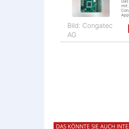
Das
mit
Cong
Appl
Bild: Congatec
AG
DAS KÖNNTE SIE AUCH INTE