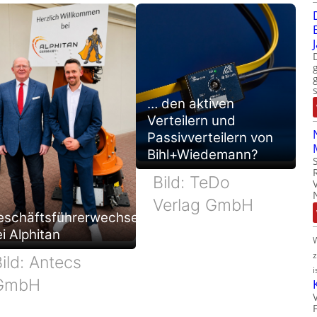
… den aktiven
Verteilern und
Passivverteilern von
Bihl+Wiedemann?
Bild: TeDo
Verlag GmbH
eschäftsführerwechsel
i Alphitan
ild: Antecs
i
GmbH