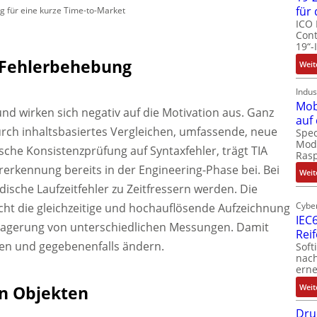
für
 für eine kurze Time-to-Market
ICO 
Cont
19“-
 Fehlerbehebung
Weit
Indus
Mob
und wirken sich negativ auf die Motivation aus. Ganz
auf
urch inhaltsbasiertes Vergleichen, umfassende, neue
Spec
Modu
he Konsistenzprüfung auf Syntaxfehler, trägt TIA
Ras
ererkennung bereits in der Engineering-Phase bei. Bei
Weit
sche Laufzeitfehler zu Zeitfressern werden. Die
Cyber
icht die gleichzeitige und hochauflösende Aufzeichnung
IEC6
lagerung von unterschiedlichen Messungen. Damit
Rei
nen und gegebenenfalls ändern.
Soft
nach
erne
Weit
n Objekten
Dru