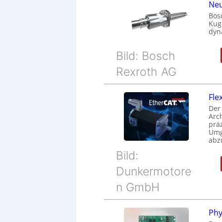
Neu
Bos
Kug
dyn
Bild: Bosch
Rexroth AG
Fle
Der
Arc
prä
Umg
abz
Bild:
Dunkermotore
n GmbH
Phy