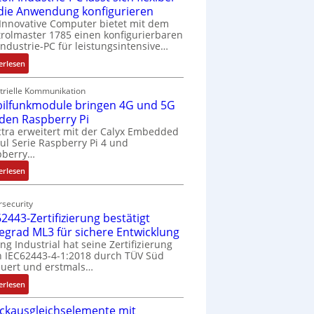
 die Anwendung konfigurieren
Innovative Computer bietet mit dem
rolmaster 1785 einen konfigurierbaren
Industrie-PC für leistungsintensive…
:
erlesen
1
9
trielle Kommunikation
ilfunkmodule bringen 4G und 5G
-
Z
 den Raspberry Pi
o
tra erweitert mit der Calyx Embedded
l Serie Raspberry Pi 4 und
l
pberry…
l
-
:
erlesen
I
M
n
o
security
d
b
2443-Zertifizierung bestätigt
u
i
fegrad ML3 für sichere Entwicklung
s
l
ing Industrial hat seine Zertifizierung
t
f
 IEC62443-4-1:2018 durch TÜV Süd
r
u
uert und erstmals…
i
n
:
erlesen
e
k
I
-
m
ckausgleichselemente mit
E