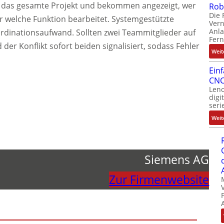
 das gesamte Projekt und bekommen angezeigt, wer
Rob
Die 
r welche Funktion bearbeitet. Systemgestützte
Ver
Anla
rdinationsaufwand. Sollten zwei Teammitglieder auf
Fer
 der Konflikt sofort beiden signalisiert, sodass Fehler
Weit
Ein
CNC
Leno
digi
seri
Weit
Siemens AG
Zur Firmenwebsite