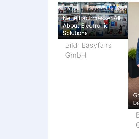
Neue Fachmesse: All
About Electronic
Solutions
Bild: Easyfairs
GmbH
G
be
B