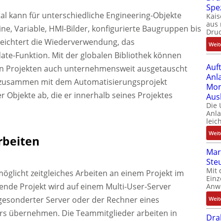
Spe
al kann für unterschiedliche Engineering-Objekte
Kais
aus 
, Variable, HMI-Bilder, konfigurierte Baugruppen bis
Dru
rleichtert die Wiederverwendung, das
Weit
e-Funktion. Mit der globalen Bibliothek können
Auf
en Projekten auch unternehmensweit ausgetauscht
Anl
rd zusammen mit dem Automatisierungsprojekt
Mom
r Objekte ab, die er innerhalb seines Projektes
Aus
Die
Anl
leic
Weit
rbeiten
Mar
Ste
Mit 
möglicht zeitgleiches Arbeiten an einem Projekt im
Einz
nde Projekt wird auf einem Multi-User-Server
Anw
 gesonderter Server oder der Rechner eines
Weit
s übernehmen. Die Teammitglieder arbeiten in
Dra