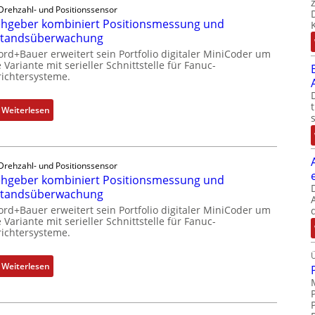
Drehzahl- und Positionssensor
hgeber kombiniert Positionsmessung und
standsüberwachung
ord+Bauer erweitert sein Portfolio digitaler MiniCoder um
 Variante mit serieller Schnittstelle für Fanuc-
ichtersysteme.
:
Weiterlesen
D
r
e
Drehzahl- und Positionssensor
h
hgeber kombiniert Positionsmessung und
g
standsüberwachung
e
ord+Bauer erweitert sein Portfolio digitaler MiniCoder um
b
 Variante mit serieller Schnittstelle für Fanuc-
e
ichtersysteme.
r
k
:
Weiterlesen
o
D
m
r
b
e