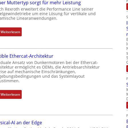
i
er Muttertyp sorgt für mehr Leistung
h
n
ch Rexroth erweitert die Performance Line seiner
g
i
elgewindetriebe um eine Lösung für vertikale und
e
amische Linearanwendungen.
e
b
r
e
t
:
Weiterlesen
r
P
N
k
o
e
o
s
u
m
i
xible Ethercat-Architektur
e
b
t
r
 duale Ansatz von Dunkermotoren bei der Ethercat-
i
i
hitektur ermöglicht es OEMs, die Antriebsarchitektur
M
n
zise auf mechanische Einschränkungen,
o
u
i
ebungsbedingungen und das Systemlayout
n
t
ustimmen.
e
s
t
r
m
e
t
:
Weiterlesen
e
r
P
F
s
t
o
l
s
y
s
e
u
p
i
x
n
s
sical-AI an der Edge
t
i
g
o