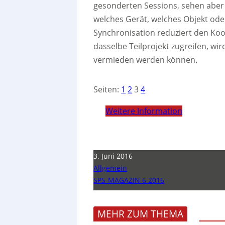
gesonderten Sessions, sehen aber
welches Gerät, welches Objekt ode
Synchronisation reduziert den Koo
dasselbe Teilprojekt zugreifen, wird
vermieden werden können.
Seiten:
1
2
3
4
Weitere Information
3. Juni 2016
Allgemein
SPS-MAGAZIN 6 2016
MEHR ZUM THEMA