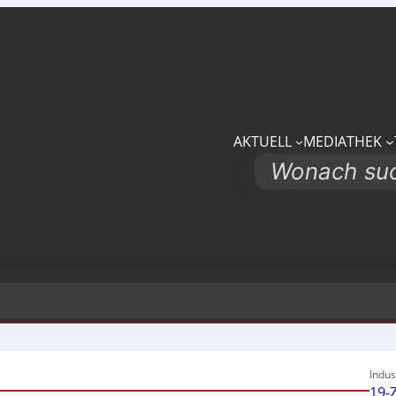
AKTUELL
MEDIATHEK
Search
Indus
19-Z