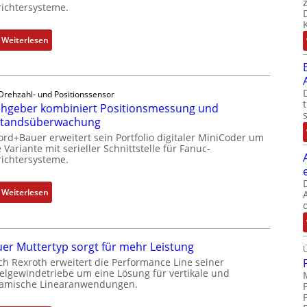
ichtersysteme.
:
Weiterlesen
D
r
e
Drehzahl- und Positionssensor
h
hgeber kombiniert Positionsmessung und
g
standsüberwachung
e
ord+Bauer erweitert sein Portfolio digitaler MiniCoder um
b
 Variante mit serieller Schnittstelle für Fanuc-
e
ichtersysteme.
r
k
:
Weiterlesen
o
D
m
r
b
e
i
er Muttertyp sorgt für mehr Leistung
h
n
ch Rexroth erweitert die Performance Line seiner
g
i
elgewindetriebe um eine Lösung für vertikale und
e
amische Linearanwendungen.
e
b
r
e