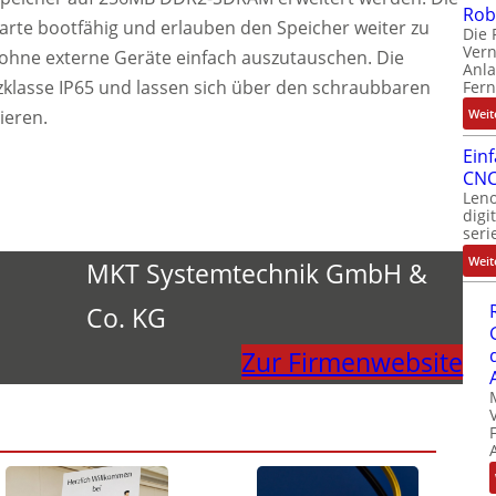
Rob
Karte bootfähig und erlauben den Speicher weiter zu
Die 
Ver
hne externe Geräte einfach auszutauschen. Die
Anla
tzklasse IP65 und lassen sich über den schraubbaren
Fer
ieren.
Weit
Ein
CNC
Leno
digi
seri
Weit
MKT Systemtechnik GmbH &
Co. KG
Zur Firmenwebsite