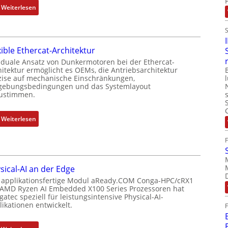
t
:
Weiterlesen
r
P
N
k
o
e
o
s
u
m
i
xible Ethercat-Architektur
e
b
t
r
 duale Ansatz von Dunkermotoren bei der Ethercat-
i
i
hitektur ermöglicht es OEMs, die Antriebsarchitektur
M
n
zise auf mechanische Einschränkungen,
o
u
i
ebungsbedingungen und das Systemlayout
n
t
ustimmen.
e
s
t
r
m
e
t
:
Weiterlesen
e
r
P
F
s
t
o
l
s
y
s
e
u
p
i
x
n
s
sical-AI an der Edge
t
i
g
o
 applikationsfertige Modul aReady.COM Conga-HPC/cRX1
i
b
u
 AMD Ryzen AI Embedded X100 Series Prozessoren hat
r
o
l
atec speziell für leistungsintensive Physical-AI-
n
g
n
e
ikationen entwickelt.
d
t
s
E
Z
f
m
t