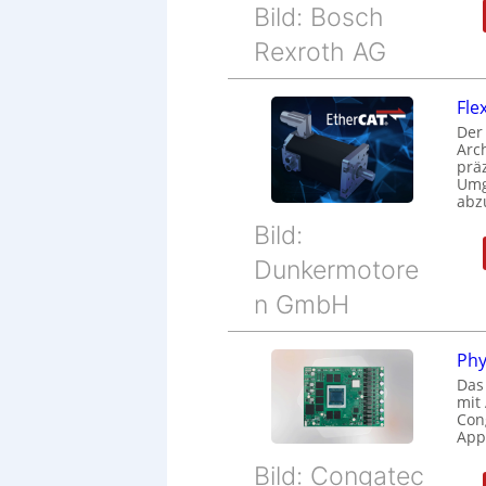
Bild: Bosch
Rexroth AG
Fle
Der
Arc
prä
Umg
abz
Bild:
Dunkermotore
n GmbH
Phy
Das
mit
Cong
Appl
Bild: Congatec