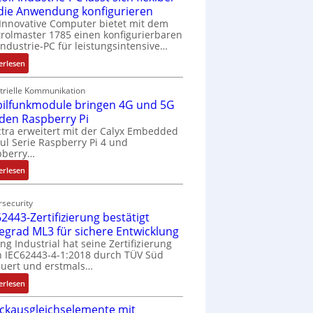
 die Anwendung konfigurieren
Innovative Computer bietet mit dem
rolmaster 1785 einen konfigurierbaren
Industrie-PC für leistungsintensive…
:
erlesen
1
9
trielle Kommunikation
ilfunkmodule bringen 4G und 5G
-
Z
 den Raspberry Pi
o
tra erweitert mit der Calyx Embedded
l Serie Raspberry Pi 4 und
l
pberry…
l
-
:
erlesen
I
M
n
o
security
d
b
2443-Zertifizierung bestätigt
u
i
fegrad ML3 für sichere Entwicklung
s
l
ing Industrial hat seine Zertifizierung
t
f
 IEC62443-4-1:2018 durch TÜV Süd
r
u
uert und erstmals…
i
n
:
erlesen
e
k
I
-
m
ckausgleichselemente mit
E