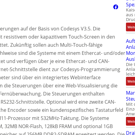
Spe
Kais
aus 
Dru
Weit
uerungen auf der Basis von Codesys V3.5. Die
t resistivem oder kapazitivem Touch-Screen in den
Auf
ttet. Zukünftig sollen auch Multi-Touch-fähige
Anl
hlweise sind die Systeme mit einem Ethercat- und/oder
Mom
Aus
t und verfügen über je eine Ethercat- und CAN-
Die
hernet-Schnittstelle dient zur Codesys-Programmierung
Anl
leic
er sind über ein integriertes Webinterface
Weit
en die Steuerungen über eine Web-Visualisierung die
Mar
 Fernüberwachung. Die Steuerungen enthalten
Ste
 RS232-Schnittstelle. Optional wird eine zweite CAN-
Mit 
Einz
ische Encoder sowie ein kundenspezifisches Tastaturfeld
Anw
RM11-Prozessor mit 532MHz-Taktung. Die Systeme
Weit
, 32MB NOR-Flash, 128kB FRAM und optional 1GB
Dra
Speicher auf 256MB DDR2-SDRAM erweitert werden. Die