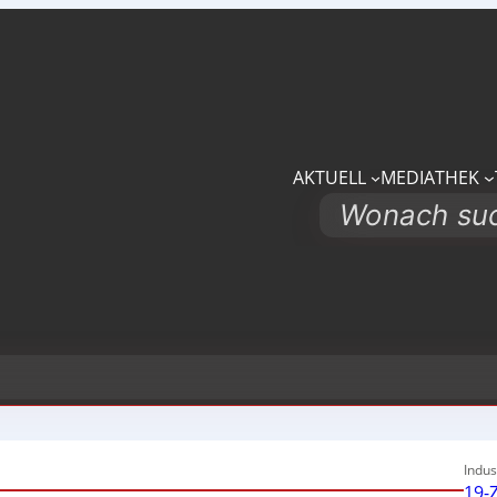
AKTUELL
MEDIATHEK
Search
Indus
19-Z