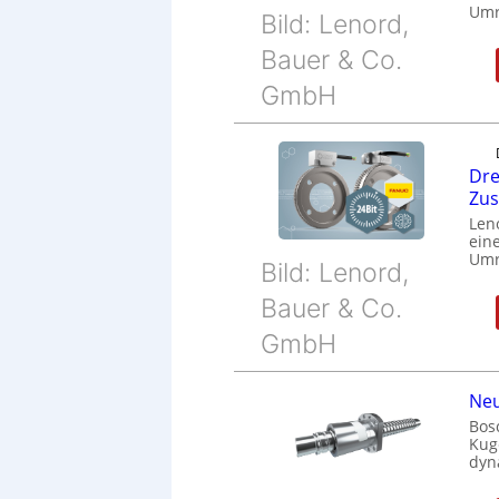
Umr
Bild: Lenord,
Bauer & Co.
GmbH
Dre
Zu
Len
eine
Umr
Bild: Lenord,
Bauer & Co.
GmbH
Neu
Bos
Kug
dyn