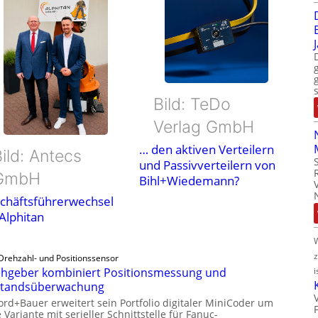
Bild: TeDo
Verlag GmbH
… den aktiven Verteilern
ild: Antecs
und Passivverteilern von
GmbH
Bihl+Wiedemann?
chäftsführerwechsel
 Alphitan
Drehzahl- und Positionssensor
i
hgeber kombiniert Positionsmessung und
standsüberwachung
ord+Bauer erweitert sein Portfolio digitaler MiniCoder um
 Variante mit serieller Schnittstelle für Fanuc-