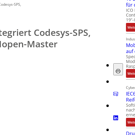
für
 Codesys-SPS,
ICO 
Cont
19“-
Weit
tegriert Codesys-SPS,
Indus
Nopen-Master
Mob
auf
Spec
Modu
Ras
Weit
Cyber
IEC6
Rei
Soft
nach
erne
Weit
Dru