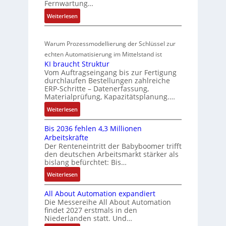
t
Fernwartung…
r
o
ü
t
i
a
:
Weiterlesen
n
a
b
f
t
D
s
r
e
i
i
r
m
t
r
z
o
Warum Prozessmodellierung der Schlüssel zur
a
f
e
i
w
n
h
echten Automatisierung im Mittelstand ist
ü
s
e
i
a
KI braucht Struktur
t
r
s
r
n
Vom Auftragseingang bis zur Fertigung
c
l
m
u
u
durchlaufen Bestellungen zahlreiche
F
o
h
u
ERP-Schritte – Datenerfassung,
n
a
n
s
u
l
Materialprüfung, Kapazitätsplanung.…
g
n
g
e
n
t
b
u
:
Weiterlesen
I
u
i
g
e
c
K
n
n
v
s
Bis 2036 fehlen 4,3 Millionen
C
I
t
d
a
Arbeitskräfte
t
N
b
e
Z
r
Der Renteneintritt der Babyboomer trifft
ä
C
r
g
i
den deutschen Arbeitsmarkt stärker als
u
t
-
a
r
bislang befürchtet: Bis…
a
s
i
S
u
a
b
:
Weiterlesen
g
t
y
c
t
l
B
t
s
a
h
i
e
All About Automation expandiert
i
R
t
t
n
o
S
Die Messereihe All About Automation
s
e
e
S
d
n
findet 2027 erstmals in den
t
2
i
m
t
v
s
Niederlanden statt. Und…
e
0
f
e
r