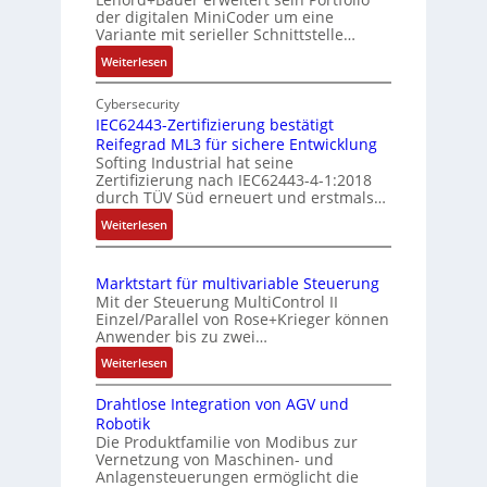
i
i
der digitalen MiniCoder um eine
g
o
Variante mit serieller Schnittstelle…
e
n
:
Weiterlesen
b
s
E
e
m
i
Cybersecurity
r
e
n
IEC62443-Zertifizierung bestätigt
k
s
Reifegrad ML3 für sichere Entwicklung
f
o
Softing Industrial hat seine
s
a
Zertifizierung nach IEC62443-4-1:2018
m
c
u
durch TÜV Süd erneuert und erstmals…
b
h
n
:
Weiterlesen
i
e
g
I
S
n
u
E
e
i
n
Marktstart für multivariable Steuerung
C
n
e
Mit der Steuerung MultiControl II
d
6
s
r
Einzel/Parallel von Rose+Krieger können
Z
2
o
Anwender bis zu zwei…
t
u
4
r
P
:
Weiterlesen
4
s
-
M
o
3
I
t
Drahtlose Integration von AGV und
a
s
-
n
a
Robotik
r
Z
i
t
n
Die Produktfamilie von Modibus zur
k
e
e
t
Vernetzung von Maschinen- und
d
t
r
g
Anlagensteuerungen ermöglicht die
i
s
s