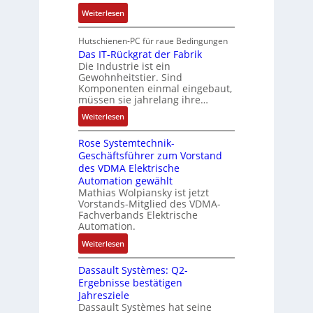
c
r
i
d
:
Weiterlesen
i
k
i
m
i
V
t
l
e
M
e
e
s
Hutschienen-PC für raue Bedingungen
u
l
a
r
r
Das IT-Rückgrat der Fabrik
k
n
o
s
Die Industrie ist ein
t
b
r
g
s
c
Gewohnheitstier. Sind
e
ä
e
Komponenten einmal eingebaut,
h
s
f
M
müssen sie jahrelang ihre…
i
s
t
u
n
:
Weiterlesen
e
e
l
e
D
r
t
n
Rose Systemtechnik-
a
t
i
Geschäftsführer zum Vorstand
-
s
e
t
des VDMA Elektrische
u
I
L
u
Automation gewählt
n
T
a
r
Mathias Wolpiansky ist jetzt
d
-
s
n
Vorstands-Mitglied des VDMA-
A
R
e
Fachverbands Elektrische
-
n
ü
r
Automation.
K
l
c
t
i
:
Weiterlesen
a
k
r
t
R
g
g
i
Dassault Systèmes: Q2-
E
o
e
r
a
Ergebnisse bestätigen
n
s
n
a
n
Jahresziele
c
e
b
t
g
Dassault Systèmes hat seine
o
S