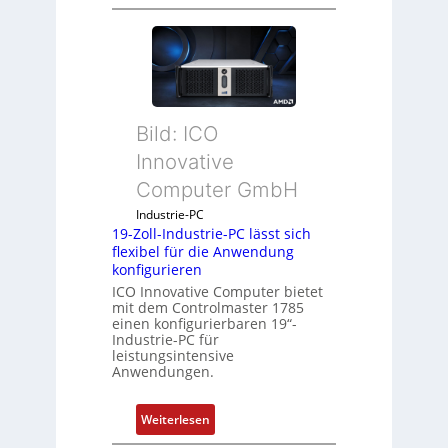
D
r
u
c
k
a
Bild: ICO
u
s
Innovative
g
Computer GmbH
l
e
Industrie-PC
19-Zoll-Industrie-PC lässt sich
i
flexibel für die Anwendung
c
konfigurieren
h
ICO Innovative Computer bietet
s
mit dem Controlmaster 1785
e
einen konfigurierbaren 19“-
Industrie-PC für
l
leistungsintensive
e
Anwendungen.
m
e
:
Weiterlesen
n
1
t