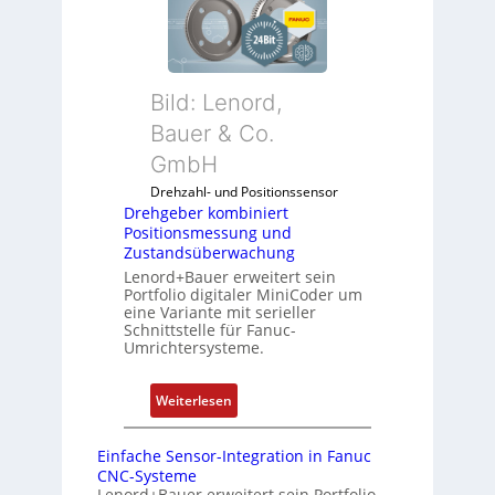
h
u
n
g
n
w
e
d
e
b
5
n
Bild: Lenord,
e
G
d
r
Bauer & Co.
a
u
k
u
GmbH
n
o
f
g
Drehzahl- und Positionssensor
m
d
k
Drehgeber kombiniert
b
e
o
Positionsmessung und
i
n
Zustandsüberwachung
n
n
R
Lenord+Bauer erweitert sein
f
i
Portfolio digitaler MiniCoder um
a
i
eine Variante mit serieller
e
s
g
Schnittstelle für Fanuc-
r
p
Umrichtersysteme.
u
t
b
r
P
e
i
:
Weiterlesen
o
r
e
D
s
r
r
r
i
Einfache Sensor-Integration in Fanuc
y
e
e
CNC-Systeme
t
P
n
h
Lenord+Bauer erweitert sein Portfolio