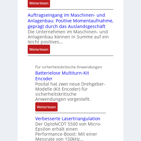
o
ü
u
:
Weiterlesen
3
e
u
n
b
e
A
6
g
k
A
r
Auftragseingang im Maschinen- und
e
l
f
r
t
G
Anlagenbau: Positive Momentaufnahme,
u
l
r
e
a
u
V
geprägt durch das Auslandsgeschäft
n
A
h
w
d
r
u
Die Unternehmen im Maschinen- und
g
b
l
M
a
Anlagenbau können in Summe auf ein
n
o
e
L
c
leicht positives…
d
u
n
3
h
R
:
Weiterlesen
t
4
f
o
u
A
A
,
ü
b
n
u
u
3
r
o
Für sicherheitskritische Anwendungen
f
g
t
M
s
t
Batterielose Multiturn-Kit
t
o
i
i
i
Encoder
r
m
l
c
Posital hat zwei neue Drehgeber-
k
a
a
l
h
Modelle (Kit Encoder) für
g
t
i
sicherheitskritische
e
s
i
Anwendungen vorgestellt.
o
r
e
o
n
e
:
Weiterlesen
i
n
e
E
B
n
e
n
n
Verbesserte Lasertriangulation
a
g
x
A
Der OptoNCDT 5500 von Micro-
t
t
a
p
Epsilon erhält einen
r
w
t
n
Performance-Boost: Mit einer
a
b
i
e
Messrate von 150kHz…
g
n
e