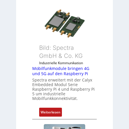
9
e
-
m
Z
i
o
t
l
S
l
p
-
e
I
Bild: Spectra
z
n
i
GmbH & Co. KG
d
a
Industrielle Kommunikation
u
l
Mobilfunkmodule bringen 4G
s
m
und 5G auf den Raspberry Pi
t
e
Spectra erweitert mit der Calyx
r
m
Embedded Modul Serie
i
Raspberry Pi 4 und Raspberry Pi
b
5 um industrielle
e
r
Mobilfunkkonnektivität.
-
a
P
n
:
Weiterlesen
C
e
M
l
n
o
ä