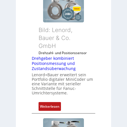
b
s
i
s
l
t
f
s
u
i
Bild: Lenord,
n
c
k
Bauer & Co.
h
m
f
GmbH
o
l
Drehzahl- und Positionssensor
d
e
Drehgeber kombiniert
u
x
Positionsmessung und
l
i
Zustandsüberwachung
e
b
Lenord+Bauer erweitert sein
b
e
Portfolio digitaler MiniCoder um
eine Variante mit serieller
r
l
Schnittstelle für Fanuc-
i
f
Umrichtersysteme.
n
ü
g
r
:
Weiterlesen
e
d
D
n
i
r
4
e
e
G
A