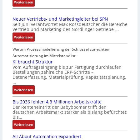
r
:
Weiterlesen
o
o
a
M
r
n
g
a
-
v
Neuer Vertriebs- und Marketingleiter bei SPN
s
r
I
o
Seit Juni verantwortet Max Rossdeutscher die Bereiche
e
k
n
n
Vertrieb und Marketing des Nördlinger Getriebe-…
i
t
t
A
:
Weiterlesen
n
s
e
G
N
g
t
g
V
e
Warum Prozessmodellierung der Schlüssel zur echten
a
a
r
u
u
n
r
Automatisierung im Mittelstand ist
a
n
e
g
t
KI braucht Struktur
t
d
r
Vom Auftragseingang bis zur Fertigung durchlaufen
i
f
i
R
Bestellungen zahlreiche ERP-Schritte –
V
m
ü
o
o
Datenerfassung, Materialprüfung, Kapazitätsplanung.
e
M
r
n
b
…
r
a
m
i
o
:
Weiterlesen
t
s
u
n
t
K
r
c
l
F
i
Bis 2036 fehlen 4,3 Millionen Arbeitskräfte
I
i
h
t
a
k
Der Renteneintritt der Babyboomer trifft den
b
e
i
i
n
deutschen Arbeitsmarkt stärker als bislang befürchtet:
r
b
n
v
u
Bis…
a
s
e
a
c
:
Weiterlesen
u
-
n
r
C
B
c
u
-
i
N
All About Automation expandiert
i
h
n
u
a
C