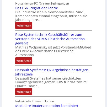
m
e
Hutschienen-PC für raue Bedingungen
e
s
r
a
e
r
Das IT-Rückgrat der Fabrik
l
c
b
n
n
Die Industrie ist ein Gewohnheitstier. Sind
b
o
h
e
d
t
Komponenten einmal eingebaut, müssen sie
e
s
a
i
i
a
jahrelang ihre…
s
e
l
t
e
u
:
s
Weiterlesen
M
t
s
r
f
D
e
u
u
k
t
n
Rose Systemtechnik-Geschäftsführer zum
a
r
l
n
r
a
Vorstand des VDMA Elektrische Automation
s
t
t
g
ä
h
gewählt
I
e
i
f
m
Mathias Wolpiansky ist jetzt Vorstands-Mitglied
T
L
t
t
e
des VDMA-Fachverbands Elektrische
-
a
u
e
Automation.
,
R
s
r
g
:
Weiterlesen
ü
e
n
e
R
c
r
-
p
Dassault Systèmes: Q2-Ergebnisse bestätigen
o
k
t
K
r
Jahresziele
s
g
r
i
Dassault Systèmes hat seine geschätzten
ä
e
r
i
t
Finanzergebnisse gemäß IFRS für das zweite
g
S
a
a
E
Quartal sowie…
t
y
t
n
n
d
:
Weiterlesen
s
d
g
c
u
D
t
e
u
o
r
a
Industrielle Kommunikation
e
r
l
d
c
s
Modulare Routergeneration kombiniert
m
F