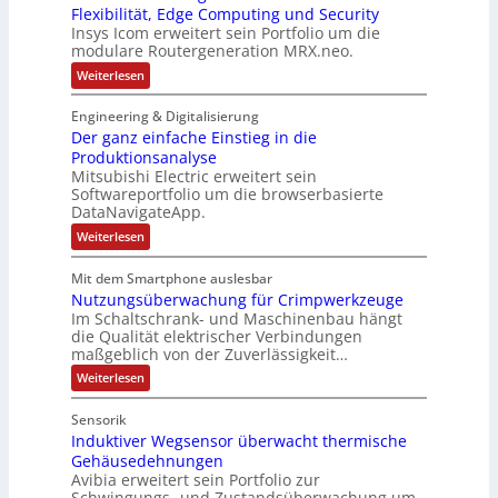
a
e
h
Flexibilität, Edge Computing und Security
s
t
a
t
r
Insys Icom erweitert sein Portfolio um die
d
a
e
b
i
modulare Routergeneration MRX.neo.
a
u
c
r
o
:
Weiterlesen
s
l
h
i
n
M
A
t
n
o
k
Engineering & Digitalisierung
u
S
d
i
Der ganz einfache Einstieg in die
u
s
y
k
l
Produktionsanalyse
l
s
-
a
Mitsubishi Electric erweitert sein
a
t
r
G
Softwareportfolio um die browserbasierte
e
n
è
e
DataNavigateApp.
R
d
m
s
o
:
Weiterlesen
s
e
u
c
D
t
g
s
e
h
e
Mit dem Smartphone auslesbar
r
e
:
ä
r
Nutzungsüberwachung für Crimpwerkzeuge
g
g
s
Q
f
a
Im Schaltschrank- und Maschinenbau hängt
e
c
n
2
t
die Qualität elektrischer Verbindungen
n
z
h
-
maßgeblich von der Zuverlässigkeit…
e
s
e
r
ä
E
f
i
:
Weiterlesen
a
n
f
r
N
ü
t
f
u
t
g
i
h
Sensorik
a
t
o
e
c
r
Induktiver Wegsensor überwacht thermische
z
n
h
u
b
Gehäusedehnungen
e
k
e
n
n
Avibia erweitert sein Portfolio zur
o
r
E
g
m
Schwingungs- und Zustandsüberwachung um
i