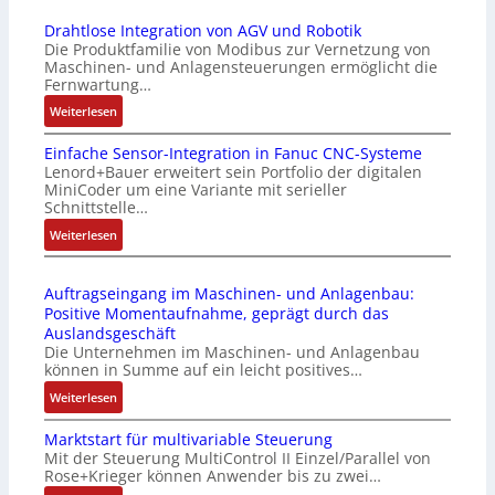
Drahtlose Integration von AGV und Robotik
Die Produktfamilie von Modibus zur Vernetzung von
Maschinen- und Anlagensteuerungen ermöglicht die
Fernwartung…
:
Weiterlesen
D
Einfache Sensor-Integration in Fanuc CNC-Systeme
r
Lenord+Bauer erweitert sein Portfolio der digitalen
a
MiniCoder um eine Variante mit serieller
h
Schnittstelle…
t
:
Weiterlesen
l
E
o
i
s
Auftragseingang im Maschinen- und Anlagenbau:
n
e
Positive Momentaufnahme, geprägt durch das
f
I
Auslandsgeschäft
a
n
Die Unternehmen im Maschinen- und Anlagenbau
c
t
können in Summe auf ein leicht positives…
h
e
:
Weiterlesen
e
g
A
S
r
Marktstart für multivariable Steuerung
u
e
a
Mit der Steuerung MultiControl II Einzel/Parallel von
f
n
t
Rose+Krieger können Anwender bis zu zwei…
t
s
i