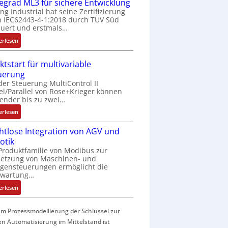
f
fegrad ML3 für sichere Entwicklung
a
ing Industrial hat seine Zertifizierung
 IEC62443-4-1:2018 durch TÜV Süd
c
uert und erstmals…
h
e
:
erlesen
S
I
e
E
ktstart für multivariable
n
C
uerung
s
6
der Steuerung MultiControl II
o
2
el/Parallel von Rose+Krieger können
r
4
ender bis zu zwei…
-
4
:
erlesen
I
3
M
n
-
htlose Integration von AGV und
a
t
Z
otik
r
e
e
Produktfamilie von Modibus zur
k
g
r
netzung von Maschinen- und
t
r
t
gensteuerungen ermöglicht die
s
nwartung…
a
i
t
t
f
:
erlesen
a
i
i
D
r
o
z
r
t
m Prozessmodellierung der Schlüssel zur
n
i
a
f
en Automatisierung im Mittelstand ist
i
e
h
ü