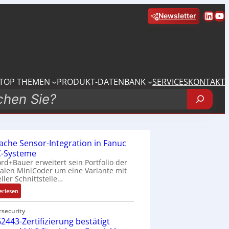
Linke
Yo
Newsletter
TOP THEMEN
PRODUKT-DATENBANK
SERVICES
KONTAKT
fache Sensor-Integration in Fanuc
-Systeme
rd+Bauer erweitert sein Portfolio der
talen MiniCoder um eine Variante mit
eller Schnittstelle…
:
erlesen
E
i
rsecurity
2443-Zertifizierung bestätigt
n