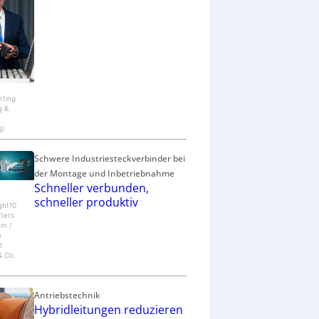
c
h
ä
f
t
arting
g &
g)
Schwere Industriesteckverbinder bei
der Montage und Inbetriebnahme
Schneller verbunden,
schneller produktiv
ght10
tters
om /
x
t
 Co.
Antriebstechnik
Hybridleitungen reduzieren