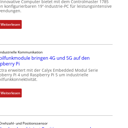
 Innovative Computer bietet mit dem Controlmaster 1785
s
n konfigurierbaren 19“-Industrie-PC für leistungsintensive
g
endungen.
l
e
:
Weiterlesen
i
1
c
9
h
-
s
Z
e
Industrielle Kommunikation
o
ilfunkmodule bringen 4G und 5G auf den
l
l
pberry Pi
e
l
ctra erweitert mit der Calyx Embedded Modul Serie
m
-
pberry Pi 4 und Raspberry Pi 5 um industrielle
e
I
ilfunkkonnektivität.
n
n
t
d
:
Weiterlesen
e
u
M
m
s
o
i
t
b
t
r
i
S
i
l
Drehzahl- und Positionssensor
p
e