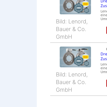
Dre
Zu
Len
eine
Umr
Bild: Lenord,
Bauer & Co.
GmbH
Dre
Zu
Len
eine
Umr
Bild: Lenord,
Bauer & Co.
GmbH