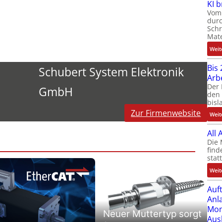
KI 
Vom 
durc
Schr
Mate
Weit
Bis 
Schubert System Elektronik
Arb
Der 
GmbH
den 
bisl
Zur Firmenwebsite
Weit
All
Die 
find
stat
Weit
Auf
Anl
Mom
Neuer Muttertyp sorgt
Aus