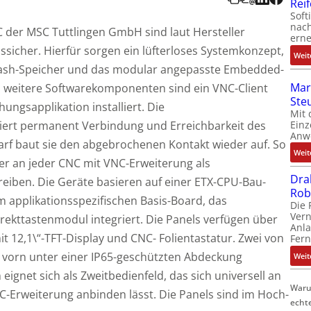
Rei
Soft
nach
 der MSC Tuttlingen GmbH sind laut Hersteller
erne
sicher. Hierfür sorgen ein lüfterloses Systemkonzept,
Weit
lash-Speicher und das modular angepasste Embedded-
Mar
ls weitere Softwarekomponenten sind ein VNC-Client
Ste
gs­applikation installiert. Die
Mit 
Einz
iert permanent Verbindung und Erreichbarkeit des
Anw
rf baut sie den abgebrochenen Kontakt wieder auf. So
Weit
her an jeder CNC mit VNC-Erweiterung als
Dra
reiben. Die Geräte basieren auf einer ETX-CPU-Bau­
Rob
 applikationsspezifischen Basis-Board, das
Die 
Ver
rekttastenmodul integriert. Die Panels verfügen über
Anla
it 12,1\“-TFT-Display und CNC- Folientastatur. Zwei von
Fer
on vorn unter einer IP65-geschützten Abdeckung
Weit
gnet sich als Zweitbedienfeld, das sich universell an
Waru
-Erweiterung anbinden lässt. Die Panels sind im Hoch-
echt