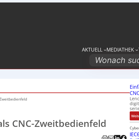
AKTUELL
MEDIATHEK
Search
Ein
CNC
Leno
weitbedienfeld
digi
seri
Weit
ls CNC-Zweitbedienfeld
Cybe
IEC6