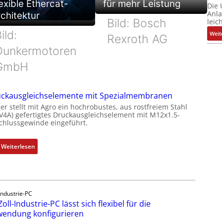
exible Ethercat-
für mehr Leistung
Die
Anl
chitektur
Bild: Bosch
leic
ild:
Weit
Rexroth AG
Dunkermotoren
GmbH
ckausgleichselemente mit Spezialmembranen
er stellt mit Agro ein hochrobustes, aus rostfreiem Stahl
(V4A) gefertigtes Druckausgleichselement mit M12x1.5-
chlussgewinde eingeführt.
:
Weiterlesen
D
r
u
c
Industrie-PC
k
Zoll-Industrie-PC lässt sich flexibel für die
a
endung konfigurieren
u