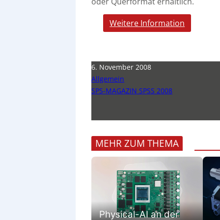
oder Querformat erhältlich.
Weitere Information
6. November 2008
Allgemein
SPS-MAGAZIN SPSS 2008
MEHR ZUM THEMA
Physical-AI an der