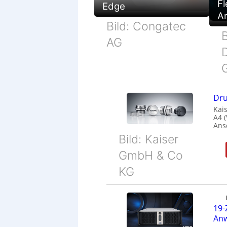
Fl
Edge
Ar
Bild: Congatec
B
AG
Dru
Kais
A4 
Ans
Bild: Kaiser
GmbH & Co
KG
19-
Anw