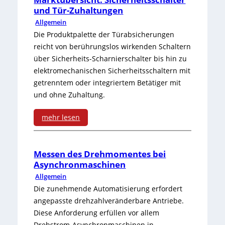
und Tür-Zuhaltungen
Allgemein
Die Produktpalette der Türabsicherungen
reicht von berührungslos wirkenden Schaltern
über Sicherheits-Scharnierschalter bis hin zu
elektromechanischen Sicherheitsschaltern mit
getrenntem oder integriertem Betätiger mit
und ohne Zuhaltung.
mehr lesen
:
M
Messen des Drehmomentes bei
Asynchronmaschinen
a
Allgemein
r
Die zunehmende Automatisierung erfordert
angepasste drehzahlveränderbare Antriebe.
k
Diese Anforderung erfüllen vor allem
t
Drehstrom-Asynchronmaschinen in