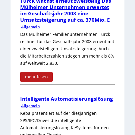
c
Turck wächst erneut zweistellig Das
e
Mülheimer Unternehmen erwartet
p
h
s
im Geschäftsjahr 2008 eine
Umsatzsteigerung auf ca. 370Mio. E
i
e
D
Allgemein
e
r
r
Das Mülheimer Familienunternehmen Turck
l
h
rechnet für das Geschäftsjahr 2008 erneut mit
e
einer zweistelligen Umsatzsteigerung. Auch
f
e
h
die Mitarbeiterzahlen stiegen um mehr als 8%
r
i
auf weltweit 2.830.
m
e
t
o
mehr lesen
i
s
m
:
e
s
e
T
Intelligente Automatisierungslösung
T
c
Allgemein
n
u
Keba präsentiert auf der diesjährigen
a
h
t
r
SPS/IPC/Drives die intelligente
u
a
e
Automatisierungslösung KeSystems für den
c
universellen Einsatz.