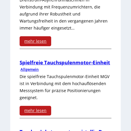
Verbindung mit Frequenzumrichtern, die
ü
aufgrund ihrer Robustheit und
b
Wartungsfreiheit in den vergangenen Jahren
e
immer häufiger eingesetzt…
r
mehr lesen
s
:
i
M
Spielfreie Tauchspulenmotor-Einheit
c
Allgemein
e
Die spielfreie Tauchspulenmotor-Einheit MGV
h
s
ist in Verbindung mit dem hochauflösenden
t
Messsystem für präzise Positionierungen
s
geeignet.
:
e
S
mehr lesen
n
:
i
d
S