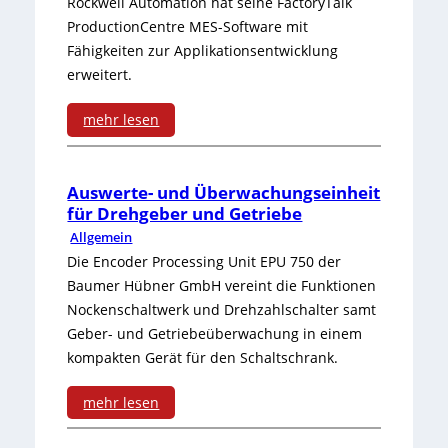
Rockwell Automation hat seine FactoryTalk
t
r
e
s
ProductionCentre MES-Software mit
u
Fähigkeiten zur Applikationsentwicklung
e
u
r
M
c
erweitert.
r
n
s
ü
k
mehr lesen
v
g
t
l
z
:
i
s
ä
h
u
S
Auswerte- und Überwachungseinheit
e
l
r
e
h
für Drehgeber und Getriebe
c
w
ö
k
i
o
Allgemein
h
Die Encoder Processing Unit EPU 750 der
m
s
e
m
h
Baumer Hübner GmbH vereint die Funktionen
n
i
u
r
e
e
Nockenschaltwerk und Drehzahlschalter samt
e
t
n
Geber- und Getriebeüberwachung in einem
r
r
kompakten Gerät für den Schaltschrank.
l
G
g
U
S
l
E
mehr lesen
n
i
e
:
F