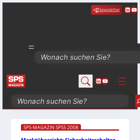
Linke
Yo
Newsletter
Search
LinkedIn
YouTube
Search
SPS-MAGAZIN SPSS 2008
Marktübersicht: Sicherheitsschalter