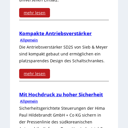
c
l
s
k
h
t
mehr lesen
b
w
s
:
e
e
ä
p
I
r
i
Kompakte Antriebsverstärker
c
Allgemein
u
n
u
A
h
Die Antriebsverstärker SD2S von Sieb & Meyer
l
t
n
s
s
sind kompakt gebaut und ermöglichen ein
e
platzsparendes Design des Schaltschrankes.
e
d
y
t
n
l
T
n
e
mehr lesen
m
l
ü
:
c
r
o
i
r
K
h
n
Mit Hochdruck zu hoher Sicherheit
t
g
Allgemein
-
o
r
e
Sicherheitsgerichtete Steuerungen der Hima
o
e
Z
m
o
u
Paul Hildebrandt GmbH + Co KG sichern in
r
n
u
der Pressenlinie des südkoreanischen
p
n
t