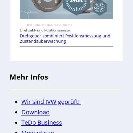
0
M
i
Bild: Lenord, Bauer & Co. GmbH
Drehzahl- und Positionssensor
o
Drehgeber kombiniert Positionsmessung und
.
Zustandsüberwachung
E
Mehr Infos
Wir sind IVW geprüft!
Download
TeDo Business
Mediadaten