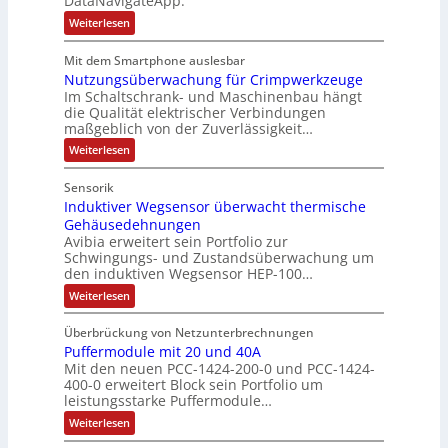
DataNavigateApp.
v
e
è
e
:
Weiterlesen
e
r
m
s
D
M
t
e
e
c
Mit dem Smartphone auslesbar
o
r
r
s
h
Nutzungsüberwachung für Crimpwerkzeuge
g
m
i
:
ä
a
Im Schaltschrank- und Maschinenbau hängt
e
e
Q
n
f
die Qualität elektrischer Verbindungen
z
n
b
2
maßgeblich von der Zuverlässigkeit…
t
e
t
s
-
s
i
:
Weiterlesen
a
-
n
E
N
f
f
u
u
u
r
ü
Sensorik
a
t
f
n
g
h
c
Induktiver Wegsensor überwacht thermische
z
n
d
h
e
u
r
Gehäusedehnungen
e
n
a
M
b
Avibia erweitert sein Portfolio zur
e
E
g
h
a
Schwingungs- und Zustandsüberwachung um
n
i
r
s
den induktiven Wegsensor HEP-100…
m
r
n
ü
i
z
s
b
e
k
:
s
Weiterlesen
u
t
e
I
,
e
s
i
r
m
n
g
e
t
w
Überbrückung von Netzunterbrechnungen
e
d
V
g
a
e
i
Puffermodule mit 20 und 40A
u
b
o
i
c
k
p
Mit den neuen PCC-1424-200-0 und PCC-1424-
n
e
n
h
r
t
400-0 erweitert Block sein Portfolio um
d
r
u
g
s
i
s
leistungsstarke Puffermodule…
i
n
ä
l
v
t
t
e
g
e
:
Weiterlesen
g
e
P
ä
f
a
r
P
r
t
ü
i
t