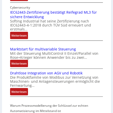
E
i
Cybersecurity
n
IEC62443-Zertifizierung bestätigt Reifegrad ML3 für
sichere Entwicklung
f
Softing Industrial hat seine Zertifizierung nach
a
IEC62443-4-1:2018 durch TÜV Süd erneuert und
c
erstmals…
h
:
Weiterlesen
e
I
S
E
e
Marktstart für multivariable Steuerung
C
n
Mit der Steuerung MultiControl II Einzel/Parallel von
6
s
Rose+Krieger können Anwender bis zu zwei…
2
o
:
Weiterlesen
4
r
M
4
-
Drahtlose Integration von AGV und Robotik
a
3
I
Die Produktfamilie von Modibus zur Vernetzung von
r
-
n
Maschinen- und Anlagensteuerungen ermöglicht die
k
Z
t
Fernwartung…
t
e
e
:
Weiterlesen
s
r
g
D
t
t
r
r
a
i
a
Warum Prozessmodellierung der Schlüssel zur echten
a
r
f
t
h
Automatisierung im Mittelstand ist
t
i
i