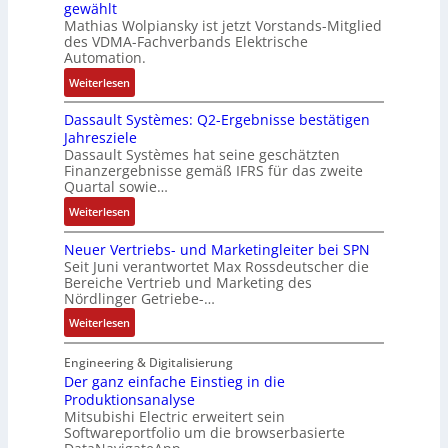
gewählt
I
e
n
i
e
t
Mathias Wolpiansky ist jetzt Vorstands-Mitglied
T
L
g
t
n
e
des VDMA-Fachverbands Elektrische
-
a
u
-
Automation.
R
s
r
u
:
Weiterlesen
ü
e
n
n
R
c
r
-
d
Dassault Systèmes: Q2-Ergebnisse bestätigen
o
k
t
K
A
Jahresziele
s
g
r
i
n
Dassault Systèmes hat seine geschätzten
e
r
i
t
l
Finanzergebnisse gemäß IFRS für das zweite
S
a
a
E
Quartal sowie…
a
y
t
n
n
g
:
Weiterlesen
s
d
g
c
e
D
t
e
u
o
n
Neuer Vertriebs- und Marketingleiter bei SPN
a
e
r
l
d
b
Seit Juni verantwortet Max Rossdeutscher die
s
m
F
a
e
Bereiche Vertrieb und Marketing des
a
s
t
a
t
Nördlinger Getriebe-…
r
u
a
e
b
i
:
:
Weiterlesen
u
c
r
o
P
N
l
h
i
n
o
e
Engineering & Digitalisierung
t
n
k
s
u
Der ganz einfache Einstieg in die
S
i
i
Produktionsanalyse
e
y
k
Mitsubishi Electric erweitert sein
t
r
s
-
Softwareportfolio um die browserbasierte
i
V
t
G