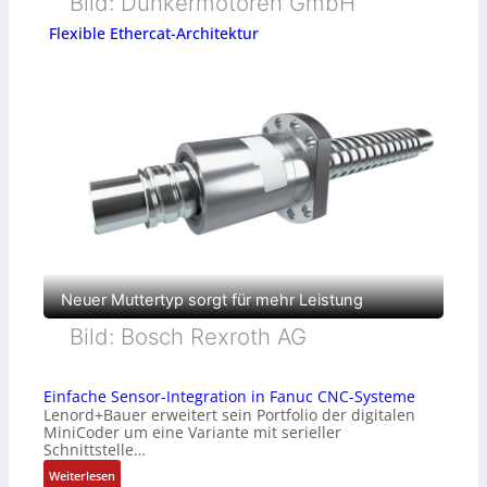
Bild: Dunkermotoren GmbH
Flexible Ethercat-Architektur
Neuer Muttertyp sorgt für mehr Leistung
Bild: Bosch Rexroth AG
Einfache Sensor-Integration in Fanuc CNC-Systeme
Lenord+Bauer erweitert sein Portfolio der digitalen
MiniCoder um eine Variante mit serieller
Schnittstelle…
:
Weiterlesen