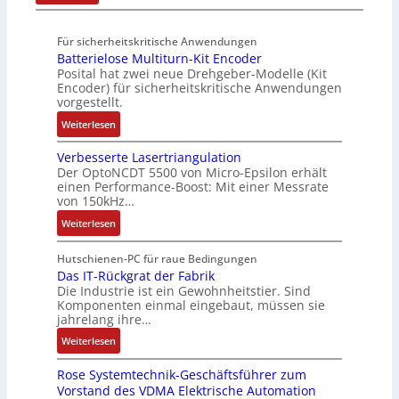
n
a
A
n
t
d
g
d
u
4
A
R
M
Für sicherheitskritische Anwendungen
f
,
u
o
L
Batterielose Multiturn-Kit Encoder
t
3
t
b
3
Posital hat zwei neue Drehgeber-Modelle (Kit
r
M
o
o
Encoder) für sicherheitskritische Anwendungen
f
a
i
m
t
vorgestellt.
ü
g
l
a
i
r
:
Weiterlesen
s
l
t
k
s
B
e
i
i
i
Verbesserte Lasertriangulation
a
i
o
o
Der OptoNCDT 5500 von Micro-Epsilon erhält
c
t
n
n
n
einen Performance-Boost: Mit einer Messrate
h
t
g
e
e
von 150kHz…
e
e
a
n
x
:
r
Weiterlesen
r
n
A
p
V
e
i
g
r
a
e
E
Hutschienen-PC für raue Bedingungen
e
i
b
n
r
Das IT-Rückgrat der Fabrik
n
l
m
e
d
Die Industrie ist ein Gewohnheitstier. Sind
b
t
o
M
i
i
Komponenten einmal eingebaut, müssen sie
e
w
s
a
t
e
jahrelang ihre…
s
i
e
s
s
r
:
s
Weiterlesen
c
M
c
k
t
D
e
k
u
h
r
Rose Systemtechnik-Geschäftsführer zum
a
r
l
l
i
ä
Vorstand des VDMA Elektrische Automation
s
t
u
t
n
f