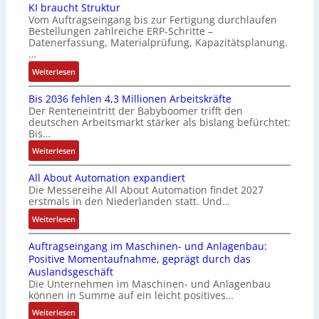
KI braucht Struktur
t
f
z
o
Vom Auftragseingang bis zur Fertigung durchlaufen
l
ü
i
n
Bestellungen zahlreiche ERP-Schritte –
o
r
e
i
Datenerfassung, Materialprüfung, Kapazitätsplanung.
s
m
r
n
…
e
u
u
F
:
Weiterlesen
I
l
n
a
K
n
t
g
n
Bis 2036 fehlen 4,3 Millionen Arbeitskräfte
I
t
i
b
u
Der Renteneintritt der Babyboomer trifft den
b
e
v
e
c
deutschen Arbeitsmarkt stärker als bislang befürchtet:
r
g
a
Bis…
s
C
a
r
r
t
N
:
Weiterlesen
u
a
i
ä
C
B
c
t
a
t
-
All About Automation expandiert
i
h
i
b
i
S
Die Messereihe All About Automation findet 2027
s
t
o
l
g
erstmals in den Niederlanden statt. Und…
y
2
S
n
e
t
s
0
:
Weiterlesen
t
v
S
R
t
3
A
r
o
t
e
e
Auftragseingang im Maschinen- und Anlagenbau:
6
l
u
n
e
i
m
Positive Momentaufnahme, geprägt durch das
f
l
k
A
u
f
e
Auslandsgeschäft
e
A
t
G
e
e
Die Unternehmen im Maschinen- und Anlagenbau
h
b
u
V
r
können in Summe auf ein leicht positives…
g
l
o
r
u
u
r
:
Weiterlesen
e
u
n